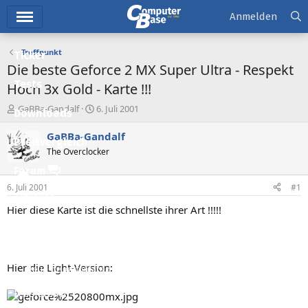
Hauptmenü
Anmelden
Treffpunkt
Ticker
Die beste Geforce 2 MX Super Ultra - Respekt
Tests
Hoch 3x Gold - Karte !!!
E
E
GaBBa-Gandalf
6. Juli 2001
Downloads
r
r
s
s
GaBBa-Gandalf
Preisvergleich
t
t
The Overclocker
e
e
l
l
Forum
l
l
6. Juli 2001
#1
e
t
Aktuelles
r
a
Hier diese Karte ist die schnellste ihrer Art !!!!!
m
Empfohlene Inhalte
Neue Beiträge
Hier die Light-Version:
Neueste Aktivitäten
Leserartikel