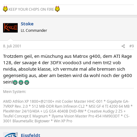
KEEP YOUR CHIPS ON FIRE
Stoke
Lt. Commander
8. Juli 2001
#9
Trotzdem geil, en müschung aus Matrox g400, dem ATI Rage
128, der savage 4 der 3DFX voodoo3 und nem tnt2 vob
nvidia, absolute klasse, ich vermute mal alle bremsen sich
gegenseitig aus, aber am besten wird da wohl noch der g400
sein!
Mein System:
AMD Athlon XP 1800+@2100+ mit Cooler Master HHC-001 * Gigabyte GA-
7VRXP Rev. 2.0 * 512 MB-DDR Ram Infineon CL2 * MSI GF 4 TI 4200 64 MB *
PlexWriter 24/10/40A + LG GSA 4040B DVD-RW * Creative Audigy 2 ZS +
Teufel Concept E Magnum * Ilyama Vision Master Pro 454 HM903DT * CS-
3001 Blaumetallic Bigtower * Win XP Pro
Ejssfeldt