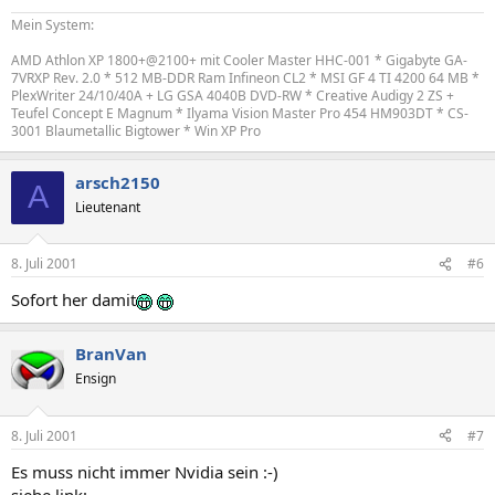
Mein System:
AMD Athlon XP 1800+@2100+ mit Cooler Master HHC-001 * Gigabyte GA-
7VRXP Rev. 2.0 * 512 MB-DDR Ram Infineon CL2 * MSI GF 4 TI 4200 64 MB *
PlexWriter 24/10/40A + LG GSA 4040B DVD-RW * Creative Audigy 2 ZS +
Teufel Concept E Magnum * Ilyama Vision Master Pro 454 HM903DT * CS-
3001 Blaumetallic Bigtower * Win XP Pro
arsch2150
A
Lieutenant
8. Juli 2001
#6
Sofort her damit
BranVan
Ensign
8. Juli 2001
#7
Es muss nicht immer Nvidia sein :-)
siehe link: