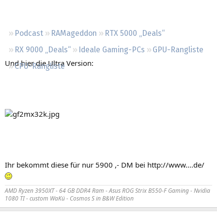
Regeln
Podcast
RAMageddon
RTX 5000 „Deals“
RX 9000 „Deals“
Ideale Gaming-PCs
GPU-Rangliste
Und hier die Ultra Version:
CPU-Rangliste
Ihr bekommt diese für nur 5900 ,- DM bei http://www....de/
AMD Ryzen 3950XT - 64 GB DDR4 Ram - Asus ROG Strix B550-F Gaming - Nvidia
1080 TI - custom WaKü - Cosmos S in B&W Edition