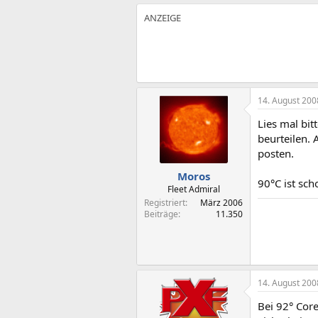
14. August 200
Lies mal bit
beurteilen.
posten.
Moros
90°C ist sch
Fleet Admiral
Registriert
März 2006
Beiträge
11.350
14. August 200
Bei 92° Cor