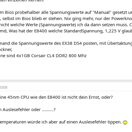
im Bios probehalber alle Spannungswerte auf "Manual" gesetzt u
, selbst im Bios blieb er stehen. Nix ging mehr, nur der Powerknop
nicht welche Werte (Spannungswerte) ich da dann setzen muss.
emd, Was hat der E8400 welche StandardSpannung, 1,225 V glaub
mand die Spannungswerte des EX38 DS4 posten, mit Übertaktung 
ckner,
ine sind 4x1GB Corsair CL4 DDR2 800 Mhz
2008
eine 45nm CPU wie den E8400 ist nicht dein Ernst, oder?
Auslesefehler oder ..........?
Temperaturen würde ich aber auf einen Auslesefehler tippen.