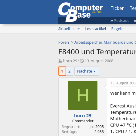
Ticker
Te
Podcast
Aktuelles
Leserartikel
Regeln
Foren
Arbeitsspeicher, Mainboards und
E8400 und Temperatu
E
E
horn 29
13. August 2008
r
r
1
2
Nächste
s
s
t
t
e
e
13. August 200
l
l
H
Wer kann mir
l
l
e
t
r
a
Everest Aus
m
Temperatur
horn 29
Motherboard
Commander
CPU 47 °C (
Registriert
Juli 2005
1. CPU / 1. 
Beiträge
2.983