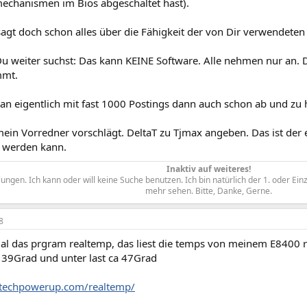
mechanismen im Bios abgeschaltet hast).
 sagt doch schon alles über die Fähigkeit der von Dir verwendete
u weiter suchst: Das kann KEINE Software. Alle nehmen nur an. D
mmt.
man eigentlich mit fast 1000 Postings dann auch schon ab und zu
ein Vorredner vorschlägt. DeltaT zu Tjmax angeben. Das ist der 
 werden kann.
Inaktiv auf weiteres!
ngen. Ich kann oder will keine Suche benutzen. Ich bin natürlich der 1. oder Ein
mehr sehen. Bitte, Danke, Gerne.​
8
al das prgram realtemp, das liest die temps von meinem E8400 r
e 39Grad und unter last ca 47Grad
.techpowerup.com/realtemp/