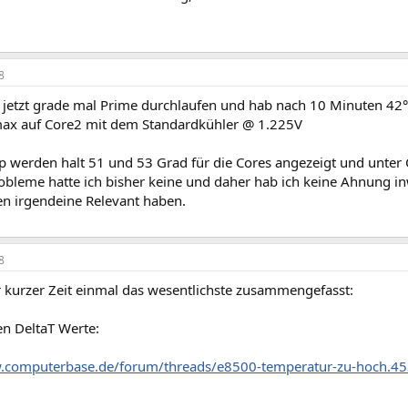
8
s jetzt grade mal Prime durchlaufen und hab nach 10 Minuten 42°
 max auf Core2 mit dem Standardkühler @ 1.225V
p werden halt 51 und 53 Grad für die Cores angezeigt und unter
robleme hatte ich bisher keine und daher hab ich keine Ahnung i
n irgendeine Relevant haben.
8
r kurzer Zeit einmal das wesentlichste zusammengefasst:
n DeltaT Werte:
w.computerbase.de/forum/threads/e8500-temperatur-zu-hoch.