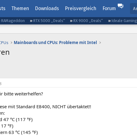
sts
Themen
Downloads
Preisvergleich
Forum
A
RAMageddon
RTX 5000 „Deals“
RX 9000 „Deals“
Ideale Gamin
 CPUs
Mainboards und CPUs: Probleme mit Intel
ren
8
 bitte weiterhelfen?
lese mit Standard E8400, NICHT übertaktet!!
en:
 47 °C (117 °F)
117 °F)
Kern 63 °C (145 °F)