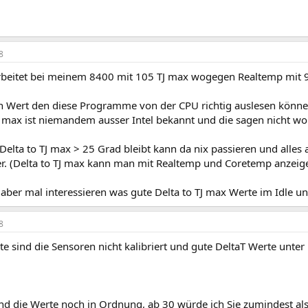
8
beitet bei meinem 8400 mit 105 TJ max wogegen Realtemp mit 95
n Wert den diese Programme von der CPU richtig auslesen können 
J max ist niemandem ausser Intel bekannt und die sagen nicht wo 
Delta to TJ max > 25 Grad bleibt kann da nix passieren und alles a
er. (Delta to TJ max kann man mit Realtemp und Coretemp anzeig
ber mal interessieren was gute Delta to TJ max Werte im Idle und
8
te sind die Sensoren nicht kalibriert und gute DeltaT Werte unter 
nd die Werte noch in Ordnung, ab 30 würde ich Sie zumindest als