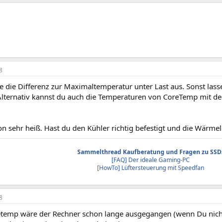
8
te die Differenz zur Maximaltemperatur unter Last aus. Sonst las
 Alternativ kannst du auch die Temperaturen von CoreTemp mit
on sehr heiß. Hast du den Kühler richtig befestigt und die Wärme
Sammelthread Kaufberatung und Fragen zu SSD
[FAQ] Der ideale Gaming-PC
[HowTo] Lüftersteuerung mit Speedfan
8
etemp wäre der Rechner schon lange ausgegangen (wenn Du nicht 