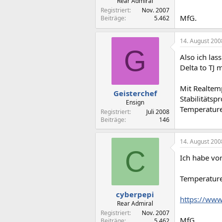
Rear Admiral
Registriert
Nov. 2007
MfG.
Beiträge
5.462
14. August 200
G
Also ich las
Delta to TJ
Mit Realtem
Geisterchef
Stabilitätsp
Ensign
Temperature
Registriert
Juli 2008
Beiträge
146
14. August 200
C
Ich habe vo
Temperature
cyberpepi
https://ww
Rear Admiral
Registriert
Nov. 2007
MfG.
Beiträge
5.462