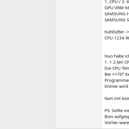
1. CPU / 2. 
GPU VRM 68 
SAMSUNG HD
SAMSUNG SP
Kühllüfter -
CPU 1234 
Nun habe ic
1. + 2.ten 
Die CPU Tem
Bei >=70° Ke
Programmen,
Immer wird 
Nun mit kom
PS: Sollte 
Bios aufgesp
Vorher ware