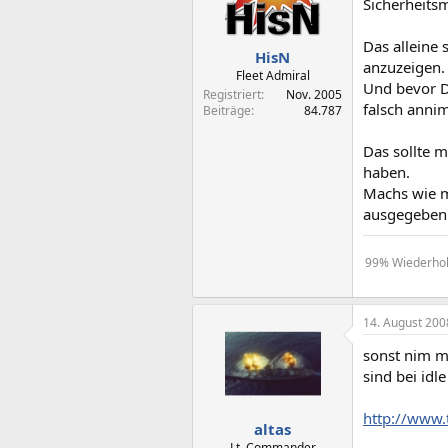
Sicherheits
Das alleine
HisN
anzuzeigen.
Fleet Admiral
Und bevor D
Registriert
Nov. 2005
falsch anni
Beiträge
84.787
Das sollte 
haben.
Machs wie m
ausgegeben
99% Wiederholu
14. August 200
sonst nim m
sind bei idl
http://www
altas
Lt. Commander