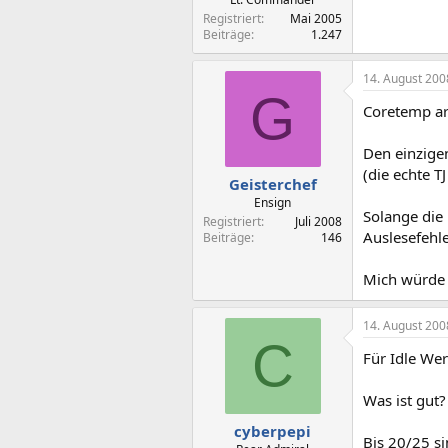
Registriert
Mai 2005
Beiträge
1.247
14. August 200
G
Coretemp ar
Den einzige
(die echte T
Geisterchef
Ensign
Solange die 
Registriert
Juli 2008
Auslesefehl
Beiträge
146
Mich würde a
14. August 200
C
Für Idle Wer
Was ist gut?
cyberpepi
Bis 20/25 si