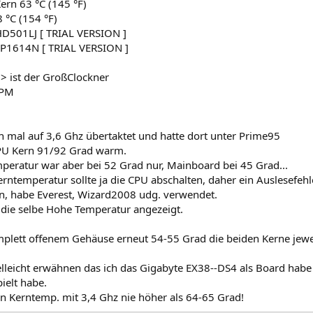
Kern 63 °C (145 °F)
°C (154 °F)
501LJ [ TRIAL VERSION ]
1614N [ TRIAL VERSION ]
>> ist der GroßClockner
RPM
h mal auf 3,6 Ghz übertaktet und hatte dort unter Prime95
CPU Kern 91/92 Grad warm.
peratur war aber bei 52 Grad nur, Mainboard bei 45 Grad...
rntemperatur sollte ja die CPU abschalten, daher ein Auslesefehl
 habe Everest, Wizard2008 udg. verwendet.
die selbe Hohe Temperatur angezeigt.
plett offenem Gehäuse erneut 54-55 Grad die beiden Kerne jewe
vielleicht erwähnen das ich das Gigabyte EX38--DS4 als Board hab
ielt habe.
n Kerntemp. mit 3,4 Ghz nie höher als 64-65 Grad!