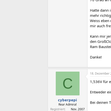
Hatte dann 
mehr richtig
Weiss eben 
mir auch fr
Kann mir je
den GroßClo
Ram Bauste
Danke!
18. Dezember 
C
1,536V für 
Entweder ein 
cyberpepi
Bei deinen 
Rear Admiral
Registriert
Nov. 2007