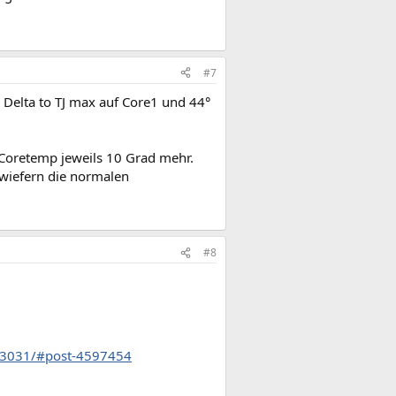
#7
 Delta to TJ max auf Core1 und 44°
 Coretemp jeweils 10 Grad mehr.
nwiefern die normalen
#8
453031/#post-4597454