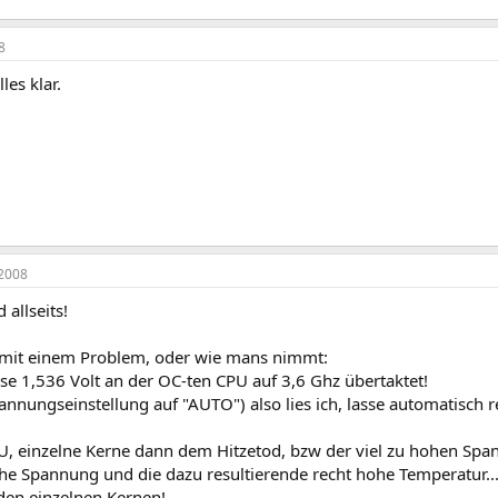
8
lles klar.
2008
allseits!
mit einem Problem, oder wie mans nimmt:
se 1,536 Volt an der OC-ten CPU auf 3,6 Ghz übertaktet!
annungseinstellung auf "AUTO") also lies ich, lasse automatisch r
U, einzelne Kerne dann dem Hitzetod, bzw der viel zu hohen Span
ohe Spannung und die dazu resultierende recht hohe Temperatur..
den einzelnen Kernen!