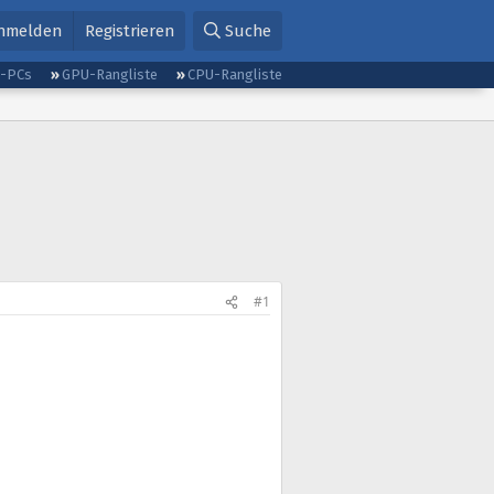
nmelden
Registrieren
Suche
g-PCs
GPU-Rangliste
CPU-Rangliste
#1