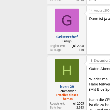
14. August 200
G
Dann ist ja a
Geisterchef
Ensign
Registriert
Juli 2008
Beiträge
146
18. Dezember 
H
Guten Abend 
Wieder mal 
Habe teilwei
horn 29
(Mit Bios Sp
Commander
Ersteller dieses
Themas
Kann die CP
Registriert
Juli 2005
ist die zu h
Beiträge
2.983
70 Grad an 