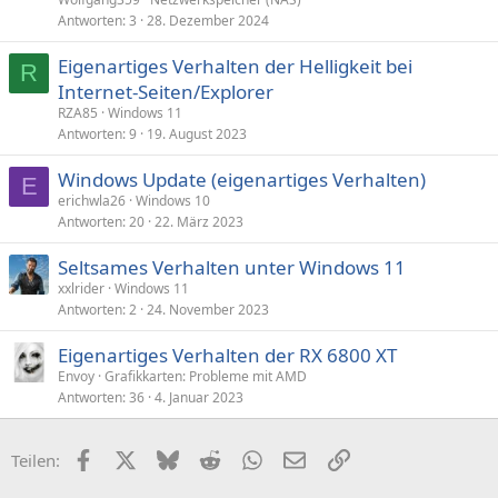
Antworten
3
28. Dezember 2024
Eigenartiges Verhalten der Helligkeit bei
R
Internet-Seiten/Explorer
RZA85
Windows 11
Antworten
9
19. August 2023
Windows Update (eigenartiges Verhalten)
E
erichwla26
Windows 10
Antworten
20
22. März 2023
Seltsames Verhalten unter Windows 11
xxlrider
Windows 11
Antworten
2
24. November 2023
Eigenartiges Verhalten der RX 6800 XT
Envoy
Grafikkarten: Probleme mit AMD
Antworten
36
4. Januar 2023
Facebook
X (Twitter)
Bluesky
Reddit
WhatsApp
E-Mail
Link
Teilen: