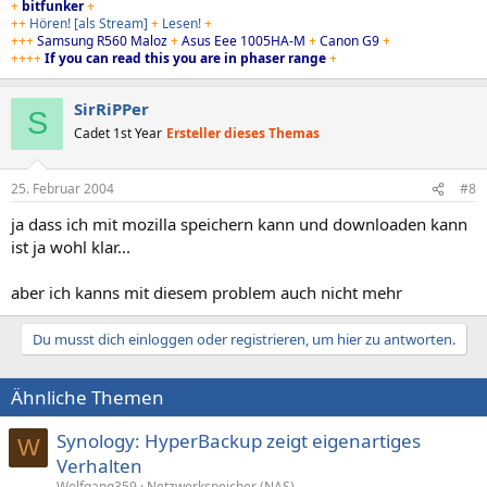
+
bitfunker
+
++
Hören!
[als Stream]
+
Lesen!
+
+++
Samsung R560 Maloz
+
Asus Eee 1005HA-M
+
Canon G9
+
++++
If you can read this you are in phaser range
+
SirRiPPer
S
Cadet 1st Year
Ersteller dieses Themas
25. Februar 2004
#8
ja dass ich mit mozilla speichern kann und downloaden kann
ist ja wohl klar...
aber ich kanns mit diesem problem auch nicht mehr
Du musst dich einloggen oder registrieren, um hier zu antworten.
Ähnliche Themen
Synology: HyperBackup zeigt eigenartiges
W
Verhalten
Wolfgang359
Netzwerkspeicher (NAS)