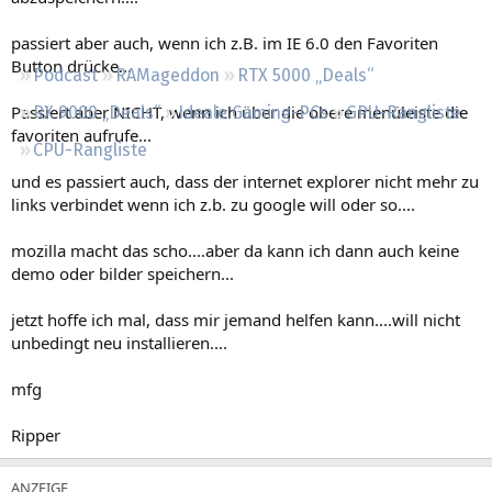
Regeln
passiert aber auch, wenn ich z.B. im IE 6.0 den Favoriten
Button drücke...
Podcast
RAMageddon
RTX 5000 „Deals“
Passiert aber NICHT, wenn ich über die obere menüleiste die
RX 9000 „Deals“
Ideale Gaming-PCs
GPU-Rangliste
favoriten aufrufe...
CPU-Rangliste
und es passiert auch, dass der internet explorer nicht mehr zu
links verbindet wenn ich z.b. zu google will oder so....
mozilla macht das scho....aber da kann ich dann auch keine
demo oder bilder speichern...
jetzt hoffe ich mal, dass mir jemand helfen kann....will nicht
unbedingt neu installieren....
mfg
Ripper