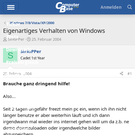
Hauptmenü
Anmelden
Windows 7/8/Vista/XP/2000
Ticker
Eigenartiges Verhalten von Windows
Tests
E
E
SirRiPPer
25. Februar 2004
r
r
Downloads
s
s
SirRiPPer
S
t
t
Cadet 1st Year
e
e
Preisvergleich
l
l
l
l
25. Februar 2004
#1
Forum
e
t
r
a
Brauche ganz dringend hilfe!
Aktuelles
m
Also...
Empfohlene Inhalte
Neue Beiträge
Seit 2 tagen ungefähr freezt mein pc ein, wenn ich ihn nicht
länger benutze er aber weiterhin läuft und ich dann
Neueste Aktivitäten
irgendwann mal wieder ins internet gehen will um da z.b. ne
demo downzuloaden oder irgendwelche bilder
Leserartikel
abzuspeichern....