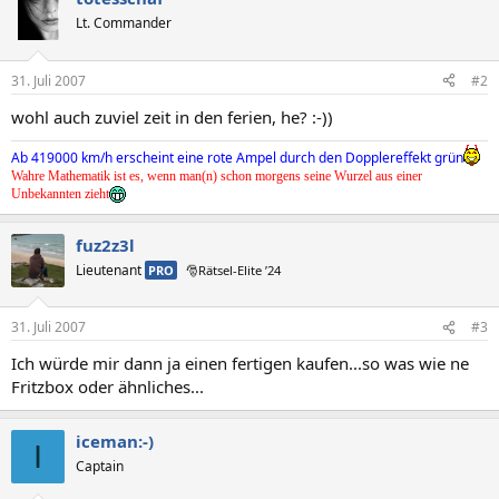
Lt. Commander
31. Juli 2007
#2
wohl auch zuviel zeit in den ferien, he? :-))
Ab 419000 km/h erscheint eine rote Ampel durch den Dopplereffekt grün
Wahre Mathematik ist es, wenn man(n) schon morgens seine Wurzel aus einer
Unbekannten zieht
fuz2z3l
Lieutenant
PRO
🎅Rätsel-Elite ’24
31. Juli 2007
#3
Ich würde mir dann ja einen fertigen kaufen...so was wie ne
Fritzbox oder ähnliches...
iceman:-)
I
Captain