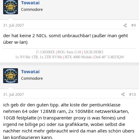
Towatai
Commodore
31. Juli 2007
#9
der hat keine 2 NICs. somit unbrauchbar! (außer man geht
über w-lan)
i7-13650HX
|
ROG Strix G18
|
32GB DDR5
1x NVMe 1TB, 1x 2TB NVMe
|
RTX 4080 Mobile
|
Dell 40" U4025QW
Towatai
Commodore
31. Juli 2007
#10
ich geb dir den guten tipp. alte kiste der pentiumklasse
nehmen 64 oder 128MB ram, 2x 100MBit netzwerkkarten,
10GB festplatte (n transparenter proxy is was feines) und
irgend ne billige pci oder isa grafikkarte, wobei selbst die
nachher nicht mehr gebraucht wird da man alles schön übers
lan konfigurieren kann.