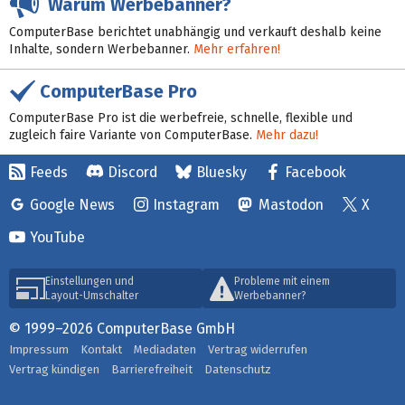
Warum Werbebanner?
ComputerBase berichtet unabhängig und verkauft deshalb keine
Inhalte, sondern Werbebanner.
Mehr erfahren!
ComputerBase Pro
ComputerBase Pro ist die werbefreie, schnelle, flexible und
zugleich faire Variante von ComputerBase.
Mehr dazu!
Feeds
Discord
Bluesky
Facebook
Google News
Instagram
Mastodon
X
YouTube
Einstellungen und
Probleme mit einem
Layout-Umschalter
Werbebanner?
© 1999–2026 ComputerBase GmbH
Impressum
Kontakt
Mediadaten
Vertrag widerrufen
Vertrag kündigen
Barrierefreiheit
Datenschutz