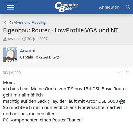
Hauptmenü
Anmelden
Gehäuse und Modding
Ticker
Eigenbau: Router - LowProfile VGA und NT
Tests
E
E
4nanai
30. Juli 2007
r
r
Downloads
s
s
4nanai
t
t
Captain
🎅Rätsel-Elite ’24
e
e
Preisvergleich
l
l
l
l
30. Juli 2007
#1
Forum
e
t
r
a
Moin,
Aktuelles
m
ich bins Leid. Meine Gurke von T-Sinus 154 DSL Basic Router
geht mir allmählich
Empfohlene Inhalte
mächtig auf den Sack (Hey, der läuft mit Arcor DSL 6000
)
Neue Beiträge
So möchte ich mich nun endlich ans Eingemachte machen
und mir aus meinen alten
Neueste Aktivitäten
PC Komponenten einen Router "bauen"
Leserartikel