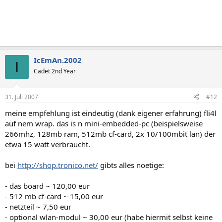
IcEmAn.2002
I
Cadet 2nd Year
31. Juli 2007
#12
meine empfehlung ist eindeutig (dank eigener erfahrung) fli4l
auf nem wrap. das is n mini-embedded-pc (beispielsweise
266mhz, 128mb ram, 512mb cf-card, 2x 10/100mbit lan) der
etwa 15 watt verbraucht.
bei
http://shop.tronico.net/
gibts alles noetige:
- das board ~ 120,00 eur
- 512 mb cf-card ~ 15,00 eur
- netzteil ~ 7,50 eur
- optional wlan-modul ~ 30,00 eur (habe hiermit selbst keine