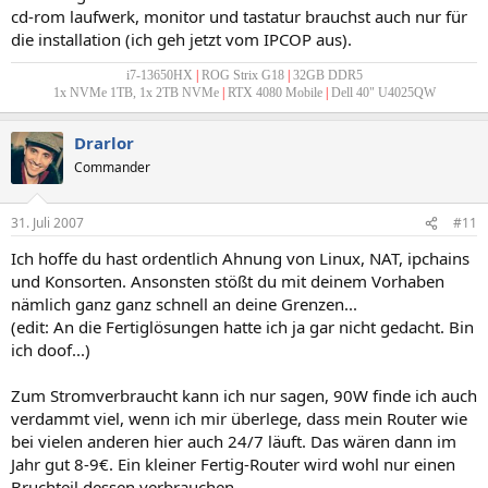
cd-rom laufwerk, monitor und tastatur brauchst auch nur für
die installation (ich geh jetzt vom IPCOP aus).
i7-13650HX
|
ROG Strix G18
|
32GB DDR5
1x NVMe 1TB, 1x 2TB NVMe
|
RTX 4080 Mobile
|
Dell 40" U4025QW
Drarlor
Commander
31. Juli 2007
#11
Ich hoffe du hast ordentlich Ahnung von Linux, NAT, ipchains
und Konsorten. Ansonsten stößt du mit deinem Vorhaben
nämlich ganz ganz schnell an deine Grenzen...
(edit: An die Fertiglösungen hatte ich ja gar nicht gedacht. Bin
ich doof...)
Zum Stromverbraucht kann ich nur sagen, 90W finde ich auch
verdammt viel, wenn ich mir überlege, dass mein Router wie
bei vielen anderen hier auch 24/7 läuft. Das wären dann im
Jahr gut 8-9€. Ein kleiner Fertig-Router wird wohl nur einen
Bruchteil dessen verbrauchen.