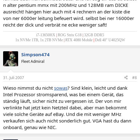
n alter pentium mmx mit 200MHz und 128MB ram DICKE
ausreicht! hängen hier auch mit 4 rechnern an der kiste die
von ner 6000er leitung befeuert wird. selbst bei ner 16000er
reicht der dick und verbrät ne ecke weniger saft!
i7-13650HX
|
ROG Strix G18
|
32GB DDR5
1x NVMe 1TB, 1x 2TB NVMe
|
RTX 4080 Mobile
|
Dell 40" U4025QW
Simpson474
Fleet Admiral
31. Juli 2007
#8
Wieso nimmst du nicht
sowas
? Sind klein, leicht und dank
Intel Prozessor stromsparend, was bei einem Gerät, das
ständig läuft, sicher nicht zu vergessen ist. Der von mir
verlinkte hat jetzt kein Netzteil dabei, aber man bekommt
viele solche Geräte auf eBay. Und die mit weniger MHz
verkaufen sich auch nicht sonderlich gut. VGA hast du dann
onboard, genau wie NIC.