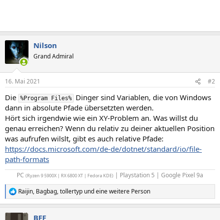
Nilson
Grand Admiral
16. Mai 2021
#2
Die
Dinger sind Variablen, die von Windows
%Program Files%
dann in absolute Pfade übersetzten werden.
Hört sich irgendwie wie ein XY-Problem an. Was willst du
genau erreichen? Wenn du relativ zu deiner aktuellen Position
was aufrufen wilslt, gibt es auch relative Pfade:
https://docs.microsoft.com/de-de/dotnet/standard/io/file-
path-formats
PC
| Playstation 5 | Google Pixel 9a​
(Ryzen 9 5900X | RX 6800 XT | Fedora KDE)
Raijin
,
Bagbag
,
tollertyp
und eine weitere Person
R
e
a
BFF
k