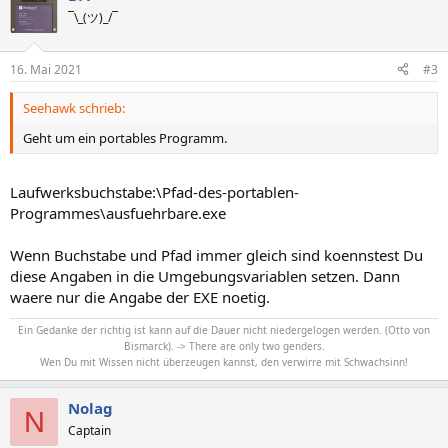
t
¯\_(ツ)_/¯
i
o
n
16. Mai 2021
#3
e
n
Seehawk schrieb:
:
Geht um ein portables Programm.
Laufwerksbuchstabe:\Pfad-des-portablen-
Programmes\ausfuehrbare.exe
Wenn Buchstabe und Pfad immer gleich sind koennstest Du
diese Angaben in die Umgebungsvariablen setzen. Dann
waere nur die Angabe der EXE noetig.
Ein Gedanke der richtig ist kann auf die Dauer nicht niedergelogen werden. (Otto von
Bismarck). -> There are only two genders.
Wen Du mit Wissen nicht überzeugen kannst, den verwirre mit Schwachsinn!
Nolag
N
Captain