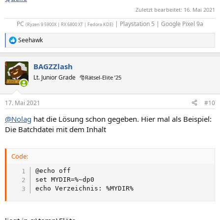
Zuletzt bearbeitet:
16. Mai 2021
PC
| Playstation 5 | Google Pixel 9a​
(Ryzen 9 5900X | RX 6800 XT | Fedora KDE)
Seehawk
R
e
a
BAGZZlash
k
t
Lt. Junior Grade
🎅Rätsel-Elite ’25
i
o
n
17. Mai 2021
#10
e
n
@Nolag
hat die Lösung schon gegeben. Hier mal als Beispiel:
:
Die Batchdatei mit dem Inhalt
Code:
@echo off

set MYDIR=%~dp0

echo Verzeichnis: %MYDIR%