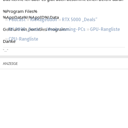
Regeln
%Program Files%
%AppData%\%AppID%\Data
Podcast
RAMageddon
RTX 5000 „Deals“
Geht um ein portables Programm.
RX 9000 „Deals“
Ideale Gaming-PCs
GPU-Rangliste
CPU-Rangliste
Danke
"..."