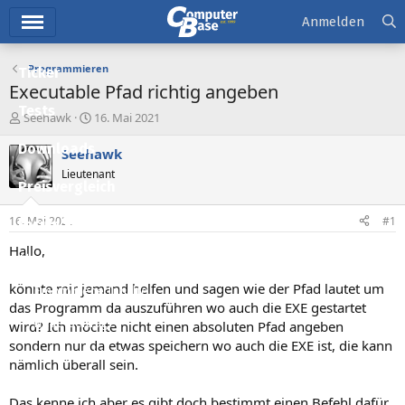
Hauptmenü
Anmelden
Programmieren
Ticker
Executable Pfad richtig angeben
Tests
E
E
Seehawk
16. Mai 2021
r
r
Downloads
s
s
Seehawk
t
t
Lieutenant
e
e
Preisvergleich
l
l
l
l
16. Mai 2021
#1
Forum
e
t
r
a
Hallo,
Aktuelles
m
könnte mir jemand helfen und sagen wie der Pfad lautet um
Empfohlene Inhalte
das Programm da auszuführen wo auch die EXE gestartet
Neue Beiträge
wird? Ich möchte nicht einen absoluten Pfad angeben
sondern nur da etwas speichern wo auch die EXE ist, die kann
Neueste Aktivitäten
nämlich überall sein.
Leserartikel
Das kenne ich aber es gibt doch bestimmt einen Befehl dafür.