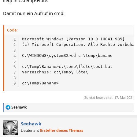
liegt in c:\temp\Flöte.
Damit nun ein Aufruf in cmd:
Code:
Microsoft Windows [Version 10.0.19041.985]

(c) Microsoft Corporation. Alle Rechte vorbehal
C:\WINDOWS\system32>cd c:\temp\banane

c:\Temp\Banane>c:\temp\flöte\test.bat

Verzeichnis: c:\Temp\Flöte\

c:\Temp\Banane>
Zuletzt bearbeitet:
17. Mai 2021
Seehawk
R
e
a
Seehawk
k
t
Lieutenant
Ersteller dieses Themas
i