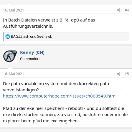
16. Mai 2021
#4
In Batch-Dateien verweist z.B. %~dp0 auf das
Ausführungsverzeichnis.
BAGZZlash
und
Seehawk
R
e
a
Kenny [CH]
k
t
Commodore
i
o
n
16. Mai 2021
#5
e
n
Die path variable im system mit dem korrekten path
:
vervollständigen?
https://www.computerhope.com/issues/ch000549.htm
Pfad zu der exe hier speichern - reboot! - und du solltest die
exe direkt starten können, z.b via cmd, ausführen oder im file
explorer beim pfad die exe eingeben.