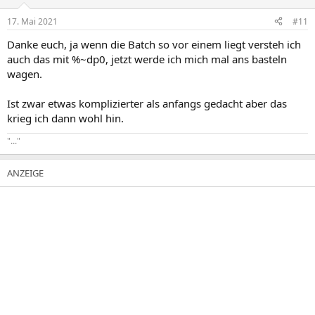
o
n
17. Mai 2021
#11
e
n
Danke euch, ja wenn die Batch so vor einem liegt versteh ich
:
auch das mit %~dp0, jetzt werde ich mich mal ans basteln
wagen.
Ist zwar etwas komplizierter als anfangs gedacht aber das
krieg ich dann wohl hin.
"..."