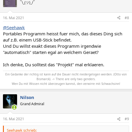
t
¯\_(ツ)_/¯
i
o
n
16. Mai 2021
#8
e
n
@Seehawk
:
Portables Programm heisst fuer mich, das dieses Ding sich
auf z.B. einem USB-Stick befindet.
Und Du willst exakt dieses Programm irgendwie
"automatisch" starten egal an welchem Geraet?
Ich denke, Du solltest das "Projekt" mal erklaeren.
Ein Gedanke der richtig ist kann auf die Dauer nicht niedergelogen werden. (Otto von
Bismarck). -> There are only two genders.
Wen Du mit Wissen nicht überzeugen kannst, den verwirre mit Schwachsinn!
Nilson
Grand Admiral
16. Mai 2021
#9
Seehawk schrieb: