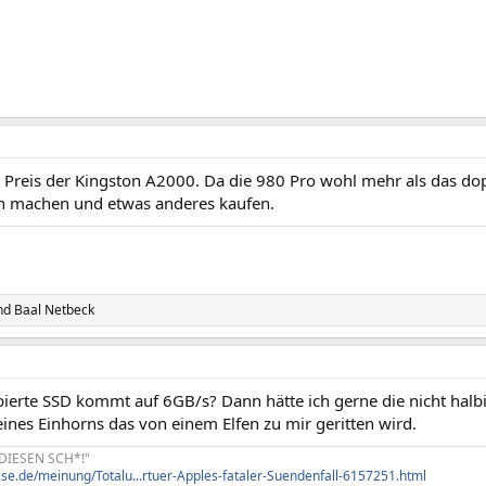
m Preis der Kingston A2000. Da die 980 Pro wohl mehr als das do
 machen und etwas anderes kaufen.
chts zu sehen.
nd
Baal Netbeck
bierte SSD kommt auf 6GB/s? Dann hätte ich gerne die nicht halb
ines Einhorns das von einem Elfen zu mir geritten wird.
 DIESEN SCH*!"
ise.de/meinung/Totalu...rtuer-Apples-fataler-Suendenfall-6157251.html