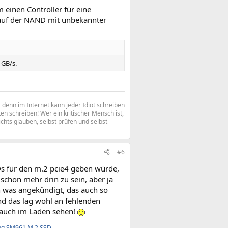
 einen Controller für eine
 auf der NAND mit unbekannter
 GB/s.
denn im Internet kann jeder Idiot schreiben
n schreiben! Wer ein kritischer Mensch ist,
ichts glauben, selbst prüfen und selbst
#6
Ds für den m.2 pcie4 geben würde,
 schon mehr drin zu sein, aber ja
n was angekündigt, das auch so
nd das lag wohl an fehlenden
e auch im Laden sehen!
g SM961 M.2 SSD