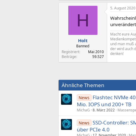
5. August 2020
H
Wahrscheinl
unverändert
Macht eure Aug
Medienkompeten
Holt
und man muß al
Banned
der wird auch d
Registriert
Mai 2010
denken!
Beiträge
59.527
Ähnliche Themen
Flashtec NVMe 401
News
Mio. IOPS und 200+ TB
MichaG
8. März 2022
Massenspe
SSD-Controller: S
News
über PCIe 4.0
MichaG
17. November 2020
Mas