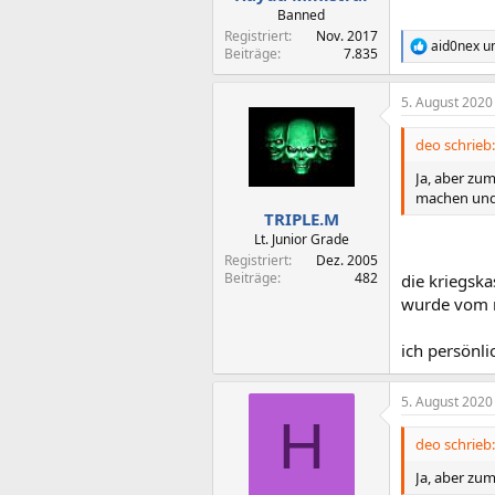
:
Banned
Registriert
Nov. 2017
aid0nex
u
R
Beiträge
7.835
e
a
5. August 2020
k
t
i
deo schrieb:
o
n
Ja, aber zu
e
machen und
n
TRIPLE.M
:
Lt. Junior Grade
Registriert
Dez. 2005
Beiträge
482
die kriegska
wurde vom 
ich persönli
5. August 2020
H
deo schrieb:
Ja, aber zu