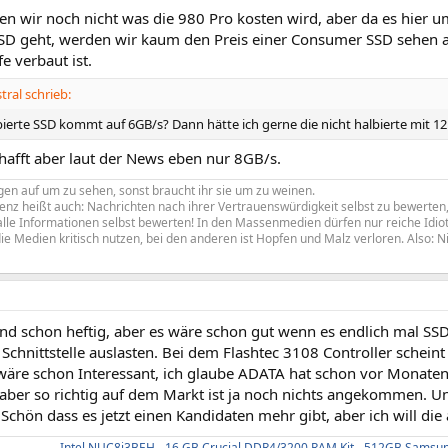
en wir noch nicht was die 980 Pro kosten wird, aber da es hier um
SSD geht, werden wir kaum den Preis einer Consumer SSD sehen
fe verbaut ist.
ral schrieb:
bierte SSD kommt auf 6GB/s? Dann hätte ich gerne die nicht halbierte mit 12
hafft aber laut der News eben nur 8GB/s.
en auf um zu sehen, sonst braucht ihr sie um zu weinen.
z heißt auch: Nachrichten nach ihrer Vertrauenswürdigkeit selbst zu bewerten, 
le Informationen selbst bewerten! In den Massenmedien dürfen nur reiche Idiote
ie Medien kritisch nutzen, bei den anderen ist Hopfen und Malz verloren. Also: N
sind schon heftig, aber es wäre schon gut wenn es endlich mal SS
 Schnittstelle auslasten. Bei dem Flashtec 3108 Controller scheint
wäre schon Interessant, ich glaube ADATA hat schon vor Monate
, aber so richtig auf dem Markt ist ja noch nichts angekommen. U
 Schön dass es jetzt einen Kandidaten mehr gibt, aber ich will di
Intel NUC8i3BEH
-
16 GB Crucial DDR4/3200 RAM Kit
-
512GB Samsun