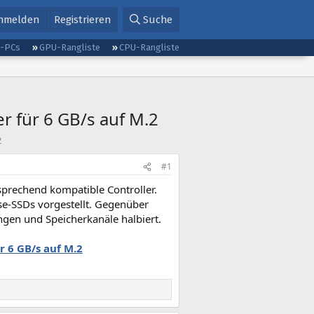
nmelden
Registrieren
Suche
g-PCs
GPU-Rangliste
CPU-Rangliste
r für 6 GB/s auf M.2
2
#1
sprechend kompatible Controller.
se-SSDs vorgestellt. Gegenüber
ngen und Speicherkanäle halbiert.
r 6 GB/s auf M.2