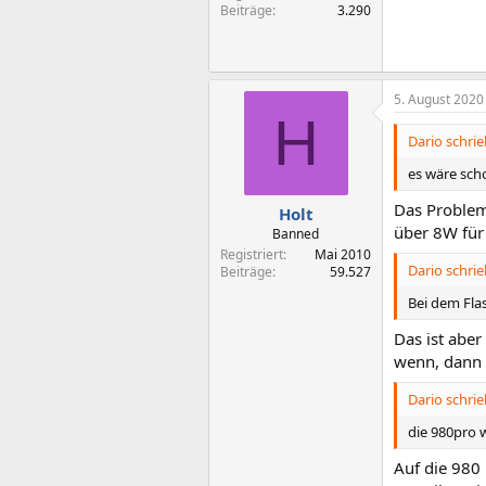
Beiträge
3.290
5. August 2020
H
Dario schrie
es wäre scho
Das Problem
Holt
über 8W für
Banned
Registriert
Mai 2010
Dario schrie
Beiträge
59.527
Bei dem Fla
Das ist aber
wenn, dann 
Dario schrie
die 980pro 
Auf die 980