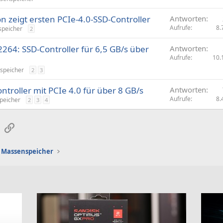
n zeigt ersten PCIe-4.0-SSD-Controller
Antworten
Aufrufe
8.
peicher
2
2264: SSD-Controller für 6,5 GB/s über
Antworten
Aufrufe
10.
speicher
2
3
ntroller mit PCIe 4.0 für über 8 GB/s
Antworten
Aufrufe
8.
peicher
2
3
4
sApp
E-Mail
Link
Massenspeicher