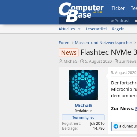
Ticker
Te
Podcast
Aktuelles
Leserartikel
Regeln
Foren
Massen- und Netzwerkspeicher
Flashtec NVMe 31
News
E
E
MichaG
5. August 2020
Zur News:
r
r
s
s
5. August 2020
t
t
Der fortsch
e
e
l
l
Microchip h
l
l
dem amtiere
e
t
MichaG
r
a
Zur News:
m
Redakteur
Teammitglied
Registriert
Juli 2010
aid0nex
u
R
Beiträge
14.790
e