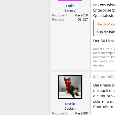
Erstens wiss
Holt
Enterprise 
Banned
Qualitätsstu
Registriert
Mai 2010
Beiträge
59.527
Hayda Minist
Also die hal
Der 3016 sc
Macht eure Aug
Medienkompeten
und man muß al
der wird auch d
denken!
5. August 2020
Die Preise 
die auch die
die 980pro 
schnell war
Dario
Controllern.
Captain
Registriert
Mai 2008