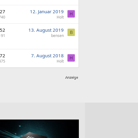
27
12. Januar 2019
H
740
Holt
52
13. August 2019
B
191
bensen
72
7. August 2018
H
475
Holt