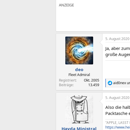
a
k
t
i
o
n
e
n
:
5. August 2020
Ja, aber zu
große Augen
Hier gibt es ni
deo
Fleet Admiral
Registriert
Okt. 2005
aid0nex
u
R
Beiträge
13.459
e
a
5. August 2020
k
t
Also die hal
i
o
Packtasche e
n
e
"APPLE, LASST
n
https://www.he
Hayda Ministral