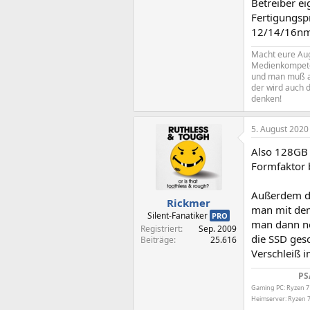
Betreiber ei
Fertigungspr
12/14/16nm 
Macht eure Aug
Medienkompeten
und man muß al
der wird auch d
denken!
5. August 2020
Also 128GB 
Formfaktor 
Außerdem dü
Rickmer
man mit dem
Silent-Fanatiker
PRO
man dann no
Registriert
Sep. 2009
die SSD ges
Beiträge
25.616
Verschleiß i
PS
Gaming PC: Ryzen 7
Heimserver: Ryzen 7