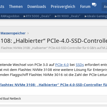
sts
Themen
Downloads
Preisvergleich
Forum
A
RAMageddon
RTX 5000 „Deals“
RX 9000 „Deals“
Ideale Gamin
Massenspeicher
08: „Halbierter“ PCIe-4.0-SSD-Controlle
 Flashtec NVMe 3108: „Halbierter“ PCIe-4.0-SSD-Controller für 6 GB/s auf M.
reitende Wechsel von PCIe 3.0 auf
PCIe 4.0
bei
SSDs
erfordert ent
at mit dem Flashtec NVMe 3108 eine weitere Lösung für Enterpri
nden Flaggschiff Flashtec NVMe 3016 ist die Zahl der PCIe-Leitu
Flashtec NVMe 3108: „Halbierter“ PCIe-4.0-SSD-Controller fü
nd
Baal Netbeck