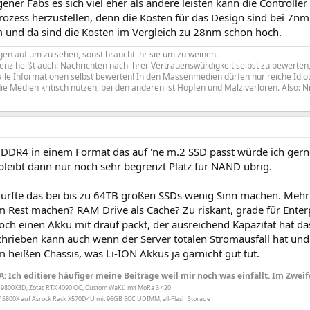
gener Fabs es sich viel eher als andere leisten kann die Controlle
ozess herzustellen, denn die Kosten für das Design sind bei 7nm 
und da sind die Kosten im Vergleich zu 28nm schon hoch.
en auf um zu sehen, sonst braucht ihr sie um zu weinen.
z heißt auch: Nachrichten nach ihrer Vertrauenswürdigkeit selbst zu bewerten, 
le Informationen selbst bewerten! In den Massenmedien dürfen nur reiche Idiote
ie Medien kritisch nutzen, bei den anderen ist Hopfen und Malz verloren. Also: N
DDR4 in einem Format das auf 'ne m.2 SSD passt würde ich gerne
bleibt dann nur noch sehr begrenzt Platz für NAND übrig.
rfte das bei bis zu 64TB großen SSDs wenig Sinn machen. Mehr al
 Rest machen? RAM Drive als Cache? Zu riskant, grade für Enter
ch einen Akku mit drauf packt, der ausreichend Kapazität hat da
chrieben kann auch wenn der Server totalen Stromausfall hat un
m heißen Chassis, was Li-ION Akkus ja garnicht gut tut.
A: Ich editiere häufiger meine Beiträge weil mir noch was einfällt. Im Zweif
 9800X3D, Zotac RTX 4090 OC, Custom WaKü mit MoRa 3 420
 5800X auf Asrock Rack X570D4U mit 96GB ECC UDIMM, all-Flash Storage