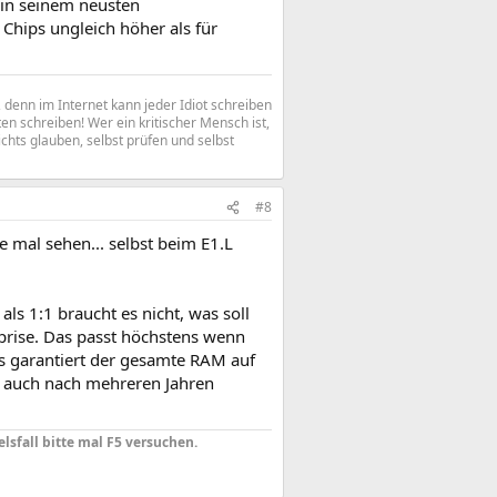
r in seinem neusten
Chips ungleich höher als für
denn im Internet kann jeder Idiot schreiben
n schreiben! Wer ein kritischer Mensch ist,
ichts glauben, selbst prüfen und selbst
#8
 mal sehen... selbst beim E1.L
s 1:1 braucht es nicht, was soll
prise. Das passt höchstens wenn
s garantiert der gesamte RAM auf
d auch nach mehreren Jahren
elsfall bitte mal F5 versuchen.