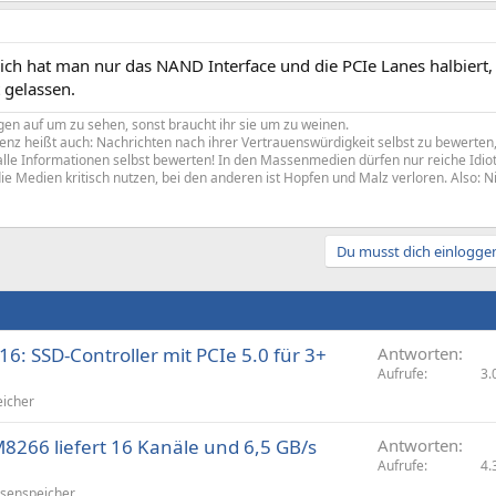
ich hat man nur das NAND Interface und die PCIe Lanes halbiert,
 gelassen.
en auf um zu sehen, sonst braucht ihr sie um zu weinen.
z heißt auch: Nachrichten nach ihrer Vertrauenswürdigkeit selbst zu bewerten, 
le Informationen selbst bewerten! In den Massenmedien dürfen nur reiche Idiote
ie Medien kritisch nutzen, bei den anderen ist Hopfen und Malz verloren. Also: N
Du musst dich einloggen
6: SSD-Controller mit PCIe 5.0 für 3+
Antworten
Aufrufe
3.
icher
M8266 liefert 16 Kanäle und 6,5 GB/s
Antworten
Aufrufe
4.
senspeicher