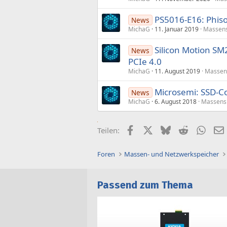
PS5016-E16: Phiso
News
MichaG
11. Januar 2019
Massens
Silicon Motion SM
News
PCIe 4.0
MichaG
11. August 2019
Massen
Microsemi: SSD-Co
News
MichaG
6. August 2018
Massens
Facebook
X (Twitter)
Bluesky
Reddit
What
Teilen:
Foren
Massen- und Netzwerkspeicher
Passend zum Thema