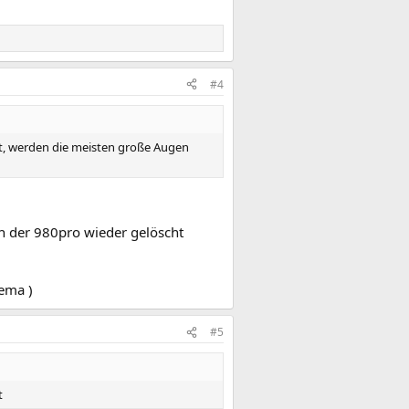
#4
et, werden die meisten große Augen
h der 980pro wieder gelöscht
hema )
#5
t