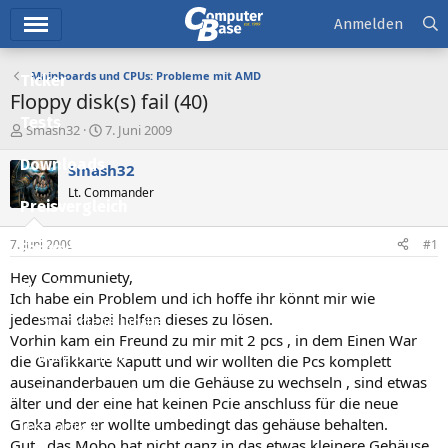
Hauptmenü
Anmelden
Mainboards und CPUs: Probleme mit AMD
Ticker
Floppy disk(s) fail (40)
Tests
E
E
Smash32
7. Juni 2009
r
r
Downloads
s
s
Smash32
t
t
Lt. Commander
e
e
Preisvergleich
l
l
l
l
7. Juni 2009
#1
Forum
e
t
r
a
Hey Communiety,
Aktuelles
m
Ich habe ein Problem und ich hoffe ihr könnt mir wie
jedesmal dabei helfen dieses zu lösen.
Empfohlene Inhalte
Vorhin kam ein Freund zu mir mit 2 pcs , in dem Einen War
Neue Beiträge
die Grafikkarte Kaputt und wir wollten die Pcs komplett
auseinanderbauen um die Gehäuse zu wechseln , sind etwas
Neueste Aktivitäten
älter und der eine hat keinen Pcie anschluss für die neue
Graka aber er wollte umbedingt das gehäuse behalten.
Leserartikel
Gut , das Mobo hat nicht ganz in das etwas kleinere Gehäuse