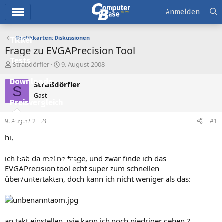
Hauptmenü
Anmelden
Grafikkarten: Diskussionen
Ticker
Frage zu EVGAPrecision Tool
Tests
E
E
Straßdörfler
9. August 2008
r
r
Downloads
s
s
Straßdörfler
S
t
t
Gast
e
e
Preisvergleich
l
l
l
l
9. August 2008
#1
Forum
e
t
r
a
hi,
Aktuelles
m
ich hab da mal ne frage, und zwar finde ich das
Empfohlene Inhalte
EVGAPrecision tool echt super zum schnellen
Neue Beiträge
über/untertakten, doch kann ich nicht weniger als das:
Neueste Aktivitäten
Leserartikel
an takt einstellen, wie kann ich noch niedriger gehen ?