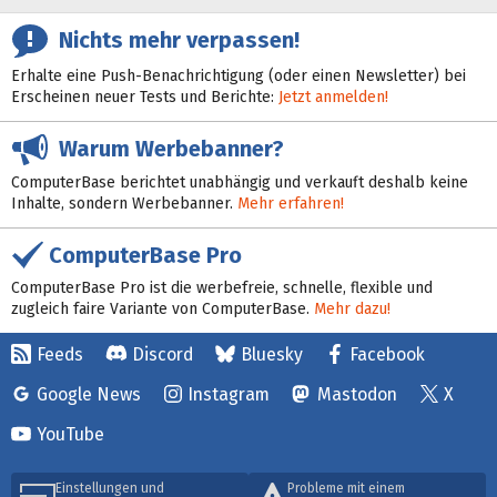
Nichts mehr verpassen!
Erhalte eine Push-Benachrichtigung (oder einen Newsletter) bei
Erscheinen neuer Tests und Berichte:
Jetzt anmelden!
Warum Werbebanner?
ComputerBase berichtet unabhängig und verkauft deshalb keine
Inhalte, sondern Werbebanner.
Mehr erfahren!
ComputerBase Pro
ComputerBase Pro ist die werbefreie, schnelle, flexible und
zugleich faire Variante von ComputerBase.
Mehr dazu!
Feeds
Discord
Bluesky
Facebook
Google News
Instagram
Mastodon
X
YouTube
Einstellungen und
Probleme mit einem