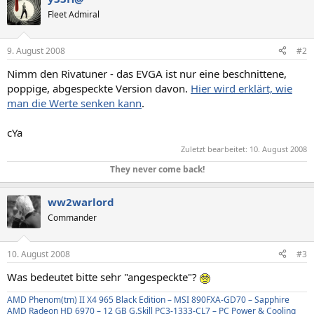
Fleet Admiral
9. August 2008
#2
Nimm den Rivatuner - das EVGA ist nur eine beschnittene,
poppige, abgespeckte Version davon.
Hier wird erklärt, wie
man die Werte senken kann
.
cYa
Zuletzt bearbeitet:
10. August 2008
They never come back!
ww2warlord
Commander
10. August 2008
#3
Was bedeutet bitte sehr "angespeckte"?
AMD Phenom(tm) II X4 965 Black Edition – MSI 890FXA-GD70 – Sapphire
AMD Radeon HD 6970 – 12 GB G.Skill PC3-1333-CL7 – PC Power & Cooling