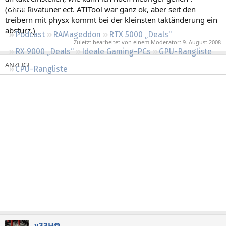
Regeln
(ohne Rivatuner ect. ATITool war ganz ok, aber seit den
treibern mit physx kommt bei der kleinsten taktänderung ein
absturz.)
Podcast
RAMageddon
RTX 5000 „Deals“
Zuletzt bearbeitet von einem Moderator:
9. August 2008
RX 9000 „Deals“
Ideale Gaming-PCs
GPU-Rangliste
CPU-Rangliste
y33H@