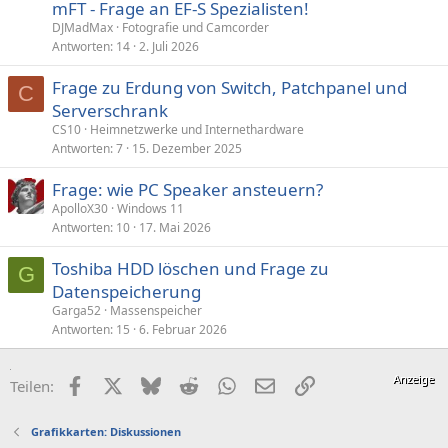
mFT - Frage an EF-S Spezialisten!
DJMadMax
Fotografie und Camcorder
Antworten
14
2. Juli 2026
Frage zu Erdung von Switch, Patchpanel und
C
Serverschrank
CS10
Heimnetzwerke und Internethardware
Antworten
7
15. Dezember 2025
Frage: wie PC Speaker ansteuern?
ApolloX30
Windows 11
Antworten
10
17. Mai 2026
Toshiba HDD löschen und Frage zu
G
Datenspeicherung
Garga52
Massenspeicher
Antworten
15
6. Februar 2026
Facebook
X (Twitter)
Bluesky
Reddit
WhatsApp
E-Mail
Link
Teilen:
Grafikkarten: Diskussionen