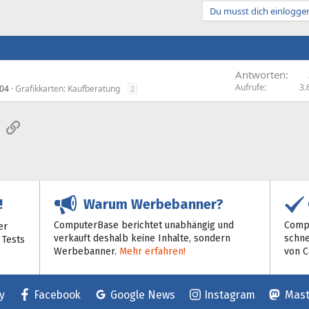
Du musst dich einloggen
Antworten
Aufrufe
3.
004
Grafikkarten: Kaufberatung
2
sApp
E-Mail
Link
Warum Werbebanner?
!
ComputerBase berichtet unabhängig und
Compu
er
verkauft deshalb keine Inhalte, sondern
schne
 Tests
Werbebanner.
Mehr erfahren!
von 
y
Facebook
Google News
Instagram
Mas