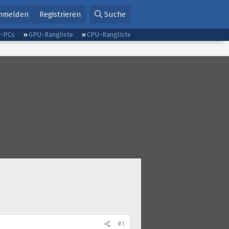
nmelden
Registrieren
Suche
g-PCs
GPU-Rangliste
CPU-Rangliste
#1