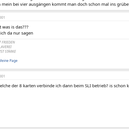
h mein bei vier ausgängen kommt man doch schon mal ins grüb
001
 was is das???
ich da nur sagen
T FRIEDEN
KLAVEREI
IST STÄRKE
Meine Page
001
lche der 8 karten verbinde ich dann beim SLI betrieb? is schon 