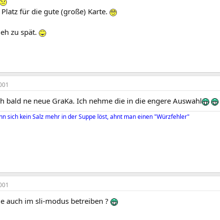
 Platz für die gute (große) Karte.
 eh zu spät.
001
eh bald ne neue GraKa. Ich nehme die in die engere Auswahl
nn sich kein Salz mehr in der Suppe löst, ahnt man einen "Würzfehler"
001
e auch im sli-modus betreiben ?