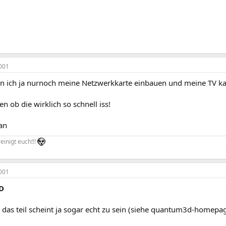
001
nn ich ja nurnoch meine Netzwerkkarte einbauen und meine TV kar
en ob die wirklich so schnell iss!
an
einigt euch!!!
001
D
das teil scheint ja sogar echt zu sein (siehe quantum3d-homepage