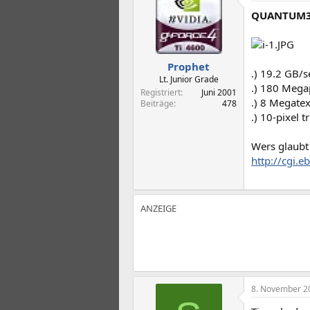
t
t
QUANTUM3D
e
e
l
l
l
l
e
t
Prophet
r
a
.) 19.2 GB/
m
Lt. Junior Grade
.) 180 Megapi
Registriert
Juni 2001
.) 8 Megate
Beiträge
478
.) 10-pixel 
Wers glaubt 
http://cgi.
8. November 2