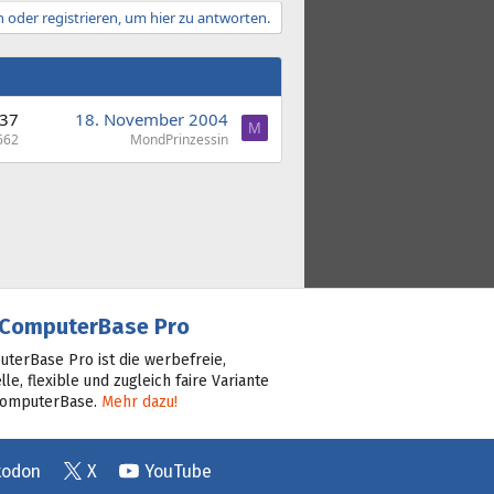
 oder registrieren, um hier zu antworten.
37
18. November 2004
M
662
MondPrinzessin
ComputerBase Pro
terBase Pro ist die werbefreie,
lle, flexible und zugleich faire Variante
ComputerBase.
Mehr dazu!
todon
X
YouTube