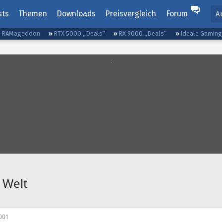
sts
Themen
Downloads
Preisvergleich
Forum
A
RAMageddon
RTX 5000 „Deals“
RX 9000 „Deals“
Ideale Gamin
r Welt
001