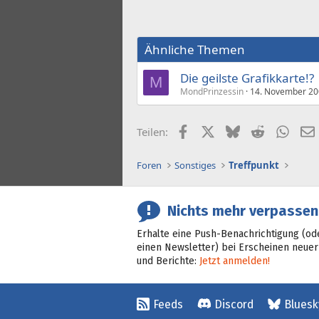
Ähnliche Themen
Die geilste Grafikkarte!?
M
MondPrinzessin
14. November 2
Facebook
X (Twitter)
Bluesky
Reddit
What
Teilen:
Foren
Sonstiges
Treffpunkt
Nichts mehr verpassen
Erhalte eine Push-Benachrichtigung (od
einen Newsletter) bei Erscheinen neuer
und Berichte:
Jetzt anmelden!
Feeds
Discord
Bluesk