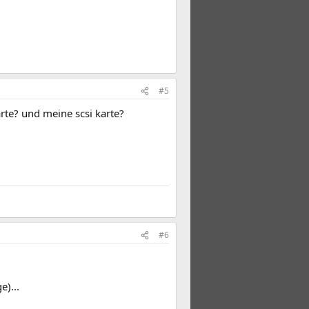
#5
te? und meine scsi karte?
#6
)...