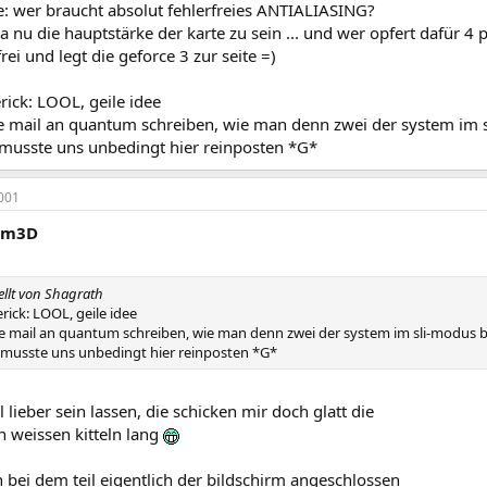
e: wer braucht absolut fehlerfreies ANTIALIASING?
ja nu die hauptstärke der karte zu sein ... und wer opfert dafür 4 p
ei und legt die geforce 3 zur seite =)
ick: LOOL, geile idee
 mail an quantum schreiben, wie man denn zwei der system im 
 musste uns unbedingt hier reinposten *G*
001
um3D
tellt von Shagrath
ick: LOOL, geile idee
 mail an quantum schreiben, wie man denn zwei der system im sli-modus 
 musste uns unbedingt hier reinposten *G*
 lieber sein lassen, die schicken mir doch glatt die
n weissen kitteln lang
 bei dem teil eigentlich der bildschirm angeschlossen