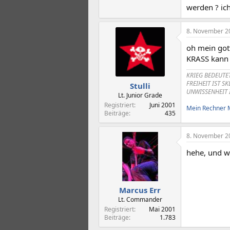
werden ? ic
8. November 2
oh mein gott
KRASS kann 
KRIEG BEDEUTE
FREIHEIT IST S
Stulli
UNWISSENHEIT 
Lt. Junior Grade
Registriert
Juni 2001
Mein Rechner
Beiträge
435
8. November 2
hehe, und we
Marcus Err
Lt. Commander
Registriert
Mai 2001
Beiträge
1.783