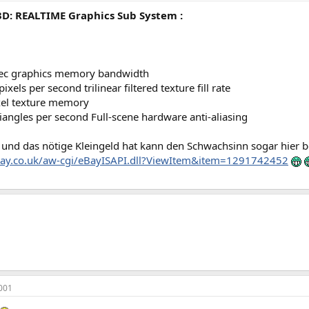
: REALTIME Graphics Sub System :
sec graphics memory bandwidth
xels per second trilinear filtered texture fill rate
xel texture memory
triangles per second Full-scene hardware anti-aliasing
und das nötige Kleingeld hat kann den Schwachsinn sogar hier be
ebay.co.uk/aw-cgi/eBayISAPI.dll?ViewItem&item=1291742452
001