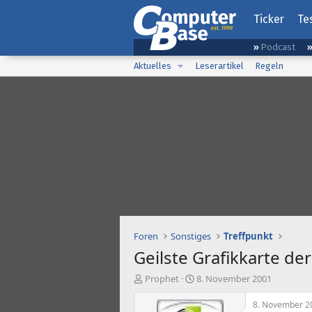
Ticker
Te
Podcast
Aktuelles
Leserartikel
Regeln
Foren
Sonstiges
Treffpunkt
Geilste Grafikkarte de
E
E
Prophet
8. November 2001
r
r
s
s
8. November 2