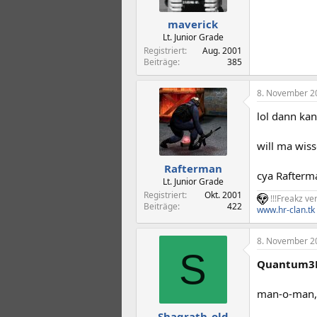
maverick
Lt. Junior Grade
Registriert
Aug. 2001
Beiträge
385
8. November 2
lol dann ka
will ma wiss
Rafterman
cya Rafterm
Lt. Junior Grade
Registriert
Okt. 2001
!!!Freakz ver
Beiträge
422
www.hr-clan.tk
8. November 2
S
Quantum3
man-o-man, 
Shagrath_old