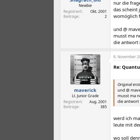
nur die frag
Newbie
das scheint 
Registriert
Okt. 2001
womöglich fr
Beiträge
2
und @ maver
musst ma ne
die antwort
8. November 2
Re: Quant
Original ers
maverick
und @ maver
musst ma ne
Lt. Junior Grade
die antwort
Registriert
Aug. 2001
Beiträge
385
werd ich mal
leute mit de
wo soll denn