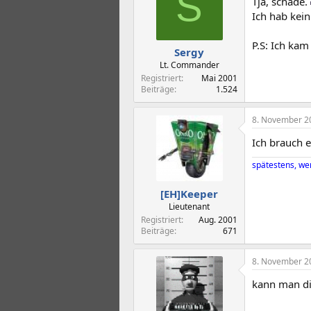
S
Tja, schade.
Ich hab kein
P.S: Ich kam
Sergy
Lt. Commander
Registriert
Mai 2001
Beiträge
1.524
8. November 2
Ich brauch 
spätestens, we
[EH]Keeper
Lieutenant
Registriert
Aug. 2001
Beiträge
671
8. November 2
kann man di