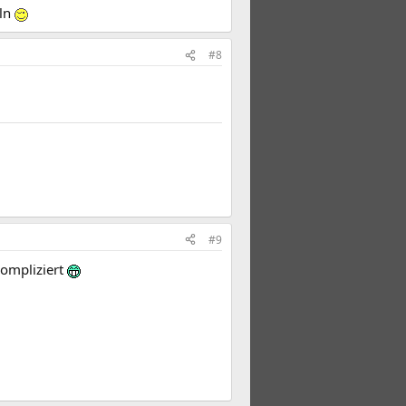
eln
#8
#9
kompliziert