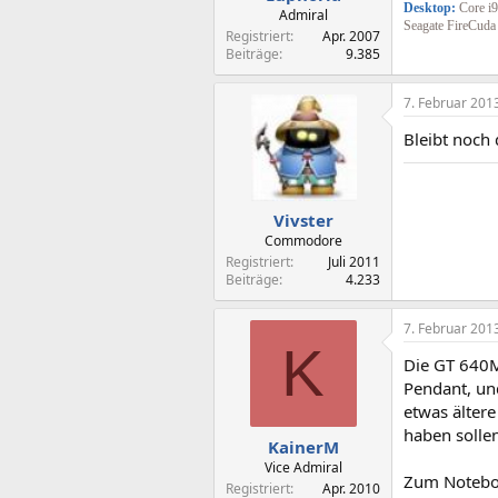
Desktop:
Core i
Admiral
Seagate FireCud
Registriert
Apr. 2007
Beiträge
9.385
7. Februar 201
Bleibt noch 
Vivster
Commodore
Registriert
Juli 2011
Beiträge
4.233
7. Februar 201
K
Die GT 640M
Pendant, und
etwas ältere
haben sollen
KainerM
Vice Admiral
Zum Notebook
Registriert
Apr. 2010