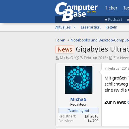
Ticker
Te
Podcast
Aktuelles
Leserartikel
Regeln
Foren
Notebooks und Desktop-Comput
Gigabytes Ultra
News
E
E
MichaG
7. Februar 2013
Zur News
r
r
s
s
7. Februar 201
t
t
Mit großen 
e
e
l
l
schlichtweg 
l
l
eine Nvidia
e
t
MichaG
r
a
Zur News:
m
Redakteur
Teammitglied
Registriert
Juli 2010
Beiträge
14.790