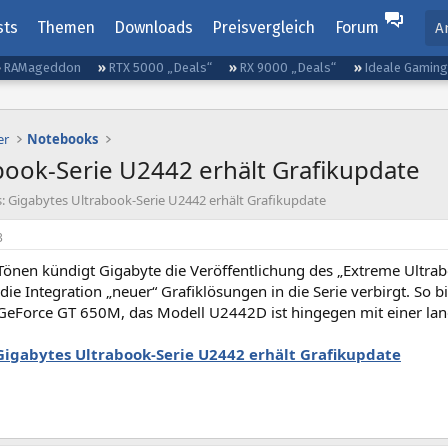
sts
Themen
Downloads
Preisvergleich
Forum
A
RAMageddon
RTX 5000 „Deals“
RX 9000 „Deals“
Ideale Gamin
er
Notebooks
book-Serie U2442 erhält Grafikupdate
: Gigabytes Ultrabook-Serie U2442 erhält Grafikupdate
3
Tönen kündigt Gigabyte die Veröffentlichung des „Extreme Ultra
die Integration „neuer“ Grafiklösungen in die Serie verbirgt. So 
 GeForce GT 650M, das Modell U2442D ist hingegen mit einer la
Gigabytes Ultrabook-Serie U2442 erhält Grafikupdate