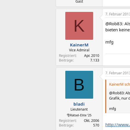
Gast
7. Februar 201
K
@Rob83: Als
bieten keine
mfg
KainerM
Vice Admiral
Registriert
Apr. 2010
Beiträge
7.133
7. Februar 201
B
KainerM sch
@Rob83: Als
Grafik, nur 
bladi
mfg
Lieutenant
🎅Rätsel-Elite ’25
Registriert
Okt. 2006
http://www
Beiträge
570