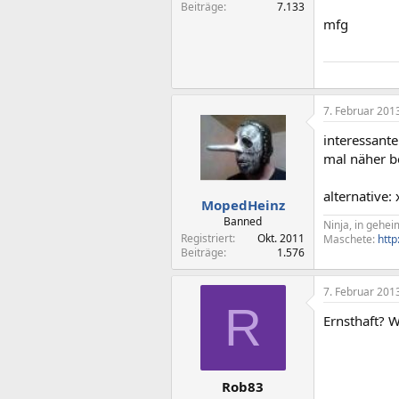
Beiträge
7.133
mfg
7. Februar 201
interessante
mal näher 
alternative
MopedHeinz
Banned
Ninja, in gehe
Registriert
Okt. 2011
Maschete:
htt
Beiträge
1.576
7. Februar 201
R
Ernsthaft? W
Rob83