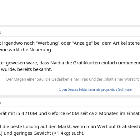
3
t irgendwo noch "Werbung" oder "Anzeige" bei dem Artikel steh
 keine wirkliche Neuerung.
el gewesen wäre, dass Nvidia die Grafikkarten einfach umbenennt:
 wurde, bereits bekannt.
Der Magen einer Sau, die Gedanken einer Frau und der Inhalt einer Worscht 
Open Source fehlerfreier als proprietäre Software
3
rät mit i5 3210M und Geforce 640M seit ca 2 Monaten im Einsatz
 die beste Lösung auf den Markt, wenn man Wert auf Grafikleistu
d.) und geringes Gewicht (<1,4kg) sucht.