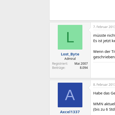
7. Februar 201
L
müsste nich
Es ist jetzt
Wenn der Tit
Lost_Byte
geschrieben
Admiral
Registriert
Mai 2007
Beiträge
8.094
8. Februar 201
A
Habe das Ge
MMN aktuell
(bis zu 6 St
Axcel1337