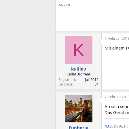
7. Februar 201
K
Mit einem F
kulli89
Cadet 3rd Year
Registriert
Juli 2012
Beiträge
54
7. Februar 201
An sich sehr
Das Gerät m
NAS:
DS1621+, 
Euphoria