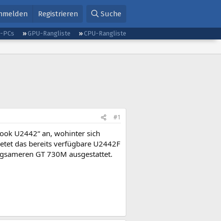
nmelden
Registrieren
Suche
g-PCs
GPU-Rangliste
CPU-Rangliste
#1
book U2442“ an, wohinter sich
bietet das bereits verfügbare U2442F
ngsameren GT 730M ausgestattet.