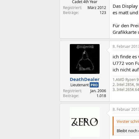
Cadet 4th Year
Das Display 
Registriert
März 2012
es matt und 
Beiträge
123
Für den Prei
Grafikkarte
8. Februar 201
ich finde es
U772 von Fu
ich nicht au
DeathDealer
1.AMD Ryzen 9
2. Intel 285K,
Lieutenant
PRO
3. Intel 265K 
Registriert
Jan. 2006
Beiträge
1.018
8. Februar 201
Vivster schr
Bleibt noch