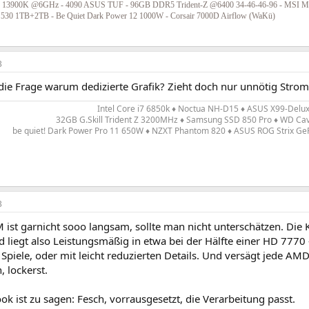
9 13900K @6GHz - 4090 ASUS TUF - 96GB DDR5 Trident-Z @6400 34-46-46-96 - MSI M
a 530 1TB+2TB - Be Quiet Dark Power 12 1000W - Corsair 7000D Airflow (WaKü)
3
die Frage warum dedizierte Grafik? Zieht doch nur unnötig Strom
Intel Core i7 6850k ♦ Noctua NH-D15 ♦ ASUS X99-Delux
32GB G.Skill Trident Z 3200MHz ♦ Samsung SSD 850 Pro ♦ WD Ca
be quiet! Dark Power Pro 11 650W ♦ NZXT Phantom 820 ♦ ASUS ROG Strix Ge
3
 ist garnicht sooo langsam, sollte man nicht unterschätzen. Die 
 liegt also Leistungsmäßig in etwa bei der Hälfte einer HD 7770 
 Spiele, oder mit leicht reduzierten Details. Und versägt jede AMD
, lockerst.
 ist zu sagen: Fesch, vorrausgesetzt, die Verarbeitung passt.