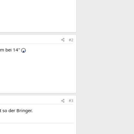
#2
em bei 14"
#3
t so der Bringer.