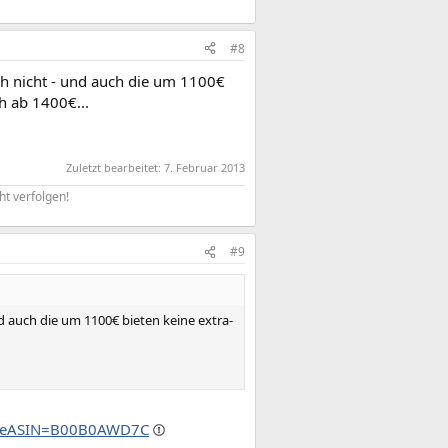
#8
h nicht - und auch die um 1100€
ch ab 1400€...
Zuletzt bearbeitet:
7. Februar 2013
ht verfolgen!​
#9
d auch die um 1100€ bieten keine extra-
tiveASIN=B00B0AWD7C