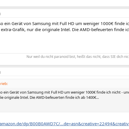
3
o ein Gerät von Samsung mit Full HD um weniger 1000€ finde ic
 extra-Grafik, nur die originale Intel. Die AMD-befeuerten finde i
Nur weil du nicht paranoid bist, heißt das nicht, dass SIE dich nic
3
rieb:
o ein Gerät von Samsung mit Full HD um weniger 1000€ finde ich nicht - un
die originale Intel. Die AMD-befeuerten finde ich ab 1400€...
.amazon.de/dp/B00B0AWD7C/...de=asn&creative=22494&crea