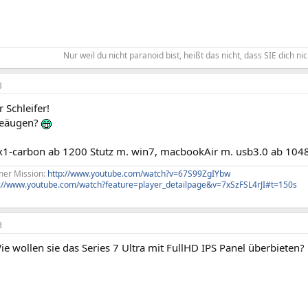
Nur weil du nicht paranoid bist, heißt das nicht, dass SIE dich nic
3
r Schleifer!
beäugen?
: x1-carbon ab 1200 Stutz m. win7, macbookAir m. usb3.0 ab 1048
imer Mission:
http://www.youtube.com/watch?v=67S99ZgIYbw
p://www.youtube.com/watch?feature=player_detailpage&v=7xSzFSL4rJI#t=150s
3
ie wollen sie das Series 7 Ultra mit FullHD IPS Panel überbieten