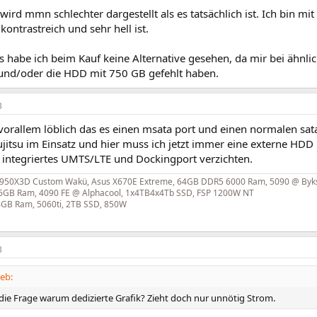
wird mmn schlechter dargestellt als es tatsächlich ist. Ich bin mi
kontrastreich und sehr hell ist.
s habe ich beim Kauf keine Alternative gesehen, da mir bei ähnli
 und/oder die HDD mit 750 GB gefehlt haben.
3
 vorallem löblich das es einen msata port und einen normalen sata
jitsu im Einsatz und hier muss ich jetzt immer eine externe HDD
f integriertes UMTS/LTE und Dockingport verzichten.
950X3D Custom Wakü, Asus X670E Extreme, 64GB DDR5 6000 Ram, 5090 @ Byk
 96GB Ram, 4090 FE @ Alphacool, 1x4TB4x4Tb SSD, FSP 1200W NT
64GB Ram, 5060ti, 2TB SSD, 850W
3
ieb:
 die Frage warum dedizierte Grafik? Zieht doch nur unnötig Strom.