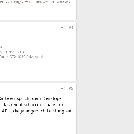
PG Z790 Edge - 2x LG UltraGear 27GN88A-B -
#4
.
e II
viar Green 2TB
Force GTX 1080 Advanced​
#5
Karte entspricht dem Desktop-
- das reicht schon durchaus für
-APU, die ja angeblich Leistung satt