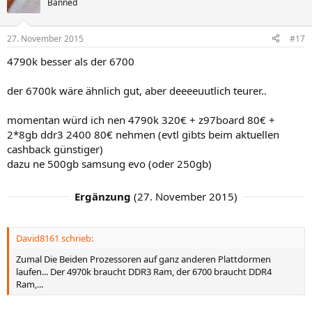
Banned
27. November 2015
#17
4790k besser als der 6700
der 6700k wäre ähnlich gut, aber deeeeuutlich teurer..
momentan würd ich nen 4790k 320€ + z97board 80€ +
2*8gb ddr3 2400 80€ nehmen (evtl gibts beim aktuellen
cashback günstiger)
dazu ne 500gb samsung evo (oder 250gb)
Ergänzung
(
27. November 2015
)
David8161 schrieb:
Zumal Die Beiden Prozessoren auf ganz anderen Plattdormen
laufen... Der 4970k braucht DDR3 Ram, der 6700 braucht DDR4
Ram,...