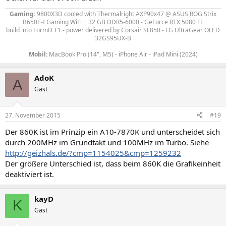
Gaming:
9800X3D
cooled with Thermalright AXP90x47
@ ASUS ROG Strix
B650E-I Gaming WiFi + 32 GB DDR5-6000 - GeForce RTX 5080 FE
build into FormD T1 - power delivered by
Corsair SF850 - LG UltraGear OLED
32GS95UX-B
Mobil:
MacBook Pro (14", M5) - iPhone Air - iPad Mini (2024)
AdoK
A
Gast
27. November 2015
#19
Der 860K ist im Prinzip ein A10-7870K und unterscheidet sich
durch 200MHz im Grundtakt und 100MHz im Turbo. Siehe
http://geizhals.de/?cmp=1154025&cmp=1259232
Der größere Unterschied ist, dass beim 860K die Grafikeinheit
deaktiviert ist.
kayD
K
Gast