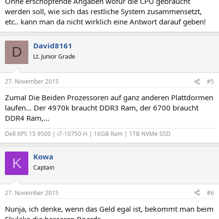
Ohne erschöpfende Angaben wofür die CPU gebraucht
werden soll, wie sich das restliche System zusammensetzt,
etc.. kann man da nicht wirklich eine Antwort darauf geben!
David8161
D
Lt. Junior Grade
27. November 2015
#5
Zumal Die Beiden Prozessoren auf ganz anderen Plattdormen
laufen... Der 4970k braucht DDR3 Ram, der 6700 braucht
DDR4 Ram,...
Dell XPS 15 9500 | i7-10750-H | 16GB Ram | 1TB NVMe SSD
Kowa
K
Captain
27. November 2015
#6
Nunja, ich denke, wenn das Geld egal ist, bekommt man beim
Skylake die besseren Boards.