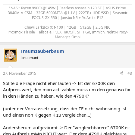
"NAS": Ryzen 9900X@145W | Peerless Assassin 120 SE | ASUS Prime
B840M-A-CSM | 32GB 6000MT/s @1.1V | 222TB+ HDD/SSD | Seasonic
FOCUS GX-550 | Jonsbo N5 + 9x Arctic P12
Chuwi LarkBox X: N100 | 12GB | 512GB | 2.5G NIC
Proxmox: PiHole+Tailscale, PLEX, Tautulli, SFTPGo, Immich, Nginx-Proxy-
Manager, Ombi
Traumzauberbaum
Lieutenant
27. November 2015
#3
Sollte die Frage nicht eher lauten -> Ist der 6700K den
Aufpreis wert, den man akt. zahlen muss um den genauso fix
in den Händen zu haben, wie den 4790K?
(unter der Vorraussetzung, dass der TE nicht wahnsinnig ist
und einen non K gegen K zu vergleichen...)
Andersherum aufgezäumt -> Der "vergleichbarere" 6700K ist
den Aufpreis mMn NICHT wert. Der dem 4790K gleichteure