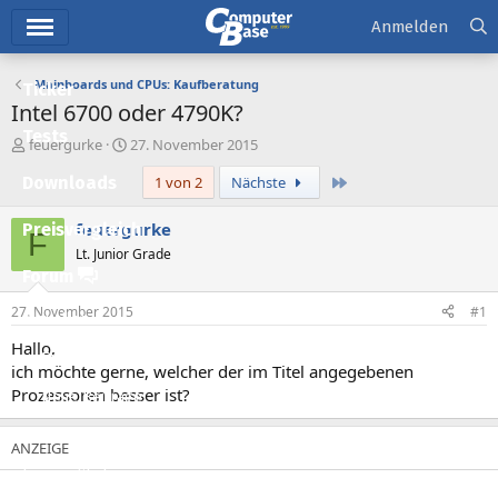
Hauptmenü
Anmelden
Mainboards und CPUs: Kaufberatung
Ticker
Intel 6700 oder 4790K?
Tests
E
E
feuergurke
27. November 2015
r
r
Letzte
Downloads
1 von 2
Nächste
s
s
t
t
e
e
feuergurke
Preisvergleich
F
l
l
Lt. Junior Grade
l
l
Forum
e
t
r
a
27. November 2015
#1
Aktuelles
m
Hallo,
Empfohlene Inhalte
ich möchte gerne, welcher der im Titel angegebenen
Prozessoren besser ist?
Neue Beiträge
Neueste Aktivitäten
Leserartikel