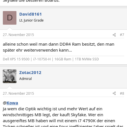
David8161
D
Lt. Junior Grade
27. November 2015
#7
alleine schon weil man dann DDR4 Ram besitzt, den man
später ehr weiterverwenden kann...
Dell XPS 15 9500 | i7-10750-H | 16GB Ram | 1TB NVMe SSD
Zotac2012
Admiral
27. November 2015
#8
@
Kowa
Ja wem die Optik wichtig ist und mehr Wert auf ein
windschnittiges MB legt, der kauft Skyfake. Wer ein
ausgereiftes MB haben will mit einem i7 4790K der einen
Ticken schneller ist und eine Spur ineffizienter [aber spielt das