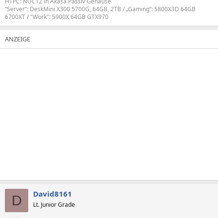
HTPC: NUC12 in Akasa Passiv Gehäuse
“Server“: DeskMini X300 5700G, 64GB, 2TB / „Gaming“: 5800X3D 64GB
6700XT / "Work": 5900X 64GB GTX970
David8161
D
Lt. Junior Grade