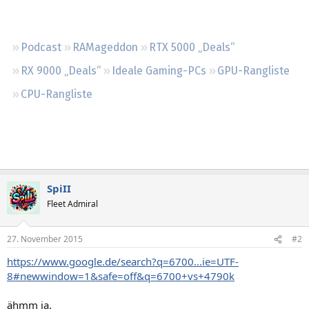
Regeln
Podcast
RAMageddon
RTX 5000 „Deals“
RX 9000 „Deals“
Ideale Gaming-PCs
GPU-Rangliste
CPU-Rangliste
SpiII
Fleet Admiral
27. November 2015
#2
https://www.google.de/search?q=6700...ie=UTF-
8#newwindow=1&safe=off&q=6700+vs+4790k
ähmm ja.