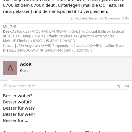
6700 ist dem 6700K deutl. unterlegen (mal die OC Features
raus gelassen) und dementspr. nicht zu vergleichen.
Zuletzt bearbeitet:
27. November 2015
Mfg TzB
Desk:
ASRock Z87M OC-FM
|
i7-4790K@4.7GHz
|
4x Crucial Ballistix Tactical
8GB
|
GTX1080@2.1GHz
|
Bitfenix Pandora ATX
@custom watercooled
Mob:
HP Elitebook 820G1
|
i5-4210U
|
2x 8GB
Crucial
|
LTE+Fingerprint+FHD(
!originally not available!
)+HP UltraSlim Dock
Disp:
LG 3498UC-W 21/9
|
3440x1440pxl@75Hz@10Bit
AdoK
A
Gast
27. November 2015
#4
Besser wobei?
Besser wofür?
Besser für was?
Besser für wen?
Besser für ...