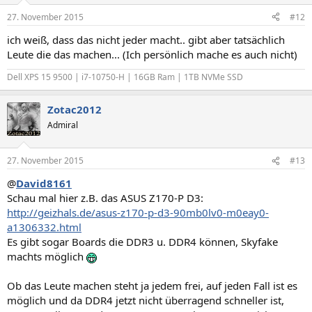
27. November 2015
#12
ich weiß, dass das nicht jeder macht.. gibt aber tatsächlich
Leute die das machen... (Ich persönlich mache es auch nicht)
Dell XPS 15 9500 | i7-10750-H | 16GB Ram | 1TB NVMe SSD
Zotac2012
Admiral
27. November 2015
#13
@
David8161
Schau mal hier z.B. das ASUS Z170-P D3:
http://geizhals.de/asus-z170-p-d3-90mb0lv0-m0eay0-
a1306332.html
Es gibt sogar Boards die DDR3 u. DDR4 können, Skyfake
machts möglich
Ob das Leute machen steht ja jedem frei, auf jeden Fall ist es
möglich und da DDR4 jetzt nicht überragend schneller ist,