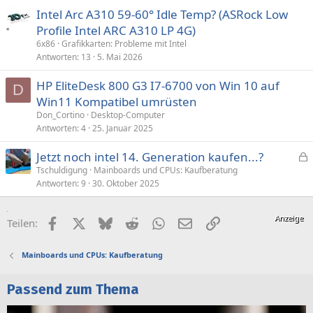
Intel Arc A310 59-60° Idle Temp? (ASRock Low
Profile Intel ARC A310 LP 4G)
6x86
Grafikkarten: Probleme mit Intel
Antworten
13
5. Mai 2026
HP EliteDesk 800 G3 I7-6700 von Win 10 auf
D
Win11 Kompatibel umrüsten
Don_Cortino
Desktop-Computer
Antworten
4
25. Januar 2025
Jetzt noch intel 14. Generation kaufen...?
e
Tschuldigung
Mainboards und CPUs: Kaufberatung
Antworten
9
30. Oktober 2025
s
p
e
Facebook
X (Twitter)
Bluesky
Reddit
WhatsApp
E-Mail
Link
Teilen:
r
r
Mainboards und CPUs: Kaufberatung
t
Passend zum Thema