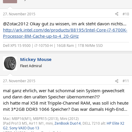
27. November 2015
#10
@Zotac2012 Okay gut zu wissen, im ark steht davon nichts...
http://ark.intel.com/de/products/88195/Intel-Core-i7-6700K-
Processor-8M-Cache-up-to-4_20-GHz
Dell XPS 15 9500 | i7-10750-H | 16GB Ram | 1TB NVMe SSD
Mickey Mouse
Fleet Admiral
27. November 2015
#11
mal ganz ehrlich, wer hat schonmal sein System gewechselt
und dann den uralten Speicher übernommen?!?
ich hatte mal X58 mit Tripple-Channel RAM, was soll ich heute
mit 3*2GB DDR3 1066 Speicher? Das war damals High-End...
Mac: MBP16(M1), MBPR15 (2013), Mini (2012)
IPad Pro13 M5, Air11 M1, mini,
ZenBook Duo14
, DELL 7210 alt:
HP Elite X2
G2
,
Sony VAIO Duo 13