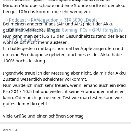
Regeln
Minuten Youtube schaute und eine Stunde surfte ist der akku
bei gut 10% das kommt mir sehr wenig vor.
Podcast
RAMageddon
RTX 5000 „Deals“
Bei meinen anderen iPads (Air und Air2) hielt der Akku
gefühlt ein vielfaches länger.
RX 9000 „Deals“
Ideale Gaming-PCs
GPU-Rangliste
Nun kann man seit iOS 13 den Gesundheitszustand des iPads
CPU-Rangliste
wohl selbst nicht mehr auslesen.
Ich hatte gestern mittag schonmal bei Apple angerufen und
um eine Ferndiagnose gebeten, dort hies es der Akku habe
100% höchstleistung.
Irgendwie traue ich der Messung aber nicht, da mir der Akku
Zustand wesentlich schelchter vorkommt.
Nun würde ich mich sehr freuen, wenn jemand auch ein iPad
Pro 2017 10.5 hat und vielleicht seine Erfahrungen mitteilen
kann. Oder auch gerne einen Test wie man testen kann wie
gut es dem Akku geht.
Viele Grüße und einen schönen Sonntag