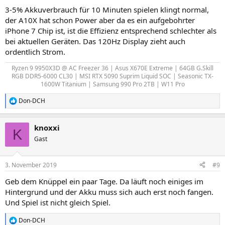
3-5% Akkuverbrauch für 10 Minuten spielen klingt normal,
der A10X hat schon Power aber da es ein aufgebohrter
iPhone 7 Chip ist, ist die Effizienz entsprechend schlechter als
bei aktuellen Geräten. Das 120Hz Display zieht auch
ordentlich Strom.
Ryzen 9 9950X3D @ AC Freezer 36 | Asus X670E Extreme | 64GB G.Skill
RGB DDR5-6000 CL30 | MSI RTX 5090 Suprim Liquid SOC | Seasonic TX-
1600W Titanium | Samsung 990 Pro 2TB | W11 Pro​
Don-DCH
R
e
a
knoxxi
k
K
t
Gast
i
o
n
3. November 2019
#9
e
n
Geb dem Knüppel ein paar Tage. Da läuft noch einiges im
:
Hintergrund und der Akku muss sich auch erst noch fangen.
Und Spiel ist nicht gleich Spiel.
Don-DCH
R