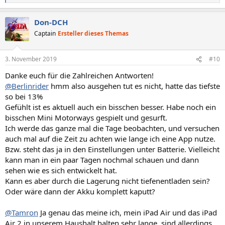
e
a
Don-DCH
k
t
Captain
Ersteller dieses Themas
i
o
n
3. November 2019
#10
e
n
Danke euch für die Zahlreichen Antworten!
:
@Berlinrider
hmm also ausgehen tut es nicht, hatte das tiefste
so bei 13%
Gefühlt ist es aktuell auch ein bisschen besser. Habe noch ein
bisschen Mini Motorways gespielt und gesurft.
Ich werde das ganze mal die Tage beobachten, und versuchen
auch mal auf die Zeit zu achten wie lange ich eine App nutze.
Bzw. steht das ja in den Einstellungen unter Batterie. Vielleicht
kann man in ein paar Tagen nochmal schauen und dann
sehen wie es sich entwickelt hat.
Kann es aber durch die Lagerung nicht tiefenentladen sein?
Oder wäre dann der Akku komplett kaputt?
@Tamron
Ja genau das meine ich, mein iPad Air und das iPad
Air 2 in unserem Haushalt halten sehr lange, sind allerdings