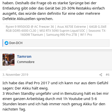
haben. Deshalb die Frage ob es starke Sprünge bei der
Entladung gibt oder das Gerät bei 20-30% Restakku einfach
ausgeht, das würde dann definitiv für eine oder mehrere
Defekte Akkuzellen sprechen.
Ryzen 9 9950X3D @ AC Freezer 36 | Asus X670E Extreme | 64GB G.Skill
RGB DDR5-6000 CL30 | MSI RTX 5090 Suprim Liquid SOC | Seasonic TX-
1600W Titanium | Samsung 990 Pro 2TB | W11 Pro​
Don-DCH
R
e
a
Tamron
k
t
Commodore
i
o
n
3. November 2019
#6
e
n
Ich habe das iPad Pro 2017 und ich kann nur aus dem Gefühl
:
sagen: Der Akku hält ewig.
3 Wochen Standby ungefähr und in Benutzung hält es bei mir
einen ganzen Arbeitstag durch mit 1h Youtube und 5-6
Stunden lesen und ich hab immer noch genug Akku für den
nächsten Tag.