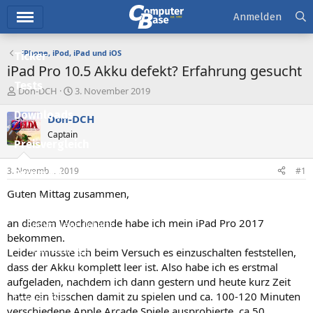
Hauptmenü
Anmelden
iPhone, iPod, iPad und iOS
Ticker
iPad Pro 10.5 Akku defekt? Erfahrung gesucht
Tests
E
E
Don-DCH
3. November 2019
r
r
Downloads
s
s
Don-DCH
t
t
Captain
e
e
Preisvergleich
l
l
l
l
3. November 2019
#1
Forum
e
t
r
a
Guten Mittag zusammen,
Aktuelles
m
an diesem Wochenende habe ich mein iPad Pro 2017
Empfohlene Inhalte
bekommen.
Neue Beiträge
Leider musste ich beim Versuch es einzuschalten feststellen,
dass der Akku komplett leer ist. Also habe ich es erstmal
Neueste Aktivitäten
aufgeladen, nachdem ich dann gestern und heute kurz Zeit
hatte ein bisschen damit zu spielen und ca. 100-120 Minuten
Leserartikel
verschiedene Apple Arcade Spiele ausprobierte, ca 50