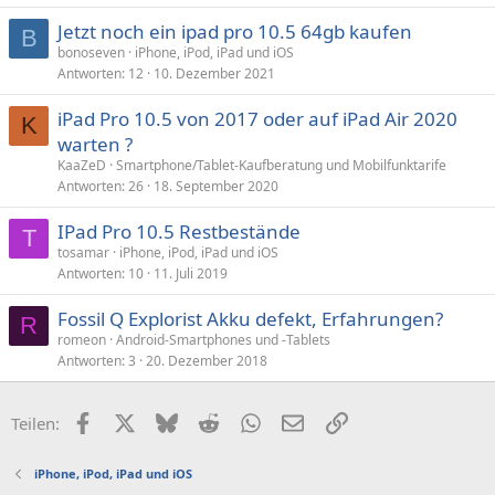
Jetzt noch ein ipad pro 10.5 64gb kaufen
B
bonoseven
iPhone, iPod, iPad und iOS
Antworten
12
10. Dezember 2021
iPad Pro 10.5 von 2017 oder auf iPad Air 2020
K
warten ?
KaaZeD
Smartphone/Tablet-Kaufberatung und Mobilfunktarife
Antworten
26
18. September 2020
IPad Pro 10.5 Restbestände
T
tosamar
iPhone, iPod, iPad und iOS
Antworten
10
11. Juli 2019
Fossil Q Explorist Akku defekt, Erfahrungen?
R
romeon
Android-Smartphones und -Tablets
Antworten
3
20. Dezember 2018
Facebook
X (Twitter)
Bluesky
Reddit
WhatsApp
E-Mail
Link
Teilen:
iPhone, iPod, iPad und iOS