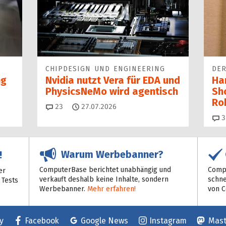
CHIPDESIGN UND ENGINEERING
DER
ng
Nvidia nutzt Vera für EDA und
Ha
PhysicsNeMo wird agentisch
Sh
Ro
Kommentare
23
27.07.2026
3
Warum Werbebanner?
!
ComputerBase berichtet unabhängig und
Compu
er
verkauft deshalb keine Inhalte, sondern
schne
 Tests
Werbebanner.
Mehr erfahren!
von 
y
Facebook
Google News
Instagram
Mas