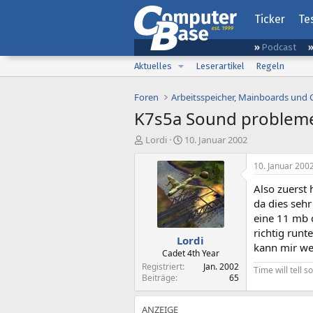
Ticker
Te
Podcast
Aktuelles
Leserartikel
Regeln
Foren
Arbeitsspeicher, Mainboards und
K7s5a Sound problem
E
E
Lordi
10. Januar 2002
r
r
s
s
10. Januar 200
t
t
Also zuerst 
e
e
l
l
da dies sehr
l
l
eine 11 mb d
e
t
richtig runt
Lordi
r
a
kann mir wer
m
Cadet 4th Year
Registriert
Jan. 2002
Time will tell so
Beiträge
65