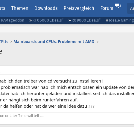
sts
Themen
Downloads
Preisvergleich
Forum
A
RAMageddon
RTX 5000 „Deals“
RX 9000 „Deals“
Ideale Gamin
 CPUs
Mainboards und CPUs: Probleme mit AMD
e
2
hab ich den treiber von cd versucht zu installieren !
 problematisch war hab ich mich entschlossen ein update von der 
atei hab ich herunter geladen und installiert seit ich das install
er er hängt sich beim runterfahren auf.
 da helfen oder hat da wer eine idee dazu ???
on or later Time will tell .....