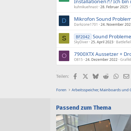
Installationen?!? Ich bin 
kuhnikuehnast
28. Februar 2025
Mikrofon Sound Proble
D
Darkzone1701
24. November 202
Sound Probleme
BF2042
S
SkyDiver
25. April 2023
Battlefie
7900XTX Aussetzer + Dr
O
O815
24. Dezember 2022
Grafik
Facebook
X (Twitter)
Bluesky
Reddit
What
Teilen:
Foren
Arbeitsspeicher, Mainboards und
Passend zum Thema