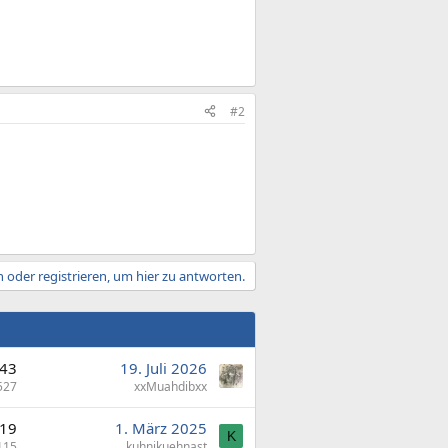
#2
 oder registrieren, um hier zu antworten.
43
19. Juli 2026
527
xxMuahdibxx
19
1. März 2025
K
115
kuhnikuehnast