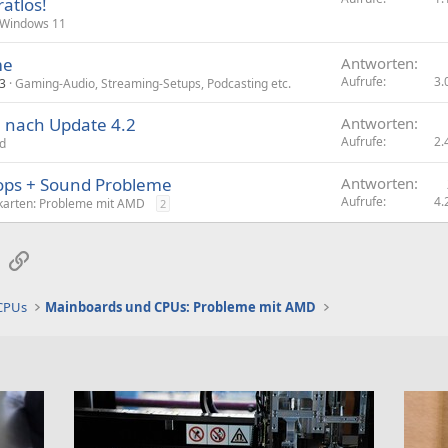
ratlos!
Windows 11
me
Antworten
Aufrufe
3.
3
Gaming-Audio, Streaming-Setups, Podcasting etc.
 nach Update 4.2
Antworten
Aufrufe
2.
ld
ops + Sound Probleme
Antworten
Aufrufe
4.
karten: Probleme mit AMD
2
sApp
E-Mail
Link
 CPUs
Mainboards und CPUs: Probleme mit AMD