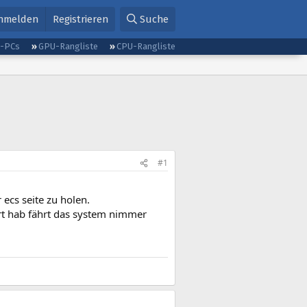
nmelden
Registrieren
Suche
g-PCs
GPU-Rangliste
CPU-Rangliste
#1
ecs seite zu holen.
iert hab fährt das system nimmer