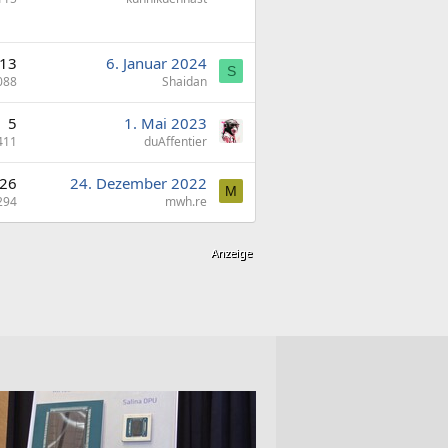
13
6. Januar 2024
S
088
Shaidan
5
1. Mai 2023
411
duAffentier
26
24. Dezember 2022
M
294
mwh.re