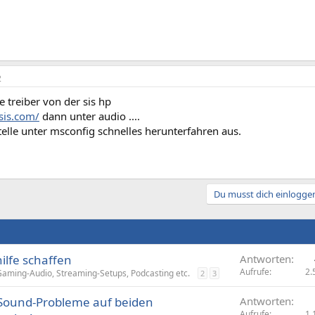
2
e treiber von der sis hp
sis.com/
dann unter audio ....
elle unter msconfig schnelles herunterfahren aus.
Du musst dich einloggen
ilfe schaffen
Antworten
Aufrufe
2.
aming-Audio, Streaming-Setups, Podcasting etc.
2
3
Sound-Probleme auf beiden
Antworten
Aufrufe
1.