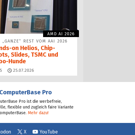
AMD AI 2026
 „GANZE“ REST VOM AAI 2026
nds-on Helios, Chip-
ots, Slides, TSMC und
bo-Hunde
Kommentare
5
25.07.2026
ComputerBase Pro
terBase Pro ist die werbefreie,
lle, flexible und zugleich faire Variante
ComputerBase.
Mehr dazu!
todon
X
YouTube