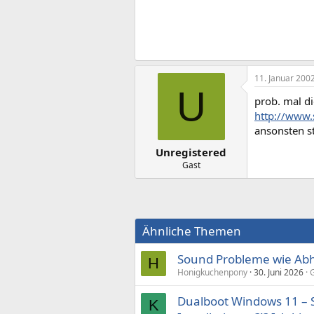
11. Januar 200
U
prob. mal di
http://www.
ansonsten st
Unregistered
Gast
Ähnliche Themen
Sound Probleme wie Abh
H
Honigkuchenpony
30. Juni 2026
G
Dualboot Windows 11 – 
K