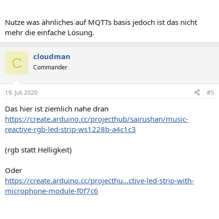
Nutze was ähnliches auf MQTTs basis jedoch ist das nicht
mehr die einfache Lösung.
cloudman
C
Commander
19. Juli 2020
#5
Das hier ist ziemlich nahe dran
https://create.arduino.cc/projecthub/sairushan/music-
reactive-rgb-led-strip-ws1228b-a4c1c3
(rgb statt Helligkeit)
Oder
https://create.arduino.cc/projecthu...ctive-led-strip-with-
microphone-module-f0f7c6