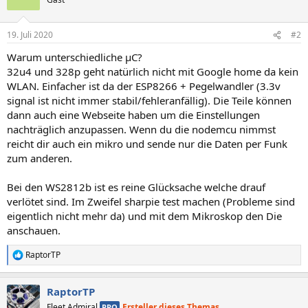
19. Juli 2020
#2
Warum unterschiedliche µC?
32u4 und 328p geht natürlich nicht mit Google home da kein
WLAN. Einfacher ist da der ESP8266 + Pegelwandler (3.3v
signal ist nicht immer stabil/fehleranfällig). Die Teile können
dann auch eine Webseite haben um die Einstellungen
nachträglich anzupassen. Wenn du die nodemcu nimmst
reicht dir auch ein mikro und sende nur die Daten per Funk
zum anderen.
Bei den WS2812b ist es reine Glücksache welche drauf
verlötet sind. Im Zweifel sharpie test machen (Probleme sind
eigentlich nicht mehr da) und mit dem Mikroskop den Die
anschauen.
RaptorTP
R
e
a
RaptorTP
k
t
Fleet Admiral
Ersteller dieses Themas
PRO