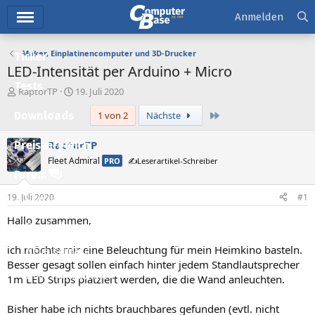
Hauptmenü
Anmelden
Maker, Einplatinencomputer und 3D-Drucker
Ticker
LED-Intensität per Arduino + Micro
Tests
E
E
RaptorTP
19. Juli 2020
r
r
Letzte
Downloads
1 von 2
Nächste
s
s
t
t
e
e
RaptorTP
Preisvergleich
l
l
Fleet Admiral
PRO
✍️Leserartikel-Schreiber
l
l
Forum
e
t
r
a
19. Juli 2020
#1
Aktuelles
m
Hallo zusammen,
Empfohlene Inhalte
ich möchte mir eine Beleuchtung für mein Heimkino basteln.
Neue Beiträge
Besser gesagt sollen einfach hinter jedem Standlautsprecher
Neueste Aktivitäten
1m LED Strips platziert werden, die die Wand anleuchten.
Leserartikel
Bisher habe ich nichts brauchbares gefunden (evtl. nicht