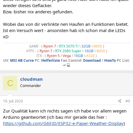
wieder dieses Geflacker.
Bzw. bisher nix anderes gefunden.
Wobei das von dir verlinkte nen Haufen an Funktionen bietet.
Ist ein Versuch wert - ansonsten hab ich schon mal die LEDs
xD
GAME
- (
Ryzen 7
/
RTX 5070 Ti
\
32GB
\
B650
)
HTPC -
(
Ryzen 7
/
RTX 2080 Super
\
16GB
\
B450
)
ITX - (
Ryzen 5
/
Vega
/
16GB
\
A520
)
UV:
MSI AB Curve
PC:
Helferliste
Fan Control:
Download
/
HowTo
PC List:
->
💻
cloudman
C
Commander
19. Juli 2020
#9
Zur Qualität kann ich nichts sagen ich habe vor allem wegen
Arduino geantwortet (ich bau mir gerade das hier :
https://github.com/G6EJD/ESP32-e-Paper-Weather-Display
)