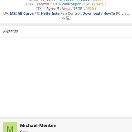
HTPC -
(
Ryzen 7
/
RTX 2080 Super
\
16GB
\
B450
)
ITX - (
Ryzen 5
/
Vega
/
16GB
\
A520
)
UV:
MSI AB Curve
PC:
Helferliste
Fan Control:
Download
/
HowTo
PC List:
->
💻
Michael-Menten
M
Gast