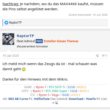
Nachtrag:
Je nachdem, wo du das MAX4466 kaufst, müssen
die Pins selbst angelötet werden.
Zuletzt bearbeitet:
19. Juli 2020
RaptorTP
R
e
a
RaptorTP
k
t
Fleet Admiral
Ersteller dieses Themas
PRO
i
✍️Leserartikel-Schreiber
o
n
e
19. Juli 2020
#11
n
ich meld mich wenn das Zeugs da ist - mal schauen was
:
damit geht
Danke für den Hinweis mit dem Mikro.
GAME
- (
Ryzen 7
/
RTX 5070 Ti
\
32GB
\
B650
)
HTPC -
(
Ryzen 7
/
RTX 2080 Super
\
16GB
\
B450
)
ITX - (
Ryzen 5
/
Vega
/
16GB
\
A520
)
UV:
MSI AB Curve
PC:
Helferliste
Fan Control:
Download
/
HowTo
PC List:
->
💻