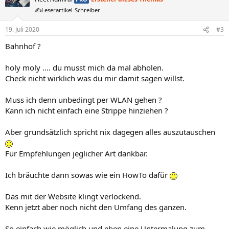
i
✍️Leserartikel-Schreiber
o
n
e
19. Juli 2020
#3
n
Bahnhof ?
:
holy moly .... du musst mich da mal abholen.
Check nicht wirklich was du mir damit sagen willst.
Muss ich denn unbedingt per WLAN gehen ?
Kann ich nicht einfach eine Strippe hinziehen ?
Aber grundsätzlich spricht nix dagegen alles auszutauschen
Für Empfehlungen jeglicher Art dankbar.
Ich bräuchte dann sowas wie ein HowTo dafür
Das mit der Website klingt verlockend.
Kenn jetzt aber noch nicht den Umfang des ganzen.
So einfach wie möglich und eben eine Untermalung zum