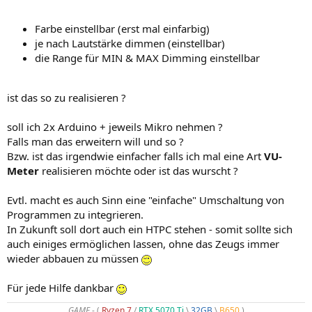
Farbe einstellbar (erst mal einfarbig)
je nach Lautstärke dimmen (einstellbar)
die Range für MIN & MAX Dimming einstellbar
ist das so zu realisieren ?
soll ich 2x Arduino + jeweils Mikro nehmen ?
Falls man das erweitern will und so ?
Bzw. ist das irgendwie einfacher falls ich mal eine Art
VU-
Meter
realisieren möchte oder ist das wurscht ?
Evtl. macht es auch Sinn eine "einfache" Umschaltung von
Programmen zu integrieren.
In Zukunft soll dort auch ein HTPC stehen - somit sollte sich
auch einiges ermöglichen lassen, ohne das Zeugs immer
wieder abbauen zu müssen
Für jede Hilfe dankbar
GAME
- (
Ryzen 7
/
RTX 5070 Ti
\
32GB
\
B650
)