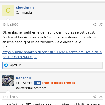
cloudman
C
Commander
19. Juli 2020
#7
Ok einfacher geht es leider nicht wenn du es selbst baust.
Such mal bei Amazon nach 'led musikgesteuert mikrofone'
anscheinend gibt es da ziemlich viele dieser Teile
Z.b.
https://smile.amazon.de/dp/B07TD261N4/ref=cm_sw_r_cp_a
pa_i_RRafFbPM4K0J2
RaptorTP
R
e
a
RaptorTP
k
t
Fleet Admiral
Ersteller dieses Themas
PRO
i
✍️Leserartikel-Schreiber
o
n
e
19. Juli 2020
#8
n
diese fertigen SETs sind ja ganz nett. Aber dort hätte ich quasi
: