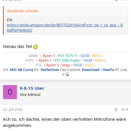
cloudman schrieb:
Z.b.
https://smile.amazon.de/dp/B07TD261N4/ref=cm_sw_r_cp_apa_i_R
RafFbPM4K0J2
Genau das Teil
GAME
- (
Ryzen 7
/
RTX 5070 Ti
\
32GB
\
B650
)
HTPC -
(
Ryzen 7
/
RTX 2080 Super
\
16GB
\
B450
)
ITX - (
Ryzen 5
/
Vega
/
16GB
\
A520
)
UV:
MSI AB Curve
PC:
Helferliste
Fan Control:
Download
/
HowTo
PC List:
->
💻
0-8-15 User
0
Vice Admiral
23. Juli 2020
#18
Ach so, ich dachte, eines der oben verlinkten Mikrofone wäre
angekommen.