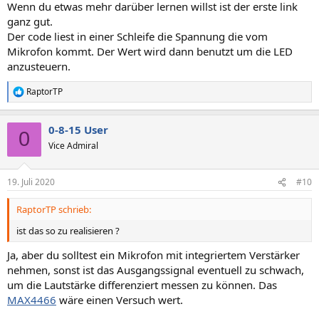
Wenn du etwas mehr darüber lernen willst ist der erste link
ganz gut.
Der code liest in einer Schleife die Spannung die vom
Mikrofon kommt. Der Wert wird dann benutzt um die LED
anzusteuern.
RaptorTP
R
e
a
0-8-15 User
k
0
t
Vice Admiral
i
o
n
19. Juli 2020
#10
e
n
RaptorTP schrieb:
:
ist das so zu realisieren ?
Ja, aber du solltest ein Mikrofon mit integriertem Verstärker
nehmen, sonst ist das Ausgangssignal eventuell zu schwach,
um die Lautstärke differenziert messen zu können. Das
MAX4466
wäre einen Versuch wert.