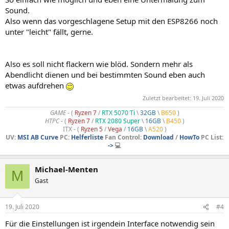
Sound.
Also wenn das vorgeschlagene Setup mit den ESP8266 noch
unter "leicht" fällt, gerne.
Also es soll nicht flackern wie blöd. Sondern mehr als
Abendlicht dienen und bei bestimmten Sound eben auch
etwas aufdrehen
Zuletzt bearbeitet:
19. Juli 2020
GAME
- (
Ryzen 7
/
RTX 5070 Ti
\
32GB
\
B650
)
HTPC -
(
Ryzen 7
/
RTX 2080 Super
\
16GB
\
B450
)
ITX - (
Ryzen 5
/
Vega
/
16GB
\
A520
)
UV:
MSI AB Curve
PC:
Helferliste
Fan Control:
Download
/
HowTo
PC List:
->
💻
Michael-Menten
M
Gast
19. Juli 2020
#4
Für die Einstellungen ist irgendein Interface notwendig sein