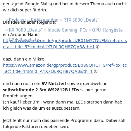
genügend Google Skills) und bei in diesem Thema auch nicht
Regeln
wirklich super fit drin.
Podcast
RAMageddon
RTX 5000 „Deals“
Die Idee ist aber folgende:
RX 9000 „Deals“
Ideale Gaming-PCs
GPU-Rangliste
ein Arduino Nano
CPU-Rangliste
https://www.amazon.de/gp/product/B01MS7DUEM/ref=ox_s
c_act_title_5?smid=A1X7QLRQH87QA3&th=1
dazu dann ein Mikro
https://www.amazon.de/gp/product/B089QHGFTS/ref=ox_sc
_act_title_4?smid=A1X7QLRQH87QA3&th=1
und eben noch ein
5V Netzteil
sowie irgendwelche
selbstklbende 2-3m WS2812B LEDs
<- hier gerne
Empfehlungen
Ich kauf lieber 3m - wenn dann mal LEDs sterben dann hab
ich gleich was da um es auszubessern.
Jetzt fehlt nur noch das passende Programm dazu. Dabei soll
folgende Faktoren gegeben sein: