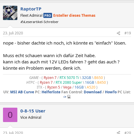
RaptorTP
Fleet Admiral
Ersteller dieses Themas
PRO
✍️Leserartikel-Schreiber
23. Juli 2020
#19
nope - bisher dachte ich noch, ich könnte es "einfach" lösen.
Muss echt schauen wann ich dafür Zeit habe.
kann ich das auch mit 12V LEDs fahren ? geht das auch ?
könnte ein Problem werden, denk ich.
GAME
- (
Ryzen 7
/
RTX 5070 Ti
\
32GB
\
B650
)
HTPC -
(
Ryzen 7
/
RTX 2080 Super
\
16GB
\
B450
)
ITX - (
Ryzen 5
/
Vega
/
16GB
\
A520
)
UV:
MSI AB Curve
PC:
Helferliste
Fan Control:
Download
/
HowTo
PC List:
->
💻
0-8-15 User
0
Vice Admiral
23. Juli 2020
#20