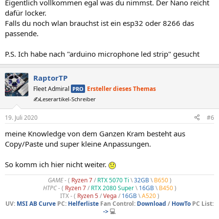
Eigentlich vollkommen egal was du nimmst. Der Nano reicht
dafür locker.
Falls du noch wlan brauchst ist ein esp32 oder 8266 das
passende.
P.S. Ich habe nach "arduino microphone led strip" gesucht
RaptorTP
Fleet Admiral
Ersteller dieses Themas
PRO
✍️Leserartikel-Schreiber
19. Juli 2020
#6
meine Knowledge von dem Ganzen Kram besteht aus
Copy/Paste und super kleine Anpassungen.
So komm ich hier nicht weiter.
GAME
- (
Ryzen 7
/
RTX 5070 Ti
\
32GB
\
B650
)
HTPC -
(
Ryzen 7
/
RTX 2080 Super
\
16GB
\
B450
)
ITX - (
Ryzen 5
/
Vega
/
16GB
\
A520
)
UV:
MSI AB Curve
PC:
Helferliste
Fan Control:
Download
/
HowTo
PC List:
->
💻