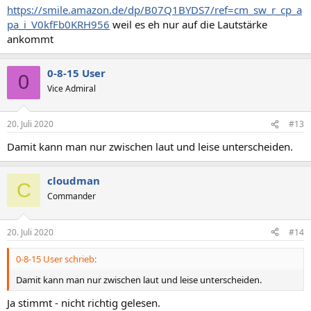
https://smile.amazon.de/dp/B07Q1BYDS7/ref=cm_sw_r_cp_a
pa_i_V0kfFb0KRH956
weil es eh nur auf die Lautstärke
ankommt
0-8-15 User
0
Vice Admiral
20. Juli 2020
#13
Damit kann man nur zwischen laut und leise unterscheiden.
cloudman
C
Commander
20. Juli 2020
#14
0-8-15 User schrieb:
Damit kann man nur zwischen laut und leise unterscheiden.
Ja stimmt - nicht richtig gelesen.