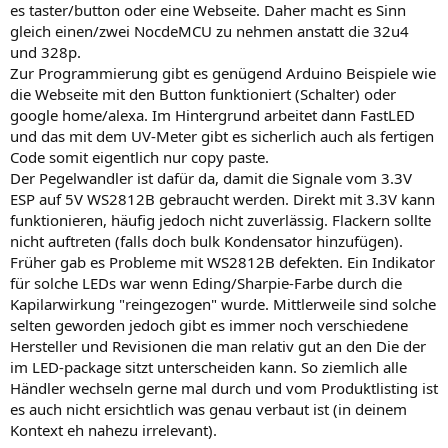
es taster/button oder eine Webseite. Daher macht es Sinn
gleich einen/zwei NocdeMCU zu nehmen anstatt die 32u4
und 328p.
Zur Programmierung gibt es genügend Arduino Beispiele wie
die Webseite mit den Button funktioniert (Schalter) oder
google home/alexa. Im Hintergrund arbeitet dann FastLED
und das mit dem UV-Meter gibt es sicherlich auch als fertigen
Code somit eigentlich nur copy paste.
Der Pegelwandler ist dafür da, damit die Signale vom 3.3V
ESP auf 5V WS2812B gebraucht werden. Direkt mit 3.3V kann
funktionieren, häufig jedoch nicht zuverlässig. Flackern sollte
nicht auftreten (falls doch bulk Kondensator hinzufügen).
Früher gab es Probleme mit WS2812B defekten. Ein Indikator
für solche LEDs war wenn Eding/Sharpie-Farbe durch die
Kapilarwirkung "reingezogen" wurde. Mittlerweile sind solche
selten geworden jedoch gibt es immer noch verschiedene
Hersteller und Revisionen die man relativ gut an den Die der
im LED-package sitzt unterscheiden kann. So ziemlich alle
Händler wechseln gerne mal durch und vom Produktlisting ist
es auch nicht ersichtlich was genau verbaut ist (in deinem
Kontext eh nahezu irrelevant).