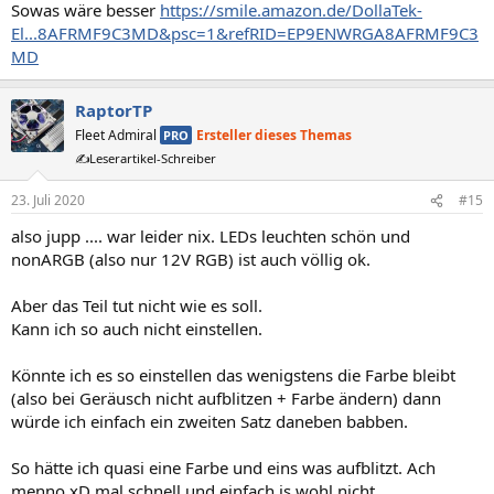
Sowas wäre besser
https://smile.amazon.de/DollaTek-
El...8AFRMF9C3MD&psc=1&refRID=EP9ENWRGA8AFRMF9C3
MD
RaptorTP
Fleet Admiral
Ersteller dieses Themas
PRO
✍️Leserartikel-Schreiber
23. Juli 2020
#15
also jupp .... war leider nix. LEDs leuchten schön und
nonARGB (also nur 12V RGB) ist auch völlig ok.
Aber das Teil tut nicht wie es soll.
Kann ich so auch nicht einstellen.
Könnte ich es so einstellen das wenigstens die Farbe bleibt
(also bei Geräusch nicht aufblitzen + Farbe ändern) dann
würde ich einfach ein zweiten Satz daneben babben.
So hätte ich quasi eine Farbe und eins was aufblitzt. Ach
menno xD mal schnell und einfach is wohl nicht.