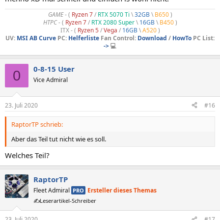
GAME
- (
Ryzen 7
/
RTX 5070 Ti
\
32GB
\
B650
)
HTPC -
(
Ryzen 7
/
RTX 2080 Super
\
16GB
\
B450
)
ITX - (
Ryzen 5
/
Vega
/
16GB
\
A520
)
UV:
MSI AB Curve
PC:
Helferliste
Fan Control:
Download
/
HowTo
PC List:
->
💻
0-8-15 User
0
Vice Admiral
23. Juli 2020
#16
RaptorTP schrieb:
Aber das Teil tut nicht wie es soll.
Welches Teil?
RaptorTP
Fleet Admiral
Ersteller dieses Themas
PRO
✍️Leserartikel-Schreiber
23. Juli 2020
#17