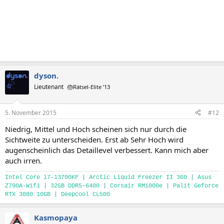
dyson.
Lieutenant
🎂Rätsel-Elite ’13
5. November 2015
#12
Niedrig, Mittel und Hoch scheinen sich nur durch die
Sichtweite zu unterscheiden. Erst ab Sehr Hoch wird
augenscheinlich das Detaillevel verbessert. Kann mich aber
auch irren.
Intel Core i7-13700KF
|
Arctic Liquid Freezer II 360
|
Asus
Z790A-Wifi
|
32GB DDR5-6400
|
Corsair RM1000e
|
Palit Geforce
RTX 3080 10GB
|
Deepcool CL500
Kasmopaya