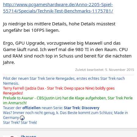
http://www.pcgameshardware.de/Anno-2205-Spiel-
55714/Specials/Technik-Test-Benchmarks-1175781/
Jo niedrige bis mittlere Details, hohe Details müsstest
ungefähr bei 10FPS liegen.
Ergo, GPU Upgrade, vorzugsweise big Maxwell und das
Game läuft rund. Ich werf mal die 980 TI in den Raum. CPU
und RAM sind noch top in Schuss und bereit für die nächsten
Jahre.
Zuletzt bearbeitet:
5. November 2015
Pilot der neuen Star Trek Serie Renegades, erstes echtes Star Trek nach
Nemesis.
Terry Farrell (Jadzia Dax - Star Trek: Deep space Nine) boldly goes
Renegades!
Prelude to Axanar - CBS(Justin Lin) hat die Klage aufgehoben, Star Trek Perle
im Anmarsch!
Teaser der
offiziellen
neuen Serie:
Star Trek: Discovery
Was? Immer noch nicht genug, k. Das Beste kommt zum Schluss; Made in
Germany
Star Trek? Star Trek!
jbauer