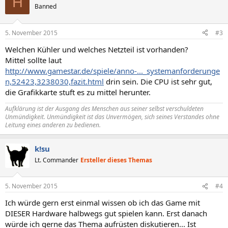
H
Banned
5. November 2015
#3
Welchen Kühler und welches Netzteil ist vorhanden?
Mittel sollte laut
http://www.gamestar.de/spiele/anno-..._systemanforderunge
n,52423,3238030,fazit.html
drin sein. Die CPU ist sehr gut,
die Grafikkarte stuft es zu mittel herunter.
Aufklärung ist der Ausgang des Menschen aus seiner selbst verschuldeten
Unmündigkeit. Unmündigkeit ist das Unvermögen, sich seines Verstandes ohne
Leitung eines anderen zu bedienen.
k!su
Lt. Commander
Ersteller dieses Themas
5. November 2015
#4
Ich würde gern erst einmal wissen ob ich das Game mit
DIESER Hardware halbwegs gut spielen kann. Erst danach
würde ich gerne das Thema aufrüsten diskutieren... Ist