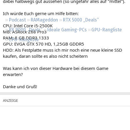
dabei halbwegs gut aussehen (so ungefähr alles auf "mittel").
Regeln
Ich würde Euch gerne um Hilfe bitten:
Podcast
RAMageddon
RTX 5000 „Deals“
CPU: Intel Core i5-2500K
RX 9000 „Deals“
Ideale Gaming-PCs
GPU-Rangliste
MB: ASRock Z68 Pro3
RAM: 8 GB DDR3 1333
CPU-Rangliste
GPU: EVGA GTX 570 HD, 1,25GB GDDR5
HDD: Als Festplatte muss ich mir noch eine neue kleine SSD
kaufen, daran sollte es also nicht scheitern
Was kann ich von dieser Hardware bei diesem Game
erwarten?
Danke und Gruß!