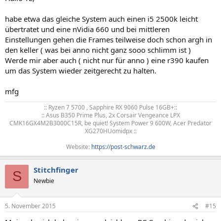
habe etwa das gleiche System auch einen i5 2500k leicht
übertratet und eine nVidia 660 und bei mittleren
Einstellungen gehen die Frames teilweise doch schon argh in
den keller ( was bei anno nicht ganz sooo schlimm ist )
Werde mir aber auch ( nicht nur für anno ) eine r390 kaufen
um das System wieder zeitgerecht zu halten.
mfg
:: Ryzen 7 5700 , Sapphire RX 9060 Pulse 16GB+::
:: Asus B350 Prime Plus, 2x Corsair Vengeance LPX
CMK16GX4M2B3000C15R, be quiet! System Power 9 600W, Acer Predator
XG270HUomidpx ::
Website:
https://post-schwarz.de
Stitchfinger
S
Newbie
5. November 2015
#15