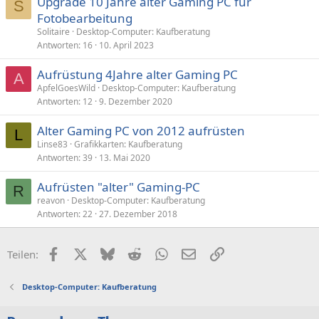
Upgrade 10 Jahre alter Gaming PC für
S
Fotobearbeitung
Solitaire
Desktop-Computer: Kaufberatung
Antworten
16
10. April 2023
Aufrüstung 4Jahre alter Gaming PC
A
ApfelGoesWild
Desktop-Computer: Kaufberatung
Antworten
12
9. Dezember 2020
Alter Gaming PC von 2012 aufrüsten
L
Linse83
Grafikkarten: Kaufberatung
Antworten
39
13. Mai 2020
Aufrüsten "alter" Gaming-PC
R
reavon
Desktop-Computer: Kaufberatung
Antworten
22
27. Dezember 2018
Facebook
X (Twitter)
Bluesky
Reddit
WhatsApp
E-Mail
Link
Teilen:
Desktop-Computer: Kaufberatung