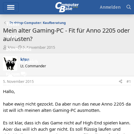
Hauptmenü
Anmelden
Desktop-Computer: Kaufberatung
Ticker
Mein alter Gaming-PC - Fit für Anno 2205 oder
Tests
aufrüsten?
E
E
k!su
5. November 2015
Downloads
r
r
s
s
k!su
Preisvergleich
t
t
Lt. Commander
e
e
l
l
Forum
l
l
5. November 2015
#1
e
t
Aktuelles
r
a
Hallo,
m
Empfohlene Inhalte
habe ewig nicht gezockt. Da aber nun das neue Anno 2205 da
Neue Beiträge
ist will ich meinen alten Gaming-PC ausmotten.
Neueste Aktivitäten
Es ist klar, dass ich das Game nicht auf High-End spielen kann.
Leserartikel
Aber das will ich auch gar nicht. Es soll flüssig laufen und