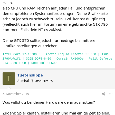
Hallo,
also CPU und RAM reichen auf jeden Fall und entsprechen
den empfohlenen Systemanforderungen. Deine Grafikkarte
scheint jedoch zu schwach zu sein. Evtl. kannst du günstig
(vielleicht auch hier im Forum) an eine gebrauchte GTX 780
kommen. Falls dein NT es zulässt.
Deine GTX 570 sollte jedoch für niedrige bis mittlere
Grafikeinstellungen ausreichen.
Intel Core i7-13700KF
|
Arctic Liquid Freezer II 360
|
Asus
Z790A-Wifi
|
32GB DDR5-6400
|
Corsair RM1000e
|
Palit Geforce
RTX 3080 10GB
|
Deepcool CL500
Tuetensuppe
T
Admiral
🎅Rätsel-Elite ’25
5. November 2015
#9
Was willst du bei deiner Hardware denn ausmotten?
Zudem: Spiel kaufen, installieren und mal einige Zeit spielen.