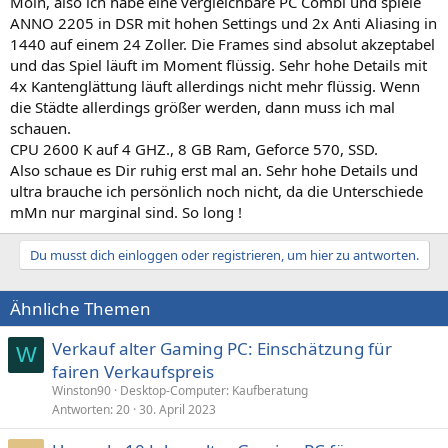
Moin, also ich habe eine vergleichbare PC Combi und spiele
ANNO 2205 in DSR mit hohen Settings und 2x Anti Aliasing in
1440 auf einem 24 Zoller. Die Frames sind absolut akzeptabel
und das Spiel läuft im Moment flüssig. Sehr hohe Details mit
4x Kantenglättung läuft allerdings nicht mehr flüssig. Wenn
die Städte allerdings größer werden, dann muss ich mal
schauen.
CPU 2600 K auf 4 GHZ., 8 GB Ram, Geforce 570, SSD.
Also schaue es Dir ruhig erst mal an. Sehr hohe Details und
ultra brauche ich persönlich noch nicht, da die Unterschiede
mMn nur marginal sind. So long !
Du musst dich einloggen oder registrieren, um hier zu antworten.
Ähnliche Themen
Verkauf alter Gaming PC: Einschätzung für
W
fairen Verkaufspreis
Winston90
Desktop-Computer: Kaufberatung
Antworten
20
30. April 2023