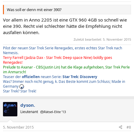
Was soll er denn mit einer 390?
Vor allem in Anno 2205 ist eine GTX 960 4GB so schnell wie
eine 390. Recht viel schlechter hätte die Empfehlung nicht
ausfallen können.
Zuletzt bearbeitet:
5. November 2015
Pilot der neuen Star Trek Serie Renegades, erstes echtes Star Trek nach
Nemesis.
Terry Farrell (Jadzia Dax - Star Trek: Deep space Nine) boldly goes
Renegades!
Prelude to Axanar - CBS(Justin Lin) hat die Klage aufgehoben, Star Trek Perle
im Anmarsch!
Teaser der
offiziellen
neuen Serie:
Star Trek: Discovery
Was? Immer noch nicht genug, k. Das Beste kommt zum Schluss; Made in
Germany
Star Trek? Star Trek!
dyson.
Lieutenant
🎂Rätsel-Elite ’13
5. November 2015
#8