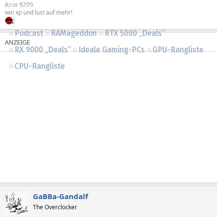
Asus 8200
Regeln
win xp und lust auf mehr!
Podcast
RAMageddon
RTX 5000 „Deals“
RX 9000 „Deals“
Ideale Gaming-PCs
GPU-Rangliste
CPU-Rangliste
GaBBa-Gandalf
The Overclocker