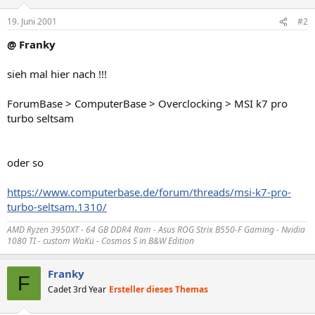
19. Juni 2001
#2
@ Franky
sieh mal hier nach !!!
ForumBase > ComputerBase > Overclocking > MSI k7 pro
turbo seltsam
oder so
https://www.computerbase.de/forum/threads/msi-k7-pro-
turbo-seltsam.1310/
AMD Ryzen 3950XT - 64 GB DDR4 Ram - Asus ROG Strix B550-F Gaming - Nvidia
1080 TI - custom WaKü - Cosmos S in B&W Edition
Franky
F
Cadet 3rd Year
Ersteller dieses Themas