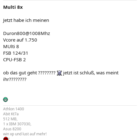
Multi 8x
Jetzt habe ich meinen
Duron800@1008Mhz
Vcore auf 1.750
MUlti 8
FSB 124/31
CPU-FSB 2
ob das gut geht ????????
jetzt ist schluß, was meint
ihr????????
Athlon 1400
Abit Kt7a
512 MB,
1 x IBM 307030,
Asus 8200
win xp und lust auf mehr!