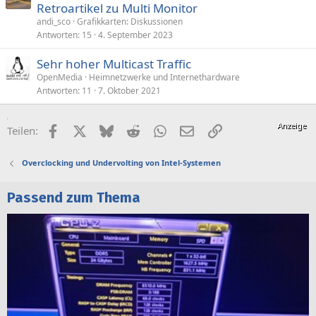
r
Retroartikel zu Multi Monitor
t
andi_sco
Grafikkarten: Diskussionen
i
Antworten
15
4. September 2023
k
Sehr hoher Multicast Traffic
e
OpenMedia
Heimnetzwerke und Internethardware
l
Antworten
11
7. Oktober 2021
Facebook
X (Twitter)
Bluesky
Reddit
WhatsApp
E-Mail
Link
Teilen:
Overclocking und Undervolting von Intel-Systemen
Passend zum Thema