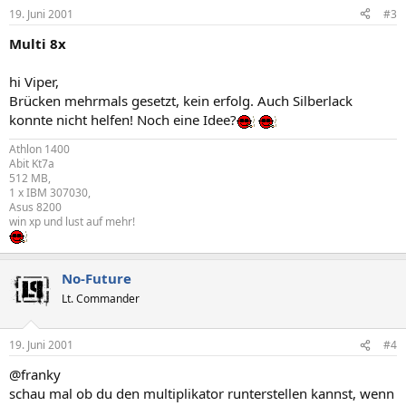
19. Juni 2001
#3
Multi 8x
hi Viper,
Brücken mehrmals gesetzt, kein erfolg. Auch Silberlack
konnte nicht helfen! Noch eine Idee?
Athlon 1400
Abit Kt7a
512 MB,
1 x IBM 307030,
Asus 8200
win xp und lust auf mehr!
No-Future
Lt. Commander
19. Juni 2001
#4
@franky
schau mal ob du den multiplikator runterstellen kannst, wenn