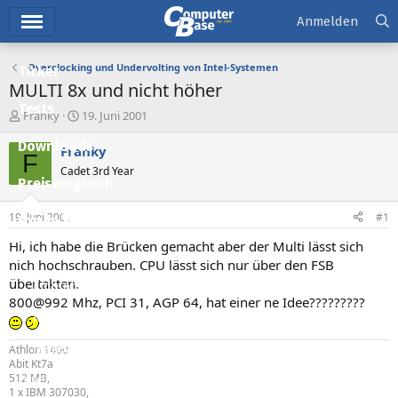
Hauptmenü
Anmelden
Overclocking und Undervolting von Intel-Systemen
Ticker
MULTI 8x und nicht höher
Tests
E
E
Franky
19. Juni 2001
r
r
Downloads
s
s
Franky
F
t
t
Cadet 3rd Year
e
e
Preisvergleich
l
l
l
l
19. Juni 2001
#1
Forum
e
t
r
a
Hi, ich habe die Brücken gemacht aber der Multi lässt sich
Aktuelles
m
nich hochschrauben. CPU lässt sich nur über den FSB
übertakten.
Empfohlene Inhalte
800@992 Mhz, PCI 31, AGP 64, hat einer ne Idee?????????
Neue Beiträge
Neueste Aktivitäten
Athlon 1400
Abit Kt7a
512 MB,
Leserartikel
1 x IBM 307030,