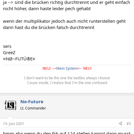
ja --> sind die brücken richtig durchtrennt und er geht einfach
nicht höher, dann haste leider pech gehabt
wenn der multiplikator jedoch auch nicht runterstellen geht
dann hast du die brücken falsch durchtrennt
sers
GreeZ
¤NØ~FUTÚ®E¤
NEU! -->
Mein System
<-- NEU!
I don't want to be the one the battles always choose
Cause inside, I realize that I'm the one confused
No-Future
Lt. Commander
19. Juni 2001
#5
hmm aba wenn du den fsb auf 124 stellen kannst dann musst