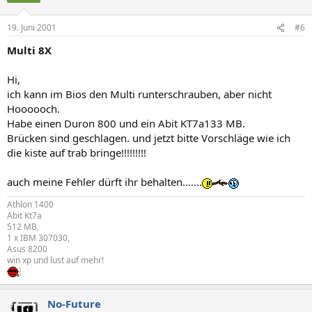
19. Juni 2001
#6
Multi 8X
Hi,
ich kann im Bios den Multi runterschrauben, aber nicht
Hoooooch.
Habe einen Duron 800 und ein Abit KT7a133 MB.
Brücken sind geschlagen. und jetzt bitte Vorschläge wie ich
die kiste auf trab bringe!!!!!!!!!
auch meine Fehler dürft ihr behalten.......
Athlon 1400
Abit Kt7a
512 MB,
1 x IBM 307030,
Asus 8200
win xp und lust auf mehr!
No-Future