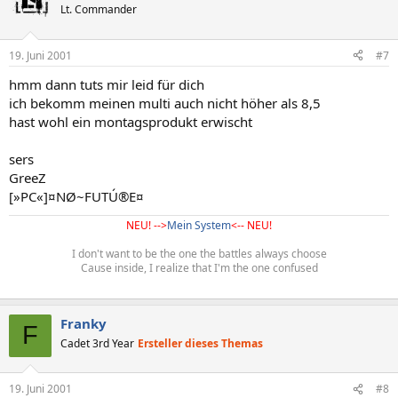
Lt. Commander
19. Juni 2001
#7
hmm dann tuts mir leid für dich
ich bekomm meinen multi auch nicht höher als 8,5
hast wohl ein montagsprodukt erwischt
sers
GreeZ
[»PC«]¤NØ~FUTÚ®E¤
NEU! -->
Mein System
<-- NEU!
I don't want to be the one the battles always choose
Cause inside, I realize that I'm the one confused
Franky
F
Cadet 3rd Year
Ersteller dieses Themas
19. Juni 2001
#8