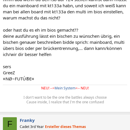
du ein mainboard mit kt133a habn, und soweit ich weiß kann
man bei allen board mit kt133a den multi im bios einstellen,
warum machst du das nicht?
oder hast du es eh im bios gemacht??
deine ausführung lässt ein bischen zu wünschen übrig, ein
bischen genauer beschreiben bidde sprich: mainboard, multi
übers bios oder per brückentrennung,... dann kann/können
ich/wir dir besser helfen
sers
GreeZ
¤NØ~FUTÚ®E¤
NEU! -->
Mein System
<-- NEU!
I don't want to be the one the battles always choose
Cause inside, I realize that I'm the one confused
Franky
F
Cadet 3rd Year
Ersteller dieses Themas