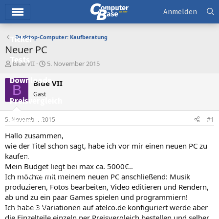
Hauptmenü
Anmelden
Desktop-Computer: Kaufberatung
Ticker
Neuer PC
Tests
E
E
Blue VII
5. November 2015
r
r
Downloads
s
s
Blue VII
B
t
t
Gast
e
e
Preisvergleich
l
l
l
l
5. November 2015
#1
Forum
e
t
r
a
Hallo zusammen,
Aktuelles
m
wie der Titel schon sagt, habe ich vor mir einen neuen PC zu
kaufen.
Empfohlene Inhalte
Mein Budget liegt bei max ca. 5000€..
Neue Beiträge
Ich möchte mit meinem neuen PC anschließend: Musik
produzieren, Fotos bearbeiten, Video editieren und Rendern,
Neueste Aktivitäten
ab und zu ein paar Games spielen und programmiern!
Ich habe 3 Variationen auf atelco.de konfiguriert werde aber
Leserartikel
die Einzelteile einzeln per Preisvergleich bestellen und selber