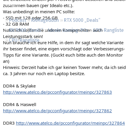
Regeln
zusammen bauen (per Idealo etc.).
Was unbedingt in meinen PC sollte:
- SSD mit 128 oder 256 GB
Podcast
RAMageddon
RTX 5000 „Deals“
- 32 GB RAM
Natürlich sollten die anderen Komponenten auch
RX 9000 „Deals“
Ideale Gaming-PCs
GPU-Rangliste
Leistungsstark sein!
CPU-Rangliste
Nun brauche ich eure Hilfe, in dem ihr sagt welche Variante
ihr besser findet, eine eigen vorschlagt oder Verbesserungs-
Tipps für eine Variante. (Guckt euch bitte auch den Monitor
an)
Hinweis: Derzeit habe ich gar keinen Tower mehr, da ich seid
ca. 3 Jahren nur noch ein Laptop besitze.
DDR4 & Skylake
http://www.atelco.de/pcconfigurator/meinpc/327863
DDR4 & Haswell
http://www.atelco.de/pcconfigurator/meinpc/327862
DDR3
http://www.atelco.de/pcconfigurator/meinpc/327864