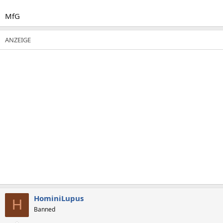
MfG
HominiLupus
H
Banned