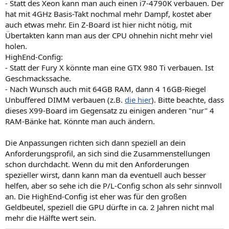
- Statt des Xeon kann man auch einen i7-4790K verbauen. Der
hat mit 4GHz Basis-Takt nochmal mehr Dampf, kostet aber
auch etwas mehr. Ein Z-Board ist hier nicht nötig, mit
Übertakten kann man aus der CPU ohnehin nicht mehr viel
holen.
HighEnd-Config:
- Statt der Fury X könnte man eine GTX 980 Ti verbauen. Ist
Geschmackssache.
- Nach Wunsch auch mit 64GB RAM, dann 4 16GB-Riegel
Unbuffered DIMM verbauen (z.B.
die hier
). Bitte beachte, dass
dieses X99-Board im Gegensatz zu einigen anderen "nur" 4
RAM-Bänke hat. Könnte man auch ändern.
Die Anpassungen richten sich dann speziell an dein
Anforderungsprofil, an sich sind die Zusammenstellungen
schon durchdacht. Wenn du mit den Anforderungen
spezieller wirst, dann kann man da eventuell auch besser
helfen, aber so sehe ich die P/L-Config schon als sehr sinnvoll
an. Die HighEnd-Config ist eher was für den großen
Geldbeutel, speziell die GPU dürfte in ca. 2 Jahren nicht mal
mehr die Hälfte wert sein.