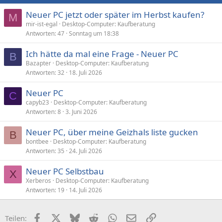
Neuer PC jetzt oder später im Herbst kaufen?
M
mir-ist-egal
Desktop-Computer: Kaufberatung
Antworten
47
Sonntag um 18:38
Ich hätte da mal eine Frage - Neuer PC
B
Bazapter
Desktop-Computer: Kaufberatung
Antworten
32
18. Juli 2026
Neuer PC
C
capyb23
Desktop-Computer: Kaufberatung
Antworten
8
3. Juni 2026
Neuer PC, über meine Geizhals liste gucken
B
bontbee
Desktop-Computer: Kaufberatung
Antworten
35
24. Juli 2026
Neuer PC Selbstbau
X
Xerberos
Desktop-Computer: Kaufberatung
Antworten
19
14. Juli 2026
Facebook
X (Twitter)
Bluesky
Reddit
WhatsApp
E-Mail
Link
Teilen: