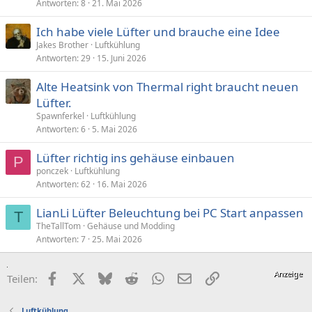
Antworten
8
21. Mai 2026
Ich habe viele Lüfter und brauche eine Idee
Jakes Brother
Luftkühlung
Antworten
29
15. Juni 2026
Alte Heatsink von Thermal right braucht neuen
Lüfter.
Spawnferkel
Luftkühlung
Antworten
6
5. Mai 2026
Lüfter richtig ins gehäuse einbauen
P
ponczek
Luftkühlung
Antworten
62
16. Mai 2026
LianLi Lüfter Beleuchtung bei PC Start anpassen
T
TheTallTom
Gehäuse und Modding
Antworten
7
25. Mai 2026
Facebook
X (Twitter)
Bluesky
Reddit
WhatsApp
E-Mail
Link
Teilen:
Luftkühlung