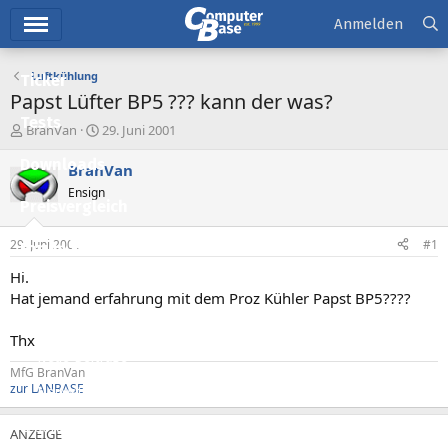
Hauptmenü
Anmelden
Luftkühlung
Ticker
Papst Lüfter BP5 ??? kann der was?
Tests
E
E
BranVan
29. Juni 2001
r
r
Downloads
s
s
BranVan
t
t
Ensign
e
e
Preisvergleich
l
l
l
l
29. Juni 2001
#1
Forum
e
t
r
a
Hi.
Aktuelles
m
Hat jemand erfahrung mit dem Proz Kühler Papst BP5????
Empfohlene Inhalte
Thx
Neue Beiträge
MfG BranVan
zur LANBASE
Neueste Aktivitäten
Leserartikel