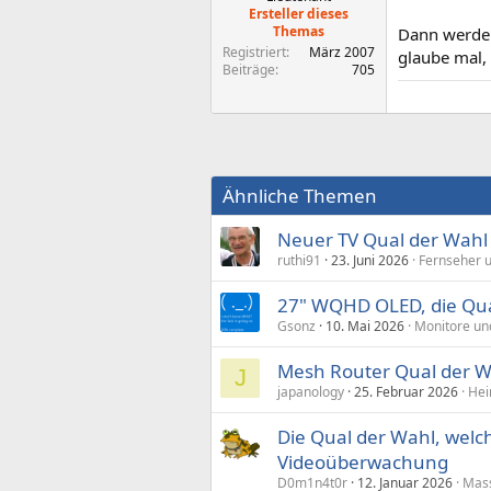
Ersteller dieses
Themas
Dann werde i
Registriert
März 2007
glaube mal,
Beiträge
705
Ähnliche Themen
Neuer TV Qual der Wahl
ruthi91
23. Juni 2026
Fernseher 
27" WQHD OLED, die Qua
Gsonz
10. Mai 2026
Monitore un
Mesh Router Qual der W
J
japanology
25. Februar 2026
Hei
Die Qual der Wahl, wel
Videoüberwachung
D0m1n4t0r
12. Januar 2026
Mas