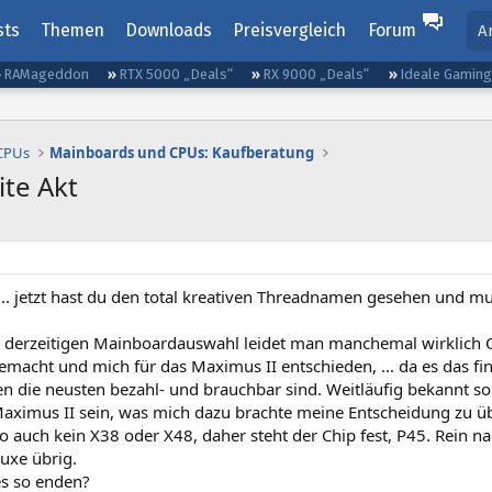
sts
Themen
Downloads
Preisvergleich
Forum
A
RAMageddon
RTX 5000 „Deals“
RX 9000 „Deals“
Ideale Gamin
 CPUs
Mainboards und CPUs: Kaufberatung
ite Akt
.. jetzt hast du den total kreativen Threadnamen gesehen und mu
r derzeitigen Mainboardauswahl leidet man manchemal wirklich Q
acht und mich für das Maximus II entschieden, ... da es das fin
en die neusten bezahl- und brauchbar sind. Weitläufig bekannt s
Maximus II sein, was mich dazu brachte meine Entscheidung zu ü
so auch kein X38 oder X48, daher steht der Chip fest, P45. Rein 
uxe übrig.
s so enden?