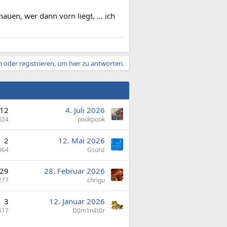
uen, wer dann vorn liegt, ... ich
 oder registrieren, um hier zu antworten.
12
4. Juli 2026
024
pookpook
2
12. Mai 2026
064
Gsonz
29
28. Februar 2026
277
chrigu
3
12. Januar 2026
617
D0m1n4t0r