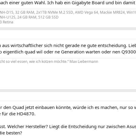
nach einer guten Wahl. Ich hab ein Gigabyte Board und bin damit 
 NH-D15, 32 GB RAM, 2x1TB NVMe M.2 SSD, AMD Vega 64, Mackie MR824, Win10
 NH-U12S, 24 GB RAM, 512 GB SSD
3 Retina
h aus wirtschaftlicher sich nicht gerade ne gute entscheidung. L
 eigentlich quad wil oder ne Generation warten oder nen Q9300 
cht so viel essen, wie ich kotzen möchte.“ Max Liebermann
 den Quad jetzt einbauen könnte, würde ich es machen, nur so wi
 für die HD4870.
sst. Welcher Hersteller? Liegt die Entscheidung nur zwischen As
ie besten?