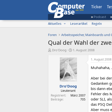
Ticker
Te
Podcast
Aktuelles
Leserartikel
Regeln
Foren
Arbeitsspeicher, Mainboards und
Qual der Wahl der zwe
E
E
Dro'Doog
1. August 2008
r
r
s
s
1. August 2008
t
t
Muhahaha, .
e
e
l
l
l
l
Aber bei de
e
t
Gedanken gem
Dro'Doog
r
a
bis dann eb
m
Lieutenant
Fehler des 
Registriert
März 2007
oder SLI, al
Beiträge
705
das P5Q Del
Aber muss e