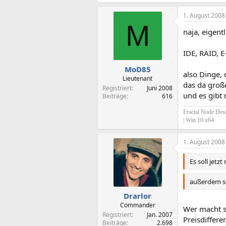
1. August 2008
M
naja, eigent
IDE, RAID, 
MoD85
also Dinge, 
Lieutenant
das da groß
Registriert
Juni 2008
und es gibt 
Beiträge
616
Fractal Node De
| Win 10 x64
1. August 2008
Es soll jet
außerdem so
Drarlor
Commander
Wer macht s
Registriert
Jan. 2007
Preisdifferen
Beiträge
2.698