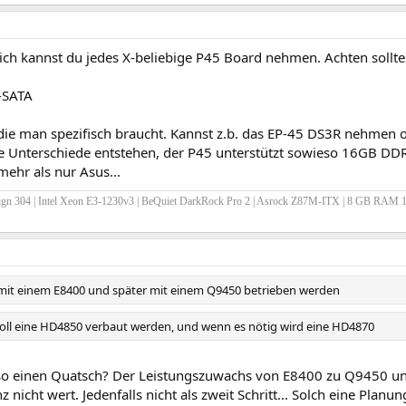
lich kannst du jedes X-beliebige P45 Board nehmen. Achten sollte
E-SATA
die man spezifisch braucht. Kannst z.b. das EP-45 DS3R nehmen o
e Unterschiede entstehen, der P45 unterstützt sowieso 16GB DDR2
mehr als nur Asus...
sign 304 | Intel Xeon E3-1230v3 | BeQuiet DarkRock Pro 2 | Asrock Z87M-ITX | 8 GB R
zt mit einem E8400 und später mit einem Q9450 betrieben werden
ll eine HD4850 verbaut werden, und wenn es nötig wird eine HD4870
o einen Quatsch? Der Leistungszuwachs von E8400 zu Q9450 u
z nicht wert. Jedenfalls nicht als zweit Schritt... Solch eine Planun