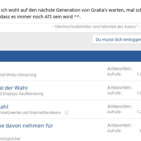
ch wohl auf den nächste Generation von GraKa's warten, mal scha
 dass es immer noch ATI sein wird ^^.
- "(Rechtschreib)Fehler sind Stilmittel des Autors" -​
Du musst dich einloggen
Antworten
Aufrufe
1.
und Media-Streaming
l der Wahl
Antworten
Aufrufe
1.
d Displays: Kaufberatung
ahl
Antworten
Aufrufe
1.
mnetzwerke und Internethardware
2
che davon nehmen für
Antworten
Aufrufe
senspeicher