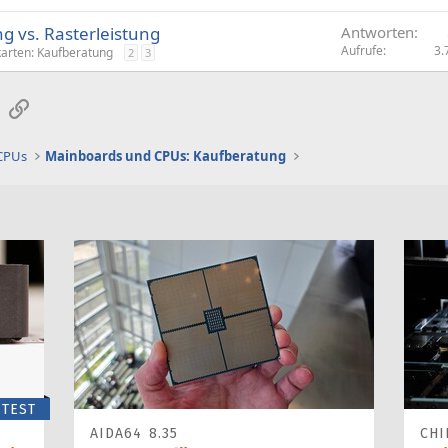
g vs. Rasterleistung
Antworten
Aufrufe
3.
karten: Kaufberatung
2
3
sApp
E-Mail
Link
 CPUs
Mainboards und CPUs: Kaufberatung
TEST
AIDA64 8.35
CHI