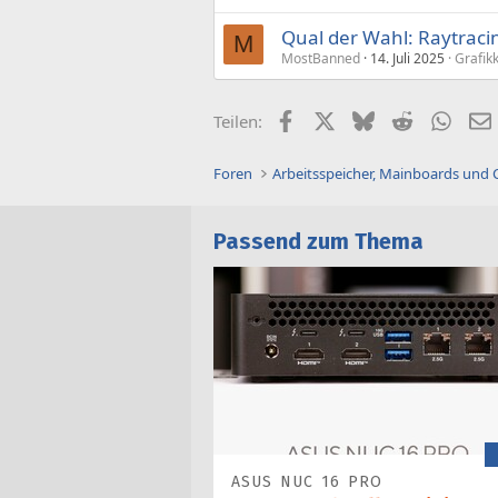
Qual der Wahl: Raytracin
M
MostBanned
14. Juli 2025
Grafik
Facebook
X (Twitter)
Bluesky
Reddit
What
Teilen:
Foren
Arbeitsspeicher, Mainboards und
Passend zum Thema
ASUS NUC 16 PRO