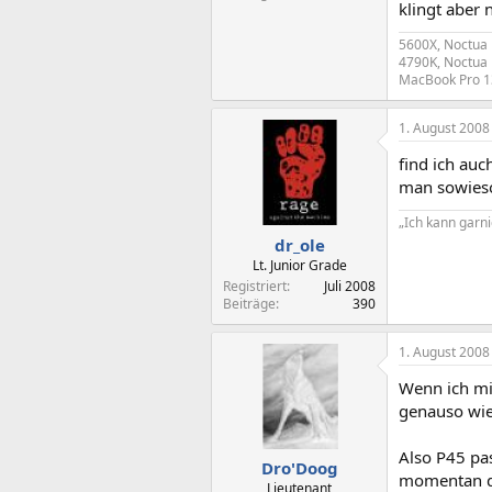
klingt aber 
5600X, Noctua
4790K, Noctua
MacBook Pro 1
1. August 2008
find ich auc
man sowieso
„Ich kann garni
dr_ole
Lt. Junior Grade
Registriert
Juli 2008
Beiträge
390
1. August 2008
Wenn ich mir
genauso wie
Also P45 pa
Dro'Doog
momentan d
Lieutenant