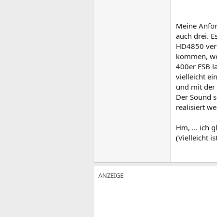
Meine Anford
auch drei. 
HD4850 verb
kommen, wobe
400er FSB la
vielleicht e
und mit der
Der Sound so
realisiert w
Hm, ... ich 
(Vielleicht 