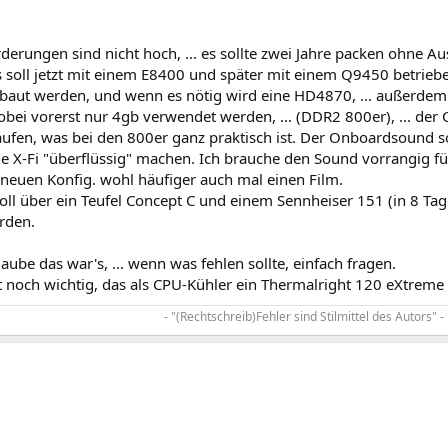
erungen sind nicht hoch, ... es sollte zwei Jahre packen ohne Ausf
Es soll jetzt mit einem E8400 und später mit einem Q9450 betrie
aut werden, und wenn es nötig wird eine HD4870, ... außerdem 
i vorerst nur 4gb verwendet werden, ... (DDR2 800er), ... der C
ufen, was bei den 800er ganz praktisch ist. Der Onboardsound so
ine X-Fi "überflüssig" machen. Ich brauche den Sound vorrangig 
 neuen Konfig. wohl häufiger auch mal einen Film.
ll über ein Teufel Concept C und einem Sennheiser 151 (in 8 Tage
erden.
glaube das war's, ... wenn was fehlen sollte, einfach fragen.
ist noch wichtig, das als CPU-Kühler ein Thermalright 120 eXtreme 
- "(Rechtschreib)Fehler sind Stilmittel des Autors" -​