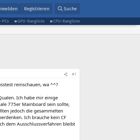
nmelden
Registrieren
Suche
g-PCs
GPU-Rangliste
CPU-Rangliste
#1
sstest reinschauen, wa ^^?
ualen. Ich habe mir einige
ale 775er Mainboard sein sollte,
ollten jedoch die gesammelten
berdenken. Ich brauche kein CF
nach dem Ausschlussverfahren bleibt