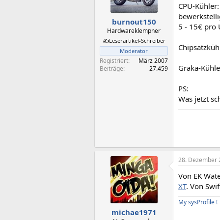
CPU-Kühler:
bewerkstell
burnout150
5 - 15€ pro
Hardwareklempner
✍️Leserartikel-Schreiber
Chipsatzküh
Moderator
Registriert
März 2007
Graka-Kühle
Beiträge
27.459
PS:
Was jetzt sc
28. Dezember 
Von EK Wate
XT
. Von Swi
My sysProfile !
michae1971