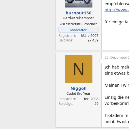
empfehlensw
http://www.
burnout150
Hardwareklempner
für einige K
✍️Leserartikel-Schreiber
Moderator
Registriert
März 2007
Beiträge
27.459
29. Dezember 
N
Ich hab mei
eine etwas b
Meinen Twin
Niggoh
Cadet 3rd Year
Einzig die 
Registriert
Dez. 2008
vorbeikomm
Beiträge
59
Trotzdem mu
nicht. Es i