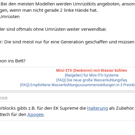
 Bei den meisten Modellen werden Umrüstkits angeboten, ansonste
igen, wenn man nicht gerade 2 linke Hände hat.
 Umrüsten
ler sind oftmals ohne Umrüsten weiter verwendbar.
r: Die sind meist nur für eine Generation geschaffen und müsse
hon ins Bett?
Mini-STX (Deskmini) mit Wasser kühlen
[Ratgeber] für Mini-ITX-Systeme
[FAQ] Die neue große Wasserkühlungsfaq
[FAQ] Empfohlene Wasserkühlungszusammenstellungen in 3 Preiskl
2008
rblocks gibts z.B. für den EK Supreme die
Halterung
als Zubehör
fttech für den
Apogee
.