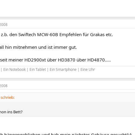
2008
r z.b. den Swiftech MCW-60B Empfehlen für Grakas etc.
all hin mitnehmen und ist immer gut.
 seit meiner HD2900xt über HD3870 über HD4870.....
| Ein Notebook | Ein Tablet | Ein Smartphone | Eine Uhr
2008
schrieb:
hon ins Bett?
ch hängengeblieben und hab mein nächstes Gehäuse gesucht^^