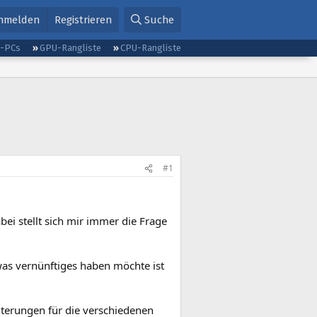
nmelden
Registrieren
Suche
g-PCs
GPU-Rangliste
CPU-Rangliste
#1
ei stellt sich mir immer die Frage
twas vernünftiges haben möchte ist
lterungen für die verschiedenen