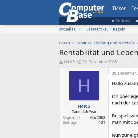
Ticker
Te
Podcast
Aktuelles
Leserartikel
Regeln
Foren
Gehäuse, Kühlung und Netzteile
Rentabilität und Lebe
E
E
H4N5
28. Dezember 2008
r
r
s
s
28. Dezember 
t
t
H
Hallo zusa
e
e
l
l
l
l
Ich überlege
e
t
nach der Le
H4N5
r
a
m
Cadet 4th Year
Beispielswei
Registriert
Mai 2008
man mit 50€
Beiträge
121
Nun zur eig