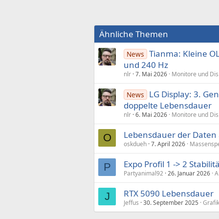
Ähnliche Themen
Tianma: Kleine OL
News
und 240 Hz
nlr
7. Mai 2026
Monitore und Dis
LG Display: 3. Ge
News
doppelte Lebensdauer
nlr
6. Mai 2026
Monitore und Dis
Lebensdauer der Daten 
O
oskdueh
7. April 2026
Massenspe
Expo Profil 1 -> 2 Stabil
P
Partyanimal92
26. Januar 2026
A
RTX 5090 Lebensdauer
J
Jeffus
30. September 2025
Grafi