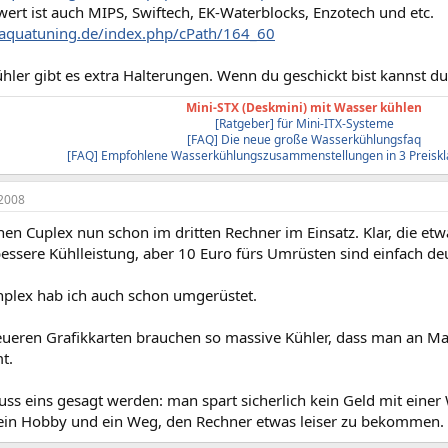
ert ist auch MIPS, Swiftech, EK-Waterblocks, Enzotech und etc.
aquatuning.de/index.php/cPath/164_60
ühler gibt es extra Halterungen. Wenn du geschickt bist kannst du
Mini-STX (Deskmini) mit Wasser kühlen
[Ratgeber] für Mini-ITX-Systeme
[FAQ] Die neue große Wasserkühlungsfaq
[FAQ] Empfohlene Wasserkühlungszusammenstellungen in 3 Preiskl
2008
nen Cuplex nun schon im dritten Rechner im Einsatz. Klar, die e
essere Kühlleistung, aber 10 Euro fürs Umrüsten sind einfach deutl
plex hab ich auch schon umgerüstet.
neueren Grafikkarten brauchen so massive Kühler, dass man an Ma
t.
ss eins gesagt werden: man spart sicherlich kein Geld mit einer 
st ein Hobby und ein Weg, den Rechner etwas leiser zu bekommen.