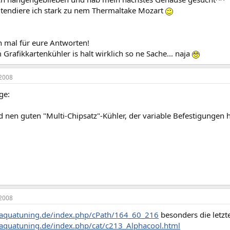
endiere ich stark zu nem Thermaltake Mozart
 mal für eure Antworten!
Grafikkartenkühler is halt wirklich so ne Sache... naja
2008
ge:
nen guten "Multi-Chipsatz"-Kühler, der variable Befestigungen ha
2008
aquatuning.de/index.php/cPath/164_60_216
besonders die letzt
aquatuning.de/index.php/cat/c213_Alphacool.html