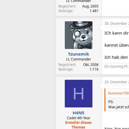
Lt. Commander
Registriert
Aug. 2005
Beiträge
1.481
28. Dezember 
ICh kann di
kannst über
Tzunamik
Ich hab den
Lt. Commander
Registriert
Okt. 2008
Ein Gaming-PC 
Beiträge
1.116
28. Dezember 
H
burnout150 
PS:
Was jetzt sc
H4N5
Cadet 4th Year
Ersteller dieses
Themas
Nee, bin no