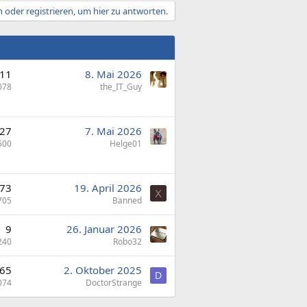
 oder registrieren, um hier zu antworten.
11
8. Mai 2026
078
the_IT_Guy
27
7. Mai 2026
500
Helge01
73
19. April 2026
705
Banned
9
26. Januar 2026
240
Robo32
65
2. Oktober 2025
D
074
DoctorStrange