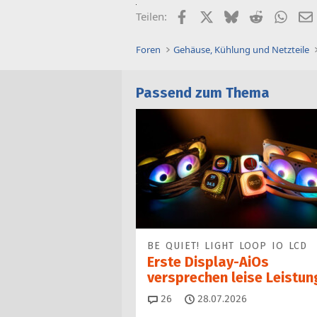
Facebook
X (Twitter)
Bluesky
Reddit
What
Teilen:
Foren
Gehäuse, Kühlung und Netzteile
Passend zum Thema
BE QUIET! LIGHT LOOP IO LCD
Erste Display-AiOs
versprechen leise Leistun
Kommentare
26
28.07.2026