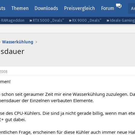
sts
Themen
Downloads
Preisvergleich
Forum
A
RAMageddon
RTX 5000 „Deals“
RX 9000 „Deals“
Ideale Gamin
Wasserkühlung
nsdauer
2008
mmen!
 schon seit geraumer Zeit mir eine Wasserkühlung zuzulegen. Dab
bensdauer der Einzelnen verbauten Elemente.
se des CPU-Kühlers. Die sind ja nicht gerade billig, wenn man e
+ gut dabei.
entlichen Frage, erscheinen für diese Kühler auch immer neue Ha