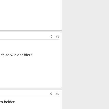
#6
t, so wie der hier?
#7
en beiden