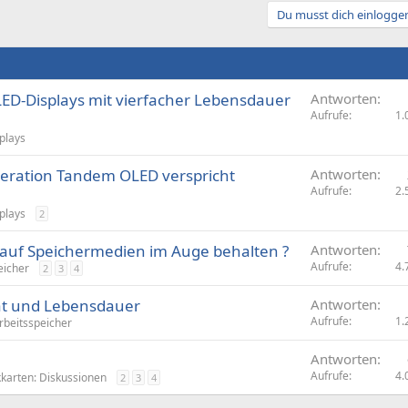
Du musst dich einloggen
ED-Displays mit vierfacher Lebensdauer
Antworten
Aufrufe
1.
plays
neration Tandem OLED verspricht
Antworten
Aufrufe
2.
plays
2
auf Speichermedien im Auge behalten ?
Antworten
Aufrufe
4.
icher
2
3
4
ität und Lebensdauer
Antworten
Aufrufe
1.
rbeitsspeicher
Antworten
Aufrufe
4.
kkarten: Diskussionen
2
3
4