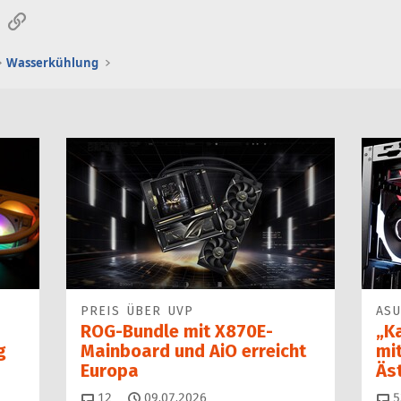
sApp
E-Mail
Link
Wasserkühlung
PREIS ÜBER UVP
ASU
ROG-Bundle mit X870E-
„K
g
Mainboard und AiO erreicht
mi
Europa
Äs
Kommentare
12
09.07.2026
5