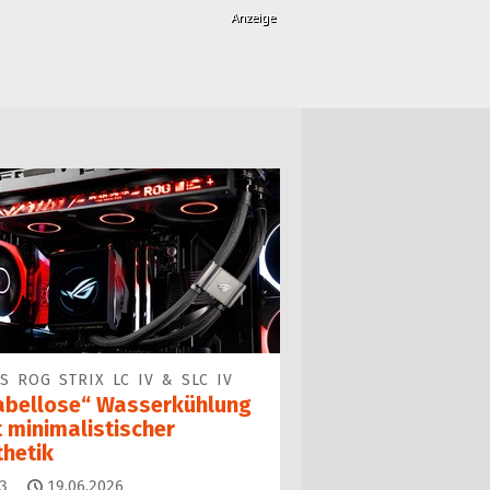
S ROG STRIX LC IV & SLC IV
abellose“ Wasserkühlung
t minimalistischer
thetik
Kommentare
3
19.06.2026