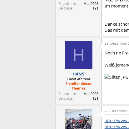
Registriert
Mai 2008
Im moment t
Beiträge
121
Danke schon
Das mit dem 
29. Dezember 
H
Noch ne Fra
Weiß jemand 
H4N5
Cadet 4th Year
Ersteller dieses
Themas
Registriert
Mai 2008
Beiträge
121
29. Dezember 
http://www.
http://www.