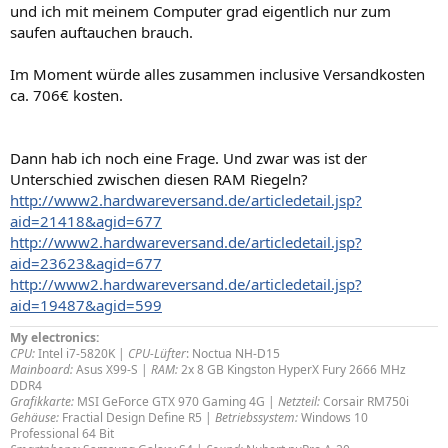
und ich mit meinem Computer grad eigentlich nur zum
saufen auftauchen brauch.
Im Moment würde alles zusammen inclusive Versandkosten
ca. 706€ kosten.
Dann hab ich noch eine Frage. Und zwar was ist der
Unterschied zwischen diesen RAM Riegeln?
http://www2.hardwareversand.de/articledetail.jsp?
aid=21418&agid=677
http://www2.hardwareversand.de/articledetail.jsp?
aid=23623&agid=677
http://www2.hardwareversand.de/articledetail.jsp?
aid=19487&agid=599
My electronics:
CPU:
Intel i7-5820K |
CPU-Lüfter
: Noctua NH-D15
Mainboard:
Asus X99-S |
RAM:
2x 8 GB Kingston HyperX Fury 2666 MHz
DDR4
Grafikkarte:
MSI GeForce GTX 970 Gaming 4G |
Netzteil:
Corsair RM750i
Gehäuse:
Fractial Design Define R5 |
Betriebssystem:
Windows 10
Professional 64 Bit