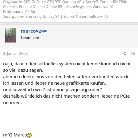
Grafikkarte:
MSI GeForce GTX 970 Gaming 4G |
Netzteil:
Corsair RM750i
Gehäuse:
Fractial Design Define R5 |
Betriebssystem:
Windows 10
Professional 64 Bit
Smartphone:
Samsung Galaxy S4 |
Sound:
Nubert nuPro A-20
marco=24=
Lieutenant
2. Januar 2009
#6
naja, da ich dein aktuelles system nicht kenne kann ich nicht
so viel dazu sagen,
aber ich denke eins von den teilen sofern vorhanden würde
ich lassen und lieber ne neue grafikkarte kaufen.
und soweit ich weiß ist deine jetzige agp oder?
deshalb würde ich das nicht machen sondern lieber ne PCIe
nehmen.
mfG Marco