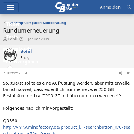
Hauptmenü
Anmelden
Desktop-Computer: Kaufberatung
Ticker
Rundumerneuerung
Tests
E
E
Bohli
2. Januar 2009
r
r
Downloads
s
s
Bohli
t
t
Ensign
e
e
Preisvergleich
l
l
l
l
2. Januar 2009
#1
Forum
e
t
r
a
So, zuerst sollte es eine Aufrüstung werden, aber mittlerweile
Aktuelles
m
bin ich soweit, dass eigentlich nur meine zwei 250 GB
Festplatten und ne 7900 GT mit übernommen werden ^^.
Empfohlene Inhalte
Neue Beiträge
Folgendes hab ich mir vorgestellt:
Neueste Aktivitäten
Q9550:
http://www.mindfactory.de/product_i.../searchbutton_x/0/sea
Leserartikel
rchbutton_y/0/act/search