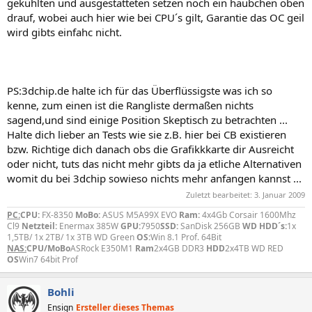
gekühlten und ausgestatteten setzen noch ein häubchen oben
drauf, wobei auch hier wie bei CPU´s gilt, Garantie das OC geil
wird gibts einfahc nicht.
PS:3dchip.de halte ich für das Überflüssigste was ich so
kenne, zum einen ist die Rangliste dermaßen nichts
sagend,und sind einige Position Skeptisch zu betrachten ...
Halte dich lieber an Tests wie sie z.B. hier bei CB existieren
bzw. Richtige dich danach obs die Grafikkkarte dir Ausreicht
oder nicht, tuts das nicht mehr gibts da ja etliche Alternativen
womit du bei 3dchip sowieso nichts mehr anfangen kannst ...
Zuletzt bearbeitet:
3. Januar 2009
PC:
CPU:
FX-8350
MoBo:
ASUS M5A99X EVO
Ram:
4x4Gb Corsair 1600Mhz
Cl9
Netzteil:
Enermax 385W
GPU:
7950
SSD:
SanDisk 256GB
WD HDD´s:
1x
1,5TB/ 1x 2TB/ 1x 3TB WD Green
OS:
Win 8.1 Prof. 64Bit
NAS:
CPU/MoBo
ASRock E350M1
Ram
2x4GB DDR3
HDD
2x4TB WD RED
OS
Win7 64bit Prof
Bohli
Ensign
Ersteller dieses Themas