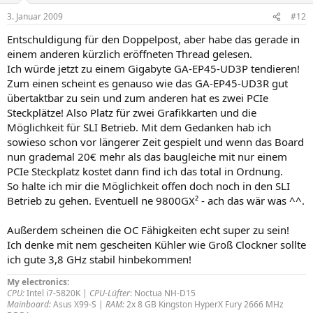
3. Januar 2009
#12
Entschuldigung für den Doppelpost, aber habe das gerade in
einem anderen kürzlich eröffneten Thread gelesen.
Ich würde jetzt zu einem Gigabyte GA-EP45-UD3P tendieren!
Zum einen scheint es genauso wie das GA-EP45-UD3R gut
übertaktbar zu sein und zum anderen hat es zwei PCIe
Steckplätze! Also Platz für zwei Grafikkarten und die
Möglichkeit für SLI Betrieb. Mit dem Gedanken hab ich
sowieso schon vor längerer Zeit gespielt und wenn das Board
nun grademal 20€ mehr als das baugleiche mit nur einem
PCIe Steckplatz kostet dann find ich das total in Ordnung.
So halte ich mir die Möglichkeit offen doch noch in den SLI
Betrieb zu gehen. Eventuell ne 9800GX² - ach das wär was ^^.
Außerdem scheinen die OC Fähigkeiten echt super zu sein!
Ich denke mit nem gescheiten Kühler wie Groß Clockner sollte
ich gute 3,8 GHz stabil hinbekommen!
My electronics:
CPU:
Intel i7-5820K |
CPU-Lüfter
: Noctua NH-D15
Mainboard:
Asus X99-S |
RAM:
2x 8 GB Kingston HyperX Fury 2666 MHz