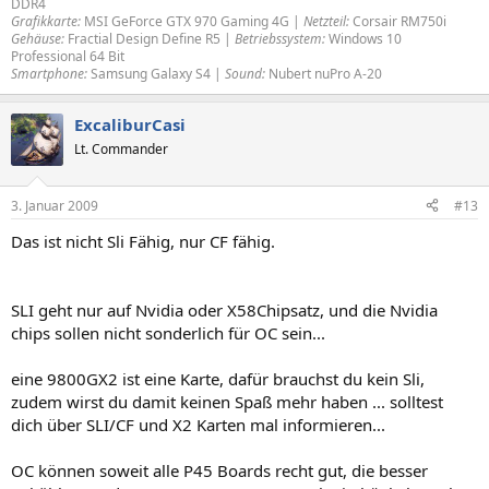
DDR4
Grafikkarte:
MSI GeForce GTX 970 Gaming 4G |
Netzteil:
Corsair RM750i
Gehäuse:
Fractial Design Define R5 |
Betriebssystem:
Windows 10
Professional 64 Bit
Smartphone:
Samsung Galaxy S4 |
Sound:
Nubert nuPro A-20
ExcaliburCasi
Lt. Commander
3. Januar 2009
#13
Das ist nicht Sli Fähig, nur CF fähig.
SLI geht nur auf Nvidia oder X58Chipsatz, und die Nvidia
chips sollen nicht sonderlich für OC sein...
eine 9800GX2 ist eine Karte, dafür brauchst du kein Sli,
zudem wirst du damit keinen Spaß mehr haben ... solltest
dich über SLI/CF und X2 Karten mal informieren...
OC können soweit alle P45 Boards recht gut, die besser