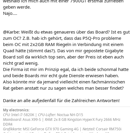
weshalb ich mich auch mit einer 7900GT erstmal zufrieden
geben werde.
Najo....
@Karbe: Weißt du etwas genaueres über das Board? Ist es gut
zum OC? Z.B. hab ich gehört, dass das P5Q-Pro probleme
beim OC mit 2x2GB RAM Riegeln in Verbindung mit einem
Quad hätte (stimmt das?). Das von mir gepostete Gigabyte
Board soll da wirklich top sein, aber der Preis ist eben auch
nicht grad wenig.
Die Firma ist mir im Prinzip egal, da ich beide schonmal hatte
und beide Boards mir echt gute Dienste erwiesen haben.
Also könnte mir da jemand vielleicht einen fachmännischen
Rat geben anstatt nur zu sagen welches man besser findet?
Danke an alle aufjedenfall für die Zahlreichen Antworten!
My electronics:
CPU:
Intel i7-5820K |
CPU-Lüfter
: Noctua NH-D15
Mainboard:
Asus X99-S |
RAM:
2x 8 GB Kingston HyperX Fury 2666 MHz
DDR4
Grafikkarte:
MSI GeForce GTX 970 Gaming 4G |
Netzteil:
Corsair RM750i