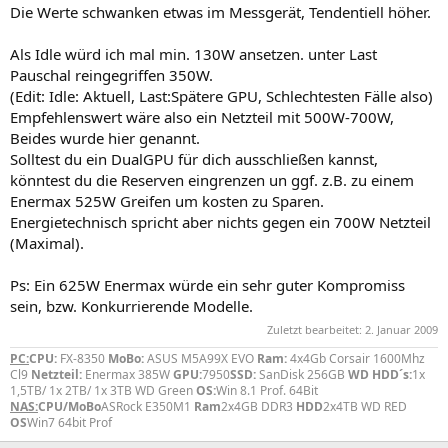
Die Werte schwanken etwas im Messgerät, Tendentiell höher.
Als Idle würd ich mal min. 130W ansetzen. unter Last
Pauschal reingegriffen 350W.
(Edit: Idle: Aktuell, Last:Spätere GPU, Schlechtesten Fälle also)
Empfehlenswert wäre also ein Netzteil mit 500W-700W,
Beides wurde hier genannt.
Solltest du ein DualGPU für dich ausschließen kannst,
könntest du die Reserven eingrenzen un ggf. z.B. zu einem
Enermax 525W Greifen um kosten zu Sparen.
Energietechnisch spricht aber nichts gegen ein 700W Netzteil
(Maximal).
Ps: Ein 625W Enermax würde ein sehr guter Kompromiss
sein, bzw. Konkurrierende Modelle.
Zuletzt bearbeitet:
2. Januar 2009
PC:
CPU:
FX-8350
MoBo:
ASUS M5A99X EVO
Ram:
4x4Gb Corsair 1600Mhz
Cl9
Netzteil:
Enermax 385W
GPU:
7950
SSD:
SanDisk 256GB
WD HDD´s:
1x
1,5TB/ 1x 2TB/ 1x 3TB WD Green
OS:
Win 8.1 Prof. 64Bit
NAS:
CPU/MoBo
ASRock E350M1
Ram
2x4GB DDR3
HDD
2x4TB WD RED
OS
Win7 64bit Prof