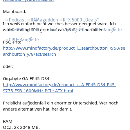
Regeln
Mainboard:
Podcast
RAMageddon
RTX 5000 „Deals“
Ich weiß einfach nicht welches besser geeignet wäre. Ich
würde meine CPU gern auf ca. 3,6 GHz übertakten.
RX 9000 „Deals“
Ideale Gaming-PCs
GPU-Rangliste
CPU-Rangliste
P5Q-Pro:
http://www.mindfactory.de/product_i...searchbutton_x/50/se
archbutton_y/8/act/search
oder:
Gigabyte GA-EP45-DS4:
http://www.mindfactory.de/product_i...A-EP45-DS4-P45-
S775-FSB-1600MHz-PCIe-ATX.html
Preislicht aufjedenfall ein enormer Unterschied. Wer noch
andere alternativen hat, her damit.
RAM:
OCZ, 2x 2048 MB.