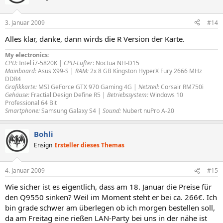
3. Januar 2009
#14
Alles klar, danke, dann wirds die R Version der Karte.
My electronics:
CPU:
Intel i7-5820K |
CPU-Lüfter
: Noctua NH-D15
Mainboard:
Asus X99-S |
RAM:
2x 8 GB Kingston HyperX Fury 2666 MHz
DDR4
Grafikkarte:
MSI GeForce GTX 970 Gaming 4G |
Netzteil:
Corsair RM750i
Gehäuse:
Fractial Design Define R5 |
Betriebssystem:
Windows 10
Professional 64 Bit
Smartphone:
Samsung Galaxy S4 |
Sound:
Nubert nuPro A-20
Bohli
Ensign
Ersteller dieses Themas
4. Januar 2009
#15
Wie sicher ist es eigentlich, dass am 18. Januar die Preise für
den Q9550 sinken? Weil im Moment steht er bei ca. 266€. Ich
bin grade schwer am überlegen ob ich morgen bestellen soll,
da am Freitag eine rießen LAN-Party bei uns in der nähe ist