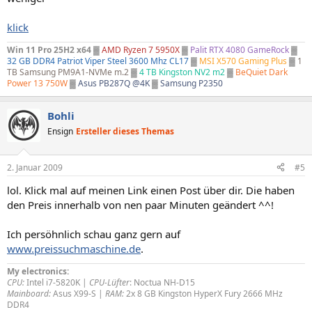
klick
Win 11 Pro 25H2 x64
▓
AMD Ryzen 7 5950X
▓
Palit RTX 4080 GameRock
▓
32 GB DDR4 Patriot Viper Steel 3600 Mhz CL17
▓
MSI X570 Gaming Plus
▓
1
TB Samsung PM9A1-NVMe m.2
▓
4 TB Kingston NV2 m2
▓
BeQuiet Dark
Power 13 750W
▓
Asus PB287Q @4K
▓
Samsung P2350
Bohli
Ensign
Ersteller dieses Themas
2. Januar 2009
#5
lol. Klick mal auf meinen Link einen Post über dir. Die haben
den Preis innerhalb von nen paar Minuten geändert ^^!
Ich persöhnlich schau ganz gern auf
www.preissuchmaschine.de
.
My electronics:
CPU:
Intel i7-5820K |
CPU-Lüfter
: Noctua NH-D15
Mainboard:
Asus X99-S |
RAM:
2x 8 GB Kingston HyperX Fury 2666 MHz
DDR4