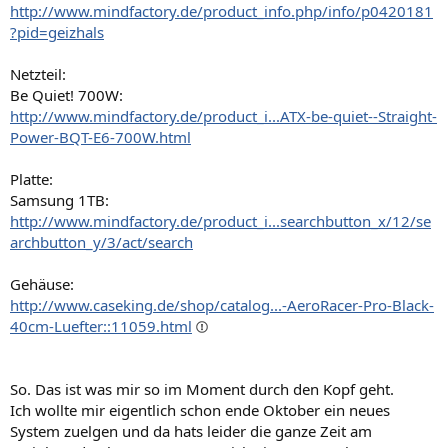
http://www.mindfactory.de/product_info.php/info/p0420181
?pid=geizhals
Netzteil:
Be Quiet! 700W:
http://www.mindfactory.de/product_i...ATX-be-quiet--Straight-
Power-BQT-E6-700W.html
Platte:
Samsung 1TB:
http://www.mindfactory.de/product_i...searchbutton_x/12/se
archbutton_y/3/act/search
Gehäuse:
http://www.caseking.de/shop/catalog...-AeroRacer-Pro-Black-
40cm-Luefter::11059.html
So. Das ist was mir so im Moment durch den Kopf geht.
Ich wollte mir eigentlich schon ende Oktober ein neues
System zuelgen und da hats leider die ganze Zeit am