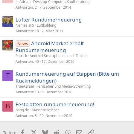
LeAdrian
Desktop-Computer: Kaufberatung
Antworten
2
7. September 2014
Lüfter Rundumerneuerung
NemesisFS
Luftkühlung
Antworten
18
7. März 2011
Android Market erhält
News
Rundumerneuerung
Patrick
Android-Smartphones und -Tablets
Antworten
40
17. Dezember 2010
Rundumerneuerung auf Etappen (Bitte um
T
Rückmeldungen)
TrueAzrael
Fernseher und Media-Streaming
Antworten
13
8. Dezember 2010
Festplatten rundumerneuerung!
B
bang.de
Massenspeicher
Antworten
8
20. November 2010
Facebook
X (Twitter)
Bluesky
Reddit
WhatsApp
E-Mail
Link
Teilen: