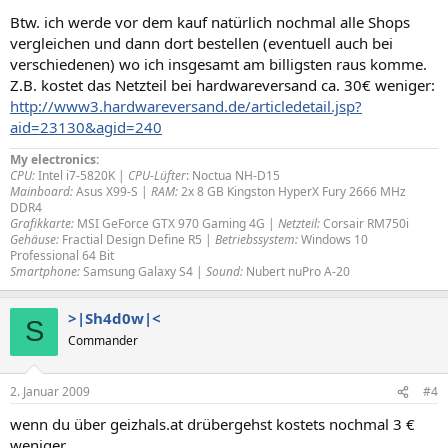
Btw. ich werde vor dem kauf natürlich nochmal alle Shops
vergleichen und dann dort bestellen (eventuell auch bei
verschiedenen) wo ich insgesamt am billigsten raus komme.
Z.B. kostet das Netzteil bei hardwareversand ca. 30€ weniger:
http://www3.hardwareversand.de/articledetail.jsp?
aid=23130&agid=240
My electronics:
CPU:
Intel i7-5820K |
CPU-Lüfter
: Noctua NH-D15
Mainboard:
Asus X99-S |
RAM:
2x 8 GB Kingston HyperX Fury 2666 MHz
DDR4
Grafikkarte:
MSI GeForce GTX 970 Gaming 4G |
Netzteil:
Corsair RM750i
Gehäuse:
Fractial Design Define R5 |
Betriebssystem:
Windows 10
Professional 64 Bit
Smartphone:
Samsung Galaxy S4 |
Sound:
Nubert nuPro A-20
>|Sh4d0w|<
S
Commander
2. Januar 2009
#4
wenn du über geizhals.at drübergehst kostets nochmal 3 €
weniger