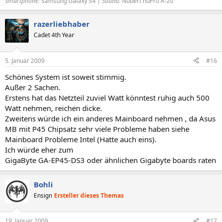
Smartphone:
Samsung Galaxy S4 |
Sound:
Nubert nuPro A-20
razerliebhaber
Cadet 4th Year
5. Januar 2009
#16
Schönes System ist soweit stimmig.
Außer 2 Sachen.
Erstens hat das Netzteil zuviel Watt könntest ruhig auch 500
Watt nehmen, reichen dicke.
Zweitens würde ich ein anderes Mainboard nehmen , da Asus
MB mit P45 Chipsatz sehr viele Probleme haben siehe
Mainboard Probleme Intel (Hatte auch eins).
Ich würde eher zum
GigaByte GA-EP45-DS3 oder ähnlichen Gigabyte boards raten
Bohli
Ensign
Ersteller dieses Themas
19. Januar 2009
#17