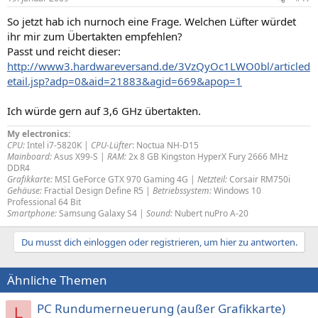
So jetzt hab ich nurnoch eine Frage. Welchen Lüfter würdet
ihr mir zum Übertakten empfehlen?
Passt und reicht dieser:
http://www3.hardwareversand.de/3VzQyOc1LWO0bl/articled
etail.jsp?adp=0&aid=21883&agid=669&apop=1
Ich würde gern auf 3,6 GHz übertakten.
My electronics:
CPU:
Intel i7-5820K |
CPU-Lüfter
: Noctua NH-D15
Mainboard:
Asus X99-S |
RAM:
2x 8 GB Kingston HyperX Fury 2666 MHz
DDR4
Grafikkarte:
MSI GeForce GTX 970 Gaming 4G |
Netzteil:
Corsair RM750i
Gehäuse:
Fractial Design Define R5 |
Betriebssystem:
Windows 10
Professional 64 Bit
Smartphone:
Samsung Galaxy S4 |
Sound:
Nubert nuPro A-20
Du musst dich einloggen oder registrieren, um hier zu antworten.
Ähnliche Themen
PC Rundumerneuerung (außer Grafikkarte)
L