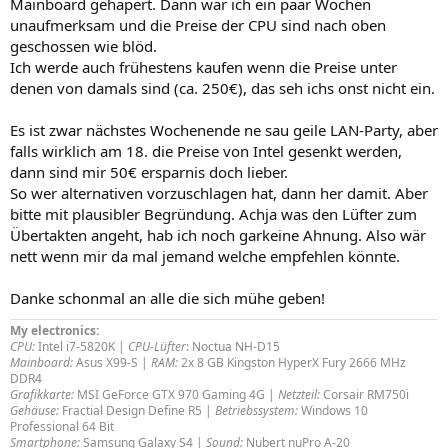
Mainboard gehapert. Dann war ich ein paar Wochen
unaufmerksam und die Preise der CPU sind nach oben
geschossen wie blöd.
Ich werde auch frühestens kaufen wenn die Preise unter
denen von damals sind (ca. 250€), das seh ichs onst nicht ein.
Es ist zwar nächstes Wochenende ne sau geile LAN-Party, aber
falls wirklich am 18. die Preise von Intel gesenkt werden,
dann sind mir 50€ ersparnis doch lieber.
So wer alternativen vorzuschlagen hat, dann her damit. Aber
bitte mit plausibler Begründung. Achja was den Lüfter zum
Übertakten angeht, hab ich noch garkeine Ahnung. Also wär
nett wenn mir da mal jemand welche empfehlen könnte.
Danke schonmal an alle die sich mühe geben!
My electronics:
CPU:
Intel i7-5820K |
CPU-Lüfter
: Noctua NH-D15
Mainboard:
Asus X99-S |
RAM:
2x 8 GB Kingston HyperX Fury 2666 MHz
DDR4
Grafikkarte:
MSI GeForce GTX 970 Gaming 4G |
Netzteil:
Corsair RM750i
Gehäuse:
Fractial Design Define R5 |
Betriebssystem:
Windows 10
Professional 64 Bit
Smartphone:
Samsung Galaxy S4 |
Sound:
Nubert nuPro A-20