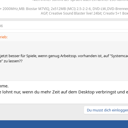
+ 2000MHz,MB: Biostar M7VIQ, 2x512MB (MCI) 2.5-2-2-6, DVD-LW.,DVD-Brenne
AGP, Creative Sound Blaster live! 24bit; Creativ 5+1 Box
06
rieb:
s jetzt besser für Spiele, wenn genug Arbeitssp. vorhanden ist, auf "Systemca
" zu lassen??
mme.
 lohnt nur, wenn du mehr Zeit auf dem Desktop verbringst und
Du musst dich einloggen