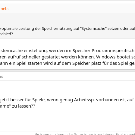
rieb:
die optimale Leistung der Speichernutzung auf "Systemcache" setzen oder a
schied?
ystemcache einstellung, werden im Speicher Programmspezifische
en aufruf schneller gestartet werden können. Windows bootet som
dann ein Spiel starten wird auf dem Speicher platz für das Spiel gesc
06
s jetzt besser für Spiele, wenn genug Arbeitssp. vorhanden ist, au
mme" zu lassen??
Nich immer stimmt der Spruch: auch ein lahmer Esel kommt 