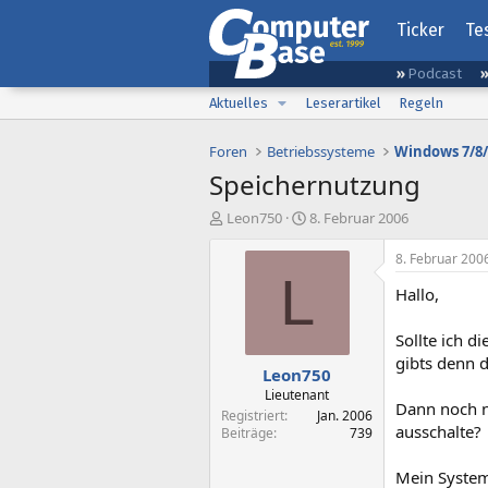
Ticker
Te
Podcast
Aktuelles
Leserartikel
Regeln
Foren
Betriebssysteme
Windows 7/8/
Speichernutzung
E
E
Leon750
8. Februar 2006
r
r
s
s
8. Februar 200
t
t
L
Hallo,
e
e
l
l
l
l
Sollte ich 
e
t
gibts denn d
Leon750
r
a
m
Lieutenant
Dann noch n
Registriert
Jan. 2006
ausschalte?
Beiträge
739
Mein Syste