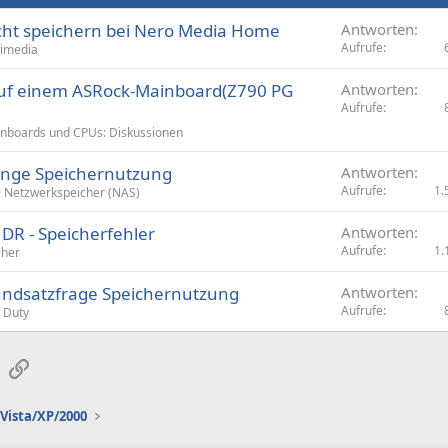
icht speichern bei Nero Media Home
Antworten
Aufrufe
timedia
auf einem ASRock-Mainboard(Z790 PG
Antworten
Aufrufe
nboards und CPUs: Diskussionen
inge Speichernutzung
Antworten
Aufrufe
1.
Netzwerkspeicher (NAS)
DR - Speicherfehler
Antworten
Aufrufe
1.
cher
ndsatzfrage Speichernutzung
Antworten
Aufrufe
f Duty
sApp
E-Mail
Link
Vista/XP/2000