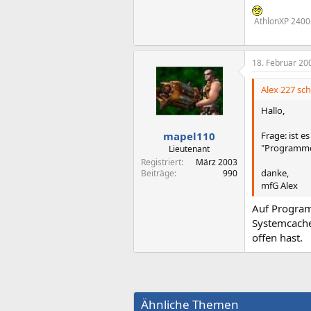
AthlonXP 2400
18. Februar 20
Alex 227 sch
Hallo,
Frage: ist e
mapel110
"Programme
Lieutenant
Registriert
März 2003
danke,
Beiträge
990
mfG Alex
Auf Progra
Systemcache
offen hast.
Ähnliche Themen