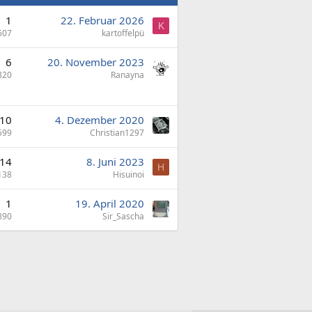
1
22. Februar 2026
K
607
kartoffelpü
6
20. November 2023
820
Ranayna
10
4. Dezember 2020
599
Christian1297
14
8. Juni 2023
H
138
Hisuinoi
1
19. April 2020
890
Sir_Sascha