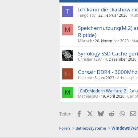
Ich kann die Diashow n
T
Tangolady
22. Februar 2026
Mul
Speichernutzung(M.2) 
M
Riptide)
Mikusch
20. November 2023
Mai
Synology SSD Cache ger
Christian1297
4. Dezember 2020
Corsair DDR4 - 3000Mhz 
H
Hisuinoi
8. Juni 2023
Arbeitsspei
Gru
CoD:Modern Warfare 2
M
MathiasJBO
19. April 2020
Call o
Facebook
X (Twitter)
Bluesky
Reddit
What
Teilen:
Foren
Betriebssysteme
Windows 7/8/