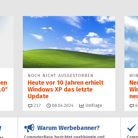
NOCH NICHT AUSGESTORBEN
WI
ien
Heute vor 10 Jahren erhielt
Ne
.0“
Windows XP das letzte
Wi
Update
ne
Kommentare
217
08.04.2024
Umfrage
6
Warum Werbebanner?
!
ComputerBase berichtet unabhängig und
Compu
er