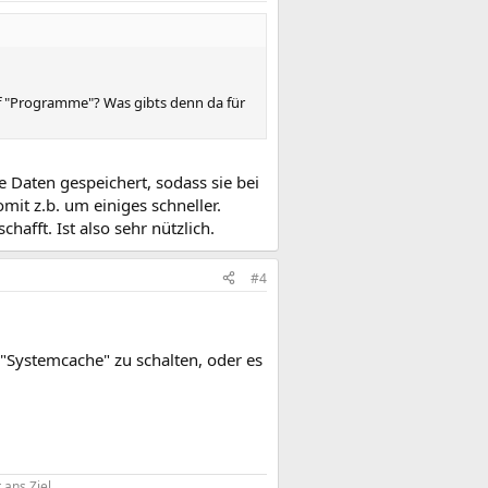
uf "Programme"? Was gibts denn da für
 Daten gespeichert, sodass sie bei
it z.b. um einiges schneller.
hafft. Ist also sehr nützlich.
#4
f "Systemcache" zu schalten, oder es
ans Ziel​