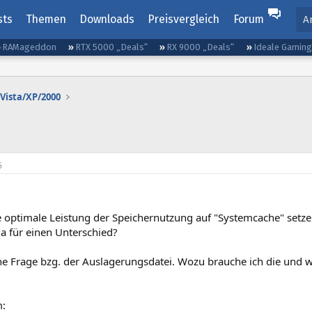
sts
Themen
Downloads
Preisvergleich
Forum
A
RAMageddon
RTX 5000 „Deals“
RX 9000 „Deals“
Ideale Gamin
Vista/XP/2000
6
die optimale Leistung der Speichernutzung auf "Systemcache" se
a für einen Unterschied?
e Frage bzg. der Auslagerungsdatei. Wozu brauche ich die und wa
m: