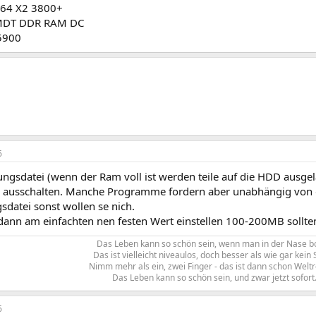
64 X2 3800+
MDT DDR RAM DC
5900
6
ungsdatei (wenn der Ram voll ist werden teile auf die HDD ausge
 ausschalten. Manche Programme fordern aber unabhängig von
datei sonst wollen se nich.
dann am einfachten nen festen Wert einstellen 100-200MB sollten 
Das Leben kann so schön sein, wenn man in der Nase bo
Das ist vielleicht niveaulos, doch besser als wie gar kein 
Nimm mehr als ein, zwei Finger - das ist dann schon Welt
Das Leben kann so schön sein, und zwar jetzt sofort.
6