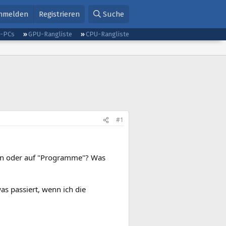
nmelden
Registrieren
Suche
g-PCs
GPU-Rangliste
CPU-Rangliste
#1
tzen oder auf "Programme"? Was
s passiert, wenn ich die