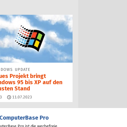
NDOWS UPDATE
ues Projekt bringt
ndows 95 bis XP auf den
usten Stand
Kommentare
3
11.07.2023
ComputerBase Pro
terBase Pro ist die werbefreie,