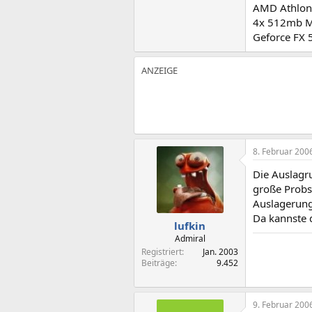
AMD Athlon
4x 512mb 
Geforce FX 
8. Februar 200
Die Auslagr
große Probs
Auslagerungs
Da kannste 
lufkin
Admiral
Registriert
Jan. 2003
Beiträge
9.452
9. Februar 200