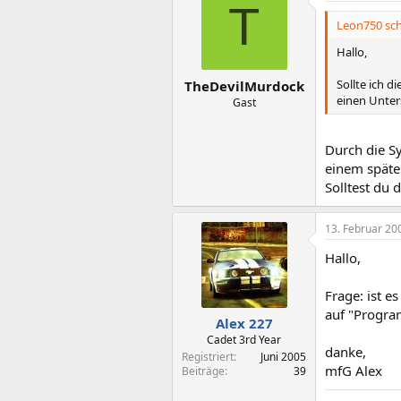
T
Leon750 sch
Hallo,
Sollte ich 
TheDevilMurdock
einen Unter
Gast
Durch die S
einem später
Solltest du 
13. Februar 20
Hallo,
Frage: ist e
auf "Progra
Alex 227
Cadet 3rd Year
danke,
Registriert
Juni 2005
mfG Alex
Beiträge
39