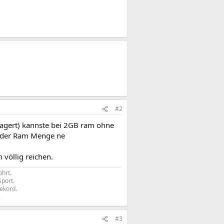
#2
lagert) kannste bei 2GB ram ohne
 der Ram Menge ne
völlig reichen.
hrt.
Sport.
rekord.
​
#3