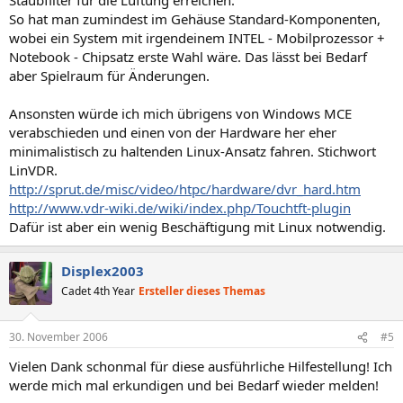
So hat man zumindest im Gehäuse Standard-Komponenten,
wobei ein System mit irgendeinem INTEL - Mobilprozessor +
Notebook - Chipsatz erste Wahl wäre. Das lässt bei Bedarf
aber Spielraum für Änderungen.
Ansonsten würde ich mich übrigens von Windows MCE
verabschieden und einen von der Hardware her eher
minimalistisch zu haltenden Linux-Ansatz fahren. Stichwort
LinVDR.
http://sprut.de/misc/video/htpc/hardware/dvr_hard.htm
http://www.vdr-wiki.de/wiki/index.php/Touchtft-plugin
Dafür ist aber ein wenig Beschäftigung mit Linux notwendig.
Displex2003
Cadet 4th Year
Ersteller dieses Themas
30. November 2006
#5
Vielen Dank schonmal für diese ausführliche Hilfestellung! Ich
werde mich mal erkundigen und bei Bedarf wieder melden!