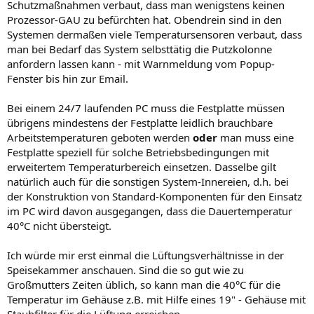
Schutzmaßnahmen verbaut, dass man wenigstens keinen
Prozessor-GAU zu befürchten hat. Obendrein sind in den
Systemen dermaßen viele Temperatursensoren verbaut, dass
man bei Bedarf das System selbsttätig die Putzkolonne
anfordern lassen kann - mit Warnmeldung vom Popup-
Fenster bis hin zur Email.
Bei einem 24/7 laufenden PC muss die Festplatte müssen
übrigens mindestens der Festplatte leidlich brauchbare
Arbeitstemperaturen geboten werden
oder
man muss eine
Festplatte speziell für solche Betriebsbedingungen mit
erweitertem Temperaturbereich einsetzen. Dasselbe gilt
natürlich auch für die sonstigen System-Innereien, d.h. bei
der Konstruktion von Standard-Komponenten für den Einsatz
im PC wird davon ausgegangen, dass die Dauertemperatur
40°C nicht übersteigt.
Ich würde mir erst einmal die Lüftungsverhältnisse in der
Speisekammer anschauen. Sind die so gut wie zu
Großmutters Zeiten üblich, so kann man die 40°C für die
Temperatur im Gehäuse z.B. mit Hilfe eines 19" - Gehäuse mit
Staubfilter für die Lüftung erreichen.