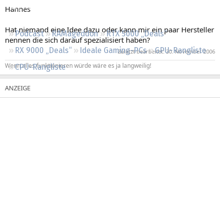
Regeln
Hannes
Hat niemand eine Idee dazu oder kann mir ein paar Hersteller
Podcast
RAMageddon
RTX 5000 „Deals“
nennen die sich darauf spezialisiert haben?
RX 9000 „Deals“
Ideale Gaming-PCs
GPU-Rangliste
Zuletzt bearbeitet:
30. November 2006
Wenn alles funktionieren würde wäre es ja langweilig!
CPU-Rangliste