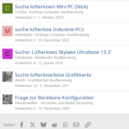
Suche lüfterlosen Mini PC (Stick)
C
Chzilax
Desktop-Computer: Kaufberatung
Antworten
5
1. Oktober 2023
suche lüfterlose Industrie-PCs
M
mobobobo
Desktop-Computer: Kaufberatung
Antworten
3
20. Dezember 2022
Suche: Lüfterloses Skylake Ultrabook 13.3'
C
chankoedo
Notebooks: Kaufberatung
Antworten
4
12. Januar 2016
Suche lüfterlose/leise Grafikkarte
devOh
Grafikkarten: Kaufberatung
Antworten
22
5. Dezember 2011
Frage zur Barebone Konfiguration
Heavenwalker
Fernseher und Media-Streaming
Antworten
0
16. Dezember 2005
Facebook
X (Twitter)
Bluesky
Reddit
WhatsApp
E-Mail
Link
Teilen: