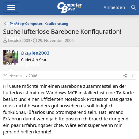
Hauptmenü
Anmelden
Desktop-Computer: Kaufberatung
Ticker
Suche lüfterlose Barebone Konfiguration!
Tests
E
E
Displex2003
29. November 2006
r
r
Downloads
s
s
Displex2003
t
t
Cadet 4th Year
e
e
Preisvergleich
l
l
l
l
29. November 2006
#1
Forum
e
t
r
a
Hi Leute möchte mir einen Barebone zusammestellen der
Aktuelles
m
Lüfterlos ist mit der Windows-MCE installiert ist eine TV Karte
besitzt und einen Effizienten Notebook Prozessor. Das ganze
Empfohlene Inhalte
muss nicht besonders gut aussehen es soll lediglich
Neue Beiträge
funktional, lüfterlos und Stromsparend sein. Hat jemand
Erfahrun damit wenn ja bitte posten ich bräuchte dringend
Neueste Aktivitäten
ein paar Erfahrungsberichte. Wäre echt super wenn mir
jemand helfen könnte!
Leserartikel