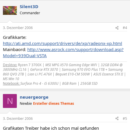
Silent3D
Commander
3. Dezember 2006
#4
Grafikkarte:
http://ati.amd.com/support/drivers/de/xp/radeonx-xp.html
Mainbaord:
http://www.asrock.com/support/download.asp?
Model=939Dual-VSTA
Desktop:
Ryzen 7 3700X
| MSI MPG X570 Gaming Edge WiFi | 32GB DDR4 @
3800MHz CL16 | GeForce RTX 3070 | Samsung 970 EVO Plus 1TB + Samsung
860 QVO 2TB | Lian Li PC-A76X | Bequiet E10-CM 500W | ASUS Essence STX II |
MS Win 10
Notebook:
Surface Pro 4 - i5 6300U | 8GB Ram | 256GB SSD
neuergeorge
N
Newbie
Ersteller dieses Themas
3. Dezember 2006
#5
Grafikaten Treiber habe ich schon mal gefunden