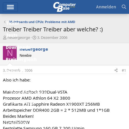
Hauptmenü
Anmelden
Mainboards und CPUs: Probleme mit AMD
Ticker
Treiber Treiber Treiber aber welche? :)
Tests
E
E
neuergeorge
3. Dezember 2006
r
r
Downloads
s
s
neuergeorge
N
t
t
Newbie
e
e
Preisvergleich
l
l
l
l
3. Dezember 2006
#1
Forum
e
t
r
a
Also ich habe:
Aktuelles
m
Mainbord AsRock 939Dual-VSTA
Empfohlene Inhalte
Prozesor AMD Athlon 64 X2 3800
Neue Beiträge
Grafikarte ATI Sapphire Radeon X1900XT 256MB
Arbeitspeicher DDR400 2GB = 2 * 512MB und 1*1GB
Neueste Aktivitäten
Beides Marken!
Netzteil500W
Leserartikel
Festplatte Samsung 160 GB 7.200 U/min