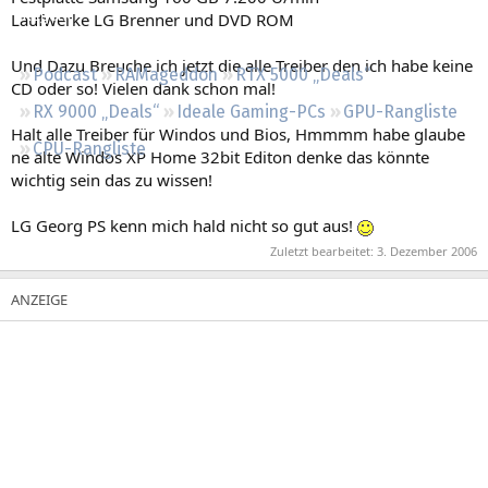
Regeln
Laufwerke LG Brenner und DVD ROM
Und Dazu Breuche ich jetzt die alle Treiber den ich habe keine
Podcast
RAMageddon
RTX 5000 „Deals“
CD oder so! Vielen dank schon mal!
RX 9000 „Deals“
Ideale Gaming-PCs
GPU-Rangliste
Halt alle Treiber für Windos und Bios, Hmmmm habe glaube
CPU-Rangliste
ne alte Windos XP Home 32bit Editon denke das könnte
wichtig sein das zu wissen!
LG Georg PS kenn mich hald nicht so gut aus!
Zuletzt bearbeitet:
3. Dezember 2006