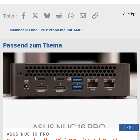
Facebook
X (Twitter)
Bluesky
Reddit
WhatsApp
E-Mail
Link
Teilen:
Mainboards und CPUs: Probleme mit AMD
Passend zum Thema
TEST
ASUS NUC 16 PRO