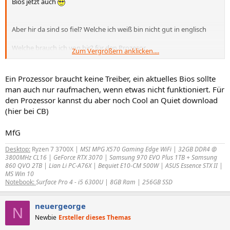
Bios jetzt auch
Aber hir da sind so fiel? Welche ich weiß bin nicht gut in englisch
Welche brauch ich von hir? für den Prozesor
Zum Vergrößern anklicken....
http://www.amd.com/us-en/Processors/..._13118,00.html
Ein Prozessor braucht keine Treiber, ein aktuelles Bios sollte
man auch nur raufmachen, wenn etwas nicht funktioniert. Für
den Prozessor kannst du aber noch Cool an Quiet download
(hier bei CB)
MfG
Desktop:
Ryzen 7 3700X
| MSI MPG X570 Gaming Edge WiFi | 32GB DDR4 @
3800MHz CL16 | GeForce RTX 3070 | Samsung 970 EVO Plus 1TB + Samsung
860 QVO 2TB | Lian Li PC-A76X | Bequiet E10-CM 500W | ASUS Essence STX II |
MS Win 10
Notebook:
Surface Pro 4 - i5 6300U | 8GB Ram | 256GB SSD
neuergeorge
N
Newbie
Ersteller dieses Themas