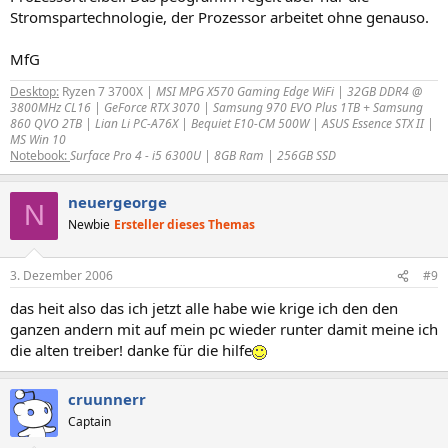
Stromspartechnologie, der Prozessor arbeitet ohne genauso.
MfG
Desktop:
Ryzen 7 3700X
| MSI MPG X570 Gaming Edge WiFi | 32GB DDR4 @
3800MHz CL16 | GeForce RTX 3070 | Samsung 970 EVO Plus 1TB + Samsung
860 QVO 2TB | Lian Li PC-A76X | Bequiet E10-CM 500W | ASUS Essence STX II |
MS Win 10
Notebook:
Surface Pro 4 - i5 6300U | 8GB Ram | 256GB SSD
neuergeorge
N
Newbie
Ersteller dieses Themas
3. Dezember 2006
#9
das heit also das ich jetzt alle habe wie krige ich den den
ganzen andern mit auf mein pc wieder runter damit meine ich
die alten treiber! danke für die hilfe
cruunnerr
Captain