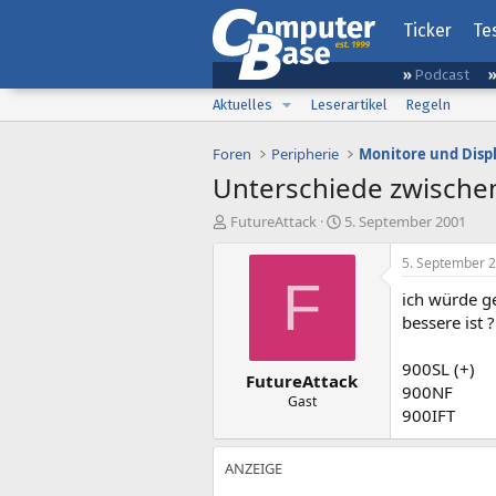
Ticker
Te
Podcast
Aktuelles
Leserartikel
Regeln
Foren
Peripherie
Monitore und Disp
Unterschiede zwische
E
E
FutureAttack
5. September 2001
r
r
s
s
5. September 
t
t
F
ich würde g
e
e
l
l
bessere ist ?
l
l
e
t
900SL (+)
FutureAttack
r
a
900NF
m
Gast
900IFT