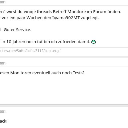
2001
n" wirst du einige threads Betreff Monitore im Forum finden.
r vor ein paar Wochen den Iiyama902MT zugelegt.
l. Guter Service.
in 10 Jahren noch tut bin ich zufrieden damit.
cities.com/SoHo/Lofts/8112/pacrun.gif
2001
iesen Monitoren eventuell auch noch Tests?
2001
ack!