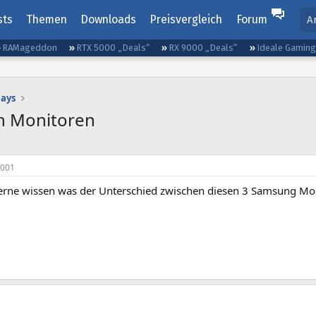
sts
Themen
Downloads
Preisvergleich
Forum
A
RAMageddon
RTX 5000 „Deals“
RX 9000 „Deals“
Ideale Gamin
lays
n Monitoren
2001
erne wissen was der Unterschied zwischen diesen 3 Samsung Model