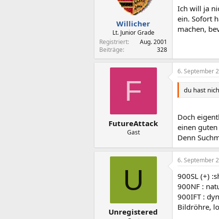
Ich will ja 
ein. Sofort 
Willicher
machen, bev
Lt. Junior Grade
Registriert
Aug. 2001
Beiträge
328
6. September 
F
du hast nic
Doch eigent
FutureAttack
einen guten 
Gast
Denn Suchma
6. September 
U
900SL (+) :s
900NF : natu
900IFT : dyn
Bildröhre, 
Unregistered