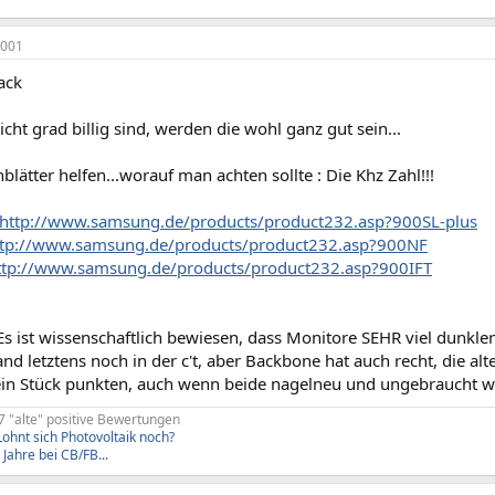
2001
ack
nicht grad billig sind, werden die wohl ganz gut sein...
blätter helfen...worauf man achten sollte : Die Khz Zahl!!!
http://www.samsung.de/products/product232.asp?900SL-plus
ttp://www.samsung.de/products/product232.asp?900NF
ttp://www.samsung.de/products/product232.asp?900IFT
Es ist wissenschaftlich bewiesen, dass Monitore SEHR viel dunkler
and letztens noch in der c't, aber Backbone hat auch recht, die 
in Stück punkten, auch wenn beide nagelneu und ungebraucht w
7 "alte" positive Bewertungen
ohnt sich Photovoltaik noch?
 Jahre bei CB/FB...