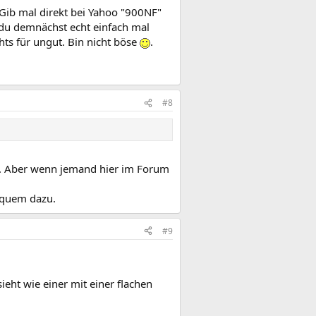
? Gib mal direkt bei Yahoo "900NF"
t du demnächst echt einfach mal
chts für ungut. Bin nicht böse
.
#8
ze. Aber wenn jemand hier im Forum
equem dazu.
#9
sieht wie einer mit einer flachen