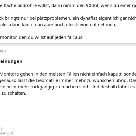
 flache bildröhre willst, dann nimm den 900nf, wenn du einer gew
ck bringts nur bei platzproblemen, ein dynaflat eigentlich gar nicht
maler, dann kann man aber auch gleich einen nf nehmen.
monitor, den du willst auf jeden fall aus.
2001
heinungen
s. Monitore gehen in den meisten Fällen nicht einfach kaputt, s
 genauso lässt die Geomatrie immer mehr zu wünschen übrig. Das
die nicht mehr rückgängig zu machen sind. Und deshalb lohnt es 
 zu schalten.
60
P55A-UD5