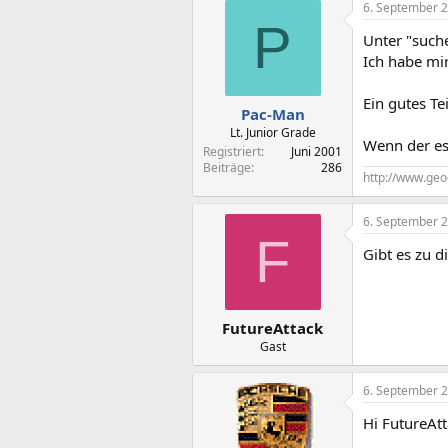
6. September 
P
Unter "suche
Ich habe mi
Ein gutes Tei
Pac-Man
Lt. Junior Grade
Wenn der es 
Registriert
Juni 2001
Beiträge
286
http://www.geo
6. September 
F
Gibt es zu d
FutureAttack
Gast
6. September 
Hi FutureAtt