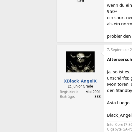
Gast
wenn du eine
950+
ein short ne
als ein nor
probier den 
7. September 
Altersersc
Ja, so ist e
unschärfer,
XBlack_AngelX
Monitoren, 
Lt. Junior Grade
den Standby
Registriert
Mai 2001
Beiträge
383
Asta Luego
Black_Angel
Intel Core I7-8
Gigabyte GA-