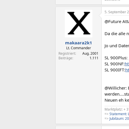
5. September 
@Future Att
Da die alle 
makaara2k1
Jo und Daten
Lt. Commander
Registriert
Aug. 2001
SL 900Plus:
Beiträge
1.111
SL 900NF:
h
SL 900IFT:
h
@Willicher: 
werden....st
Neuen eh ke
Marktplatz: + 3
=>
Statement: L
=>
Jubiläum: 20