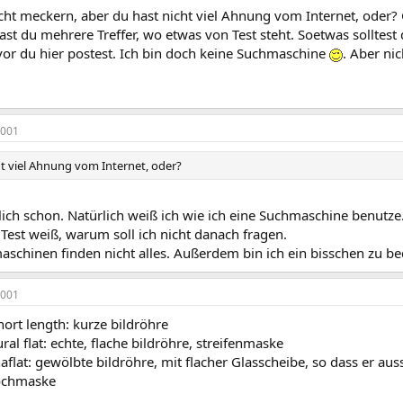
nicht meckern, aber du hast nicht viel Ahnung vom Internet, oder
hast du mehrere Treffer, wo etwas von Test steht. Soetwas solltes
or du hier postest. Ich bin doch keine Suchmaschine
. Aber ni
2001
ht viel Ahnung vom Internet, oder?
lich schon. Natürlich weiß ich wie ich eine Suchmaschine benut
Test weiß, warum soll ich nicht danach fragen.
schinen finden nicht alles. Außerdem bin ich ein bisschen zu b
2001
hort length: kurze bildröhre
ral flat: echte, flache bildröhre, streifenmaske
aflat: gewölbte bildröhre, mit flacher Glasscheibe, so dass er aus
lochmaske