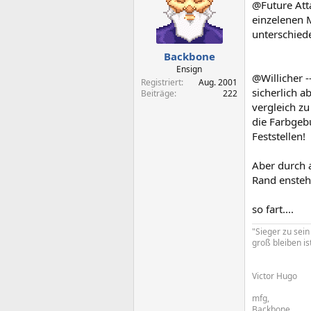
@Future Atta
einzelenen 
unterschiede
Backbone
Ensign
@Willicher -
Registriert
Aug. 2001
sicherlich a
Beiträge
222
vergleich zu
die Farbgebu
Feststellen!
Aber durch 
Rand enstehe
so fart....
"Sieger zu sein
groß bleiben ist
Victor Hugo
mfg,
Backbone