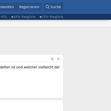
nmelden
Registrieren
Suche
g-PCs
GPU-Rangliste
CPU-Rangliste
#1
len ist und welcher vielleicht der