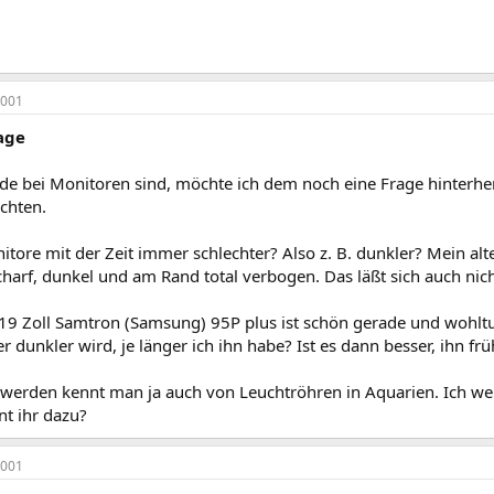
2001
age
de bei Monitoren sind, möchte ich dem noch eine Frage hinterhe
chten.
ore mit der Zeit immer schlechter? Also z. B. dunkler? Mein alter
scharf, dunkel und am Rand total verbogen. Das läßt sich auch ni
19 Zoll Samtron (Samsung) 95P plus ist schön gerade und wohltu
r dunkler wird, je länger ich ihn habe? Ist es dann besser, ihn fr
werden kennt man ja auch von Leuchtröhren in Aquarien. Ich wei
nt ihr dazu?
2001