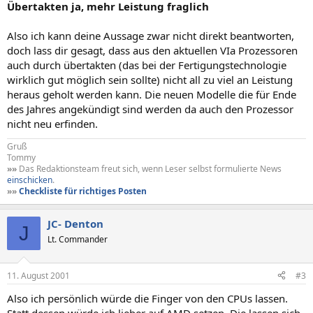
Übertakten ja, mehr Leistung fraglich
Also ich kann deine Aussage zwar nicht direkt beantworten,
doch lass dir gesagt, dass aus den aktuellen VIa Prozessoren
auch durch übertakten (das bei der Fertigungstechnologie
wirklich gut möglich sein sollte) nicht all zu viel an Leistung
heraus geholt werden kann. Die neuen Modelle die für Ende
des Jahres angekündigt sind werden da auch den Prozessor
nicht neu erfinden.
Gruß
Tommy
»»
Das Redaktionsteam freut sich, wenn Leser selbst formulierte News
einschicken
.
»»
Checkliste für richtiges Posten
JC- Denton
J
Lt. Commander
11. August 2001
#3
Also ich persönlich würde die Finger von den CPUs lassen.
Statt dessen würde ich lieber auf AMD setzen. Die lassen sich