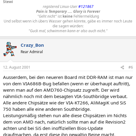
Stewi
registered Linux-User
#121867
Pain is Temporary ..... Glory is Forever
"Geht nicht"
ist
keine
Fehlermeldung
Und selbst wenn ich übers Wasser gehen könnte, gäbe es immer noch Leute
die sagen würden:
"Guck mal, schwimmen kann er also auch nicht."
Crazy_Bon
Rear Admiral
12. August 2001
#6
Ausserdem, bei den neueren Board mit DDR-RAM ist man nur
von dem VIA686B-Bug befallen (wenn er überhaupt auftritt),
wenn man auf den AMD760-Chipsatz zugreift. Der wird
nähmlich noch mit dem besagten VIA-Southbridge verbaut.
Alle andere Chipsätze wie der VIA-KT266, AliMagiK und SiS
750 haben alle eine anderen Southbridge.
Leistungsmäßig stehen nun alle diese Chipsätzen im Nichts
dem von AMD nach, natürlich sollte man auf die Revision2
achten und bei SiS den inoffiziellen Bios-Update
draufmachen, da erst diese ihn gewaltig Beine macht.