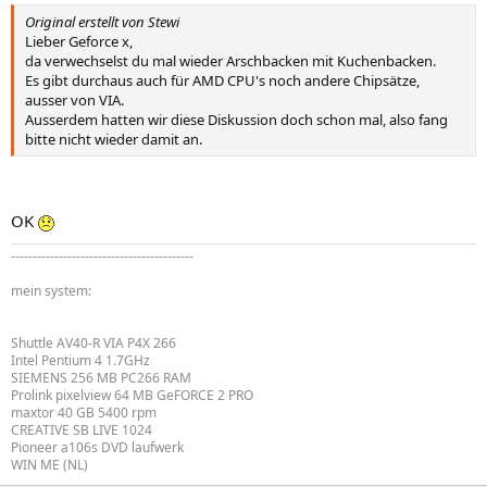
Original erstellt von Stewi
Lieber Geforce x,
da verwechselst du mal wieder Arschbacken mit Kuchenbacken.
Es gibt durchaus auch für AMD CPU's noch andere Chipsätze,
ausser von VIA.
Ausserdem hatten wir diese Diskussion doch schon mal, also fang
bitte nicht wieder damit an.
OK
------------------------------------------
mein system:
Shuttle AV40-R VIA P4X 266
Intel Pentium 4 1.7GHz
SIEMENS 256 MB PC266 RAM
Prolink pixelview 64 MB GeFORCE 2 PRO
maxtor 40 GB 5400 rpm
CREATIVE SB LIVE 1024
Pioneer a106s DVD laufwerk
WIN ME (NL)