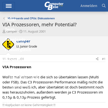
Hauptmenü
Anmelden
Mainboards und CPUs: Diskussionen
Ticker
VIA Prozessoren, mehr Potential?
Tests
E
E
camper
11. August 2001
r
r
Downloads
s
s
camper
t
t
Lt. Junior Grade
e
e
Preisvergleich
l
l
l
l
11. August 2001
#1
Forum
e
t
r
a
VIA Prozessoren
Aktuelles
m
Wollte mal wissen wie die sich so übertakten lassen (Multi
Empfohlene Inhalte
oder FSB). Das C3 Prozessoren Performance mäßig nicht die
Neue Beiträge
besten sind weiß ich, aber übertaktet ist doch bestimmt noch
was herauszuholen, außerdem werden ja C3 Prozessoren im
Neueste Aktivitäten
0,15µ & 0,13µ Prozess gefertigt.
Leserartikel
!!! Kopfjucken ist keine Gehirntätigkeit !!!