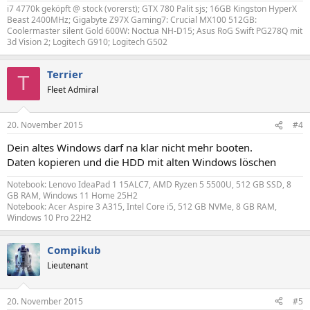
i7 4770k geköpft @ stock (vorerst); GTX 780 Palit sjs; 16GB Kingston HyperX
Beast 2400MHz; Gigabyte Z97X Gaming7: Crucial MX100 512GB:
Coolermaster silent Gold 600W: Noctua NH-D15; Asus RoG Swift PG278Q mit
3d Vision 2; Logitech G910; Logitech G502
Terrier
T
Fleet Admiral
20. November 2015
#4
Dein altes Windows darf na klar nicht mehr booten.
Daten kopieren und die HDD mit alten Windows löschen
Notebook: Lenovo IdeaPad 1 15ALC7, AMD Ryzen 5 5500U, 512 GB SSD, 8
GB RAM, Windows 11 Home 25H2
Notebook: Acer Aspire 3 A315, Intel Core i5, 512 GB NVMe, 8 GB RAM,
Windows 10 Pro 22H2
Compikub
Lieutenant
20. November 2015
#5