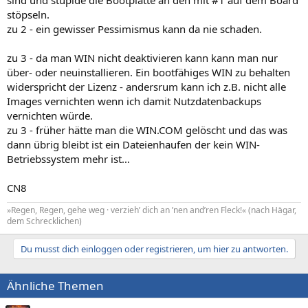
sind und stupide die Bootplatte an den mit #1 auf dem Board
stöpseln.
zu 2 - ein gewisser Pessimismus kann da nie schaden.
zu 3 - da man WIN nicht deaktivieren kann kann man nur
über- oder neuinstallieren. Ein bootfähiges WIN zu behalten
widerspricht der Lizenz - andersrum kann ich z.B. nicht alle
Images vernichten wenn ich damit Nutzdatenbackups
vernichten würde.
zu 3 - früher hätte man die WIN.COM gelöscht und das was
dann übrig bleibt ist ein Dateienhaufen der kein WIN-
Betriebssystem mehr ist…
CN8
»Regen, Regen, gehe weg · verzieh’ dich an ’nen and’ren Fleck!« (nach Hägar,
dem Schrecklichen)
Du musst dich einloggen oder registrieren, um hier zu antworten.
Ähnliche Themen