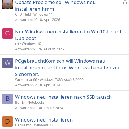
Update Probleme soll Windows neu
e
installieren hmm
s
CPU_Held
Windows 11
p
Antworten
40
8. April 2026
e
Nur Windows neu installieren im Win10-Ubuntu-
r
C
Dualboot
r
t
crt
Windows 10
Antworten
9
26. August 2025
PCgebrauchtKomisch,will Windows neu
W
installieren oder Linux, Windows behalten zur
Sicherheit.
Wickerman66
Windows 7/8/Vista/XP/2000
Antworten
64
8. April 2024
Windows neu installieren nach SSD tausch
B
Beniki
Notebooks
Antworten
8
30. Januar 2024
Windows neu installieren
D
DatHelmo
Windows 11