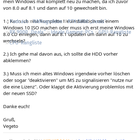
mein Windows mal komplett neu zu machen, da ich zuvor
Regeln
von 8.0 auf 8.1 und dann auf 10 gewechselt bin.
1.) Kann ich eine komplette Neuinstallation mit einem
Podcast
RAMageddon
RTX 5000 „Deals“
Windows 10 ISO machen oder muss ich erst meine Windows
RX 9000 „Deals“
Ideale Gaming-PCs
GPU-Rangliste
8.0 CD einlegen, dann auf 8.1 updaten um dann auf 10 zu
wechseln?
CPU-Rangliste
2.) Ich gehe mal davon aus, ich sollte die HDD vorher
abklemmen?
3.) Muss ich mein altes Windows irgendwie vorher löschen
oder sogar "deaktivieren" um MS zu signalisieren "nutze nur
die eine Lizenz". Oder klappt die Aktivierung problemlos mit
der neuen SSD?
Danke euch!
Gruß,
Vegeto