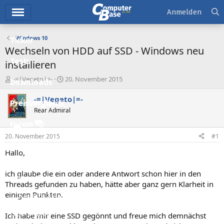
Hauptmenü
Anmelden
Windows 10
Ticker
Wechseln von HDD auf SSD - Windows neu
Tests
installieren
E
E
-=|Vegeto|=-
20. November 2015
Downloads
r
r
s
s
-=|Vegeto|=-
Preisvergleich
t
t
Rear Admiral
e
e
l
l
Forum
l
l
20. November 2015
#1
e
t
Aktuelles
r
a
Hallo,
m
Empfohlene Inhalte
ich glaube die ein oder andere Antwort schon hier in den
Neue Beiträge
Threads gefunden zu haben, hätte aber ganz gern Klarheit in
einigen Punkten.
Neueste Aktivitäten
Leserartikel
Ich habe mir eine SSD gegönnt und freue mich demnächst