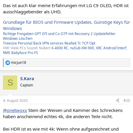
Das ist auch klar meine Erfahrungen mit LG C9 OLED, HDR ist
ausschlaggebender als UHD.
Grundlage für BIOS und Firmware Updates
,
Günstige Keys für
Windows
Richtige Freigaben
GPT EFI und Co
GTP mit Recovery
2
Updatefehler
Windows
Löschen
Treesize
Personal Back
VPN services
Realtek Tr
.
TCP Opt
HW: Viele PCs Sound: Nubert
X-4000 RC
,
nuSub XW-900
,
XRC Android Interf
,
RME Babyface Pro FS
micjun18
R
e
a
S.Kara
k
S
t
Captain
i
o
n
4. August 2020
#20
e
n
@onetwoxx
Stein der Weisen und Kammer des Schreckens
:
haben anscheinend echtes 4k, die anderen Teile nicht.
Bei HDR ist es wie mit 4k: Wenn ohne aufgezeichnet und