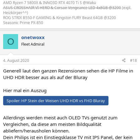
AMD Ryzen 7 5800X & INNO3D RTX 4070 Ti S @Wakü
ASUS CROSSHAIR VI HERO & Corsair Vengeance LED 4x8GB @3200
(expl.
Heizkörper^^)
ROG STRIX B550-F GAMING & Kingston FURY Beast 64GB @3200
Seasonic Prime PX-850
onetwoxx
O
Fleet Admiral
4. August 2020
#18
Generell laut den ganzen Rezensionen sehen die HP Filme in
UHD HDR besser aus als auf der Bluray
Hier mal ein Auszug
Spoiler:
HP Stein der Weisen UHD HDR vs FHD Bluray
Allerdings werden meist auch OLED TVs genutzt zum
Vergleichen, da diese am meisten Bildqualität
abliefern/herausholen können.
Dein Philips ist ein Einstiegsklasse TV mit IPS Panel, der kein