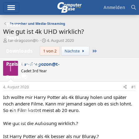
Hauptmenü
Anmelden
Fernseher und Media-Streaming
Ticker
Wie gut ist 4k UHD wirklich?
Tests
E
E
tar-dragozon@t-
4. August 2020
r
r
Letzte
Downloads
1 von 2
Nächste
s
s
t
t
e
e
tar-dragozon@t-
Preisvergleich
T
l
l
Cadet 3rd Year
l
l
Forum
e
t
r
a
4. August 2020
#1
Aktuelles
m
Ich wollte mir Harry Potter als 4k Bluray holen und später
Empfohlene Inhalte
noch andere Filme. Kann mir jemand sagen ob es sich lohnt.
So ein Film kostet meist ab 20 euro.
Neue Beiträge
Neueste Aktivitäten
Wie gut ist die Auflösung wirklich.?
Leserartikel
Ist Harry Potter als 4k besser als nur Bluray.?