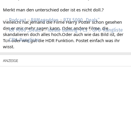
Regeln
Merkt man den unterschied oder ist es nicht doll.?
Podcast
RAMageddon
RTX 5000 „Deals“
Vielleicht hat jemand die Filme Harry Potter schon gesehen
das er mir mehr sagen kann. Oder andere Filme, die
RX 9000 „Deals“
Ideale Gaming-PCs
GPU-Rangliste
skandalieren doch alles hoch.Oder auch wie das Bild ist, der
CPU-Rangliste
Ton oder wie gut die HDR Funktion. Postet einfach was ihr
wisst.