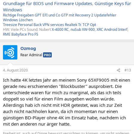
Grundlage für BIOS und Firmware Updates
,
Günstige Keys für
Windows
Richtige Freigaben
GPT EFI und Co
GTP mit Recovery
2
Updatefehler
Windows
Löschen
Treesize
Personal Back
VPN services
Realtek Tr
.
TCP Opt
HW: Viele PCs Sound: Nubert
X-4000 RC
,
nuSub XW-900
,
XRC Android Interf
,
RME Babyface Pro FS
Ozmog
Rear Admiral
PRO
4. August 2020
#13
Ich hatte 4K letztes Jahr an meinem Sony 65XF9005 mit einen
gerade neu erschienenden "Blockbuster" ausprobiert. Die
unterschiede waren für mich zu marginal, als das ich teils
doppelt so viel für einen Film ausgeben wollen würde.
Allerdings hab ich nicht mit HDR getestet, was ich zur Zeit
auch nicht nachholen kann, da ich momentan nur einen
günstigen BD-Player ohne 4K im Einsatz habe, nachdem ich
mit den anderen nur ärger hatte.
Freiheit ist, auch auf Dinge bewusst verzichten zu können, um nicht anderen