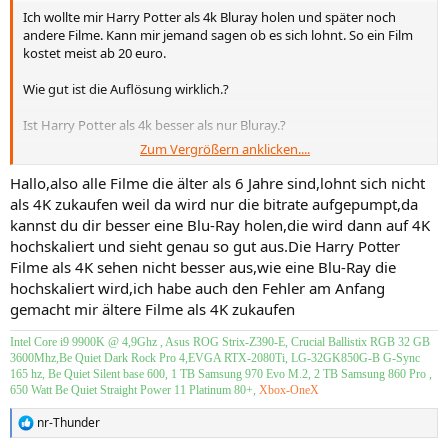
Ich wollte mir Harry Potter als 4k Bluray holen und später noch
andere Filme. Kann mir jemand sagen ob es sich lohnt. So ein Film
kostet meist ab 20 euro.
Wie gut ist die Auflösung wirklich.?
Ist Harry Potter als 4k besser als nur Bluray.?
Zum Vergrößern anklicken....
Merkt man den unterschied oder ist es nicht doll.?
Hallo,also alle Filme die älter als 6 Jahre sind,lohnt sich nicht
Vielleicht hat jemand die Filme Harry Potter schon gesehen das er
als 4K zukaufen weil da wird nur die bitrate aufgepumpt,da
mir mehr sagen kann. Oder andere Filme, die skandalieren doch
kannst du dir besser eine Blu-Ray holen,die wird dann auf 4K
alles hoch.Oder auch wie das Bild ist, der Ton oder wie gut die HDR
hochskaliert und sieht genau so gut aus.Die Harry Potter
Funktion. Postet einfach was ihr wisst.
Filme als 4K sehen nicht besser aus,wie eine Blu-Ray die
hochskaliert wird,ich habe auch den Fehler am Anfang
gemacht mir ältere Filme als 4K zukaufen
Intel Core i9 9900K @ 4,9Ghz , Asus ROG Strix-Z390-E, Crucial Ballistix RGB 32 GB
3600Mhz,Be Quiet Dark Rock Pro 4,EVGA RTX-2080Ti, LG-32GK850G-B G-Sync
165 hz, Be Quiet Silent base 600, 1 TB Samsung 970 Evo M.2, 2 TB Samsung 860 Pro ,
650 Watt Be Quiet Straight Power 11 Platinum 80+,
Xbox-OneX
nr-Thunder
R
e