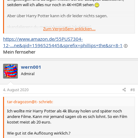
seitdem will ich alles nur noch in 4K+HDR sehen
Aber über Harry Potter kann ich dir leider nichts sagen.
skandalieren= du meinst bestimmt "skalieren".
Zum Vergrößern anklicken....
Bzgl. Ton: das hängt auch von der Tonspur auf der BD ab, wenn du
https://www.amazon.de/55PUS7304-
zb. ATMOS haben willst - bei den meisten ist eine sehr schlechte
12-...ne&qid=1596525445&sprefix=phillips+the&sr=8-1
ATMOS Spur drauf, ich habe mich daher unter anderem deshalb für
Mein fernseher
den Upmixer "Auro3D" entschieden, der macht seine Arbeit sehr
gut.
wern001
Admiral
4. August 2020
#8
tar-dragozon@t- schrieb:
Ich wollte mir Harry Potter als 4k Bluray holen und später noch
andere Filme. Kann mir jemand sagen ob es sich lohnt. So ein Film
kostet meist ab 20 euro.
Wie gut ist die Auflösung wirklich.?