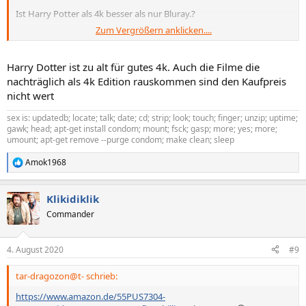
Ist Harry Potter als 4k besser als nur Bluray.?
Zum Vergrößern anklicken....
Merkt man den unterschied oder ist es nicht doll.?
Harry Dotter ist zu alt für gutes 4k. Auch die Filme die
nachträglich als 4k Edition rauskommen sind den Kaufpreis
nicht wert
sex is: updatedb; locate; talk; date; cd; strip; look; touch; finger; unzip; uptime;
gawk; head; apt-get install condom; mount; fsck; gasp; more; yes; more;
umount; apt-get remove --purge condom; make clean; sleep
Amok1968
R
e
a
Klikidiklik
k
t
Commander
i
o
n
4. August 2020
#9
e
n
tar-dragozon@t- schrieb:
:
https://www.amazon.de/55PUS7304-