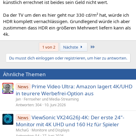
künstlich errechnet ist beides sein Geld nicht wert.
Da der TV um den es hier geht nur 330 cd/m² hat, würde ich
HDR komplett vernachlässigen. Grundlegend würde ich aber
zustimmen dass HDR ein größeren Mehrwert liefern kann als
4k.
Letzte
1 von 2
Nächste
Du musst dich einloggen oder registrieren, um hier zu antworten.
Ähnliche Themen
Prime Video Ultra: Amazon lagert 4K/UHD
News
in teurere Werbefrei-Option aus
Jan
Fernseher und Media-Streaming
Antworten
304
10. Juni 2026
ViewSonic VX24G26J-4K: Der erste 24"-
News
Monitor mit 4K UHD und 160 Hz für Spieler
MichaG
Monitore und Displays
Antworten
54
27. Juni 2026