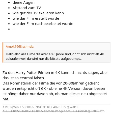
deine Augen
Abstand zum TV
wie gut der TV skalieren kann
wie dar Film erstellt wurde
wie der Film nachbearbeitet wurde
...
Amok1968 schrieb:
Hallo,also alle Filme die älter als 6 Jahre sind,lohnt sich nicht als 4K
zukaufen weil da wird nur die bitrate aufgepumpt...
Zu den Harry Potter Filmen in 4K kann ich nichts sagen, aber
das ist so erstmal falsch.
Das Rohmaterial der Filme die vor 20-30Jahren gedreht
wurden entspricht oft 6K - ob eine 4K Version davon besser
ist hängt daher nur davon ab, ob man dieses neu abgetastet
hat.
AMD Ryzen 7 5800X & INNO3D RTX 4070 Ti S @Wakü
ASUS CROSSHAIR VI HERO & Corsair Vengeance LED 4x8GB @3200
(expl.