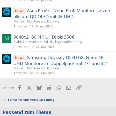
Asus ProArt: Neue Profi-Monitore setzen
News
alle auf QD-OLED mit 4K UHD
MichaG
Monitore und Displays
Antworten
16
6. Juni 2026
3840x2160 (4K UHD) bis 350€
M
malde11
Monitore und Displays: Kaufberatung
Antworten
10
27. Mai 2026
Samsung Odyssey OLED G8: Neue 4K-
News
UHD-Monitore im Doppelpack mit 27" und 32"
MichaG
Monitore und Displays
Antworten
52
22. Mai 2026
Facebook
X (Twitter)
Bluesky
Reddit
WhatsApp
E-Mail
Link
Teilen:
Fernseher und Media-Streaming
Passend zum Thema