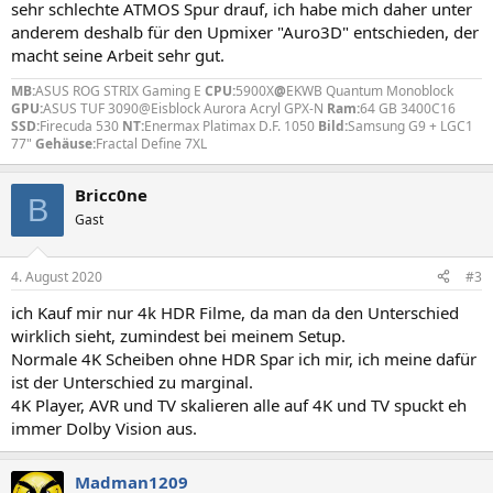
sehr schlechte ATMOS Spur drauf, ich habe mich daher unter
anderem deshalb für den Upmixer "Auro3D" entschieden, der
macht seine Arbeit sehr gut.
MB:
ASUS ROG STRIX Gaming E
CPU:
5900X
@
EKWB Quantum Monoblock
GPU:
ASUS TUF 3090@Eisblock Aurora Acryl GPX-N
Ram:
64 GB 3400C16
SSD:
Firecuda 530
NT:
Enermax Platimax D.F. 1050
Bild:
Samsung G9 + LGC1
77"
Gehäuse:
Fractal Define 7XL
Bricc0ne
B
Gast
4. August 2020
#3
ich Kauf mir nur 4k HDR Filme, da man da den Unterschied
wirklich sieht, zumindest bei meinem Setup.
Normale 4K Scheiben ohne HDR Spar ich mir, ich meine dafür
ist der Unterschied zu marginal.
4K Player, AVR und TV skalieren alle auf 4K und TV spuckt eh
immer Dolby Vision aus.
Madman1209