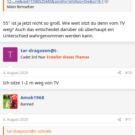
12-...ne&qid=1596525445&sprefix=phillips+the&sr=8-1
Mein fernseher
55" ist ja jetzt nicht so groß. Wie weit sitzt du denn vom TV
weg? Auch das entscheidet darüber ob überhaupt ein
Unterschied wahrgenommen werden kann.
tar-dragozon@t-
T
Cadet 3rd Year
Ersteller dieses Themas
4. August 2020
#10
Ich sitze 1-2 m weg von TV
Amok1968
Banned
4. August 2020
#11
tar-dragozon@t- schrieb: