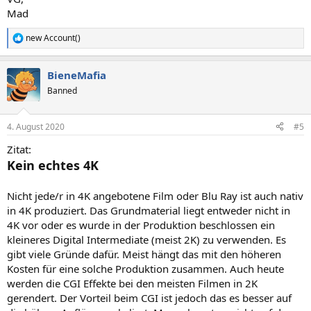
Mad
new Account()
R
e
a
BieneMafia
k
t
Banned
i
o
n
4. August 2020
#5
e
n
Zitat:
:
Kein echtes 4K
Nicht jede/r in 4K angebotene Film oder Blu Ray ist auch nativ
in 4K produziert. Das Grundmaterial liegt entweder nicht in
4K vor oder es wurde in der Produktion beschlossen ein
kleineres Digital Intermediate (meist 2K) zu verwenden. Es
gibt viele Gründe dafür. Meist hängt das mit den höheren
Kosten für eine solche Produktion zusammen. Auch heute
werden die CGI Effekte bei den meisten Filmen in 2K
gerendert. Der Vorteil beim CGI ist jedoch das es besser auf