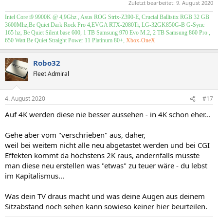
Zuletzt bearbeitet:
9. August 2020
Intel Core i9 9900K @ 4,9Ghz , Asus ROG Strix-Z390-E, Crucial Ballistix RGB 32 GB
3600Mhz,Be Quiet Dark Rock Pro 4,EVGA RTX-2080Ti, LG-32GK850G-B G-Sync
165 hz, Be Quiet Silent base 600, 1 TB Samsung 970 Evo M.2, 2 TB Samsung 860 Pro ,
650 Watt Be Quiet Straight Power 11 Platinum 80+,
Xbox-OneX
Robo32
Fleet Admiral
4. August 2020
#17
Auf 4K werden diese nie besser aussehen - in 4K schon eher...
Gehe aber vom "verschrieben" aus, daher,
weil bei weitem nicht alle neu abgetastet werden und bei CGI
Effekten kommt da höchstens 2K raus, andernfalls müsste
man diese neu erstellen was "etwas" zu teuer wäre - du lebst
im Kapitalismus...
Was dein TV draus macht und was deine Augen aus deinem
Sitzabstand noch sehen kann sowieso keiner hier beurteilen.