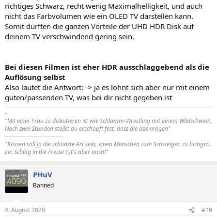
richtiges Schwarz, recht wenig Maximalhelligkeit, und auch
nicht das Farbvolumen wie ein OLED TV darstellen kann.
Somit dürften die ganzen Vorteile der UHD HDR Disk auf
deinem TV verschwindend gering sein.
Bei diesen Filmen ist eher HDR ausschlaggebend als die
Auflösung selbst
Also lautet die Antwort: -> ja es lohnt sich aber nur mit einem
guten/passenden TV, was bei dir nicht gegeben ist
-
"Mit einer Frau zu diskutieren ist wie Schlamm-Wrestling mit einem Wildschwein.
Nach zwei Stunden stellst du erschöpft fest, dass die das mögen"
------------------------------
"Küssen soll ja die schönste Art sein, einen Menschen zum Schweigen zu bringen.
Ein Schlag in die Fresse tut's aber auch!"
PHuV
Banned
4. August 2020
#19