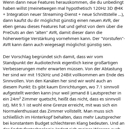
Wenn dann neue Features herauskommen, die du unbedingt
haben willst (meinetwegen mal hypothetisch 120Hz 3D @4K
+ Integration neuer Streaming-Dienst + neue Schnittstelle ...),
dann kaufst du dir möglichst günstig einen neuen AVR, der
eben genau dieses Features hat und gehst von dem über die
PreOuts an den "alten" AVR, damit dieser dann die
höherwertige Verstärkung vornehmen kann. Der "Vorstufen"-
AVR kann dann auch wiegesagt möglichst günstig sein.
Der Vorschlag begründet sich damit, dass wir vom
Standpunkt der Audiotechnik eigentlich keine großartigen
Verbesserungen mehr erwarten müssen. Von der Abtastung
her sind wir mit 192kHz und 24Bit vollkommen am Ende des
Sinnvollen. Von den Kanälen her sind wir wohl auch an
diesem Punkt: Es gibt kaum Einrichtungen, wo 7.1 sinnvoll
aufgestellt werden kann (nur weil jemand 8 Lautsprecher in
ein 24m² Zimmer quetscht, heißt das nicht, dass es sinnvoll
ist). Mit 9.1 ist wohl eine Grenze erreicht, mit was sich ein
Normalenthusiast das Zimmer vollstellt. Man muss sich
schließlich im Hinterkopf behalten, dass mehr Lautsprecher
bei konstantem Budget schlechteren Klang bedeuten. Und an
der Endstufentechnologie ändert sich meines Wissens auch