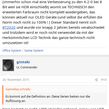
(immerhin schon mal eine Verbesserung zu den 4-2-0 bei 8
Bit weil sie HDR einschließt) womit sie TECHNISCH den
erweiterten Farbraum nicht komplett wiedergeben, das
können aktuell nur OLED Geräte (und selbst die erfüllen die
Norm noch nicht zu 100% ! ) Dieser Standard nennt sich
BT2020
und wurde vor knapp 2 Jahren bereits verabschiedet
und trotzdem wird er noch nicht verwendet da mit der
Herkömmlichen LCD Technik das ganze technisch nicht
umzusetzen ist!
Office System
|
Game System
gintoki
Lt. Commander
26. November 2015
#14
Gamefaq schrieb:
Es kommt auf die Definition an. Diese Serien beiten nur die
Auflösung an.
Nein kommt es nicht. HDR ist leider optional, genau wie HFR.