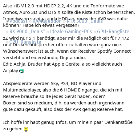
Regeln
Also HDMI 2.0 mit HDCP 2.2, 4K und die Tonformate wie
Atmos, Auro 3D und DTS:X sollte die Kiste schon beherrschen.
Irgendwann steht ja auch HDR an, muss der AVR was dafür
Podcast
RAMageddon
RTX 5000 „Deals“
können? Habe ich etwas vergessen?
RX 9000 „Deals“
Ideale Gaming-PCs
GPU-Rangliste
zZ wird nur 5.1 benötigt, aber mir die Möglichkeit für 7.1/2
CPU-Rangliste
und Deckenlautsprecher offen zu halten wäre ganz nice.
Wünschenswert ist auch, wenn der Receiver Spotify Connect
versteht und eigenständig Digitalradio.
Edit: Achja, Bruder hat Apple Geräte, also vielleicht auch
Airplay
Abspielgeräte werden Sky, PS4, BD Player und
Multimediaplayer, also die 6 HDMI Eingänge, die ich mit
Reserve brauche sollte jedes Gerät haben, oder?
Boxen sind so medium, d.h. da werden auch irgendwann
gute dazu gekauft, also dass der AVR genug Reserve hat.
Ich hoffe ihr habt genug Infos, um mir ein paar Denkanstöße
zu geben