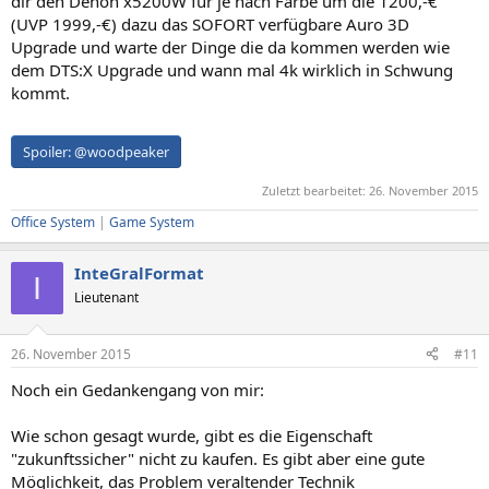
dir den Denon x5200W für je nach Farbe um die 1200,-€
(UVP 1999,-€) dazu das SOFORT verfügbare Auro 3D
Upgrade und warte der Dinge die da kommen werden wie
dem DTS:X Upgrade und wann mal 4k wirklich in Schwung
kommt.
Spoiler:
@woodpeaker
Zuletzt bearbeitet:
26. November 2015
Office System
|
Game System
InteGralFormat
I
Lieutenant
26. November 2015
#11
Noch ein Gedankengang von mir:
Wie schon gesagt wurde, gibt es die Eigenschaft
"zukunftssicher" nicht zu kaufen. Es gibt aber eine gute
Möglichkeit, das Problem veraltender Technik