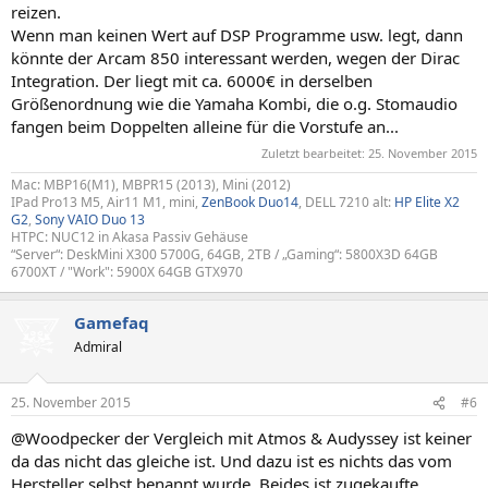
reizen.
Wenn man keinen Wert auf DSP Programme usw. legt, dann
könnte der Arcam 850 interessant werden, wegen der Dirac
Integration. Der liegt mit ca. 6000€ in derselben
Größenordnung wie die Yamaha Kombi, die o.g. Stomaudio
fangen beim Doppelten alleine für die Vorstufe an...
Zuletzt bearbeitet:
25. November 2015
Mac: MBP16(M1), MBPR15 (2013), Mini (2012)
IPad Pro13 M5, Air11 M1, mini,
ZenBook Duo14
, DELL 7210 alt:
HP Elite X2
G2
,
Sony VAIO Duo 13
HTPC: NUC12 in Akasa Passiv Gehäuse
“Server“: DeskMini X300 5700G, 64GB, 2TB / „Gaming“: 5800X3D 64GB
6700XT / "Work": 5900X 64GB GTX970
Gamefaq
Admiral
25. November 2015
#6
@Woodpecker der Vergleich mit Atmos & Audyssey ist keiner
da das nicht das gleiche ist. Und dazu ist es nichts das vom
Hersteller selbst benannt wurde, Beides ist zugekaufte