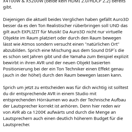
X4100W & X5200W (beide kein HDMI 2.0/HDCP 2.2) bereits
gibt.
Diejenigen die aktuell beides Verglichen haben gefällt Auro3D
besser da es den Ton Realistischer rüberbringen soll UND das
gilt auch EXPLIZIT für Musik! Da Auro3D nicht nur virtuelle
Objekte im Raum platziert oder durch den Raum bewegen
lässt wie Atmos sondern versucht einen "natürlichen Ort"
abzubilden. Sprich eine Mischung aus dem Sound DSP´s die
es schon seit Jahren gibt und die Yamaha zum Beispiel explizit
bewirbt in ihren AVR und der neuen Objekt basierten
Positionierung bei der ein Ton Techniker einen Effekt genau
(auch in der höhe!) durch den Raum bewegen lassen kann.
Sprich um jetzt zu entscheiden was für dich wichtig ist solltest
du dir entsprechende AVR in einem Studio mit
entsprechenden Hörräumen wo auch der Technische Aufbau
der Lautsprecher korrekt ist anhören. Denn hier reden wir
von AVR ab ca 1200€ aufwärts und durch die Menge an
Lautsprechern auch einen deutlich höherem Budget für die
Lautsprecher.