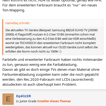
Für dem erweiterten Farbraum braucht es "nur" ein neues
Ton-Mapping.
Gamefaq schrieb:
Die aktuellen TV Geräte (Beispiel: Samsung 88Zoll SUHD TV JS9590
20000,-€ Flagschiff) nutzen 4-2-2 bei 10 Bit (immerhin schon mal
eine Verbesserung zu den 4-2-0 bei 8 Bit weil sie HDR einschließt)
womit sie TECHNISCH den erweiterten Farbraum nicht komplett
wiedergeben, das können aktuell nur OLED Geräte (und selbst die
erfüllen die Norm noch nicht zu 100% ! )
Farbtiefe und erweiterter Farbraum haben nichts miteinander
zu tun, genauso wenig wie die Farbabtastung.
Davon ab gibt es doch einige TVs denen man Material ohne
Farbunterabtastung zuspielen kann oder die noch gepatcht
werden. den Rec.2020-Fabraum mit LCDs (ausreichend)
abzudecken ist auch überhaupt kein Problem.
Eq4liz3R
E
Lt. Junior Grade
Ersteller dieses Themas