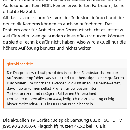
Auflösung an. Kein HDR, keinen erweiterten Farbraum, keine
erhöhte Hz Zahl.
All das ist aber schon fest von der Industrie definiert und die
neuen 4k Kameras können es auch so aufnehmen. Das
Problem aber für Anbieter von Serien ist schlicht es kostet zu
viel für viel zu wenige Kunden die es effektiv nutzen könnten
da sie die Technik dafür nicht haben. Also wird aktuell nur die
höhere Auflösung benutzt und nichts weiter.
gintoki schrieb:
Die Diagonale wird aufgrund des typischen Sitzabstands und der
Auflösung empfohlen. 48/60 Hz und HDR benötigen keine größeren
Diagonalen um sichtbar zu werden. 4:4:4 ist absolut überbewertet,
davon ab erkennen selbst Profis nur bei bestimmten
Testsequenzen und rießigem Bild einen Unterschied.
Fernseher nutzen allesamt 4:4:4, lediglich die Zuspielung erfolgt
bisher meist mit 4:2:0. Ein OLED muss es nicht sein.
Die aktuellen TV Geräte (Beispiel: Samsung 88Zoll SUHD TV
JS9590 20000,-€ Flagschiff) nutzen 4-2-2 bei 10 Bit