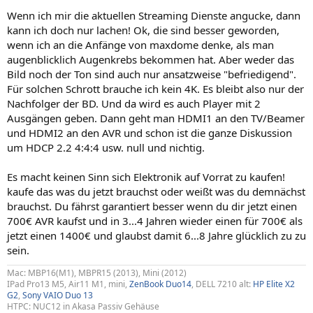
Wenn ich mir die aktuellen Streaming Dienste angucke, dann
kann ich doch nur lachen! Ok, die sind besser geworden,
wenn ich an die Anfänge von maxdome denke, als man
augenblicklich Augenkrebs bekommen hat. Aber weder das
Bild noch der Ton sind auch nur ansatzweise "befriedigend".
Für solchen Schrott brauche ich kein 4K. Es bleibt also nur der
Nachfolger der BD. Und da wird es auch Player mit 2
Ausgängen geben. Dann geht man HDMI1 an den TV/Beamer
und HDMI2 an den AVR und schon ist die ganze Diskussion
um HDCP 2.2 4:4:4 usw. null und nichtig.
Es macht keinen Sinn sich Elektronik auf Vorrat zu kaufen!
kaufe das was du jetzt brauchst oder weißt was du demnächst
brauchst. Du fährst garantiert besser wenn du dir jetzt einen
700€ AVR kaufst und in 3...4 Jahren wieder einen für 700€ als
jetzt einen 1400€ und glaubst damit 6...8 Jahre glücklich zu zu
sein.
Mac: MBP16(M1), MBPR15 (2013), Mini (2012)
IPad Pro13 M5, Air11 M1, mini,
ZenBook Duo14
, DELL 7210 alt:
HP Elite X2
G2
,
Sony VAIO Duo 13
HTPC: NUC12 in Akasa Passiv Gehäuse