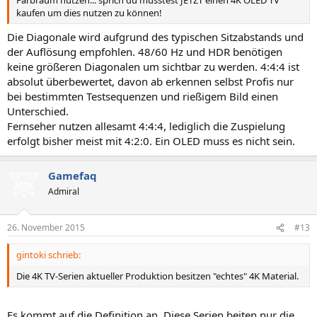
Farbraum nutzen... sprich du müsstest JETZT einen 4K OLED TV
kaufen um dies nutzen zu können!
Die Diagonale wird aufgrund des typischen Sitzabstands und
der Auflösung empfohlen. 48/60 Hz und HDR benötigen
keine größeren Diagonalen um sichtbar zu werden. 4:4:4 ist
absolut überbewertet, davon ab erkennen selbst Profis nur
bei bestimmten Testsequenzen und rießigem Bild einen
Unterschied.
Fernseher nutzen allesamt 4:4:4, lediglich die Zuspielung
erfolgt bisher meist mit 4:2:0. Ein OLED muss es nicht sein.
Gamefaq
Admiral
26. November 2015
#13
gintoki schrieb:
Die 4K TV-Serien aktueller Produktion besitzen "echtes" 4K Material.
Es kommt auf die Definition an. Diese Serien beiten nur die