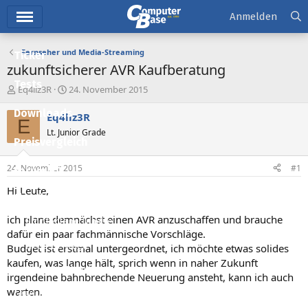
Hauptmenü
Anmelden
Fernseher und Media-Streaming
Ticker
zukunftsicherer AVR Kaufberatung
Tests
E
E
Eq4liz3R
24. November 2015
r
r
Downloads
s
s
Eq4liz3R
E
t
t
Lt. Junior Grade
e
e
Preisvergleich
l
l
l
l
24. November 2015
#1
Forum
e
t
r
a
Hi Leute,
Aktuelles
m
ich plane demnächst einen AVR anzuschaffen und brauche
Empfohlene Inhalte
dafür ein paar fachmännische Vorschläge.
Neue Beiträge
Budget ist erstmal untergeordnet, ich möchte etwas solides
kaufen, was lange hält, sprich wenn in naher Zukunft
Neueste Aktivitäten
irgendeine bahnbrechende Neuerung ansteht, kann ich auch
warten.
Leserartikel