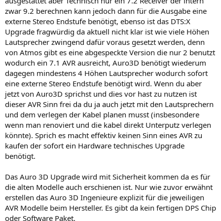
ausgestattet aber Technisch nur ein 7.2 Receiver der intern
zwar 9.2 berechnen kann jedoch dann für die Ausgabe eine
externe Stereo Endstufe benötigt, ebenso ist das DTS:X
Upgrade fragwürdig da aktuell nicht klar ist wie viele Höhen
Lautsprecher zwingend dafür voraus gesetzt werden, denn
von Atmos gibt es eine abgespeckte Version die nur 2 benutzt
wodurch ein 7.1 AVR ausreicht, Auro3D benötigt wiederum
dagegen mindestens 4 Höhen Lautsprecher wodurch sofort
eine externe Stereo Endstufe benötigt wird. Wenn du aber
jetzt von Auro3D sprichst und dies vor hast zu nutzen ist
dieser AVR Sinn frei da du ja auch jetzt mit den Lautsprechern
und dem verlegen der Kabel planen musst (insbesondere
wenn man renoviert und die kabel direkt Unterputz verlegen
könnte). Sprich es macht effektiv keinen Sinn eines AVR zu
kaufen der sofort ein Hardware technisches Upgrade
benötigt.
Das Auro 3D Upgrade wird mit Sicherheit kommen da es für
die alten Modelle auch erschienen ist. Nur wie zuvor erwähnt
erstellen das Auro 3D Ingenieure explizit für die jeweiligen
AVR Modelle beim Hersteller. Es gibt da kein fertigen DPS Chip
oder Software Paket.