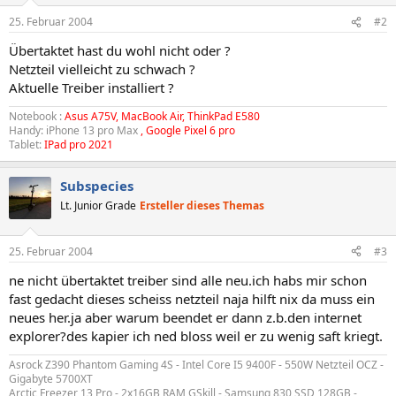
25. Februar 2004
#2
Übertaktet hast du wohl nicht oder ?
Netzteil vielleicht zu schwach ?
Aktuelle Treiber installiert ?
Notebook :
Asus A75V, MacBook Air, ThinkPad E580
Handy: iPhone 13 pro Max
, Google Pixel 6 pro
Tablet:
IPad pro 2021
Subspecies
Lt. Junior Grade
Ersteller dieses Themas
25. Februar 2004
#3
ne nicht übertaktet treiber sind alle neu.ich habs mir schon
fast gedacht dieses scheiss netzteil naja hilft nix da muss ein
neues her.ja aber warum beendet er dann z.b.den internet
explorer?des kapier ich ned bloss weil er zu wenig saft kriegt.
Asrock Z390 Phantom Gaming 4S - Intel Core I5 9400F - 550W Netzteil OCZ -
Gigabyte 5700XT
Arctic Freezer 13 Pro - 2x16GB RAM GSkill - Samsung 830 SSD 128GB -