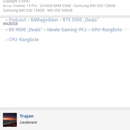
Gigabyte 5700XT
Regeln
Arctic Freezer 13 Pro - 2x16GB RAM GSkill - Samsung 830 SSD 128GB -
Samsung 840 SSD 128GB - WD SSD 500GB
Podcast
RAMageddon
RTX 5000 „Deals“
RX 9000 „Deals“
Ideale Gaming-PCs
GPU-Rangliste
CPU-Rangliste
Trajan
Lieutenant