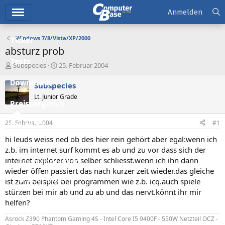
Hauptmenü
Anmelden
Windows 7/8/Vista/XP/2000
Ticker
absturz prob
Tests
E
E
Subspecies
25. Februar 2004
r
r
Downloads
s
s
Subspecies
t
t
Lt. Junior Grade
e
e
Preisvergleich
l
l
l
l
25. Februar 2004
#1
Forum
e
t
r
a
hi leuds weiss ned ob des hier rein gehört aber egal:wenn ich
Aktuelles
m
z.b. im internet surf kommt es ab und zu vor dass sich der
internet explorer von selber schliesst.wenn ich ihn dann
Empfohlene Inhalte
wieder öffen passiert das nach kurzer zeit wieder.das gleiche
Neue Beiträge
ist zum beispiel bei programmen wie z.b. icq.auch spiele
stürzen bei mir ab und zu ab und das nervt.könnt ihr mir
Neueste Aktivitäten
helfen?
Leserartikel
Asrock Z390 Phantom Gaming 4S - Intel Core I5 9400F - 550W Netzteil OCZ -