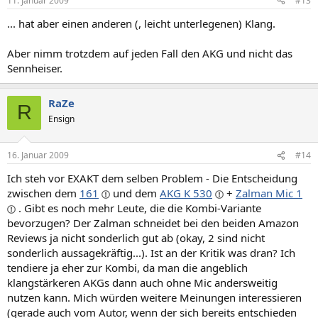
11. Januar 2009
#13
... hat aber einen anderen (, leicht unterlegenen) Klang.
Aber nimm trotzdem auf jeden Fall den AKG und nicht das
Sennheiser.
RaZe
R
Ensign
16. Januar 2009
#14
Ich steh vor EXAKT dem selben Problem - Die Entscheidung
zwischen dem
161
und dem
AKG K 530
+
Zalman Mic 1
. Gibt es noch mehr Leute, die die Kombi-Variante
bevorzugen? Der Zalman schneidet bei den beiden Amazon
Reviews ja nicht sonderlich gut ab (okay, 2 sind nicht
sonderlich aussagekräftig...). Ist an der Kritik was dran? Ich
tendiere ja eher zur Kombi, da man die angeblich
klangstärkeren AKGs dann auch ohne Mic andersweitig
nutzen kann. Mich würden weitere Meinungen interessieren
(gerade auch vom Autor, wenn der sich bereits entschieden