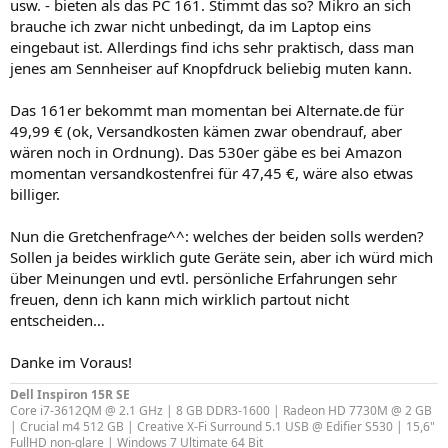
usw. - bieten als das PC 161. Stimmt das so? Mikro an sich
brauche ich zwar nicht unbedingt, da im Laptop eins
eingebaut ist. Allerdings find ichs sehr praktisch, dass man
jenes am Sennheiser auf Knopfdruck beliebig muten kann.
Das 161er bekommt man momentan bei Alternate.de für
49,99 € (ok, Versandkosten kämen zwar obendrauf, aber
wären noch in Ordnung). Das 530er gäbe es bei Amazon
momentan versandkostenfrei für 47,45 €, wäre also etwas
billiger.
Nun die Gretchenfrage^^: welches der beiden solls werden?
Sollen ja beides wirklich gute Geräte sein, aber ich würd mich
über Meinungen und evtl. persönliche Erfahrungen sehr
freuen, denn ich kann mich wirklich partout nicht
entscheiden…
Danke im Voraus!
Dell Inspiron 15R SE
Core i7-3612QM @ 2.1 GHz | 8 GB DDR3-1600 | Radeon HD 7730M @ 2 GB
| Crucial m4 512 GB | Creative X-Fi Surround 5.1 USB @ Edifier S530 | 15,6"
FullHD non-glare | Windows 7 Ultimate 64 Bit