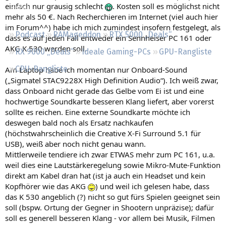
einfach nur grausig schlecht
. Kosten soll es möglichst nicht
Regeln
mehr als 50 €. Nach Recherchieren im Internet (viel auch hier
im Forum^^) habe ich mich zumindest insofern festgelegt, als
Podcast
RAMageddon
RTX 5000 „Deals“
dass es auf jeden Fall entweder ein Sennheiser PC 161 oder
AKG K 530 werden soll.
RX 9000 „Deals“
Ideale Gaming-PCs
GPU-Rangliste
CPU-Rangliste
Am Laptop habe ich momentan nur Onboard-Sound
(„Sigmatel STAC9228X High Definition Audio“). Ich weiß zwar,
dass Onboard nicht gerade das Gelbe vom Ei ist und eine
hochwertige Soundkarte besseren Klang liefert, aber vorerst
sollte es reichen. Eine externe Soundkarte möchte ich
deswegen bald noch als Ersatz nachkaufen
(höchstwahrscheinlich die Creative X-Fi Surround 5.1 für
USB), weiß aber noch nicht genau wann.
Mittlerweile tendiere ich zwar ETWAS mehr zum PC 161, u.a.
weil dies eine Lautstärkeregelung sowie Mikro-Mute-Funktion
direkt am Kabel dran hat (ist ja auch ein Headset und kein
Kopfhörer wie das AKG
) und weil ich gelesen habe, dass
das K 530 angeblich (?) nicht so gut fürs Spielen geeignet sein
soll (bspw. Ortung der Gegner in Shootern unpräzise); dafür
soll es generell besseren Klang - vor allem bei Musik, Filmen