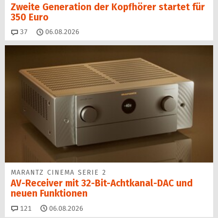
Zweite Generation der Kopfhörer startet für
350 Euro
Kommentare
37
06.08.2026
MARANTZ CINEMA SERIE 2
AV-Receiver mit 32-Bit-Acht­kanal-DAC und
neuen Funktionen
Kommentare
121
06.08.2026