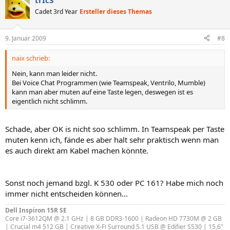
trIc3
Cadet 3rd Year
Ersteller dieses Themas
9. Januar 2009
#8
naix schrieb:
Nein, kann man leider nicht.
Bei Voice Chat Programmen (wie Teamspeak, Ventrilo, Mumble)
kann man aber muten auf eine Taste legen, deswegen ist es
eigentlich nicht schlimm.
Schade, aber OK is nicht soo schlimm. In Teamspeak per Taste
muten kenn ich, fände es aber halt sehr praktisch wenn man
es auch direkt am Kabel machen könnte.
Sonst noch jemand bzgl. K 530 oder PC 161? Habe mich noch
immer nicht entscheiden können...
Dell Inspiron 15R SE
Core i7-3612QM @ 2.1 GHz | 8 GB DDR3-1600 | Radeon HD 7730M @ 2 GB
| Crucial m4 512 GB | Creative X-Fi Surround 5.1 USB @ Edifier S530 | 15,6"