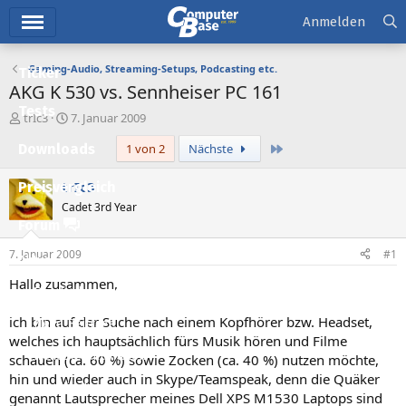
Hauptmenü
Anmelden
Gaming-Audio, Streaming-Setups, Podcasting etc.
Ticker
AKG K 530 vs. Sennheiser PC 161
Tests
E
E
trIc3
7. Januar 2009
r
r
Letzte
Downloads
1 von 2
Nächste
s
s
t
t
e
e
trIc3
Preisvergleich
l
l
Cadet 3rd Year
l
l
Forum
e
t
r
a
7. Januar 2009
#1
Aktuelles
m
Hallo zusammen,
Empfohlene Inhalte
ich bin auf der Suche nach einem Kopfhörer bzw. Headset,
Neue Beiträge
welches ich hauptsächlich fürs Musik hören und Filme
Neueste Aktivitäten
schauen (ca. 60 %) sowie Zocken (ca. 40 %) nutzen möchte,
hin und wieder auch in Skype/Teamspeak, denn die Quäker
Leserartikel
genannt Lautsprecher meines Dell XPS M1530 Laptops sind