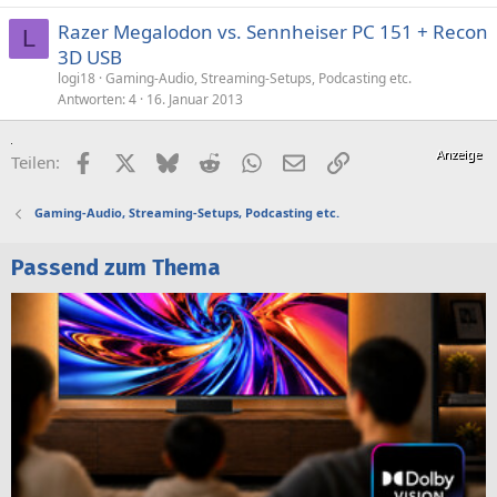
Razer Megalodon vs. Sennheiser PC 151 + Recon
L
3D USB
logi18
Gaming-Audio, Streaming-Setups, Podcasting etc.
Antworten
4
16. Januar 2013
Facebook
X (Twitter)
Bluesky
Reddit
WhatsApp
E-Mail
Link
Teilen:
Gaming-Audio, Streaming-Setups, Podcasting etc.
Passend zum Thema