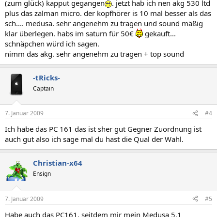
(zum glück) kapput gegangen
. jetzt hab ich nen akg 530 ltd
plus das zalman micro. der kopfhörer is 10 mal besser als das
sch.... medusa. sehr angenehm zu tragen und sound mäßig
klar überlegen. habs im saturn für 50€
gekauft...
schnäpchen würd ich sagen.
nimm das akg. sehr angenehm zu tragen + top sound
-tRicks-
Captain
7. Januar 2009
#4
Ich habe das PC 161 das ist sher gut Gegner Zuordnung ist
auch gut also ich sage mal du hast die Qual der Wahl.
Christian-x64
Ensign
7. Januar 2009
#5
Habe auch das PC161, seitdem mir mein Medusa 5.1