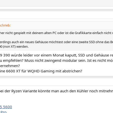
chrieb:
er nicht gespielt mit deinem alten PC oder ist die Grafikkarte einfach nich
erdings auch ein neues Gehäuse möchtest oder eine zweite SSD ohne das Bu
00 (non XT) werden.
R9 390 würde leider vor einem Monat kaputt, SSD und Gehäuse re
u empfehlen? Muss nicht zwingend modular sein. Ist es nicht m
übernehmen?
eine 6600 XT für WQHD Gaming mit abstrichen?
ei der Ryzen Variante könnte man auch den Kühler noch mitneh
5 5600
 Pro