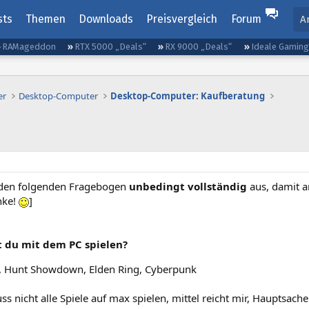
sts
Themen
Downloads
Preisvergleich
Forum
A
RAMageddon
RTX 5000 „Deals“
RX 9000 „Deals“
Ideale Gamin
er
Desktop-Computer
Desktop-Computer: Kaufberatung
 den folgenden Fragebogen
unbedingt vollständig
aus, damit an
nke!
]
t du mit dem PC spielen?
, Hunt Showdown, Elden Ring, Cyberpunk
ss nicht alle Spiele auf max spielen, mittel reicht mir, Hauptsa