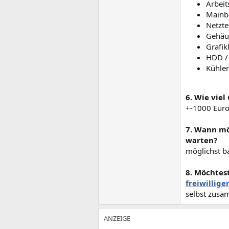
Arbei
Mainb
Netzte
Gehäus
Grafik
HDD /
Kühler
6. Wie viel
+-1000 Euro
7. Wann mö
warten?
möglichst b
8. Möchtes
freiwillige
selbst zus