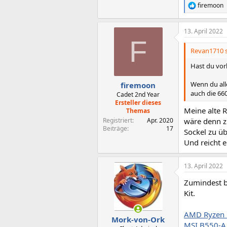
firemoon
R
e
a
13. April 2022
k
F
t
i
Revan1710 s
o
n
Hast du vorh
e
n
Wenn du all
firemoon
:
auch die 66
Cadet 2nd Year
Ersteller dieses
Meine alte 
Themas
Registriert
Apr. 2020
wäre denn z
Beiträge
17
Sockel zu 
Und reicht 
13. April 2022
Zumindest b
Kit.
AMD Ryzen 
Mork-von-Ork
MSI B550-A