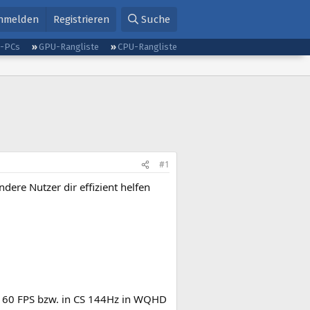
nmelden
Registrieren
Suche
g-PCs
GPU-Rangliste
CPU-Rangliste
#1
dere Nutzer dir effizient helfen
che 60 FPS bzw. in CS 144Hz in WQHD