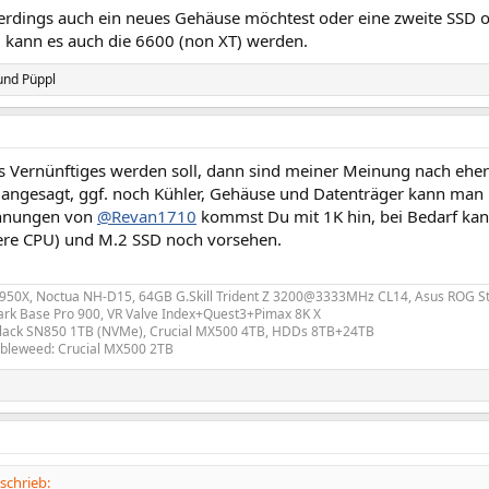
erdings auch ein neues Gehäuse möchtest oder eine zweite SSD 
, kann es auch die 6600 (non XT) werden.
und
Püppl
 Vernünftiges werden soll, dann sind meiner Meinung nach ehe
angesagt, ggf. noch Kühler, Gehäuse und Datenträger kann ma
hnungen von
@Revan1710
kommst Du mit 1K hin, bei Bedarf ka
ere CPU) und M.2 SSD noch vorsehen.
50X, Noctua NH-D15, 64GB G.Skill Trident Z 3200@3333MHz CL14, Asus ROG Str
rk Base Pro 900, VR Valve Index+Quest3+Pimax 8K X
lack SN850 1TB (NVMe), Crucial MX500 4TB, HDDs 8TB+24TB
leweed: Crucial MX500 2TB
schrieb: