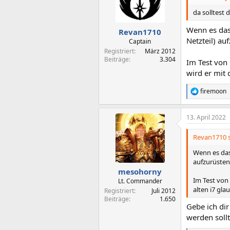
o
n
da solltest 
e
n
Wenn es das 
Revan1710
:
Netzteil) au
Captain
Registriert
März 2012
Beiträge
3.304
Im Test von
wird er mit 
firemoon
R
e
a
13. April 2022
k
t
i
Revan1710 s
o
n
Wenn es das 
e
aufzurüsten
n
mesohorny
:
Im Test von
Lt. Commander
alten i7 gl
Registriert
Juli 2012
Beiträge
1.650
Gebe ich di
werden soll