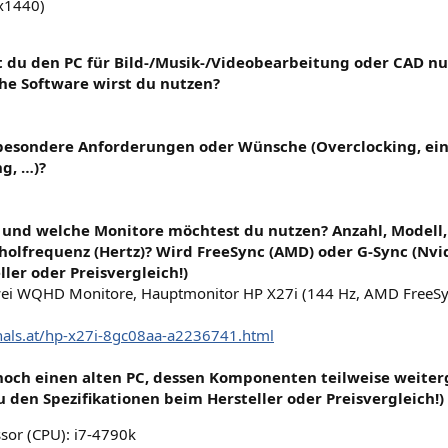
x1440)
t du den PC für Bild-/Musik-/Videobearbeitung oder CAD nu
che Software wirst du nutzen?
 besondere Anforderungen oder Wünsche (Overclocking, ein 
g, …)?
e und welche Monitore möchtest du nutzen? Anzahl, Modell,
olfrequenz (Hertz)? Wird FreeSync (AMD) oder G-Sync (Nvidi
ler oder Preisvergleich!)
wei WQHD Monitore, Hauptmonitor HP X27i (144 Hz, AMD FreeS
zhals.at/hp-x27i-8gc08aa-a2236741.html
 noch einen alten PC, dessen Komponenten teilweise weite
u den Spezifikationen beim Hersteller oder Preisvergleich!)
sor (CPU): i7-4790k