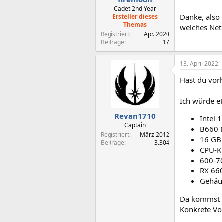
:
Cadet 2nd Year
Danke, also
Ersteller dieses
Themas
welches Net
Registriert
Apr. 2020
Beiträge
17
13. April 2022
Hast du vorh
Ich würde e
Revan1710
Intel 
Captain
B660 M
Registriert
März 2012
16 GB
Beiträge
3.304
CPU-Kü
600-70
RX 660
Gehäu
Da kommst d
Konkrete Vo