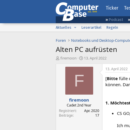
Ticker
Te
Podcast
Aktuelles
Leserartikel
Regeln
Foren
Notebooks und Desktop-Comput
Alten PC aufrüsten
E
E
firemoon
13. April 2022
r
r
s
s
13. April 2022
t
t
F
[
Bitte
fülle
e
e
l
l
können. Da
l
l
e
t
firemoon
r
a
1. Möchtes
m
Cadet 2nd Year
Registriert
Apr. 2020
CS GO
Beiträge
17
Ich mu