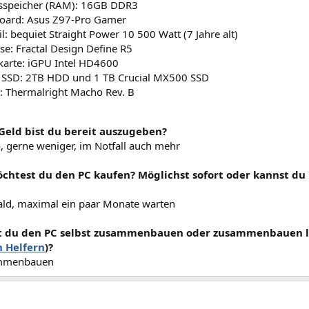
tsspeicher (RAM): 16GB DDR3
oard: Asus Z97-Pro Gamer
il: bequiet Straight Power 10 500 Watt (7 Jahre alt)
e: Fractal Design Define R5
karte: iGPU Intel HD4600
 SSD: 2TB HDD und 1 TB Crucial MX500 SSD
: Thermalright Macho Rev. B
 Geld bist du bereit auszugeben?
, gerne weniger, im Notfall auch mehr
chtest du den PC kaufen? Möglichst sofort oder kannst d
ald, maximal ein paar Monate warten
t du den PC selbst zusammenbauen oder zusammenbauen l
n Helfern
)?
ammenbauen