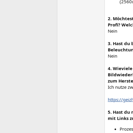
(2560
2. Möchtes
Profi? Wel
Nein
3. Hast du
Beleuchtun
Nein
4. Wieviel
Bildwiederh
zum Herstel
Ich nutze z
https://gei
5. Hast du
mit Links z
Prozes