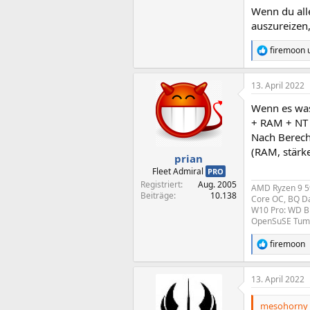
Wenn du all
auszureizen
firemoon
R
e
a
13. April 2022
k
t
Wenn es was
i
o
+ RAM + NT 
n
Nach Berec
e
(RAM, stärk
n
prian
:
Fleet Admiral
PRO
Registriert
Aug. 2005
AMD Ryzen 9 59
Beiträge
10.138
Core OC, BQ Da
W10 Pro: WD B
OpenSuSE Tumb
firemoon
R
e
a
13. April 2022
k
t
i
mesohorny 