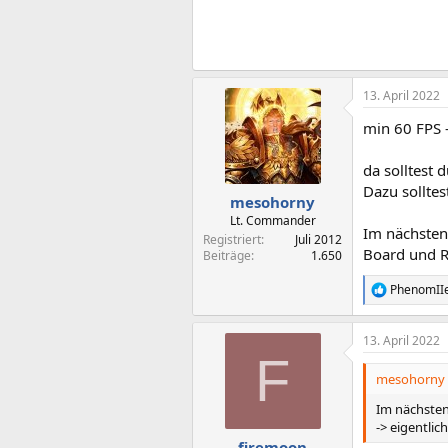
13. April 2022
min 60 FPS 
da solltest 
Dazu solltes
mesohorny
Lt. Commander
Im nächsten
Registriert
Juli 2012
Board und R
Beiträge
1.650
PhenomII
R
e
a
13. April 2022
k
F
t
i
mesohorny 
o
n
Im nächsten
e
-> eigentli
n
firemoon