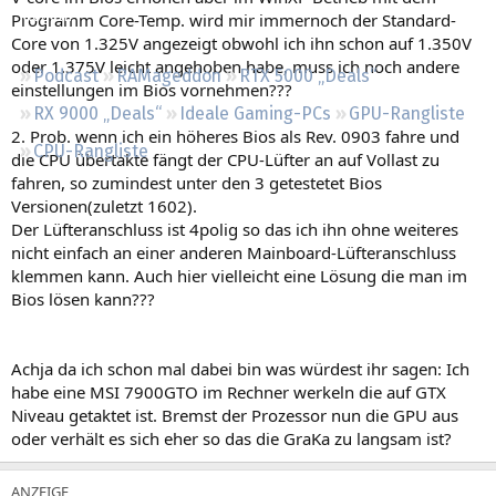
Regeln
Programm Core-Temp. wird mir immernoch der Standard-
Core von 1.325V angezeigt obwohl ich ihn schon auf 1.350V
oder 1.375V leicht angehoben habe, muss ich noch andere
Podcast
RAMageddon
RTX 5000 „Deals“
einstellungen im Bios vornehmen???
RX 9000 „Deals“
Ideale Gaming-PCs
GPU-Rangliste
2. Prob. wenn ich ein höheres Bios als Rev. 0903 fahre und
CPU-Rangliste
die CPU übertakte fängt der CPU-Lüfter an auf Vollast zu
fahren, so zumindest unter den 3 getestetet Bios
Versionen(zuletzt 1602).
Der Lüfteranschluss ist 4polig so das ich ihn ohne weiteres
nicht einfach an einer anderen Mainboard-Lüfteranschluss
klemmen kann. Auch hier vielleicht eine Lösung die man im
Bios lösen kann???
Achja da ich schon mal dabei bin was würdest ihr sagen: Ich
habe eine MSI 7900GTO im Rechner werkeln die auf GTX
Niveau getaktet ist. Bremst der Prozessor nun die GPU aus
oder verhält es sich eher so das die GraKa zu langsam ist?