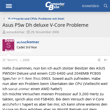
Hauptmenü
Anmelden
Mainboards und CPUs: Probleme mit Intel
Ticker
Asus P5w Dh deluxe V-Core Probleme
Tests
E
E
schockomac
29. November 2006
r
r
Downloads
s
s
schockomac
S
t
t
Cadet 3rd Year
e
e
Preisvergleich
l
l
l
l
29. November 2006
#1
Forum
e
t
r
a
Hallo Zusammen, nun bin ich auch stolzer Besitzer des ASUS
Aktuelles
m
PW5DH Deluxe und einem C2D 6400 und 2048MB PC800
Speicher mit dem Bios 0903. Soweit auch zufrieden. Habe
Empfohlene Inhalte
nun aber ein Problem beim Übertaken der CPU (Vielleicht weil
Neue Beiträge
ich sonst immer einen AMD hatte?)
Ich möchte Versuchen meinen Prozessor auf 3.200 Hertz zu
Neueste Aktivitäten
takten, sprich also mit FSB400. Bei dem Versuch den V-Core
anzuheben hapert es aber bei mir, ich kann ohne weiteres den
Leserartikel
V-core im Bios erhöhen aber im WinXP Betrieb mit dem