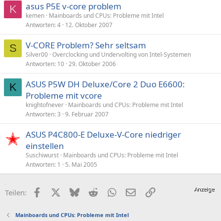
asus P5E v-core problem
K
kemen
Mainboards und CPUs: Probleme mit Intel
Antworten
4
12. Oktober 2007
V-CORE Problem? Sehr seltsam
S
Silver00
Overclocking und Undervolting von Intel-Systemen
Antworten
10
29. Oktober 2006
ASUS P5W DH Deluxe/Core 2 Duo E6600:
K
Probleme mit vcore
knightofnever
Mainboards und CPUs: Probleme mit Intel
Antworten
3
9. Februar 2007
ASUS P4C800-E Deluxe-V-Core niedriger
einstellen
Suschiwurst
Mainboards und CPUs: Probleme mit Intel
Antworten
1
5. Mai 2005
Facebook
X (Twitter)
Bluesky
Reddit
WhatsApp
E-Mail
Link
Teilen:
Mainboards und CPUs: Probleme mit Intel