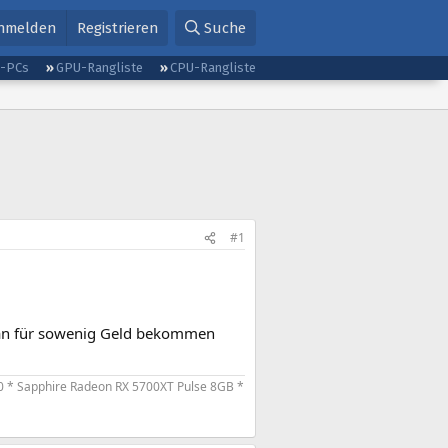
nmelden
Registrieren
Suche
g-PCs
GPU-Rangliste
CPU-Rangliste
#1
 man für sowenig Geld bekommen
0 * Sapphire Radeon RX 5700XT Pulse 8GB *