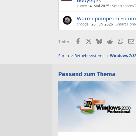
Bouyeges
Lupex
4. Mai 2025
Smartphone/Ta
Wärmepumpe im Sommer
crogge
26. Juni 2026
Smart Hom
Facebook
X (Twitter)
Bluesky
Reddit
What
Teilen:
Foren
Betriebssysteme
Windows 7/8/
Passend zum Thema