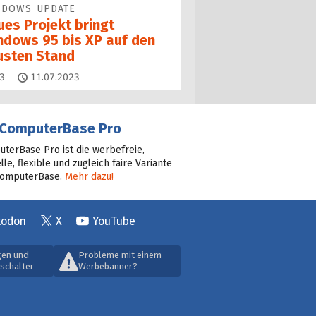
NDOWS UPDATE
ues Projekt bringt
ndows 95 bis XP auf den
usten Stand
Kommentare
3
11.07.2023
ComputerBase Pro
terBase Pro ist die werbefreie,
lle, flexible und zugleich faire Variante
ComputerBase.
Mehr dazu!
todon
X
YouTube
gen und
Probleme mit einem
schalter
Werbebanner?