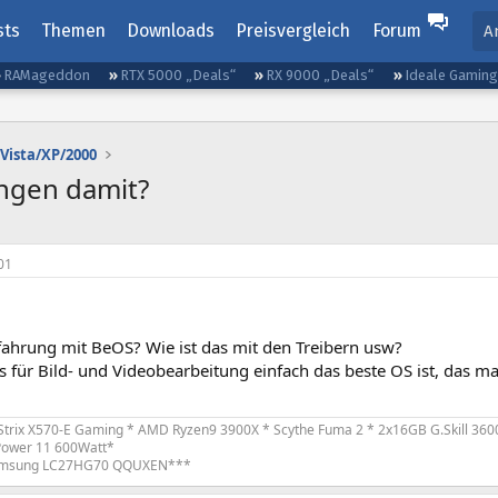
sts
Themen
Downloads
Preisvergleich
Forum
A
RAMageddon
RTX 5000 „Deals“
RX 9000 „Deals“
Ideale Gamin
Vista/XP/2000
ngen damit?
01
rfahrung mit BeOS? Wie ist das mit den Treibern usw?
s für Bild- und Videobearbeitung einfach das beste OS ist, das
trix X570-E Gaming * AMD Ryzen9 3900X * Scythe Fuma 2 * 2x16GB G.Skill 360
Power 11 600Watt*
amsung LC27HG70 QQUXEN***