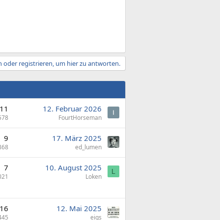
 oder registrieren, um hier zu antworten.
11
12. Februar 2026
578
FourtHorseman
9
17. März 2025
868
ed_lumen
7
10. August 2025
L
021
Loken
16
12. Mai 2025
445
eigs