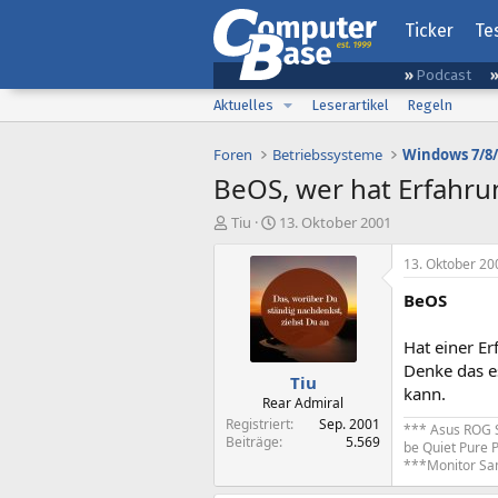
Ticker
Te
Podcast
Aktuelles
Leserartikel
Regeln
Foren
Betriebssysteme
Windows 7/8/
BeOS, wer hat Erfahru
E
E
Tiu
13. Oktober 2001
r
r
s
s
13. Oktober 20
t
t
BeOS
e
e
l
l
l
l
Hat einer E
e
t
Denke das e
Tiu
r
a
kann.
m
Rear Admiral
Registriert
Sep. 2001
*** Asus ROG S
Beiträge
5.569
be Quiet Pure 
***Monitor S