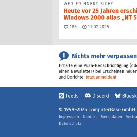
WER ERINNERT SICH?
Heute vor 25 Jahren ersch
Windows 2000 alias „NT 5
Kommentare
186
17.02.2025
Nichts mehr verpassen
Erhalte eine Push-Benachrichtigung (od
einen Newsletter) bei Erscheinen neuer
und Berichte:
Jetzt anmelden!
Feeds
Discord
Bluesk
© 1999–2026 ComputerBase GmbH
Impressum
Kontakt
Mediadaten
Vertr
Datenschutz