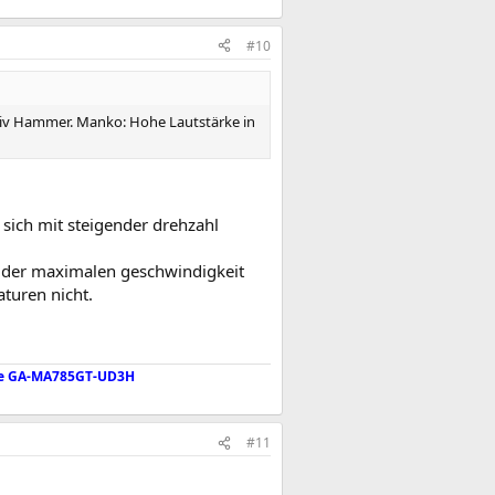
#10
ssiv Hammer. Manko: Hohe Lautstärke in
 sich mit steigender drehzahl
e der maximalen geschwindigkeit
turen nicht.
e GA-MA785GT-UD3H
#11