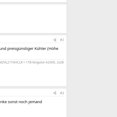
#2
 und preisgünstiger Kühler (Höhe
 MZVL21T0HCLR + 1TB Kingston A2000, 2x28
#3
danke sonst noch jemand