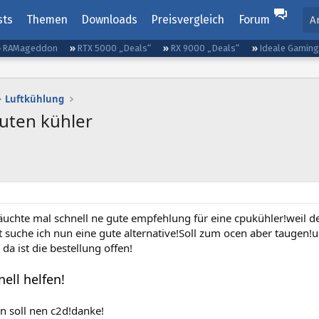
sts
Themen
Downloads
Preisvergleich
Forum
A
RAMageddon
RTX 5000 „Deals“
RX 9000 „Deals“
Ideale Gamin
Luftkühlung
uten kühler
äuchte mal schnell ne gute empfehlung für eine cpukühler!weil de
st suche ich nun eine gute alternative!Soll zum ocen aber taugen!
 da ist die bestellung offen!
ell helfen!
n soll nen c2d!danke!