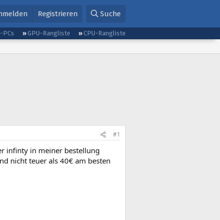
nmelden
Registrieren
Suche
g-PCs
GPU-Rangliste
CPU-Rangliste
#1
r infinty in meiner bestellung
und nicht teuer als 40€ am besten