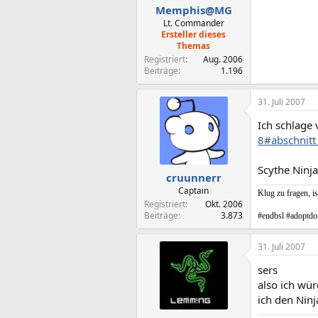
Memphis@MG
Lt. Commander
Ersteller dieses
Themas
Registriert
Aug. 2006
Beiträge
1.196
31. Juli 2007
Ich schlage 
8#abschnitt
Scythe Ninja
cruunnerr
Captain
Klug zu fragen, is
Registriert
Okt. 2006
Beiträge
3.873
#endbsl #adoptdo
31. Juli 2007
sers
also ich wü
ich den Nin