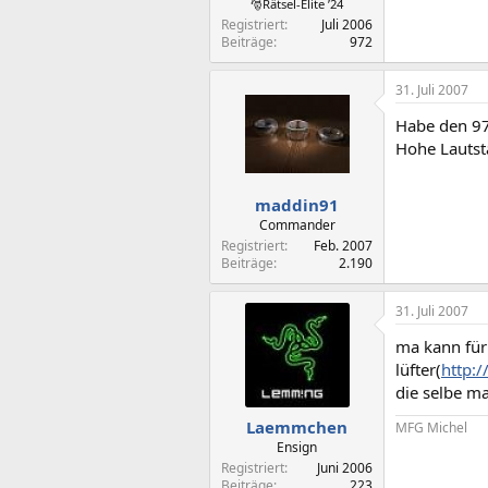
🎅Rätsel-Elite ’24
Registriert
Juli 2006
Beiträge
972
31. Juli 2007
Habe den 97
Hohe Lautst
maddin91
Commander
Registriert
Feb. 2007
Beiträge
2.190
31. Juli 2007
ma kann für
lüfter(
http:
die selbe m
Laemmchen
MFG Michel
Ensign
Registriert
Juni 2006
Beiträge
223