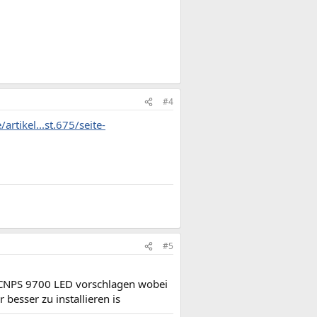
#4
rtikel...st.675/seite-
#5
 CNPS 9700 LED vorschlagen wobei
esser zu installieren is