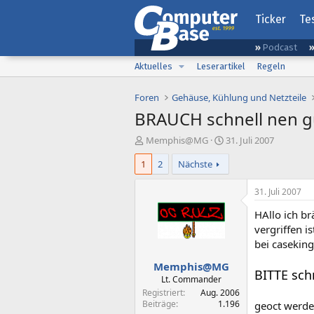
Ticker
Te
Podcast
Aktuelles
Leserartikel
Regeln
Foren
Gehäuse, Kühlung und Netzteile
BRAUCH schnell nen g
E
E
Memphis@MG
31. Juli 2007
r
r
1
2
Nächste
s
s
t
t
e
e
31. Juli 2007
l
l
HAllo ich br
l
l
e
t
vergriffen i
r
a
bei caseking
m
Memphis@MG
BITTE schn
Lt. Commander
Registriert
Aug. 2006
Beiträge
1.196
geoct werde