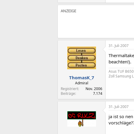
31. Juli 2007
Thermaltake 
beachten!).
Asus TUF B650
Zoll Samsung 
ThomasK_7
Admiral
Registriert
Nov. 2006
Beiträge
7.174
31. Juli 2007
ja ist so ne
vorschläge?