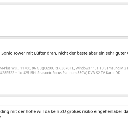
Sonic Tower mit Lüfter dran, nicht der beste aber ein sehr guter
M-Plus WIFI, 11700, 96 GB@3200, RTX 3070 FE, Windows 11, 1 TB Samsung M.2
LU28R522 + 1x U2515H, Seasonic Focus Platinum 550W, DVB-S2 TV-Karte DD
n ding mit der höhe will da kein ZU großes risiko eingehen!aber 
?