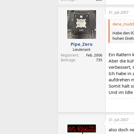
31. Juli 2007
dene_mudda
Habe den 97
hohen Drehz
Pipe_Zero
Lieutenant
Ein Rattern 
Registriert
Feb. 2006
Beiträge
735
Aber die küh
verbessert, 
Ich habe in
aufdrehen m
Somit hält s
Und im Idle 
31. Juli 2007
also doch ne