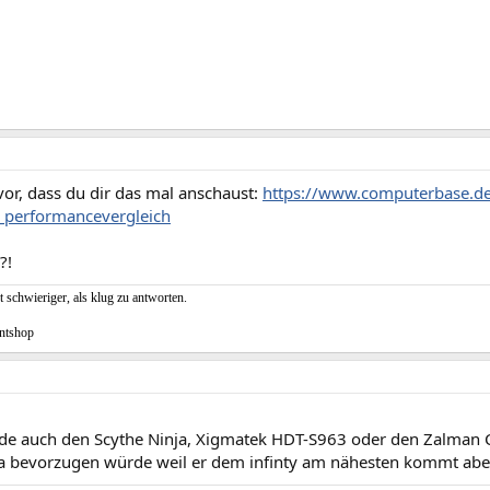
vor, dass du dir das mal anschaust:
https://www.computerbase.de/a
_performancevergleich
?!
t schwieriger, als klug zu antworten.
ntshop
rde auch den Scythe Ninja, Xigmatek HDT-S963 oder den Zalman
ja bevorzugen würde weil er dem infinty am nähesten kommt aber b