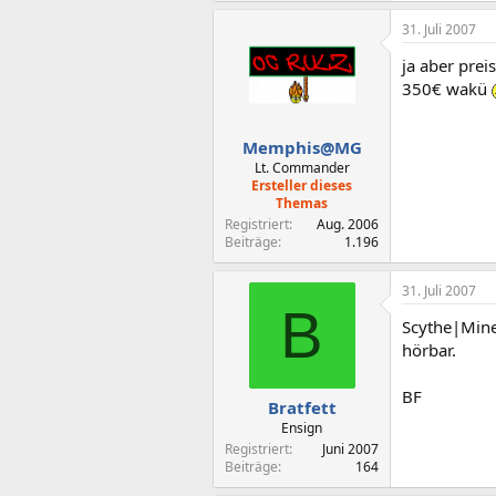
31. Juli 2007
ja aber prei
350€ wakü
Memphis@MG
Lt. Commander
Ersteller dieses
Themas
Registriert
Aug. 2006
Beiträge
1.196
31. Juli 2007
B
Scythe|Mine
hörbar.
BF
Bratfett
Ensign
Registriert
Juni 2007
Beiträge
164