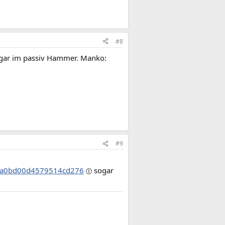
#8
sogar im passiv Hammer. Manko:
#9
2e3a0bd00d4579514cd276
sogar