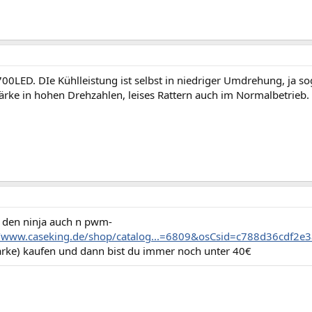
00LED. DIe Kühlleistung ist selbst in niedriger Umdrehung, ja 
ärke in hohen Drehzahlen, leises Rattern auch im Normalbetrieb.
 den ninja auch n pwm-
//www.caseking.de/shop/catalog...=6809&osCsid=c788d36cdf
arke) kaufen und dann bist du immer noch unter 40€