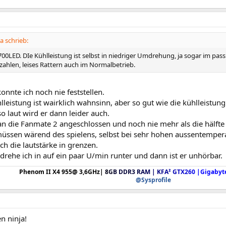
 schrieb:
00LED. DIe Kühlleistung ist selbst in niedriger Umdrehung, ja sogar im pa
ahlen, leises Rattern auch im Normalbetrieb.
konnte ich noch nie feststellen.
lleistung ist wairklich wahnsinn, aber so gut wie die kühlleistung
so laut wird er dann leider auch.
 an die Fanmate 2 angeschlossen und noch nie mehr als die hälft
üssen wärend des spielens, selbst bei sehr hohen aussentempera
ich die lautstärke in grenzen.
drehe ich in auf ein paar U/min runter und dann ist er unhörbar.
Phenom II X4 955@ 3,6GHz
|
8
G
B
DDR3
R
A
M
|
K
F
A
²
G
T
X
2
6
0
|
Gigabyt
@Sysprofile
n ninja!