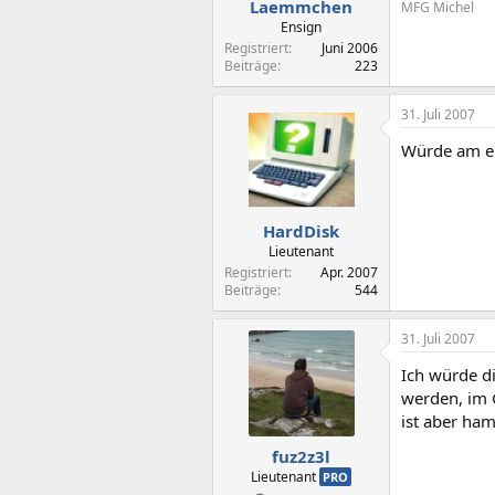
Laemmchen
MFG Michel
Ensign
Registriert
Juni 2006
Beiträge
223
31. Juli 2007
Würde am eh
HardDisk
Lieutenant
Registriert
Apr. 2007
Beiträge
544
31. Juli 2007
Ich würde d
werden, im G
ist aber ha
fuz2z3l
Lieutenant
PRO