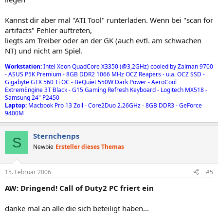
Kannst dir aber mal "ATI Tool" runterladen. Wenn bei "scan for
artifacts" Fehler auftreten,
liegts am Treiber oder an der GK (auch evtl. am schwachen
NT) und nicht am Spiel.
Workstation:
Intel Xeon QuadCore X3350 (@3,2GHz) cooled by Zalman 9700
- ASUS P5K Premium - 8GB DDR2 1066 MHz OCZ Reapers - u.a. OCZ SSD -
Gigabyte GTX 560 Ti OC - BeQuiet 550W Dark Power - AeroCool
ExtremEngine 3T Black - G15 Gaming Refresh Keyboard - Logitech MX518 -
Samsung 24" P2450
Laptop:
Macbook Pro 13 Zoll - Core2Duo 2.26GHz - 8GB DDR3 - GeForce
9400M
Sternchenps
S
Newbie
Ersteller dieses Themas
15. Februar 2006
#5
AW: Dringend! Call of Duty2 PC friert ein
danke mal an alle die sich beteiligt haben...