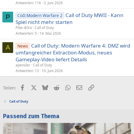
Antworten
116
3. Juni 2026
t
Call of Duty MWII - Kann
CoD:Modern Warfare 2
P
Spiel nicht mehr starten
Pibe dOro
Call of Duty
Antworten
5
14. Mai 2026
Call of Duty: Modern Warfare 4: DMZ wird
News
A
umfangreicher Extraction-Modus, neues
Gameplay-Video liefert Details
apensler
Call of Duty
Antworten
13
10. Juni 2026
Facebook
X (Twitter)
Bluesky
Reddit
WhatsApp
E-Mail
Link
Teilen:
Call of Duty
Passend zum Thema