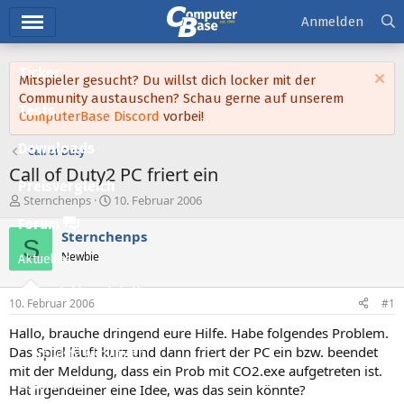
Hauptmenü
Anmelden
Ticker
Mitspieler gesucht? Du willst dich locker mit der
Community austauschen? Schau gerne auf unserem
Tests
ComputerBase Discord
vorbei!
Downloads
Call of Duty
Call of Duty2 PC friert ein
Preisvergleich
E
E
Sternchenps
10. Februar 2006
r
r
Forum
s
s
Sternchenps
S
t
t
Newbie
Aktuelles
e
e
l
l
Empfohlene Inhalte
l
l
10. Februar 2006
#1
e
t
Neue Beiträge
r
a
Hallo, brauche dringend eure Hilfe. Habe folgendes Problem.
m
Das Spiel läuft kurz und dann friert der PC ein bzw. beendet
Neueste Aktivitäten
mit der Meldung, dass ein Prob mit CO2.exe aufgetreten ist.
Leserartikel
Hat irgendeiner eine Idee, was das sein könnte?