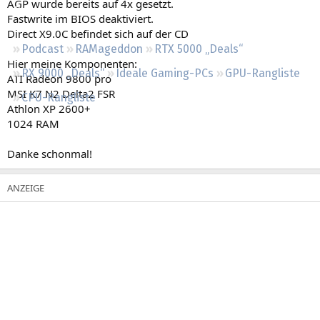
AGP wurde bereits auf 4x gesetzt.
Regeln
Fastwrite im BIOS deaktiviert.
Direct X9.0C befindet sich auf der CD
Podcast
RAMageddon
RTX 5000 „Deals“
Hier meine Komponenten:
RX 9000 „Deals“
Ideale Gaming-PCs
GPU-Rangliste
ATI Radeon 9800 pro
MSI K7 N2 Delta2 FSR
CPU-Rangliste
Athlon XP 2600+
1024 RAM
Danke schonmal!