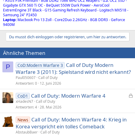
- ASUS P5K Premium - 8GB DDR2 1066 MHz OCZ Reapers - u.a. OCZ SSD -
Gigabyte GTX 560 Ti OC - BeQuiet 550W Dark Power - AeroCool
ExtremEngine 3T Black - G15 Gaming Refresh Keyboard - Logitech MX518 -
Samsung 24" P2450
Laptop:
Macbook Pro 13 Zoll - Core2Duo 2.26GHz - 8GB DDR3 - GeForce
9400M
Du musst dich einloggen oder registrieren, um hier zu antworten.
Ähnliche Themen
Call of Duty Modern
CoD:Modern Warfare 3
P
Warfare 3 (2011): Spielstand wird nicht erkannt?
Paul050607
Call of Duty
Antworten
0
12. Juni 2026
Call of Duty: Modern Warfare 4
CoD1
e
xHadesN7
Call of Duty
Antworten
4
28. Mai 2026
s
p
Call of Duty: Modern Warfare 4: Krieg in
News
e
Korea verspricht ein tolles Comeback
r
AbstaubBaer
Call of Duty
r