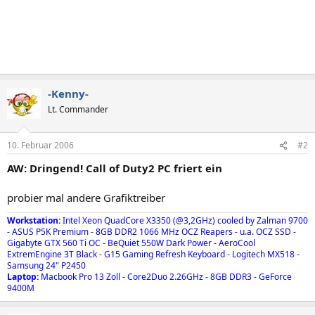
-Kenny-
Lt. Commander
10. Februar 2006
#2
AW: Dringend! Call of Duty2 PC friert ein
probier mal andere Grafiktreiber
Workstation:
Intel Xeon QuadCore X3350 (@3,2GHz) cooled by Zalman 9700
- ASUS P5K Premium - 8GB DDR2 1066 MHz OCZ Reapers - u.a. OCZ SSD -
Gigabyte GTX 560 Ti OC - BeQuiet 550W Dark Power - AeroCool
ExtremEngine 3T Black - G15 Gaming Refresh Keyboard - Logitech MX518 -
Samsung 24" P2450
Laptop:
Macbook Pro 13 Zoll - Core2Duo 2.26GHz - 8GB DDR3 - GeForce
9400M