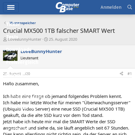
Hauptmenü
Anmelden
Massenspeicher
Ticker
Crucial MX500 1TB falscher SMART Wert
Tests
E
E
LoveBunnyHunter
25. August 2020
r
r
Downloads
s
s
LoveBunnyHunter
t
t
Lieutenant
e
e
Preisvergleich
l
l
l
l
25. August 2020
#1
Forum
e
t
r
a
Hallo zusammen,
Aktuelles
m
Ich habe eine Frage ob jemand folgendes Problem kennt.
Empfohlene Inhalte
Ich habe mir letzte Woche für meinen "Überwachungsserver"
Neue Beiträge
(Ubiquiti Video Server) eine neue SSD (Crucial MX500 1TB)
geakuft, da die alte SSD kurz vor dem Tod stand.
Neueste Aktivitäten
Jetzt habe ich heute mir mal die SMART Werte der SSD
angeschaut und siehe da, sie läuft angeblich seit 67 Stunden.
Leserartikel
Dies kann allerdings nicht richtig sein, da der Server an sich