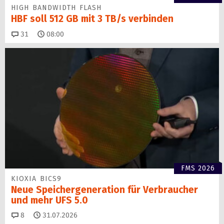
HIGH BANDWIDTH FLASH
HBF soll 512 GB mit 3 TB/s verbinden
Kommentare
31
08:00
FMS 2026
KIOXIA BICS9
Neue Speichergen­eration für Verbraucher
und mehr UFS 5.0
Kommentare
8
31.07.2026