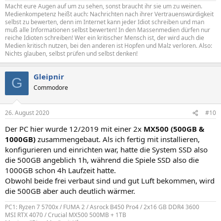
Macht eure Augen auf um zu sehen, sonst braucht ihr sie um zu weinen.
Medienkompetenz heißt auch: Nachrichten nach ihrer Vertrauenswürdigkeit
selbst zu bewerten, denn im Internet kann jeder Idiot schreiben und man
muß alle Informationen selbst bewerten! In den Massenmedien dürfen nur
reiche Idioten schreiben! Wer ein kritischer Mensch ist, der wird auch die
Medien kritisch nutzen, bei den anderen ist Hopfen und Malz verloren. Also:
Nichts glauben, selbst prüfen und selbst denken!
Gleipnir
G
Commodore
26. August 2020
#10
Der PC hier wurde 12/2019 mit einer 2x
MX500 (500GB &
1000GB)
zusammengebaut. Als ich fertig mit installieren,
konfigurieren und einrichten war, hatte die System SSD also
die 500GB angeblich 1h, während die Spiele SSD also die
1000GB schon 4h Laufzeit hatte.
Obwohl beide frei verbaut sind und gut Luft bekommen, wird
die 500GB aber auch deutlich wärmer.
PC1: Ryzen 7 5700x / FUMA 2 / Asrock B450 Pro4 / 2x16 GB DDR4 3600
MSI RTX 4070 / Crucial MX500 500MB + 1TB