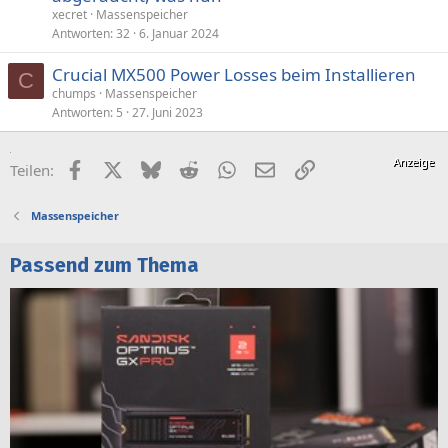
xecret
Massenspeicher
Antworten
32
6. Januar 2024
Crucial MX500 Power Losses beim Installieren
C
chumps
Massenspeicher
Antworten
5
27. Juni 2023
Facebook
X (Twitter)
Bluesky
Reddit
WhatsApp
E-Mail
Link
Teilen:
Massenspeicher
Passend zum Thema