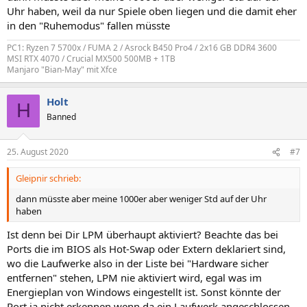
:
Uhr haben, weil da nur Spiele oben liegen und die damit eher
in den "Ruhemodus" fallen müsste
PC1: Ryzen 7 5700x / FUMA 2 / Asrock B450 Pro4 / 2x16 GB DDR4 3600
MSI RTX 4070 / Crucial MX500 500MB + 1TB
Manjaro "Bian-May" mit Xfce
Holt
H
Banned
25. August 2020
#7
Gleipnir schrieb:
dann müsste aber meine 1000er aber weniger Std auf der Uhr
haben
Ist denn bei Dir LPM überhaupt aktiviert? Beachte das bei
Ports die im BIOS als Hot-Swap oder Extern deklariert sind,
wo die Laufwerke also in der Liste bei "Hardware sicher
entfernen" stehen, LPM nie aktiviert wird, egal was im
Energieplan von Windows eingestellt ist. Sonst könnte der
Port ja nicht erkennen wenn da ein Laufwerk angeschlossen