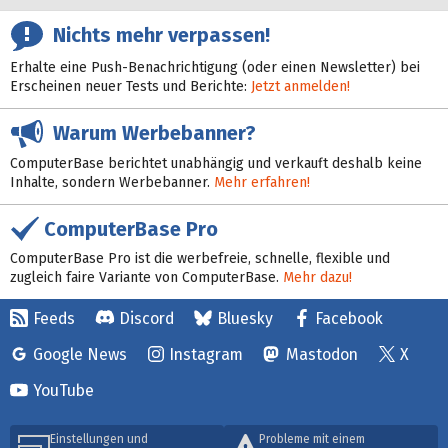
Nichts mehr verpassen!
Erhalte eine Push-Benachrichtigung (oder einen Newsletter) bei
Erscheinen neuer Tests und Berichte:
Jetzt anmelden!
Warum Werbebanner?
ComputerBase berichtet unabhängig und verkauft deshalb keine
Inhalte, sondern Werbebanner.
Mehr erfahren!
ComputerBase Pro
ComputerBase Pro ist die werbefreie, schnelle, flexible und
zugleich faire Variante von ComputerBase.
Mehr dazu!
Feeds
Discord
Bluesky
Facebook
Google News
Instagram
Mastodon
X
YouTube
Einstellungen und
Probleme mit einem