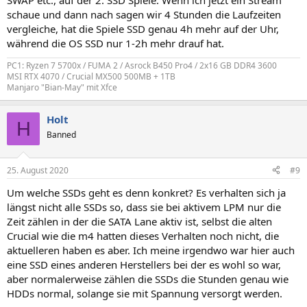
SWAP etc., auf der 2. SSD Spiele. Wenn ich jetzt ein Stream
schaue und dann nach sagen wir 4 Stunden die Laufzeiten
vergleiche, hat die Spiele SSD genau 4h mehr auf der Uhr,
während die OS SSD nur 1-2h mehr drauf hat.
PC1: Ryzen 7 5700x / FUMA 2 / Asrock B450 Pro4 / 2x16 GB DDR4 3600
MSI RTX 4070 / Crucial MX500 500MB + 1TB
Manjaro "Bian-May" mit Xfce
Holt
H
Banned
25. August 2020
#9
Um welche SSDs geht es denn konkret? Es verhalten sich ja
längst nicht alle SSDs so, dass sie bei aktivem LPM nur die
Zeit zählen in der die SATA Lane aktiv ist, selbst die alten
Crucial wie die m4 hatten dieses Verhalten noch nicht, die
aktuelleren haben es aber. Ich meine irgendwo war hier auch
eine SSD eines anderen Herstellers bei der es wohl so war,
aber normalerweise zählen die SSDs die Stunden genau wie
HDDs normal, solange sie mit Spannung versorgt werden.