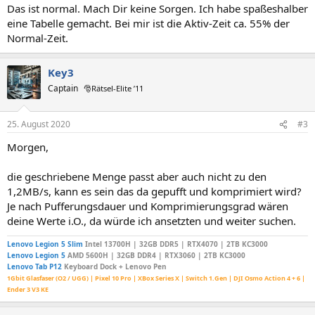
Das ist normal. Mach Dir keine Sorgen. Ich habe spaßeshalber
eine Tabelle gemacht. Bei mir ist die Aktiv-Zeit ca. 55% der
Normal-Zeit.
Key3
Captain
🎅Rätsel-Elite ’11
25. August 2020
#3
Morgen,
die geschriebene Menge passt aber auch nicht zu den
1,2MB/s, kann es sein das da gepufft und komprimiert wird?
Je nach Pufferungsdauer und Komprimierungsgrad wären
deine Werte i.O., da würde ich ansetzten und weiter suchen.
Lenovo Legion 5 Slim
Intel 13700H | 32GB DDR5 | RTX4070 | 2TB KC3000
Lenovo Legion 5
AMD 5600H | 32GB DDR4 | RTX3060 | 2TB KC3000
Lenovo Tab P12
Keyboard Dock + Lenovo Pen
1Gbit Glasfaser (O2 / UGG) | Pixel 10 Pro | XBox Series X | Switch 1.Gen | DJI Osmo Action 4 + 6 |
Ender 3 V3 KE