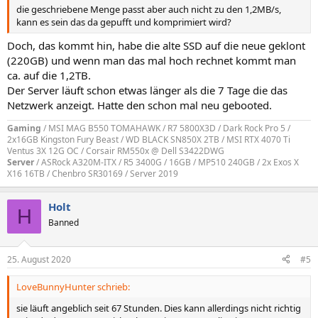
die geschriebene Menge passt aber auch nicht zu den 1,2MB/s,
kann es sein das da gepufft und komprimiert wird?
Doch, das kommt hin, habe die alte SSD auf die neue geklont
(220GB) und wenn man das mal hoch rechnet kommt man
ca. auf die 1,2TB.
Der Server läuft schon etwas länger als die 7 Tage die das
Netzwerk anzeigt. Hatte den schon mal neu gebooted.
Gaming
/ MSI MAG B550 TOMAHAWK / R7 5800X3D / Dark Rock Pro 5 /
2x16GB Kingston Fury Beast / WD BLACK SN850X 2TB / MSI RTX 4070 Ti
Ventus 3X 12G OC / Corsair RM550x @ Dell S3422DWG
Server
/ ASRock A320M-ITX / R5 3400G / 16GB / MP510 240GB / 2x Exos X
X16 16TB / Chenbro SR30169 / Server 2019
Holt
H
Banned
25. August 2020
#5
LoveBunnyHunter schrieb:
sie läuft angeblich seit 67 Stunden. Dies kann allerdings nicht richtig