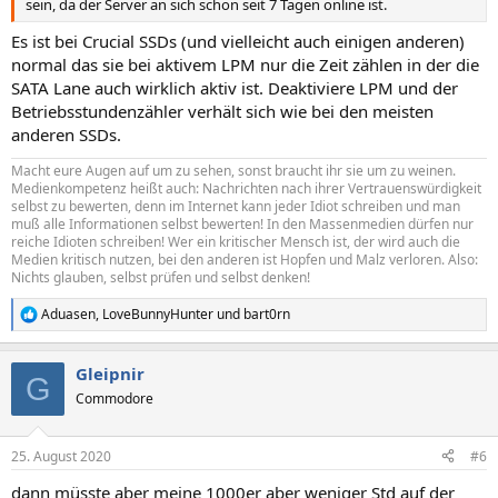
sein, da der Server an sich schon seit 7 Tagen online ist.
Es ist bei Crucial SSDs (und vielleicht auch einigen anderen)
normal das sie bei aktivem LPM nur die Zeit zählen in der die
SATA Lane auch wirklich aktiv ist. Deaktiviere LPM und der
Betriebsstundenzähler verhält sich wie bei den meisten
anderen SSDs.
Macht eure Augen auf um zu sehen, sonst braucht ihr sie um zu weinen.
Medienkompetenz heißt auch: Nachrichten nach ihrer Vertrauenswürdigkeit
selbst zu bewerten, denn im Internet kann jeder Idiot schreiben und man
muß alle Informationen selbst bewerten! In den Massenmedien dürfen nur
reiche Idioten schreiben! Wer ein kritischer Mensch ist, der wird auch die
Medien kritisch nutzen, bei den anderen ist Hopfen und Malz verloren. Also:
Nichts glauben, selbst prüfen und selbst denken!
Aduasen
,
LoveBunnyHunter
und
bart0rn
R
e
a
Gleipnir
k
G
t
Commodore
i
o
n
25. August 2020
#6
e
n
dann müsste aber meine 1000er aber weniger Std auf der