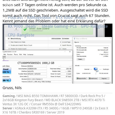
Regeln
schon seit 7 Tagen online ist. Auch werden pro Sekunde ca.
1,2MB auf die SSD geschrieben. Ausgeschaltet wird die SSD
somit auch nicht. Das Tool von Crucial sagt auch 67 Stunden.
Podcast
RAMageddon
RTX 5000 „Deals“
Kennt jemand das Problem oder hat eine Erklärung dafür?
RX 9000 „Deals“
Ideale Gaming-PCs
GPU-Rangliste
CPU-Rangliste
Gruss, Nils
Gaming
/ MSI MAG B550 TOMAHAWK / R7 5800X3D / Dark Rock Pro 5 /
2x16GB Kingston Fury Beast / WD BLACK SN850X 2TB / MSI RTX 4070 Ti
Ventus 3X 12G OC / Corsair RM550x @ Dell S3422DWG
Server
/ ASRock A320M-ITX / R5 3400G / 16GB / MP510 240GB / 2x Exos X
X16 16TB / Chenbro SR30169 / Server 2019