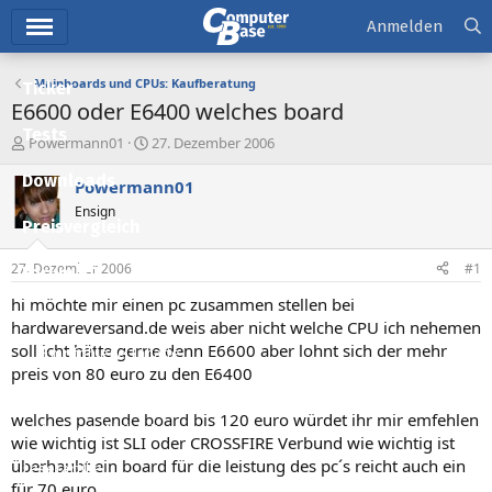
Hauptmenü
Anmelden
Mainboards und CPUs: Kaufberatung
Ticker
E6600 oder E6400 welches board
Tests
E
E
Powermann01
27. Dezember 2006
r
r
Downloads
s
s
Powermann01
t
t
Ensign
e
e
Preisvergleich
l
l
l
l
27. Dezember 2006
#1
Forum
e
t
r
a
hi möchte mir einen pc zusammen stellen bei
Aktuelles
m
hardwareversand.de weis aber nicht welche CPU ich nehemen
soll icht hätte gerne denn E6600 aber lohnt sich der mehr
Empfohlene Inhalte
preis von 80 euro zu den E6400
Neue Beiträge
welches pasende board bis 120 euro würdet ihr mir emfehlen
Neueste Aktivitäten
wie wichtig ist SLI oder CROSSFIRE Verbund wie wichtig ist
überhaubt ein board für die leistung des pc´s reicht auch ein
Leserartikel
für 70 euro.