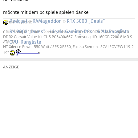
Regeln
möchte mit dem pc spiele spielen danke
Podcast
RAMageddon
RTX 5000 „Deals“
Mein System:
RX 9000 „Deals“
Ideale Gaming-PCs
GPU-Rangliste
CPU E6600, MSI P965 Platinum, Ati Connect3D X1900GT 256MB, 2048MB
DDR2 Corsair Value-Kit CL 5 PC5400/667, Samsung HD 160GB 7200 8 MB S-
ATA II,
CPU-Rangliste
NT Xilence Power 550 Watt / SPS-XP550, Fujitsu Siemens SCALEOVIEW L19-2
19"