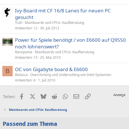
p
Ivy-Board mit CF 16/8 Lanes für neuen PC
e
gesucht
r
Trafi
Mainboards und CPUs: Kaufberatung
r
Antworten
12
30. Juli 2012
t
Power für Spiele benötigt / von E6600 auf Q9550
noch lohnenswert?
Ranopama
Mainboards und CPUs: Kaufberatung
Antworten
13
20. Mai 2010
OC von Gigabyte board & E6600
B
Belasca
Overclocking und Undervolting von Intel-Systemen
Antworten
4
1. Juli 2010
Facebook
X (Twitter)
Bluesky
Reddit
WhatsApp
E-Mail
Link
Teilen:
Mainboards und CPUs: Kaufberatung
Passend zum Thema