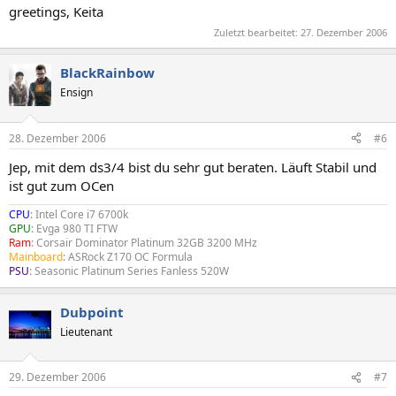
greetings, Keita
Zuletzt bearbeitet:
27. Dezember 2006
BlackRainbow
Ensign
28. Dezember 2006
#6
Jep, mit dem ds3/4 bist du sehr gut beraten. Läuft Stabil und
ist gut zum OCen
CPU
: Intel Core i7 6700k
GPU
: Evga 980 TI FTW
Ram
: Corsair Dominator Platinum 32GB 3200 MHz
Mainboard
: ASRock Z170 OC Formula
PSU
: Seasonic Platinum Series Fanless 520W
Dubpoint
Lieutenant
29. Dezember 2006
#7