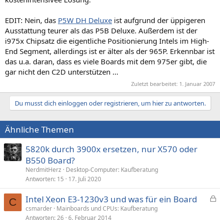
EDIT: Nein, das
P5W DH Deluxe
ist aufgrund der üppigeren
Ausstattung teurer als das P5B Deluxe. Außerdem ist der
i975x Chipsatz die eigentliche Positionierung Intels im High-
End Segment, allerdings ist er älter als der 965P. Erkennbar ist
das u.a. daran, dass es viele Boards mit dem 975er gibt, die
gar nicht den C2D unterstützen ...
Zuletzt bearbeitet:
1. Januar 2007
Du musst dich einloggen oder registrieren, um hier zu antworten.
Ähnliche Themen
5820k durch 3900x ersetzen, nur X570 oder
B550 Board?
NerdmitHerz
Desktop-Computer: Kaufberatung
Antworten
15
17. Juli 2020
Intel Xeon E3-1230v3 und was für ein Board
C
e
csmarder
Mainboards und CPUs: Kaufberatung
Antworten
26
6. Februar 2014
s