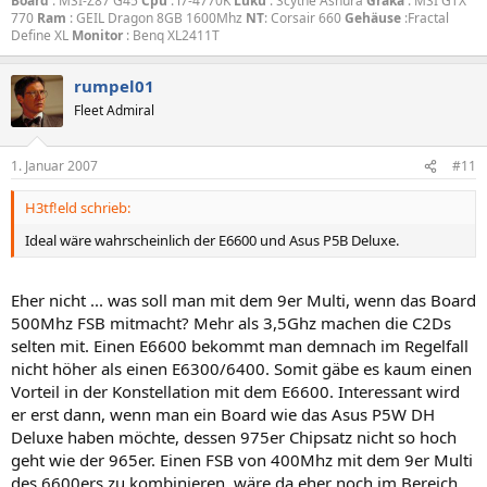
Board
: MSI-Z87 G45
Cpu
: i7-4770K
Lukü
: Scythe Ashura
Graka
: MSI GTX
770
Ram
: GEIL Dragon 8GB 1600Mhz
NT
: Corsair 660
Gehäuse
:Fractal
Define XL
Monitor
: Benq XL2411T
rumpel01
Fleet Admiral
1. Januar 2007
#11
H3tf!eld schrieb:
Ideal wäre wahrscheinlich der E6600 und Asus P5B Deluxe.
Eher nicht ... was soll man mit dem 9er Multi, wenn das Board
500Mhz FSB mitmacht? Mehr als 3,5Ghz machen die C2Ds
selten mit. Einen E6600 bekommt man demnach im Regelfall
nicht höher als einen E6300/6400. Somit gäbe es kaum einen
Vorteil in der Konstellation mit dem E6600. Interessant wird
er erst dann, wenn man ein Board wie das Asus P5W DH
Deluxe haben möchte, dessen 975er Chipsatz nicht so hoch
geht wie der 965er. Einen FSB von 400Mhz mit dem 9er Multi
des 6600ers zu kombinieren, wäre da eher noch im Bereich