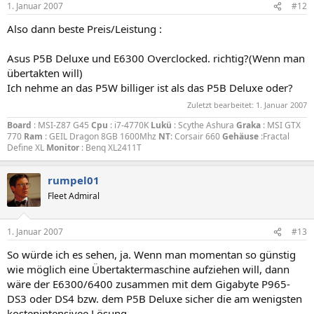
1. Januar 2007
#12
Also dann beste Preis/Leistung :
Asus P5B Deluxe und E6300 Overclocked. richtig?(Wenn man
übertakten will)
Ich nehme an das P5W billiger ist als das P5B Deluxe oder?
Zuletzt bearbeitet:
1. Januar 2007
Board
: MSI-Z87 G45
Cpu
: i7-4770K
Lukü
: Scythe Ashura
Graka
: MSI GTX
770
Ram
: GEIL Dragon 8GB 1600Mhz
NT
: Corsair 660
Gehäuse
:Fractal
Define XL
Monitor
: Benq XL2411T
rumpel01
Fleet Admiral
1. Januar 2007
#13
So würde ich es sehen, ja. Wenn man momentan so günstig
wie möglich eine Übertaktermaschine aufziehen will, dann
wäre der E6300/6400 zusammen mit dem Gigabyte P965-
DS3 oder DS4 bzw. dem P5B Deluxe sicher die am wenigsten
kostenintensivee Lösung.