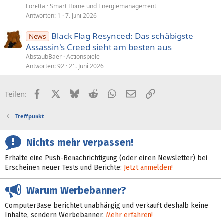
Loretta
Smart Home und Energiemanagement
Antworten
1
7. Juni 2026
Black Flag Resynced: Das schäbigste
News
Assassin's Creed sieht am besten aus
AbstaubBaer
Actionspiele
Antworten
92
21. Juni 2026
Facebook
X (Twitter)
Bluesky
Reddit
WhatsApp
E-Mail
Link
Teilen:
Treffpunkt
Nichts mehr verpassen!
Erhalte eine Push-Benachrichtigung (oder einen Newsletter) bei
Erscheinen neuer Tests und Berichte:
Jetzt anmelden!
Warum Werbebanner?
ComputerBase berichtet unabhängig und verkauft deshalb keine
Inhalte, sondern Werbebanner.
Mehr erfahren!