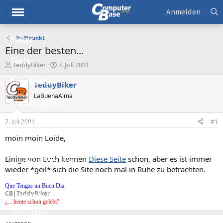
Hauptmenü
Anmelden
Treffpunkt
Ticker
Eine der besten...
Tests
E
E
TeddyBiker
7. Juli 2001
r
r
Downloads
s
s
TeddyBiker
t
t
LaBuenaAlma
e
e
Preisvergleich
l
l
l
l
7. Juli 2001
#1
Forum
e
t
r
a
moin moin Loide,
Aktuelles
m
Einige von Euch kennen
Diese Seite
schon, aber es ist immer
Empfohlene Inhalte
wieder *geil* sich die Site noch mal in Ruhe zu betrachten.
Neue Beiträge
Que Tengas un Buen Dia
CB|TeddyBiker
Neueste Aktivitäten
¿... heute schon gelebt?
Leserartikel