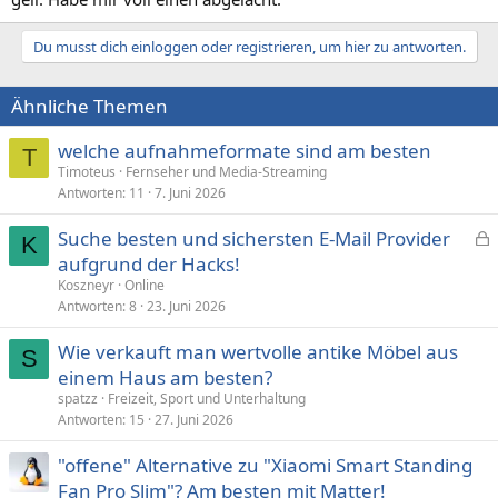
Du musst dich einloggen oder registrieren, um hier zu antworten.
Ähnliche Themen
welche aufnahmeformate sind am besten
T
Timoteus
Fernseher und Media-Streaming
Antworten
11
7. Juni 2026
Suche besten und sichersten E-Mail Provider
K
e
aufgrund der Hacks!
s
Koszneyr
Online
p
Antworten
8
23. Juni 2026
e
Wie verkauft man wertvolle antike Möbel aus
r
S
einem Haus am besten?
r
t
spatzz
Freizeit, Sport und Unterhaltung
Antworten
15
27. Juni 2026
"offene" Alternative zu "Xiaomi Smart Standing
Fan Pro Slim"? Am besten mit Matter!