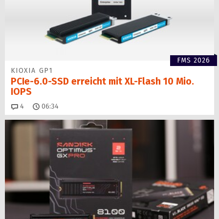
FMS 2026
KIOXIA GP1
PCIe-6.0-SSD erreicht mit XL-Flash 10 Mio.
IOPS
Kommentare
4
06:34