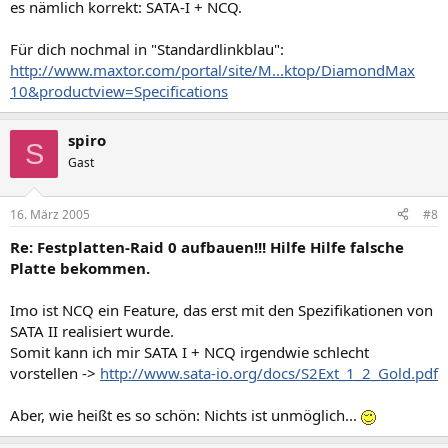
es nämlich korrekt: SATA-I + NCQ.
Für dich nochmal in "Standardlinkblau":
http://www.maxtor.com/portal/site/M...ktop/DiamondMax
10&productview=Specifications
spiro
S
Gast
16. März 2005
#8
Re: Festplatten-Raid 0 aufbauen!!! Hilfe Hilfe falsche
Platte bekommen.
Imo ist NCQ ein Feature, das erst mit den Spezifikationen von
SATA II realisiert wurde.
Somit kann ich mir SATA I + NCQ irgendwie schlecht
vorstellen ->
http://www.sata-io.org/docs/S2Ext_1_2_Gold.pdf
Aber, wie heißt es so schön: Nichts ist unmöglich...