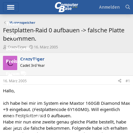
Hauptmenü
Anmelden
Massenspeicher
Ticker
Festplatten-Raid 0 aufbauen -> falsche Platte
Tests
bekommen.
E
E
CrazyTiger
16. März 2005
Downloads
r
r
s
s
CrazyTiger
C
Preisvergleich
t
t
Cadet 3rd Year
e
e
l
l
Forum
l
l
16. März 2005
#1
e
t
Aktuelles
r
a
Hallo,
m
Empfohlene Inhalte
ich habe bei mir im System eine Maxtor 160GB Diamond Max
Neue Beiträge
+9 eingebaut. (Festplattencode 6Y160M0). Will eigentlich
einen Festplattenraid 0 aufbauen.
Neueste Aktivitäten
Habe mir nun eine zweite genau gleiche Platte bestellt, habe
Leserartikel
aber jetzt die falsche bekommen. Folgende habe ich erhalten