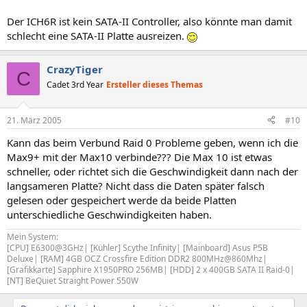
Der ICH6R ist kein SATA-II Controller, also könnte man damit
schlecht eine SATA-II Platte ausreizen.
CrazyTiger
C
Cadet 3rd Year
Ersteller dieses Themas
21. März 2005
#10
Kann das beim Verbund Raid 0 Probleme geben, wenn ich die
Max9+ mit der Max10 verbinde??? Die Max 10 ist etwas
schneller, oder richtet sich die Geschwindigkeit dann nach der
langsameren Platte? Nicht dass die Daten später falsch
gelesen oder gespeichert werde da beide Platten
unterschiedliche Geschwindigkeiten haben.
Mein System:
[CPU] E6300@3GHz| [Kühler] Scythe Infinity| [Mainboard] Asus P5B
Deluxe| [RAM] 4GB OCZ Crossfire Edition DDR2 800MHz@860Mhz|
[Grafikkarte] Sapphire X1950PRO 256MB| [HDD] 2 x 400GB SATA II Raid-0|
[NT] BeQuiet Straight Power 550W