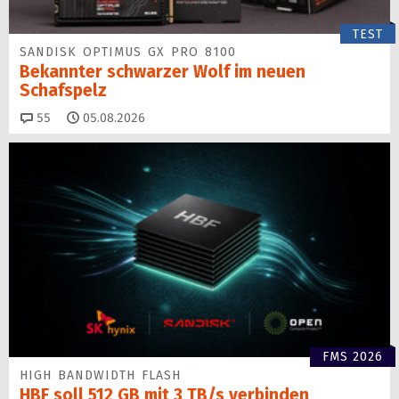
TEST
SANDISK OPTIMUS GX PRO 8100
Bekannter schwarzer Wolf im neuen
Schafspelz
Kommentare
55
05.08.2026
FMS 2026
HIGH BANDWIDTH FLASH
HBF soll 512 GB mit 3 TB/s verbinden