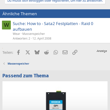
Du musst dich einloggen oder registrieren, um hier zu antworten.
Ähnliche Themen
Suche: How to - Sata2 Festplatten - Raid 0
W
aufbauen
Wear
Massenspeicher
Antworten
2
12. April 2008
Facebook
X (Twitter)
Bluesky
Reddit
WhatsApp
E-Mail
Link
Teilen:
Massenspeicher
Passend zum Thema