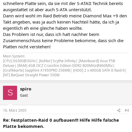
schnellere Platte sein, da sie mit der S-ATAII Technik bereits
ausgestattet ist aber auch S-ATA unterstützt.
Dann wird wohl im Raid Betrieb meine Diamond Max +9 den
Takt angeben, was ja auch keinen Nachteil hätte, da ich ja
eigentlich eh eine gleiche haben wollte.
Das Problem ist nur, dass ich halt nachher beim
Zusammenschluss keine Probleme bekomme, dass sich die
Platten nicht verstehen!
Mein System:
[CPU] E6300@3GHz| [Kühler] Scythe Infinity| [Mainboard] Asus P5B
Deluxe| [RAM] 4GB OCZ Crossfire Edition DDR2 800MHz@860Mhz|
[Grafikkarte] Sapphire X1950PRO 256MB| [HDD] 2 x 400GB SATA II Raid-0|
[NT] BeQuiet Straight Power 550W
spiro
S
Gast
16. März 2005
#4
Re: Festplatten-Raid 0 aufbauen!!! Hilfe Hilfe falsche
Platte bekommen.