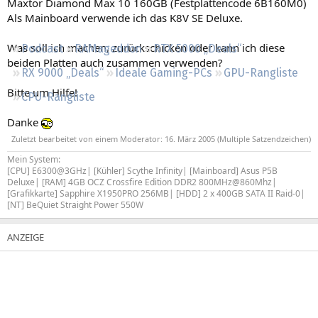
Maxtor Diamond Max 10 160GB (Festplattencode 6B160M0)
Regeln
Als Mainboard verwende ich das K8V SE Deluxe.
Was soll ich machen, zurückschicken oder kann ich diese
Podcast
RAMageddon
RTX 5000 „Deals“
beiden Platten auch zusammen verwenden?
RX 9000 „Deals“
Ideale Gaming-PCs
GPU-Rangliste
Bitte um Hilfe!
CPU-Rangliste
Danke
Zuletzt bearbeitet von einem Moderator:
16. März 2005
(Multiple Satzendzeichen)
Mein System:
[CPU] E6300@3GHz| [Kühler] Scythe Infinity| [Mainboard] Asus P5B
Deluxe| [RAM] 4GB OCZ Crossfire Edition DDR2 800MHz@860Mhz|
[Grafikkarte] Sapphire X1950PRO 256MB| [HDD] 2 x 400GB SATA II Raid-0|
[NT] BeQuiet Straight Power 550W