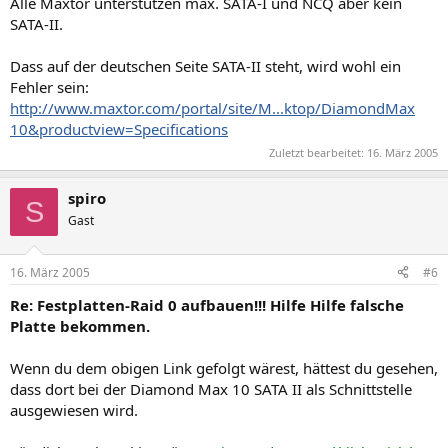
Alle Maxtor unterstützen max. SATA-I und NCQ aber kein
SATA-II.
Dass auf der deutschen Seite SATA-II steht, wird wohl ein
Fehler sein:
http://www.maxtor.com/portal/site/M...ktop/DiamondMax
10&productview=Specifications
Zuletzt bearbeitet:
16. März 2005
spiro
S
Gast
16. März 2005
#6
Re: Festplatten-Raid 0 aufbauen!!! Hilfe Hilfe falsche
Platte bekommen.
Wenn du dem obigen Link gefolgt wärest, hättest du gesehen,
dass dort bei der Diamond Max 10 SATA II als Schnittstelle
ausgewiesen wird.