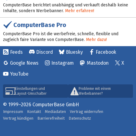
ComputerBase berichtet unabhängig und verkauft deshalb keine
Inhalte, sondern Werbebanner.
Mehr erfahren!
ComputerBase Pro
ComputerBase Pro ist die werbefreie, schnelle, flexible und
zugleich faire Variante von ComputerBase.
Mehr dazu!
Feeds
Discord
Bluesky
Facebook
Google News
Instagram
Mastodon
X
YouTube
Einstellungen und
Probleme mit einem
Layout-Umschalter
Werbebanner?
© 1999–2026 ComputerBase GmbH
Impressum
Kontakt
Mediadaten
Vertrag widerrufen
Vertrag kündigen
Barrierefreiheit
Datenschutz