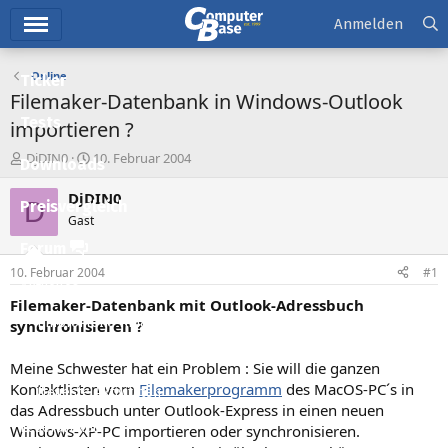
Hauptmenü
Anmelden
Online
Ticker
Filemaker-Datenbank in Windows-Outlook
Tests
importieren ?
E
E
DjDIN0
10. Februar 2004
Downloads
r
r
s
s
DjDIN0
D
Preisvergleich
t
t
Gast
e
e
l
l
Forum
l
l
10. Februar 2004
#1
e
t
Aktuelles
r
a
Filemaker-Datenbank mit Outlook-Adressbuch
m
Empfohlene Inhalte
synchronisieren ?
Neue Beiträge
Meine Schwester hat ein Problem : Sie will die ganzen
Kontaktlisten vom
Filemakerprogramm
des MacOS-PC´s in
Neueste Aktivitäten
das Adressbuch unter Outlook-Express in einen neuen
Leserartikel
Windows-XP-PC importieren oder synchronisieren.