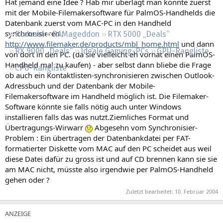
Hat jemand eine Idee ? Hab mir überlagt man könnte zuerst
Regeln
mit der Mobile-Filemakersoftware für PalmOS-Handhelds die
Datenbank zuerst vom MAC-PC in den Handheld
synchronisieren :
Podcast
RAMageddon
RTX 5000 „Deals“
http://www.filemaker.de/products/mbl_home.html
und dann
RX 9000 „Deals“
Ideale Gaming-PCs
GPU-Rangliste
von dort in den PC. (da sie vielleicht eh vorhat einen PalmOS-
Handheld mal zu kaufen) - aber selbst dann bliebe die Frage
CPU-Rangliste
ob auch ein Kontaktlisten-synchronisieren zwischen Outlook-
Adressbuch und der Datenbank der Mobile-
Filemakersoftware im Handheld möglich ist. Die Filemaker-
Software könnte sie falls nötig auch unter Windows
installieren falls das was nutzt.Ziemliches Format und
Übertragungs-Wirwarr
Abgesehn vom Synchronisier-
Problem : Ein übertragen der Datenbankdatei per FAT-
formatierter Diskette vom MAC auf den PC scheidet aus weil
diese Datei dafür zu gross ist und auf CD brennen kann sie sie
am MAC nicht, müsste also irgendwie per PalmOS-Handheld
gehen oder ?
Zuletzt bearbeitet:
10. Februar 2004