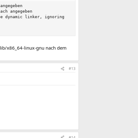
angegeben

ach angegeben

e dynamic linker, ignoring

 /lib/x86_64-linux-gnu nach dem
#13
#14