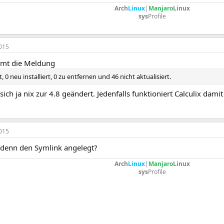
Arch
Linux
|
Manjaro
Linux
sys
Profile
015
mt die Meldung
t, 0 neu installiert, 0 zu entfernen und 46 nicht aktualisiert.
sich ja nix zur 4.8 geändert. Jedenfalls funktioniert Calculix dam
015
 denn den Symlink angelegt?
Arch
Linux
|
Manjaro
Linux
sys
Profile