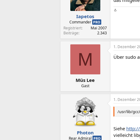
🐧
Iapetos
Commander
PRO
Registriert
Mai 2007
Beiträge
2.343
1. Dezember 2
M
Über sudo ap
Müs Lee
Gast
1. Dezember 2
/usr/lib/gcc
Siehe
http:
Photon
vielleicht li
Rear Admiral
PRO