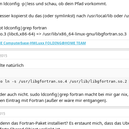
n ldconfig -p|less und schau, ob dein Pfad vorkommt.
esser kopierst du das (oder symlinkst) nach /usr/local/lib oder /us
bt ldconfig|grep fortran
so.3 (libc6,x86-64) => /usr/lib/x86_64-linux-gnu/libgfortran.so.3
THE Computerbase-HWLuxx FOLDING@HOME TEAM
2015
lte natürlich
do ln -s /usr/libgfortran.so.4 /usr/lib/libgfortran.so.2
leider auch nicht. sudo ldconfig|grep fortran macht bei mir gar nix,
nen Eintrag mit Fortran (außer er wäre mir entgangen).
015
denn das Fortran-Paket installiert? Es erstaunt mich, dass das U
erte Shared Object verlinkt ist...