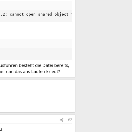
o.2: cannot open shared object file: No such file or dir
sführen besteht die Datei bereits,
ie man das ans Laufen kriegt?
#2
t.