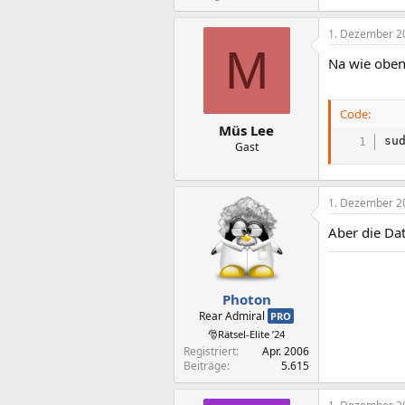
1. Dezember 2
M
Na wie oben
Code:
Müs Lee
su
Gast
1. Dezember 2
Aber die Dat
Photon
Rear Admiral
PRO
🎅Rätsel-Elite ’24
Registriert
Apr. 2006
Beiträge
5.615