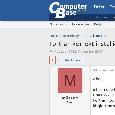
Ticker
Te
Podcast
Aktuelles
Leserartikel
Regeln
Foren
Betriebssysteme
Linux
Fortran korrekt install
E
E
Müs Lee
30. November 2015
r
r
1
2
Nächste
s
s
t
t
e
e
30. November 
l
l
M
Ahoi,
l
l
e
t
r
a
ich bin über
m
unter W7 lau
Müs Lee
Fortran noch
Gast
libgfortran.