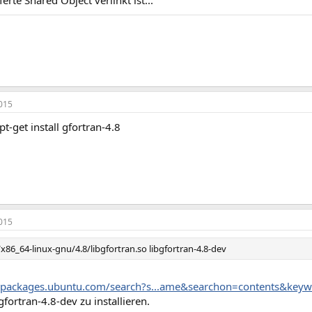
015
t-get install gfortran-4.8
015
/x86_64-linux-gnu/4.8/libgfortran.so libgfortran-4.8-dev
//packages.ubuntu.com/search?s...ame&searchon=contents&keywo
bgfortran-4.8-dev zu installieren.