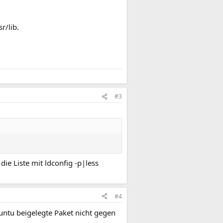
r/lib.
#3
 die Liste mit ldconfig -p|less
#4
buntu beigelegte Paket nicht gegen