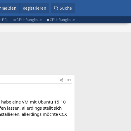
nmelden
Registrieren
Suche
g-PCs
GPU-Rangliste
CPU-Rangliste
#1
ch habe eine VM mit Ubuntu 15.10
 lassen, allerdings stellt sich
nstallieren, allerdings möchte CCX