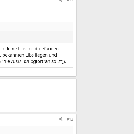
#11
nn deine Libs nicht gefunden
, bekannten Libs liegen und
file /usr/lib/libgfortran.so.2")).
#12