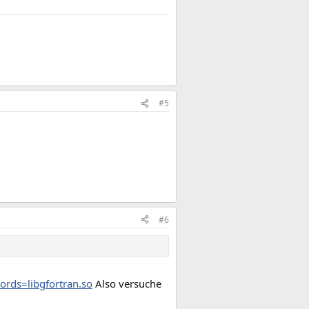
#5
#6
rds=libgfortran.so
Also versuche