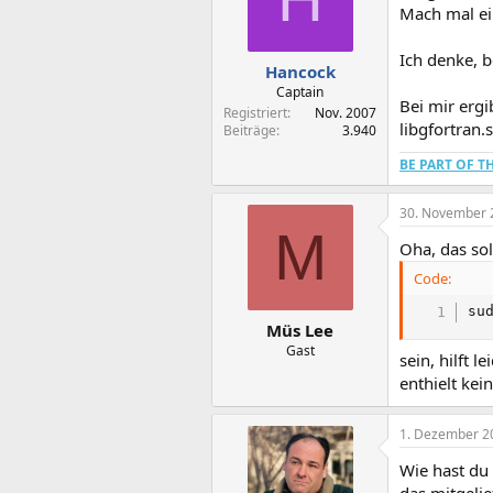
Mach mal ei
Ich denke, b
Hancock
Captain
Bei mir ergi
Registriert
Nov. 2007
libgfortran.
Beiträge
3.940
BE PART OF 
30. November 
M
Oha, das sol
Code:
su
Müs Lee
Gast
sein, hilft 
enthielt kei
1. Dezember 2
Wie hast du 
das mitgelief