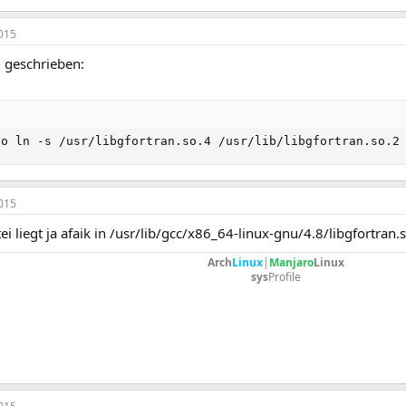
015
 geschrieben:
do ln -s /usr/libgfortran.so.4 /usr/lib/libgfortran.so.2
015
ei liegt ja afaik in /usr/lib/gcc/x86_64-linux-gnu/4.8/libgfortran.so
Arch
Linux
|
Manjaro
Linux
sys
Profile