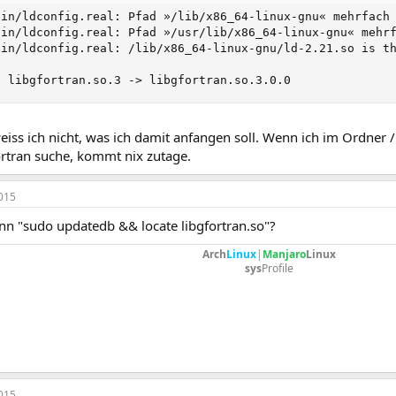
bin/ldconfig.real: Pfad »/lib/x86_64-linux-gnu« mehrfach 
bin/ldconfig.real: Pfad »/usr/lib/x86_64-linux-gnu« mehrf
bin/ldconfig.real: /lib/x86_64-linux-gnu/ld-2.21.so is th
	libgfortran.so.3 -> libgfortran.so.3.0.0
eiss ich nicht, was ich damit anfangen soll. Wenn ich im Ordner
ortran suche, kommt nix zutage.
015
nn "sudo updatedb && locate libgfortran.so"?
Arch
Linux
|
Manjaro
Linux
sys
Profile
015