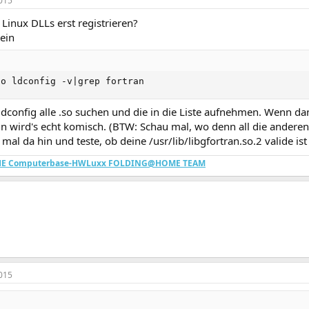
015
inux DLLs erst registrieren?
ein
do ldconfig -v|grep fortran
ldconfig alle .so suchen und die in die Liste aufnehmen. Wenn da
n wird's echt komisch. (BTW: Schau mal, wo denn all die anderen
al da hin und teste, ob deine /usr/lib/libgfortran.so.2 valide ist ("
THE Computerbase-HWLuxx FOLDING@HOME TEAM
015