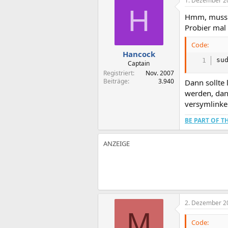
1. Dezember 2
H
Hmm, muss L
Probier mal 
Code:
Hancock
su
Captain
Registriert
Nov. 2007
Beiträge
3.940
Dann sollte 
werden, dan
versymlinke m
BE PART OF 
2. Dezember 2
M
Code: