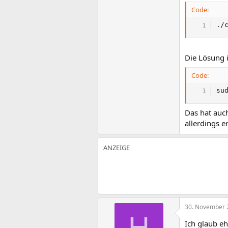
Code:
./
Die Lösung 
Code:
su
Das hat auch
allerdings 
30. November 
H
Ich glaub eh