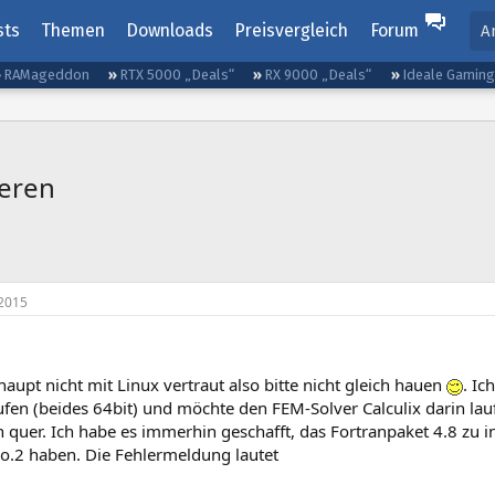
sts
Themen
Downloads
Preisvergleich
Forum
A
RAMageddon
RTX 5000 „Deals“
RX 9000 „Deals“
Ideale Gamin
ieren
2015
haupt nicht mit Linux vertraut also bitte nicht gleich hauen
. I
fen (beides 64bit) und möchte den FEM-Solver Calculix darin laufen
 quer. Ich habe es immerhin geschafft, das Fortranpaket 4.8 zu i
so.2 haben. Die Fehlermeldung lautet