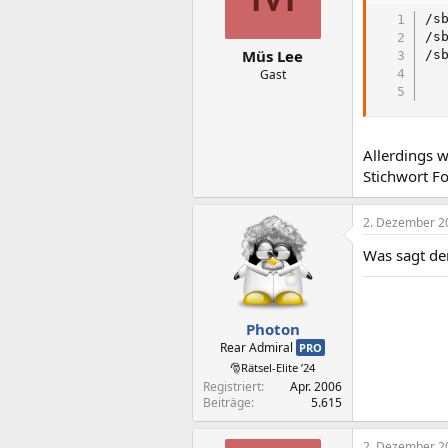
/s
/s
Müs Lee
/s
Gast
Allerdings w
Stichwort F
2. Dezember 2
Was sagt de
Photon
Rear Admiral
PRO
🎅Rätsel-Elite ’24
Registriert
Apr. 2006
Beiträge
5.615
2. Dezember 2