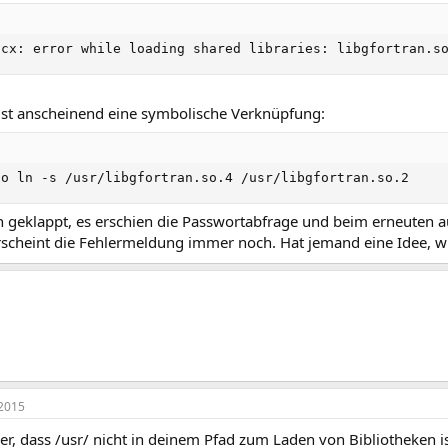
ccx: error while loading shared libraries: libgfortran.s
ist anscheinend eine symbolische Verknüpfung:
do ln -s /usr/libgfortran.so.4 /usr/libgfortran.so.2
 geklappt, es erschien die Passwortabfrage und beim erneuten au
erscheint die Fehlermeldung immer noch. Hat jemand eine Idee, w
2015
er, dass /usr/ nicht in deinem Pfad zum Laden von Bibliotheken is