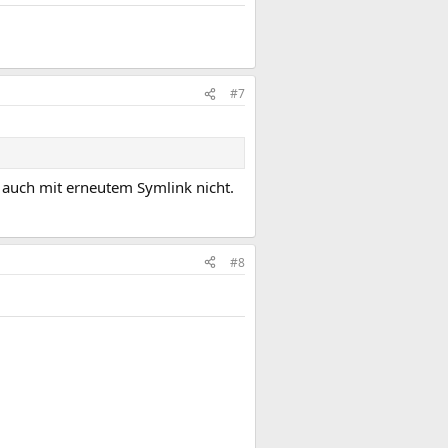
#7
it auch mit erneutem Symlink nicht.
#8