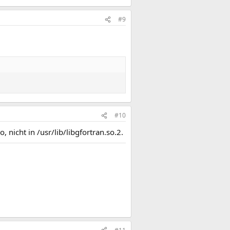
#9
#10
, nicht in /usr/lib/libgfortran.so.2.