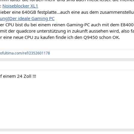
):
Noiseblocker XL1
ieber eine 640GB festplatte...auch eine aus dem zusammenstellun
tung]Der ideale Gaming PC
er CPU bist du bei einem reinen Gaming-PC auch mit dem E8400
 mit der quadcore unterstützung in zukunft aussehen wird, also fal
r eine neue CPU zu kaufen finde ich den Q9450 schon OK.
dofultima.com/ref/2352601178
f einem 24 Zoll !!!