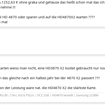
a.1252,63 € ohne graka und gehäuse das heißt schon mal das ic
nehme !!!
al HD 4870 oder sparen und auf die HD4870X2 warten ????
n mal
Karten weiss man nicht, eine HD3870 X2 kostet gebraucht nur noc
 das gleiche nach ein halbes Jahr bei der 4870 X2 passiert ???
on der Leistung wäre nat. die HD4870 X2 die stärkste Karte.
z @1,176v| ASUS P5Q-E | OCZ 2GB | HD4870 bestellt | Samsung 223BW