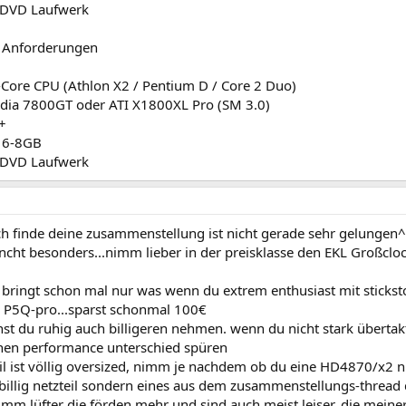
 DVD Laufwerk
 Anforderungen
-Core CPU (Athlon X2 / Pentium D / Core 2 Duo)
vidia 7800GT oder ATI X1800XL Pro (SM 3.0)
+
: 6-8GB
 DVD Laufwerk
ich finde deine zusammenstellung ist nicht gerade sehr gelungen
 ncht besonders...nimm lieber in der preisklasse den EKL Großcloc
bringt schon mal nur was wenn du extrem enthusiast mit sticksto
s P5Q-pro...sparst schonmal 100€
st du ruhig auch billigeren nehmen. wenn du nicht stark überta
inen performance unterschied spüren
eil ist völlig oversized, nimm je nachdem ob du eine HD4870/x2
billig netzteil sondern eines aus dem zusammenstellungs-thread 
m lüfter die förden mehr und sind auch meist leiser. die meine