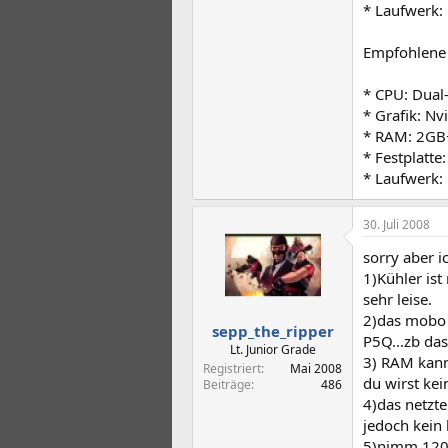
* Laufwerk:
Empfohlene
* CPU: Dual
* Grafik: N
* RAM: 2GB
* Festplatte
* Laufwerk:
30. Juli 2008
sorry aber 
1)Kühler ist
sehr leise.
2)das mobo 
sepp_the_ripper
P5Q...zb da
Lt. Junior Grade
3) RAM kann
Registriert
Mai 2008
du wirst ke
Beiträge
486
4)das netzt
jedoch kein 
5)nimm 120m