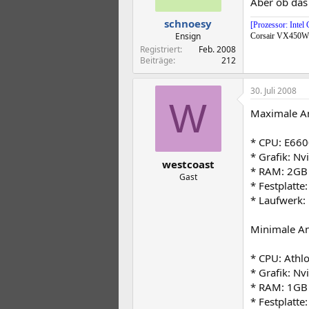
Aber ob das
schnoesy
[Prozessor: Int
Ensign
Corsair VX450W
Registriert
Feb. 2008
Beiträge
212
30. Juli 2008
W
Maximale A
* CPU: E660
* Grafik: N
westcoast
* RAM: 2GB
Gast
* Festplatte
* Laufwerk:
Minimale A
* CPU: Athl
* Grafik: N
* RAM: 1GB
* Festplatte