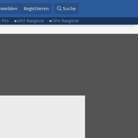
nmelden
Registrieren
Suche
g-PCs
GPU-Rangliste
CPU-Rangliste