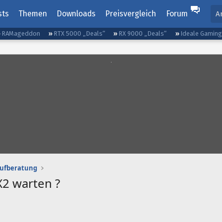
sts
Themen
Downloads
Preisvergleich
Forum
A
RAMageddon
RTX 5000 „Deals“
RX 9000 „Deals“
Ideale Gamin
aufberatung
X2 warten ?