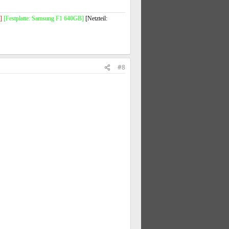
]
[Festplatte: Samsung F1 640GB]
[Netzteil:
#8