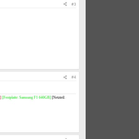
#3
#4
]
[Festplatte: Samsung F1 640GB]
[Netzteil: