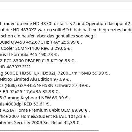
l fragen ob eine HD 4870 für far cry2 und Operation flashpoint2 
auf die HD 4870X2 warten sollte! Ich hab halt ein begrenztes bu
a schon ein haufen aber das geht alles soo weg :
 Quad Q9450 4x2.67GHz TRAY 256,99 € .
 Cooler SCMN-1100 Rev. B 29,06 € .
s II Formula P45 190,73 € .
 PC2-8500 REAPER CL5 KIT 96,98 € .
 HD 4870?? ????
ng 500GB HD501LJ/HD502IJ 7200U/m 16MB 59,99 € .
itrox Limited Alu Edition 97,69 € .
ics (Bulk) GSA-H55N/H58N schwarz 27,49 € .
-B9 92x25 17,6dBA 35,98 € .
5 Gaming Keyboard NEW 69,99 € .
sis 4000dpi RED 53,61 € .
 VISTA Home Premium 64bit OEM 89,90 € .
ffice 2007 Home&Student RETAIL 101,83 € .
ternet Security 2009 3er Retail 42,39 € .
________________________________________________