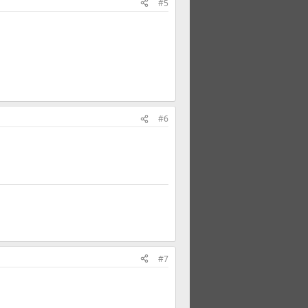
#5
#6
#7