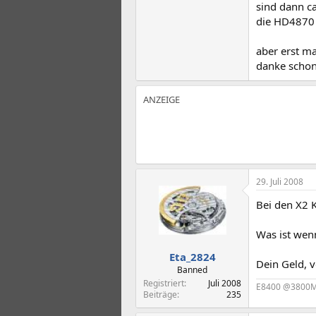
sind dann c
die HD4870 
aber erst m
danke scho
29. Juli 2008
Bei den X2 
Was ist wenn
Eta_2824
Dein Geld, v
Banned
Registriert
Juli 2008
E8400 @3800Mh
Beiträge
235