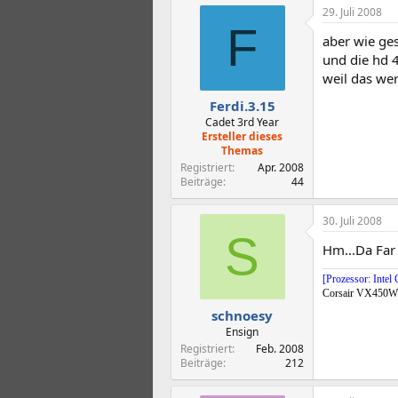
29. Juli 2008
F
aber wie ges
und die hd 4
weil das we
Ferdi.3.15
Cadet 3rd Year
Ersteller dieses
Themas
Registriert
Apr. 2008
Beiträge
44
30. Juli 2008
S
Hm...Da Far 
[Prozessor: Int
Corsair VX450W
schnoesy
Ensign
Registriert
Feb. 2008
Beiträge
212