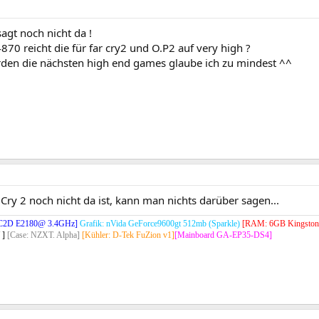
agt noch nicht da !
870 reicht die für far cry2 und O.P2 auf very high ?
rden die nächsten high end games glaube ich zu mindest ^^
Cry 2 noch nicht da ist, kann man nichts darüber sagen...
el C2D E2180@ 3.4GHz]
Grafik: nVida GeForce9600gt 512mb (Sparkle)
[RAM: 6GB Kingston
 ]
[Case: NZXT. Alpha]
[Kühler: D-Tek FuZion v1]
[Mainboard GA-EP35-DS4]