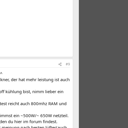
#9
^^
kner, der hat mehr leistung ist auch
ff kühlung bist, nimm lieber ein
ktest reicht auch 800mhz RAM und
 nimmst ein ~500W/~ 650W netzteil.
den du hier im forum findest.
r meinung nach besten lüfter(auch