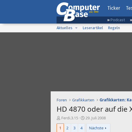
Ticker
Te
Podcast
Aktuelles
Leserartikel
Regeln
Foren
Grafikkarten
Grafikkarten: K
HD 4870 oder auf die 
E
E
Ferdi.3.15
29. Juli 2008
r
r
1
2
3
4
Nächste
s
s