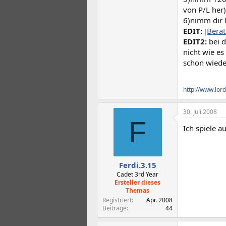
von P/L her
6)nimm dir l
EDIT:
[Bera
EDIT2:
bei d
nicht wie es
schon wiede
http://www.lor
30. Juli 2008
F
Ich spiele au
Ferdi.3.15
Cadet 3rd Year
Ersteller dieses
Themas
Registriert
Apr. 2008
Beiträge
44