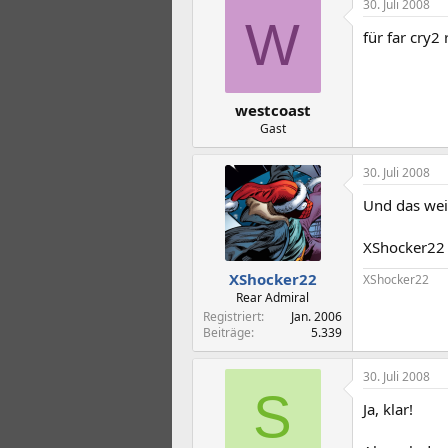
30. Juli 2008
W
für far cry2
westcoast
Gast
30. Juli 2008
Und das wei
XShocker22
XShocker22
XShocker22
Rear Admiral
Registriert
Jan. 2006
Beiträge
5.339
30. Juli 2008
S
Ja, klar!