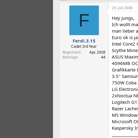
t
t
e
e
29. Juli 2008
l
l
F
Hey jungs,
l
l
e
t
Ich wollt ma
r
a
man lieber 
m
Euro ok is j
Ferdi.3.15
Intel Core2
Cadet 3rd Year
Scythe Mine
Registriert
Apr. 2008
ASUS Maximu
Beiträge
44
4096MB OCZ
Grafikkarte
3.5" Samsu
750W Coba N
LG Electron
2xNoctua NF
Logitech G1
Razer Lache
MS Windows
Microsoft O
Kaspersky In
____________