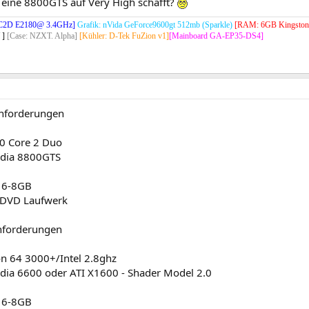
 eine 8800GTS auf Very High schafft?
el C2D E2180@ 3.4GHz]
Grafik: nVida GeForce9600gt 512mb (Sparkle)
[RAM: 6GB Kingston
 ]
[Case: NZXT. Alpha]
[Kühler: D-Tek FuZion v1]
[Mainboard GA-EP35-DS4]
nforderungen
0 Core 2 Duo
vidia 8800GTS
: 6-8GB
 DVD Laufwerk
nforderungen
on 64 3000+/Intel 2.8ghz
vidia 6600 oder ATI X1600 - Shader Model 2.0
: 6-8GB