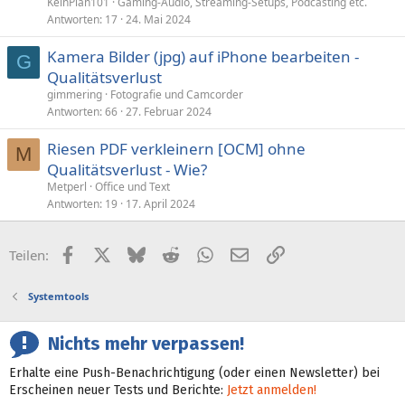
KeinPlan101
Gaming-Audio, Streaming-Setups, Podcasting etc.
Antworten
17
24. Mai 2024
Kamera Bilder (jpg) auf iPhone bearbeiten -
G
Qualitätsverlust
gimmering
Fotografie und Camcorder
Antworten
66
27. Februar 2024
Riesen PDF verkleinern [OCM] ohne
M
Qualitätsverlust - Wie?
Metperl
Office und Text
Antworten
19
17. April 2024
Facebook
X (Twitter)
Bluesky
Reddit
WhatsApp
E-Mail
Link
Teilen:
Systemtools
Nichts mehr verpassen!
Erhalte eine Push-Benachrichtigung (oder einen Newsletter) bei
Erscheinen neuer Tests und Berichte:
Jetzt anmelden!