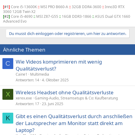
[
#1
]
Core i5-13600K
::
MSI PRO B660-A
::
32GB DDR4-3600
::
Inno3D RTX
3060 12GB Twin X2
[
#2
]
Core i5-4690
::
MSI Z87-G55
::
16GB DDR3-1866
::
ASUS Dual GTX 1660
Advanced Evo
Du musst dich einloggen oder registrieren, um hier zu antworten.
Ähnliche Themen
Wie Videos komprimieren mit wenig
C
Qualitätsverlust?
Caine1
Multimedia
Antworten
14
4. Oktober 2025
Wireless Headset ohne Qualitätsverluste
X
xerex.exe
Gaming-Audio, Streamsetups & Co: Kaufberatung
Antworten
17
23. Juni 2025
Gibt es einen Qualitätsverlust durch anschließen
K
der Lautsprecher am Monitor statt direkt am
Laptop?