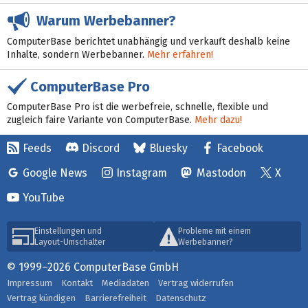
Warum Werbebanner?
ComputerBase berichtet unabhängig und verkauft deshalb keine
Inhalte, sondern Werbebanner.
Mehr erfahren!
ComputerBase Pro
ComputerBase Pro ist die werbefreie, schnelle, flexible und
zugleich faire Variante von ComputerBase.
Mehr dazu!
Feeds
Discord
Bluesky
Facebook
Google News
Instagram
Mastodon
X
YouTube
Einstellungen und
Probleme mit einem
Layout-Umschalter
Werbebanner?
© 1999–2026 ComputerBase GmbH
Impressum
Kontakt
Mediadaten
Vertrag widerrufen
Vertrag kündigen
Barrierefreiheit
Datenschutz