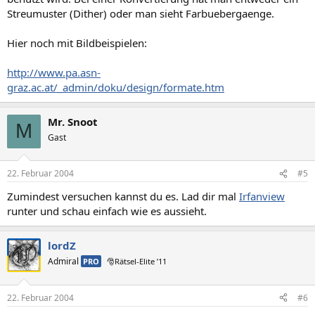
Streumuster (Dither) oder man sieht Farbuebergaenge.
Hier noch mit Bildbeispielen:
http://www.pa.asn-
graz.ac.at/_admin/doku/design/formate.htm
Mr. Snoot
M
Gast
22. Februar 2004
#5
Zumindest versuchen kannst du es. Lad dir mal
Irfanview
runter und schau einfach wie es aussieht.
lordZ
Admiral
PRO
🎅Rätsel-Elite ’11
22. Februar 2004
#6