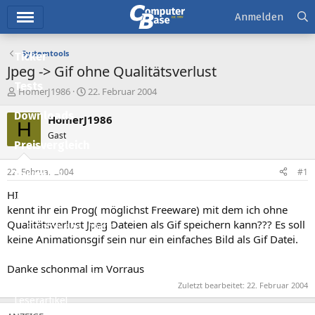
Hauptmenü
Anmelden
Systemtools
Ticker
Jpeg -> Gif ohne Qualitätsverlust
Tests
E
E
HomerJ1986
22. Februar 2004
r
r
Downloads
s
s
HomerJ1986
H
t
t
Gast
e
e
Preisvergleich
l
l
l
l
22. Februar 2004
#1
Forum
e
t
r
a
HI
Aktuelles
m
kennt ihr ein Prog( möglichst Freeware) mit dem ich ohne
Qualitätsverlust Jpeg Dateien als Gif speichern kann??? Es soll
Empfohlene Inhalte
keine Animationsgif sein nur ein einfaches Bild als Gif Datei.
Neue Beiträge
Danke schonmal im Vorraus
Neueste Aktivitäten
Zuletzt bearbeitet:
22. Februar 2004
Leserartikel