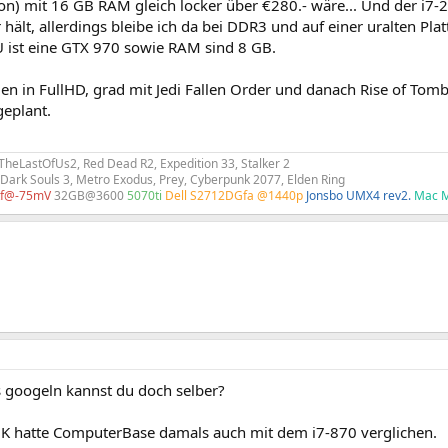
on) mit 16 GB RAM gleich locker über €280.- wäre... Und der i7-2
hält, allerdings bleibe ich da bei DDR3 und auf einer uralten Plat
U ist eine GTX 970 sowie RAM sind 8 GB.
 in FullHD, grad mit Jedi Fallen Order und danach Rise of Tomb 
eplant.
 TheLastOfUs2, Red Dead R2, Expedition 33, Stalker 2
 Dark Souls 3, Metro Exodus, Prey, Cyberpunk 2077, Elden Ring
kf@-75mV
32GB@3600
5070ti
Dell S2712DGfa @1440p
Jonsbo UMX4 rev2.
Mac M
googeln kannst du doch selber?
K hatte ComputerBase damals auch mit dem i7-870 verglichen.