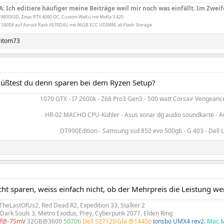
A: Ich editiere häufiger meine Beiträge weil mir noch was einfällt. Im Zweif
 9800X3D, Zotac RTX 4090 OC, Custom WaKü mit MoRa 3 420
 5800X auf Asrock Rack X570D4U mit 96GB ECC UDIMM, all-Flash Storage
ritom73
üßtest du denn sparen bei dem Ryzen Setup?
1070 GTX - I7 2600k - Z68 Pro3 Gen3 - 500 watt Corsair Vengeance
HR-02 MACHO CPU-Kühler - Asus xonar dg audio soundkarte - Au
DT990Edition - Samsung ssd 850 evo 500gb - G 403 - Dell 
ht sparen, weiss einfach nicht, ob der Mehrpreis die Leistung wert
 TheLastOfUs2, Red Dead R2, Expedition 33, Stalker 2
 Dark Souls 3, Metro Exodus, Prey, Cyberpunk 2077, Elden Ring
kf@-75mV
32GB@3600
5070ti
Dell S2712DGfa @1440p
Jonsbo UMX4 rev2.
Mac M