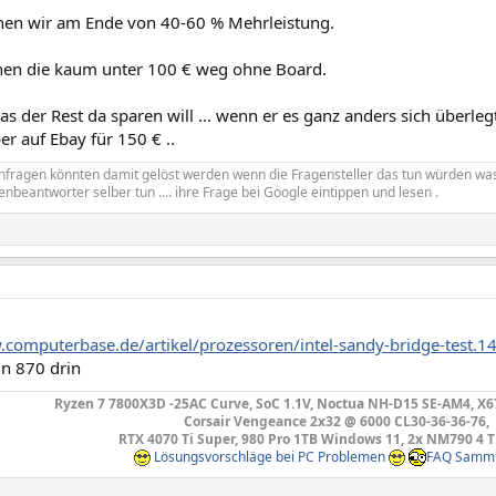
hen wir am Ende von 40-60 % Mehrleistung.
hen die kaum unter 100 € weg ohne Board.
as der Rest da sparen will ... wenn er es ganz anders sich überle
er auf Ebay für 150 € ..
enfragen könnten damit gelöst werden wenn die Fragensteller das tun würden wa
enbeantworter selber tun .... ihre Frage bei Google eintippen und lesen .
.computerbase.de/artikel/prozessoren/intel-sandy-bridge-test.1
ein 870 drin
Ryzen 7 7800X3D -25AC Curve, SoC 1.1V, Noctua NH-D15 SE-AM4, X
Corsair Vengeance 2x32 @ 6000 CL30-36-36-76,
RTX 4070 Ti Super, 980 Pro 1TB Windows 11, 2x NM790 4 
Lösungsvorschläge bei PC Problemen
FAQ Samm