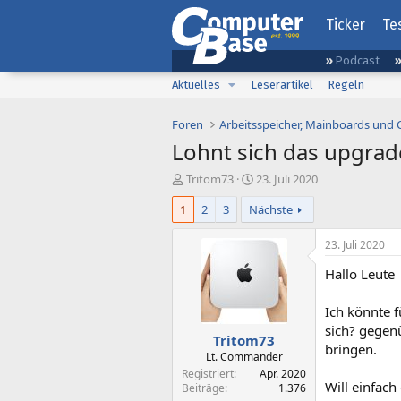
Ticker
Te
Podcast
Aktuelles
Leserartikel
Regeln
Foren
Arbeitsspeicher, Mainboards und
Lohnt sich das upgrad
E
E
Tritom73
23. Juli 2020
r
r
1
2
3
Nächste
s
s
t
t
e
e
23. Juli 2020
l
l
Hallo Leute
l
l
e
t
r
a
Ich könnte 
m
sich? gegen
Tritom73
bringen.
Lt. Commander
Registriert
Apr. 2020
Will einfac
Beiträge
1.376