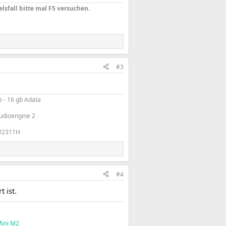
elsfall bitte mal F5 versuchen.
#3
 - 16 gb Adata​
dioengine 2​
U2311H​
#4
 ist.
ini M2