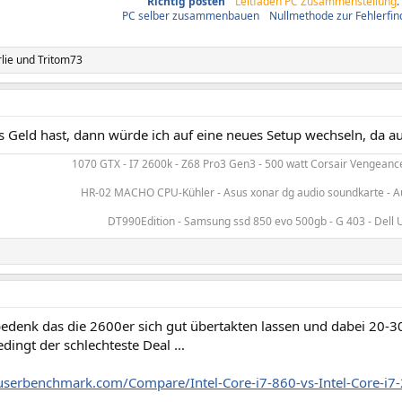
Richtig posten
/
Leitfaden PC Zusammenstellung
.
PC selber zusammenbauen
/
Nullmethode zur Fehlerfi
lie
und
Tritom73
Geld hast, dann würde ich auf eine neues Setup wechseln, da auc
1070 GTX - I7 2600k - Z68 Pro3 Gen3 - 500 watt Corsair Vengeance
HR-02 MACHO CPU-Kühler - Asus xonar dg audio soundkarte - Au
DT990Edition - Samsung ssd 850 evo 500gb - G 403 - Dell 
denk das die 2600er sich gut übertakten lassen und dabei 20-3
edingt der schlechteste Deal ...
.userbenchmark.com/Compare/Intel-Core-i7-860-vs-Intel-Core-