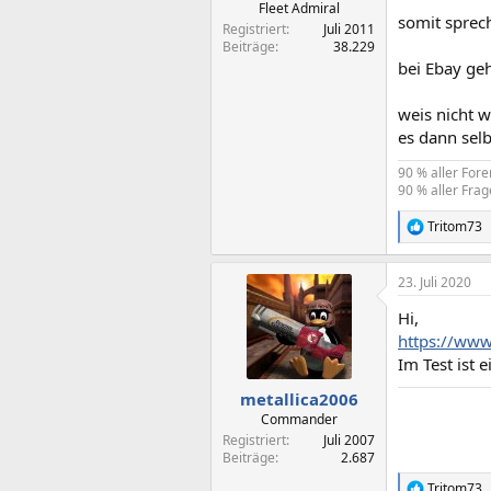
Fleet Admiral
somit sprec
Registriert
Juli 2011
Beiträge
38.229
bei Ebay ge
weis nicht w
es dann selb
90 % aller For
90 % aller Frag
Tritom73
R
e
a
23. Juli 2020
k
t
Hi,
i
o
https://www
n
Im Test ist 
e
n
metallica2006
:
Commander
Registriert
Juli 2007
Beiträge
2.687
Tritom73