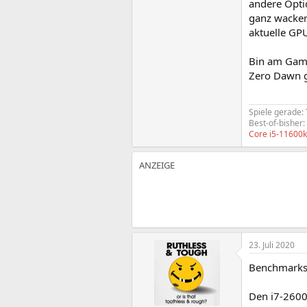
andere Opti
ganz wacker 
aktuelle GP
Bin am Gamen
Zero Dawn g
Spiele gerade:
Best-of-bisher:
Core i5-11600
23. Juli 2020
Benchmarks 
Den i7-2600