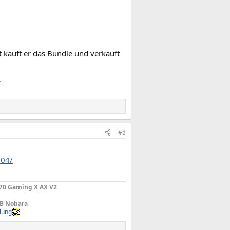
gt kauft er das Bundle und verkauft
s
#8
404/
670 Gaming X AX V2
TB Nobara
lung