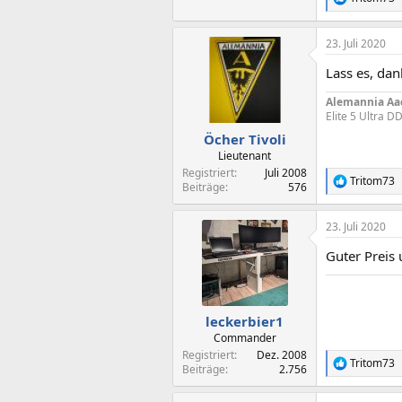
R
e
a
23. Juli 2020
k
t
Lass es, da
i
o
Alemannia Aa
n
Elite 5 Ultra 
e
n
Öcher Tivoli
:
Lieutenant
Registriert
Juli 2008
Tritom73
R
Beiträge
576
e
a
23. Juli 2020
k
t
Guter Preis
i
o
n
e
n
leckerbier1
:
Commander
Registriert
Dez. 2008
Tritom73
R
Beiträge
2.756
e
a