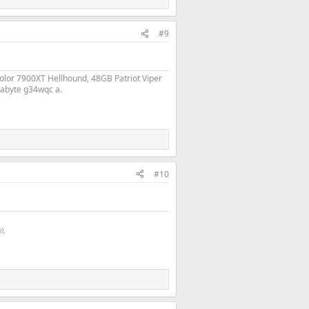
#9
lor 7900XT Hellhound, 48GB Patriot Viper
abyte g34wqc a.
#10
0,