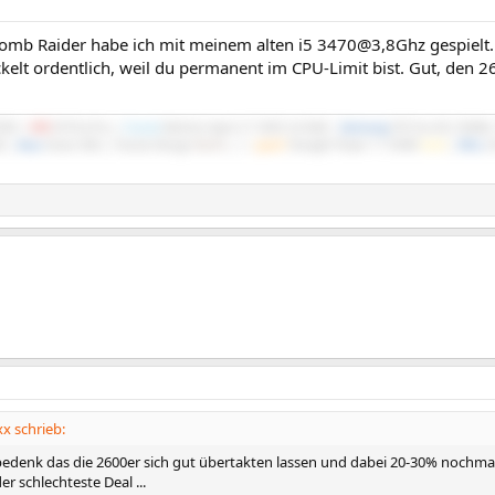
 Tomb Raider habe ich mit meinem alten i5 3470@3,8Ghz gespielt
kelt ordentlich, weil du permanent im CPU-Limit bist. Gut, den
700X |
MSI
X570-A Pro |
Crucial
Ballistix Sport LT 3200 2x16GB |
Samsung
970 Evo M.2 NVMe
B |
Asus
Xonar DGX | Fractal Design
North
|
be
quiet!
Straight Power 11 550W
Gold
|
DELL
S
x schrieb:
denk das die 2600er sich gut übertakten lassen und dabei 20-30% nochmal d
r schlechteste Deal ...