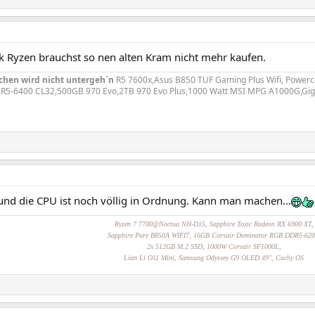
nk Ryzen brauchst so nen alten Kram nicht mehr kaufen.
chen wird nicht untergeh`n
R5 7600x,Asus B850 TUF Gaming Plus Wifi, Powerco
DDR5-6400 CL32,500GB 970 Evo,2TB 970 Evo Plus,1000 Watt MSI MPG A1000G,Gig
 und die CPU ist noch völlig in Ordnung. Kann man machen...
Ryzen 7 7700@Noctua NH-D15, Sapphire Toxic Radeon RX 6900 XT,
Sapphire Pure B850A WIFI7, 16GB Corsair Dominator RGB DDR5-620
2x 512GB M.2 SSD, 1000W Corsair SF1000L,
Lian Li O11 Mini,
Samsung Odyssey G9 OLED 49",
Cachy OS