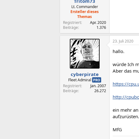
Tritom73
:
Lt. Commander
Ersteller dieses
Themas
Registriert
Apr. 2020
Beiträge
1.376
23. Juli 2020
hallo.
würde Ich mi
Aber das mus
cyberpirate
Fleet Admiral
PRO
https://cpu
Registriert
Jan. 2007
Beiträge
26.272
http://cpub
ein mehr an 
aufzurüsten.
MfG