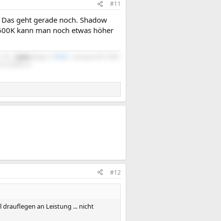
#11
. Das geht gerade noch. Shadow
 2600K kann man noch etwas höher
 1TB |
Scythe
Mugen 5
PCGH
| Gainward RTX 5060
2721DGFA 27"
#12
rauflegen an Leistung ... nicht