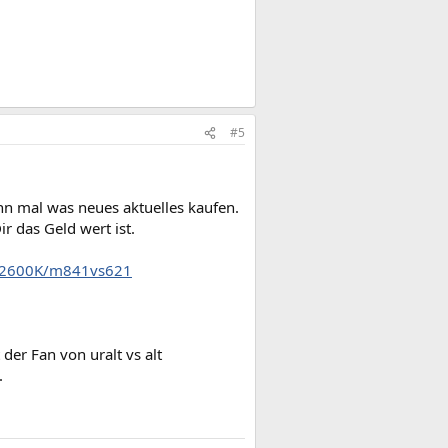
#5
ann mal was neues aktuelles kaufen.
r das Geld wert ist.
i7-2600K/m841vs621
der Fan von uralt vs alt
.