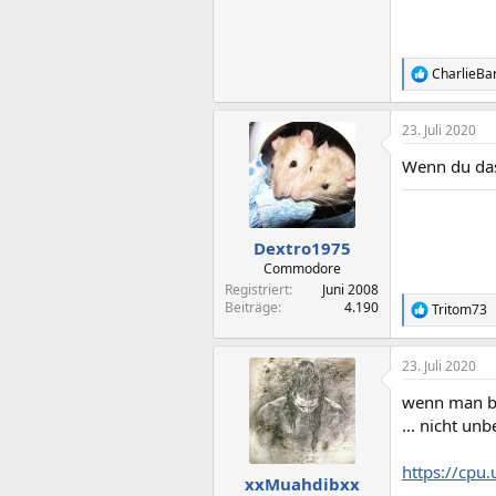
CharlieBar
R
e
a
23. Juli 2020
k
t
Wenn du das 
i
o
n
e
n
Dextro1975
:
Commodore
Registriert
Juni 2008
Beiträge
4.190
Tritom73
R
e
a
23. Juli 2020
k
t
wenn man be
i
o
... nicht unb
n
e
https://cpu
n
xxMuahdibxx
: