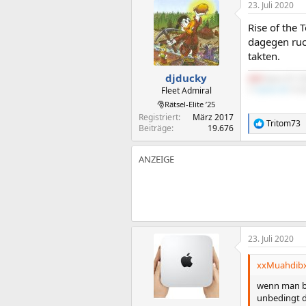
23. Juli 2020
k
t
Rise of the
i
o
dagegen ruc
n
takten.
e
n
djducky
AMD
Ryzen R7 3
:
Fleet Admiral
Ti
Python III
16 G
🎅Rätsel-Elite ’25
Registriert
März 2017
Tritom73
R
Beiträge
19.676
e
a
k
t
i
o
n
e
n
:
23. Juli 2020
xxMuahdibx
wenn man be
unbedingt de