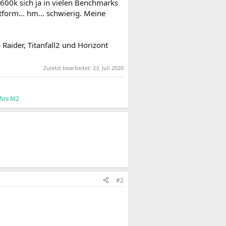
600k sich ja in vielen Benchmarks
tform... hm... schwierig. Meine
Raider, Titanfall2 und Horizont
Zuletzt bearbeitet:
23. Juli 2020
ini M2
#2