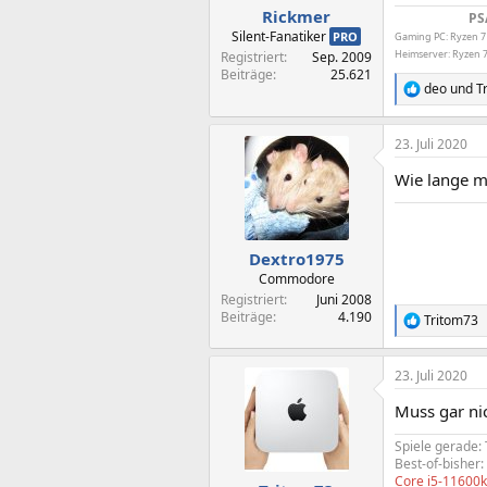
Rickmer
PS
Silent-Fanatiker
PRO
Gaming PC: Ryzen 7
Heimserver: Ryzen 7
Registriert
Sep. 2009
Beiträge
25.621
deo
und
T
R
e
a
23. Juli 2020
k
t
Wie lange m
i
o
n
e
n
Dextro1975
:
Commodore
Registriert
Juni 2008
Beiträge
4.190
Tritom73
R
e
a
23. Juli 2020
k
t
Muss gar nic
i
o
Spiele gerade:
n
Best-of-bisher:
e
Core i5-11600
n