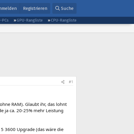
nmelden
Registrieren
Suche
g-PCs
GPU-Rangliste
CPU-Rangliste
#1
hne RAM). Glaubt ihr, das lohnt
e ja ca. 20-25% mehr Leistung
n 5 3600 Upgrade (das wäre die