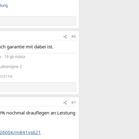
ndung
#6
h garantie mit dabei ist.
 - 16 gb Adata​
dioengine 2​
U2311H​
#7
0% nochmal drauflegen an Leistung
i7-2600K/m841vs621