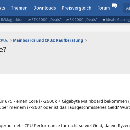
sts
Themen
Downloads
Preisvergleich
Forum
A
RAMageddon
RTX 5000 „Deals“
RX 9000 „Deals“
Ideale Gamin
 CPUs
Mainboards und CPUs: Kaufberatung
e?
für €75.- einen Core i7-2600k + Gigabyte Mainboard bekommen (o
über meinem i7-860? oder ist das rausgeschmissenes Geld? Würd
h gerne mehr CPU Performance für nicht so viel Geld, da ein Ryze