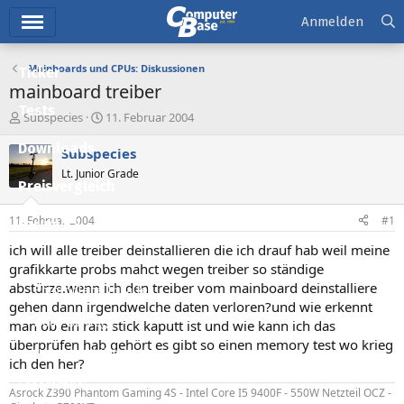
Hauptmenü
Anmelden
Mainboards und CPUs: Diskussionen
Ticker
mainboard treiber
Tests
E
E
Subspecies
11. Februar 2004
r
r
Downloads
s
s
Subspecies
t
t
Lt. Junior Grade
e
e
Preisvergleich
l
l
l
l
11. Februar 2004
#1
Forum
e
t
r
a
ich will alle treiber deinstallieren die ich drauf hab weil meine
Aktuelles
m
grafikkarte probs mahct wegen treiber so ständige
abstürze.wenn ich den treiber vom mainboard deinstalliere
Empfohlene Inhalte
gehen dann irgendwelche daten verloren?und wie erkennt
Neue Beiträge
man ob ein ram stick kaputt ist und wie kann ich das
überprüfen hab gehört es gibt so einen memory test wo krieg
Neueste Aktivitäten
ich den her?
Leserartikel
Asrock Z390 Phantom Gaming 4S - Intel Core I5 9400F - 550W Netzteil OCZ -