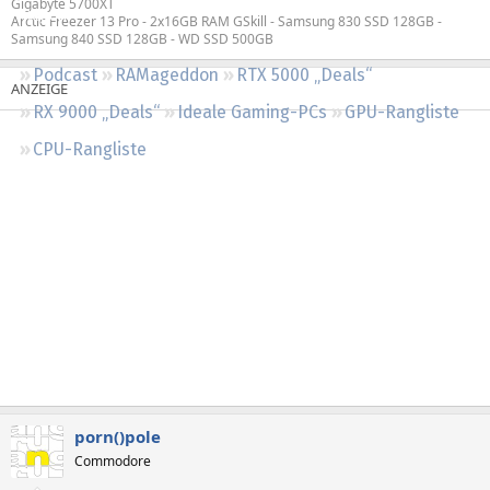
Gigabyte 5700XT
Regeln
Arctic Freezer 13 Pro - 2x16GB RAM GSkill - Samsung 830 SSD 128GB -
Samsung 840 SSD 128GB - WD SSD 500GB
Podcast
RAMageddon
RTX 5000 „Deals“
RX 9000 „Deals“
Ideale Gaming-PCs
GPU-Rangliste
CPU-Rangliste
porn()pole
Commodore