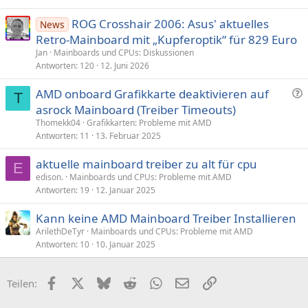
ROG Crosshair 2006: Asus' aktuelles
News
Retro-Mainboard mit „Kupferoptik“ für 829 Euro
Jan
Mainboards und CPUs: Diskussionen
Antworten
120
12. Juni 2026
F
AMD onboard Grafikkarte deaktivieren auf
T
r
asrock Mainboard (Treiber Timeouts)
a
Thomekk04
Grafikkarten: Probleme mit AMD
g
Antworten
11
13. Februar 2025
e
aktuelle mainboard treiber zu alt für cpu
E
edison.
Mainboards und CPUs: Probleme mit AMD
Antworten
19
12. Januar 2025
Kann keine AMD Mainboard Treiber Installieren
ArilethDeTyr
Mainboards und CPUs: Probleme mit AMD
Antworten
10
10. Januar 2025
Facebook
X (Twitter)
Bluesky
Reddit
WhatsApp
E-Mail
Link
Teilen: