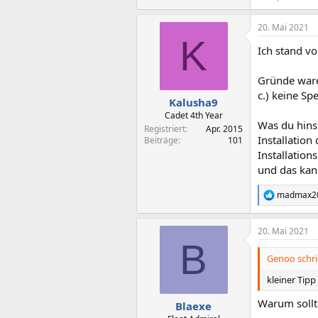
20. Mai 2021
K
Ich stand vo
Gründe ware
c.) keine Sp
Kalusha9
Cadet 4th Year
Was du hinsi
Registriert
Apr. 2015
Installatio
Beiträge
101
Installation
und das kan
madmax2
R
e
a
20. Mai 2021
k
B
t
i
Genoo schri
o
n
kleiner Tip
e
n
Warum sollt
Blaexe
: