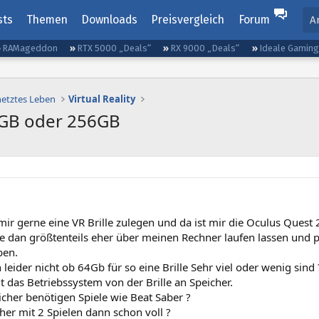
sts
Themen
Downloads
Preisvergleich
Forum
A
RAMageddon
RTX 5000 „Deals“
RX 9000 „Deals“
Ideale Gamin
netztes Leben
Virtual Reality
4GB oder 256GB
ir gerne eine VR Brille zulegen und da ist mir die Oculus Quest 
e dan größtenteils eher über meinen Rechner laufen lassen und pa
ben.
 leider nicht ob 64Gb für so eine Brille Sehr viel oder wenig sind 
 das Betriebssystem von der Brille an Speicher.
icher benötigen Spiele wie Beat Saber ?
cher mit 2 Spielen dann schon voll ?