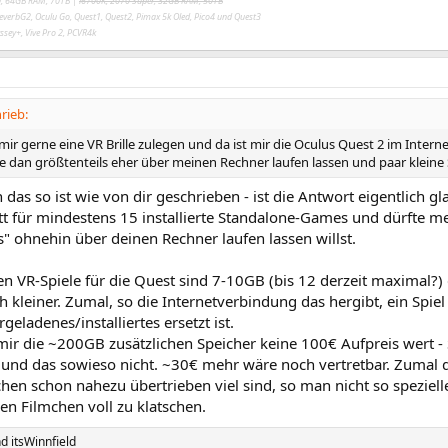
, 64GB RAM, 70TB |
i6700K, 2070 Super, 32GB RAM, 50TB
 ReverbG2, Oculu Go, Quest1, Quest2, Pimax 5k Oled, Pico4 und Quest3
yssey+, Vive Pro 2, PCVR4k
hrieb:
ir gerne eine VR Brille zulegen und da ist mir die Oculus Quest 2 im Interne
e dan größtenteils eher über meinen Rechner laufen lassen und paar kleine Sp
das so ist wie von dir geschrieben - ist die Antwort eigentlich g
tt für mindestens 15 installierte Standalone-Games und dürfte m
s" ohnehin über deinen Rechner laufen lassen willst.
n VR-Spiele für die Quest sind 7-10GB (bis 12 derzeit maximal?)
kleiner. Zumal, so die Internetverbindung das hergibt, ein Spie
geladenes/installiertes ersetzt ist.
ir die ~200GB zusätzlichen Speicher keine 100€ Aufpreis wert - 
 und das sowieso nicht. ~30€ mehr wäre noch vertretbar. Zumal d
hen schon nahezu übertrieben viel sind, so man nicht so speziell
en Filmchen voll zu klatschen.
nd
itsWinnfield