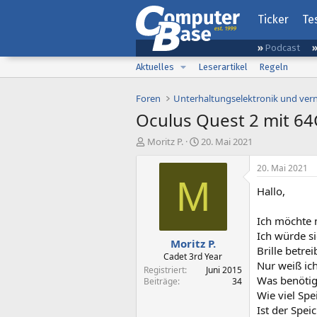
Ticker
Te
Podcast
Aktuelles
Leserartikel
Regeln
Foren
Unterhaltungselektronik und ver
Oculus Quest 2 mit 6
E
E
Moritz P.
20. Mai 2021
r
r
s
s
20. Mai 2021
t
t
M
Hallo,
e
e
l
l
l
l
Ich möchte m
e
t
Ich würde si
Moritz P.
r
a
Brille betrei
m
Cadet 3rd Year
Nur weiß ich
Registriert
Juni 2015
Was benötigt
Beiträge
34
Wie viel Spe
Ist der Spei