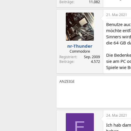
Beiträge
11.082
21. Mai 2021
Benutze auc
möchte entfa
Sinners wird
die 64 GB d
nr-Thunder
Commodore
Die Bedenken
Registriert
Sep. 2009
sie am PC od
Beiträge
4.572
Spiele wie B
24. Mai 2021
E
Ich hab dam