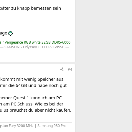
 später zu knapp bemessen sein
rage
air Vengeance RGB white 32GB DDR5-6000
― SAMSUNG Odyssey OLED G9 G95SC ―
#4
kommt mit wenig Speicher aus.
n mir die 64GB und habe noch gut
 meiner Quest 1 kann ich am PC
h am PC Schluss. Wie es bei der
culus brauchst du aber nicht kaufen,
gston Fury 3200 MHz | Samsung 980 Pro