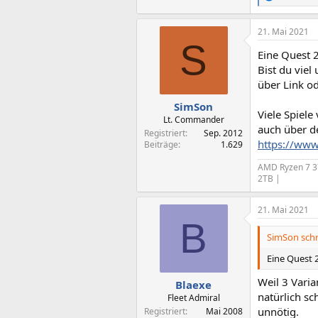
e
a
21. Mai 2021
k
S
t
Eine Quest 
i
o
Bist du viel
n
über Link od
e
n
SimSon
Viele Spiele
:
Lt. Commander
auch über de
Registriert
Sep. 2012
https://www
Beiträge
1.629
AMD Ryzen 7 3
2TB |
21. Mai 2021
B
SimSon schr
Eine Quest 
Weil 3 Vari
Blaexe
natürlich sc
Fleet Admiral
unnötig.
Registriert
Mai 2008