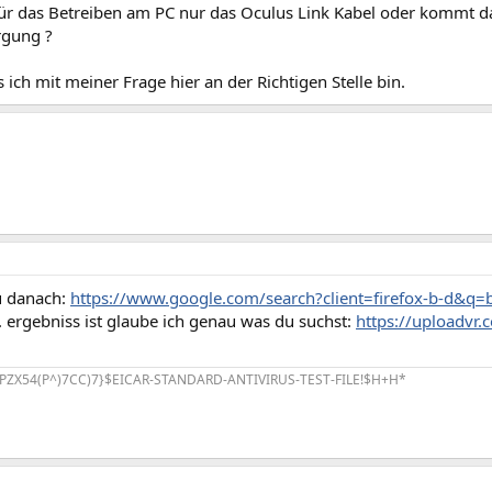
für das Betreiben am PC nur das Oculus Link Kabel oder kommt da 
rgung ?
s ich mit meiner Frage hier an der Richtigen Stelle bin.
u danach:
https://www.google.com/search?client=firefox-b-d&q=
. ergebniss ist glaube ich genau was du suchst:
https://uploadvr.
PZX54(P^)7CC)7}$EICAR-STANDARD-ANTIVIRUS-TEST-FILE!$H+H*