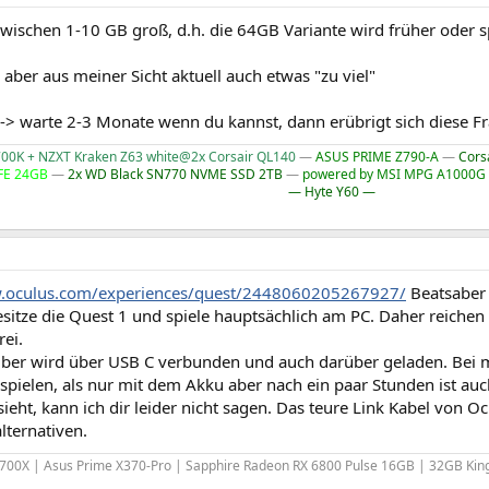
 zwischen 1-10 GB groß, d.h. die 64GB Variante wird früher oder
aber aus meiner Sicht aktuell auch etwas "zu viel"
p -> warte 2-3 Monate wenn du kannst, dann erübrigt sich diese F
700K + NZXT Kraken Z63 white@2x Corsair QL140
―
ASUS PRIME Z790-A
―
Cors
 FE 24GB
―
2x WD Black SN770 NVME SSD 2TB
―
powered by MSI MPG A1000G
― Hyte Y60 ―
w.oculus.com/experiences/quest/2448060205267927/
Beatsaber 
besitze die Quest 1 und spiele hauptsächlich am PC. Daher reiche
ei.
selber wird über USB C verbunden und auch darüber geladen. Bei
spielen, als nur mit dem Akku aber nach ein paar Stunden ist auc
ieht, kann ich dir leider nicht sagen. Das teure Link Kabel von O
lternativen.
700X | Asus Prime X370-Pro | Sapphire Radeon RX 6800 Pulse 16GB | 32GB Kin