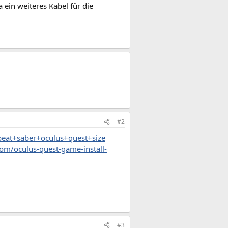
ein weiteres Kabel für die
#2
beat+saber+oculus+quest+size
com/oculus-quest-game-install-
#3