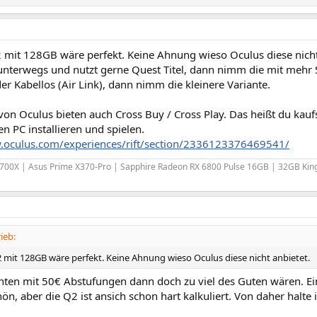
2 mit 128GB wäre perfekt. Keine Ahnung wieso Oculus diese nicht
 unterwegs und nutzt gerne Quest Titel, dann nimm die mit mehr 
er Kabellos (Air Link), dann nimm die kleinere Variante.
 von Oculus bieten auch Cross Buy / Cross Play. Das heißt du kaufs
n PC installieren und spielen.
.oculus.com/experiences/rift/section/2336123376469541/
700X | Asus Prime X370-Pro | Sapphire Radeon RX 6800 Pulse 16GB | 32GB Kin
ieb:
2 mit 128GB wäre perfekt. Keine Ahnung wieso Oculus diese nicht anbietet.
anten mit 50€ Abstufungen dann doch zu viel des Guten wären. E
hön, aber die Q2 ist ansich schon hart kalkuliert. Von daher halt