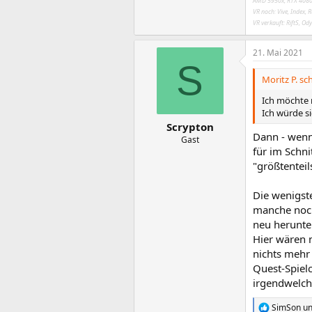
AMD 5950x, RTX 4080
VR noch: Vive, Index,
VR verkauft: RiftS, Od
21. Mai 2021
S
Moritz P. sc
Ich möchte m
Ich würde si
Scrypton
Dann - wenn 
Gast
für im Schni
"größtenteil
Die wenigste
manche noch 
neu herunter
Hier wären m
nichts mehr
Quest-Spielc
irgendwelch
SimSon
u
R