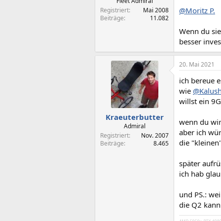
Fleet Admiral
@Moritz P.
Registriert
Mai 2008
Beiträge
11.082
Wenn du sie
besser invest
20. Mai 2021
ich bereue 
wie
@Kalus
willst ein 9
Kraeuterbutter
wenn du wir
Admiral
aber ich wür
Registriert
Nov. 2007
die "kleine
Beiträge
8.465
später aufrü
ich hab glaub
und PS.: wei
die Q2 kann 