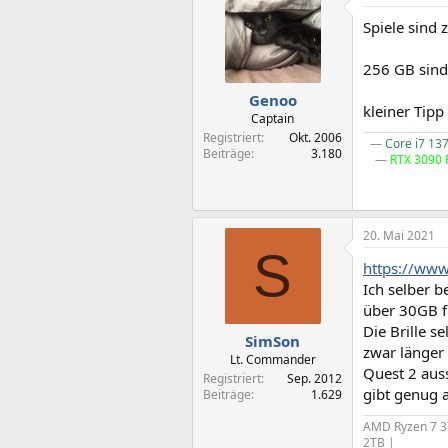
Spiele sind
256 GB sind 
Genoo
kleiner Tip
Captain
Registriert
Okt. 2006
―
Core i7 13
Beiträge
3.180
―
RTX 3090
20. Mai 2021
S
https://ww
Ich selber 
über 30GB fr
Die Brille 
SimSon
zwar länger 
Lt. Commander
Quest 2 auss
Registriert
Sep. 2012
gibt genug a
Beiträge
1.629
AMD Ryzen 7 3
2TB |