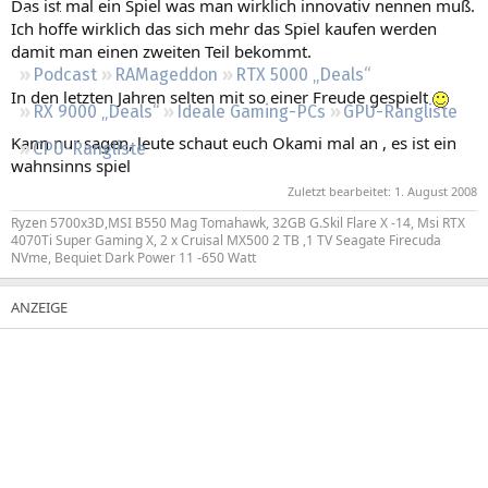
Das ist mal ein Spiel was man wirklich innovativ nennen muß.
Regeln
Ich hoffe wirklich das sich mehr das Spiel kaufen werden
damit man einen zweiten Teil bekommt.
Podcast
RAMageddon
RTX 5000 „Deals“
In den letzten Jahren selten mit so einer Freude gespielt
RX 9000 „Deals“
Ideale Gaming-PCs
GPU-Rangliste
Kann nur sagen, leute schaut euch Okami mal an , es ist ein
CPU-Rangliste
wahnsinns spiel
Zuletzt bearbeitet:
1. August 2008
Ryzen 5700x3D,MSI B550 Mag Tomahawk, 32GB G.Skil Flare X -14, Msi RTX
4070Ti Super Gaming X, 2 x Cruisal MX500 2 TB ,1 TV Seagate Firecuda
NVme, Bequiet Dark Power 11 -650 Watt