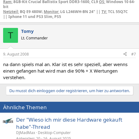
Ram:
8GB-Kit Crucial Ballistix Sport DDR3-1600, CL9
OS:
Windows 10 64-
bit
Netzteil:
BQ E9 480W;
Monitor:
LG L246WH-BN 24" ||
TV:
TCL 55Q7C
|| Iphone 11 und PS3 Slim, PS5
Tomy
T
Lt. Commander
9. August 2008
#7
na dann spiels mal an. Klar ist es sehr speziell, aber wenns
einen gefangen hat wird man die 90% + X Wertungen
verstehen.
Du musst dich einloggen oder registrieren, um hier zu antworten.
Ähnliche Themen
Der "Wieso ich mir diese Hardware gekauft
habe"-Thread
DJMadMax
Desktop-Computer
Antworten
20
16. August 2025