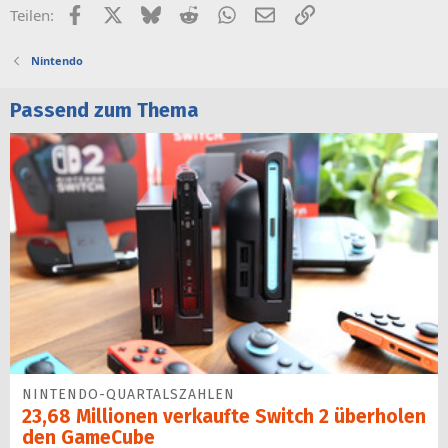
Facebook
X (Twitter)
Bluesky
Reddit
WhatsApp
E-Mail
Link
Teilen:
Nintendo
Passend zum Thema
NINTENDO-QUARTALSZAHLEN
23,68 Millionen verkaufte Switch 2 überholen
den GameCube