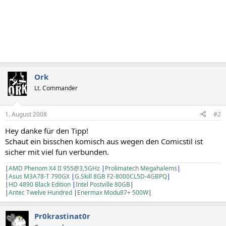
Ork
Lt. Commander
1. August 2008
#2
Hey danke für den Tipp!
Schaut ein bisschen komisch aus wegen den Comicstil ist
sicher mit viel fun verbunden.
|
AMD Phenom X4 II 955@3,5GHz
|
Prolimatech Megahalems
|
|
Asus M3A78-T 790GX
|
G.Skill 8GB F2-8000CL5D-4GBPQ
|
|
HD 4890 Black Edition
|
Intel Postville 80GB
|
|
Antec Twelve Hundred
|
Enermax Modu87+ 500W
|
Pr0krastinat0r