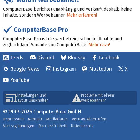
ComputerBase berichtet unabhängig und verkauft deshalb keine
Inhalte, sondern Werbebanner.
Mehr erfahren!
ComputerBase Pro
ComputerBase Pro ist die werbefreie, schnelle, flexible und
zugleich faire Variante von ComputerBase.
Mehr dazu!
Feeds
Discord
Bluesky
Facebook
Google News
Instagram
Mastodon
X
YouTube
Einstellungen und
Probleme mit einem
Layout-Umschalter
Werbebanner?
© 1999–2026 ComputerBase GmbH
Impressum
Kontakt
Mediadaten
Vertrag widerrufen
Vertrag kündigen
Barrierefreiheit
Datenschutz