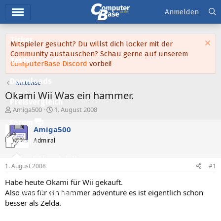
Hauptmenü
Anmelden
Ticker
Mitspieler gesucht? Du willst dich locker mit der
Community austauschen? Schau gerne auf unserem
Tests
ComputerBase Discord
vorbei!
Downloads
Nintendo
Okami Wii Was ein hammer.
Preisvergleich
E
E
Amiga500
1. August 2008
r
r
Forum
s
s
Amiga500
t
t
Admiral
Aktuelles
e
e
l
l
Empfohlene Inhalte
l
l
1. August 2008
#1
e
t
Neue Beiträge
r
a
Habe heute Okami für Wii gekauft.
m
Also was für ein hammer adventure es ist eigentlich schon
Neueste Aktivitäten
besser als Zelda.
Leserartikel