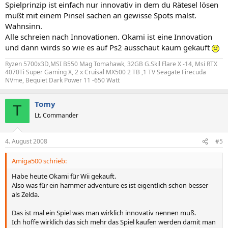
Spielprinzip ist einfach nur innovativ in dem du Rätesel lösen
mußt mit einem Pinsel sachen an gewisse Spots malst.
Wahnsinn.
Alle schreien nach Innovationen. Okami ist eine Innovation
und dann wirds so wie es auf Ps2 ausschaut kaum gekauft
Ryzen 5700x3D,MSI B550 Mag Tomahawk, 32GB G.Skil Flare X -14, Msi RTX
4070Ti Super Gaming X, 2 x Cruisal MX500 2 TB ,1 TV Seagate Firecuda
NVme, Bequiet Dark Power 11 -650 Watt
Tomy
T
Lt. Commander
4. August 2008
#5
Amiga500 schrieb:
Habe heute Okami für Wii gekauft.
Also was für ein hammer adventure es ist eigentlich schon besser
als Zelda.
Das ist mal ein Spiel was man wirklich innovativ nennen muß.
Ich hoffe wirklich das sich mehr das Spiel kaufen werden damit man