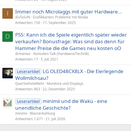
Immer noch Microlaggs mit guter Hardware...
I
iExTaSiiN
Grafikkarten: Probleme mit Nvidia
Antworten
150
17. September 2025
PS5: Kann ich die Spiele eigentlich später wieder
D
verkaufen? Bonusfrage: Was sind das denn für
Hammer Preise die die Games neu kosten oO
drmaniac
Konsolen-Talk (Hardware/Technik)
Antworten
17
5. Juli 2021
LG OLED48CX8LX - Die Eierlegende
Leserartikel
Wollmilchsau?
QuerSiehsteMehr
Monitore und Displays
Antworten
863
22. Dezember 2025
minimii und die Wakü - eine
Leserartikel
unendliche Geschichte?
minimii
Wasserkühlung
Antworten
1.671
21. Juli 2026