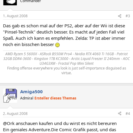
Commander
1. August 2008
#3
Das gab es schon mal auf der PS2, aber auf der Wii ist diese
"Pinsel-Technik" deutlich besser. Es macht auf jeden Fall viel
Spaß. Auch ich kann es empfehlen. Zelda: TP ist aber immer
noch ein bisschen besser
AMD Ryzen 5 5600X - ASRock B550M Pro4 - Nvidia RTX 4060 Ti 16GB - Patriot
32GB DDR4-3600 - Kingston 1TB KC3000 - Arctic Liquid Freezer II 240mm - AOC
U34G3XM - Fractal Pop Mini Silent
Finding offense everywhere you look is just self-importance disguised as
virtue.
Amiga500
Admiral
Ersteller dieses Themas
2. August 2008
#4
@Ork anschauen kaufen und du wirst es nicht bereuren
Ein geniales Adventure.Die Comic Grafik passt, und das