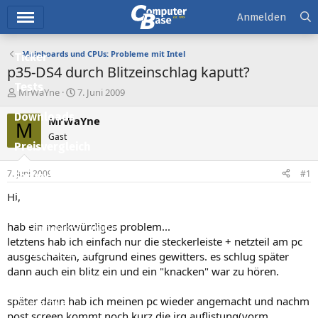
Hauptmenü
Anmelden
Mainboards und CPUs: Probleme mit Intel
Ticker
p35-DS4 durch Blitzeinschlag kaputt?
Tests
E
E
MrWaYne
7. Juni 2009
r
r
Downloads
s
s
MrWaYne
M
t
t
Gast
e
e
Preisvergleich
l
l
l
l
7. Juni 2009
#1
Forum
e
t
r
a
Hi,
Aktuelles
m
hab ein merkwürdiges problem...
Empfohlene Inhalte
letztens hab ich einfach nur die steckerleiste + netzteil am pc
Neue Beiträge
ausgeschalten, aufgrund eines gewitters. es schlug später
dann auch ein blitz ein und ein "knacken" war zu hören.
Neueste Aktivitäten
später dann hab ich meinen pc wieder angemacht und nachm
Leserartikel
post screen kommt noch kurz die irq auflistung(vorm