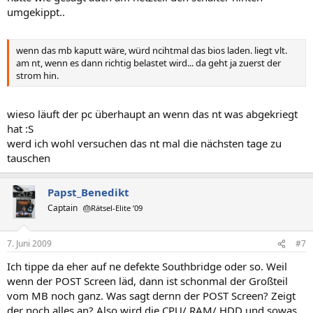
umgekippt..
wenn das mb kaputt wäre, würd ncihtmal das bios laden. liegt vlt.
am nt, wenn es dann richtig belastet wird... da geht ja zuerst der
strom hin.
wieso läuft der pc überhaupt an wenn das nt was abgekriegt
hat :S
werd ich wohl versuchen das nt mal die nächsten tage zu
tauschen
Papst_Benedikt
Captain
🎂Rätsel-Elite ’09
7. Juni 2009
#7
Ich tippe da eher auf ne defekte Southbridge oder so. Weil
wenn der POST Screen läd, dann ist schonmal der Großteil
vom MB noch ganz. Was sagt dernn der POST Screen? Zeigt
der noch alles an? Also wird die CPU/ RAM/ HDD und sowas