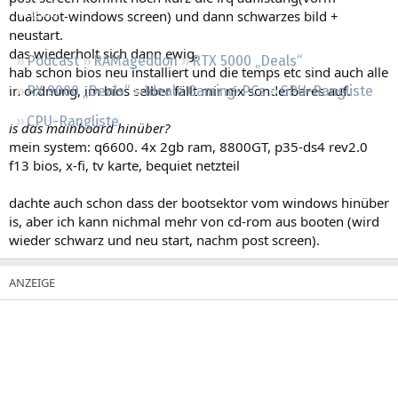
Regeln
dualboot-windows screen) und dann schwarzes bild +
neustart.
das wiederholt sich dann ewig.
Podcast
RAMageddon
RTX 5000 „Deals“
hab schon bios neu installiert und die temps etc sind auch alle
in ordnung, im bios selber fällt mir nix sonderbares auf.
RX 9000 „Deals“
Ideale Gaming-PCs
GPU-Rangliste
CPU-Rangliste
is das mainboard hinüber?
mein system: q6600. 4x 2gb ram, 8800GT, p35-ds4 rev2.0
f13 bios, x-fi, tv karte, bequiet netzteil
dachte auch schon dass der bootsektor vom windows hinüber
is, aber ich kann nichmal mehr von cd-rom aus booten (wird
wieder schwarz und neu start, nachm post screen).