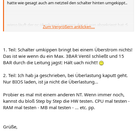
hatte wie gesagt auch am netzteil den schalter hinten umgekippt..
wieso läuft der pc überhaupt an wenn das nt was abgekriegt hat :S
Zum Vergrößern anklicken....
werd ich wohl versuchen das nt mal die nächsten tage zu tauschen
1. Teil: Schalter umkippen bringt bei einem Überstrom nichts!
Das ist wie wenn du ein Max. 3BAR Ventil schließt und 15
BAR durch die Leitung jagst: Hält uach nicht!!
2. Teil: Ich hab ja geschrieben, bei Überlastung kaputt geht.
Nur BIOS laden, ist ja nicht die Überlastung...
Probier es mal mit einem anderen NT. Wenn immer noch,
kannst du bloß Step by Step die HW testen. CPU mal testen -
RAM mal testen - MB mal testen - ... etc. pp.
Grüße,