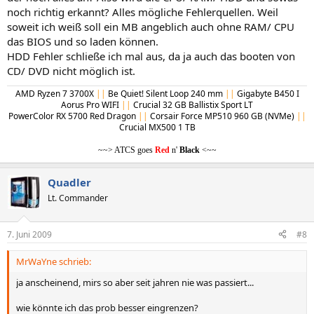
noch richtig erkannt? Alles mögliche Fehlerquellen. Weil
soweit ich weiß soll ein MB angeblich auch ohne RAM/ CPU
das BIOS und so laden können.
HDD Fehler schließe ich mal aus, da ja auch das booten von
CD/ DVD nicht möglich ist.
AMD Ryzen 7 3700X
||
Be Quiet! Silent Loop 240 mm
||
Gigabyte B450 I
Aorus Pro WIFI
||
Crucial 32 GB Ballistix Sport LT
PowerColor RX 5700 Red Dragon
||
Corsair
Force MP510 960 GB (NVMe)
||
Crucial MX500 1 TB
~~> ATCS goes
Red
n'
Black
<~~
Quadler
Lt. Commander
7. Juni 2009
#8
MrWaYne schrieb:
ja anscheinend, mirs so aber seit jahren nie was passiert...
wie könnte ich das prob besser eingrenzen?