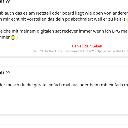
lt ??
ub auch das es am Netzteil oder board liegt wie oben von andere
n mir echt nit vorstellen das dein pc abschmiert weil er zu kalt is
leiche mit meinem digitalen sat reciever immer wenn ich EPG ma
immer
)
Genieß dein Leben
Intel C2D E4600 Abit IP35-E Powercolor HD3870 1xWD 74gbRaptor Creative X-Fi
lt ??
der tausch du die geräte einfach mal aus oder beim mb einfach m
.