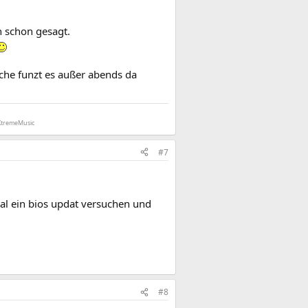
n schon gesagt.
che funzt es außer abends da
 XtremeMusic
#7
al ein bios updat versuchen und
#8