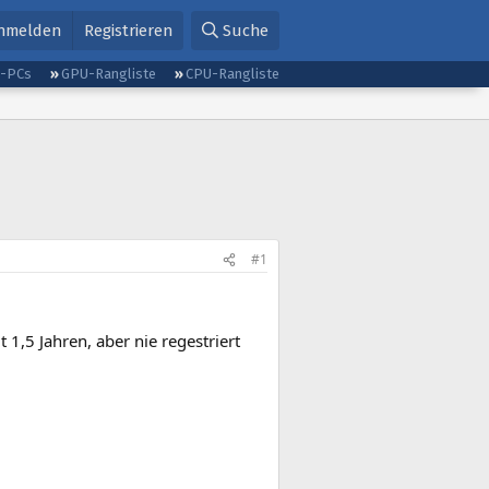
nmelden
Registrieren
Suche
g-PCs
GPU-Rangliste
CPU-Rangliste
#1
 1,5 Jahren, aber nie regestriert