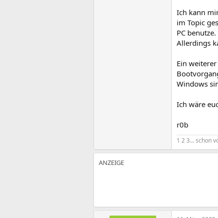
Ich kann mi
im Topic ges
PC benutze.
Allerdings k
Ein weiterer
Bootvorgang
Windows sin
Ich wäre eu
r0b
1 2 3... schon v