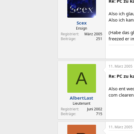
Re: PC zu ka
Also ich gla
Also ich kan
Scex
Ensign
(Habe das g
Registriert
März 2005
freezed er 
Beiträge
251
11. März 2005
A
Re: PC zu ka
Also ent we
com clearen
AlbertLast
Lieutenant
Registriert
Juni 2002
Beiträge
715
11. März 2005