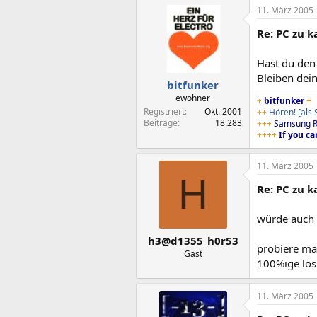
11. März 2005
Re: PC zu ka
Hast du den 
Bleiben dein
bitfunker
ewohner
+
bitfunker
+
Registriert
Okt. 2001
++
Hören!
[als
Beiträge
18.283
+++
Samsung R
++++
If you ca
11. März 2005
H
Re: PC zu ka
würde auch a
h3@d1355_h0r53
probiere ma
Gast
100%ige lös
11. März 2005