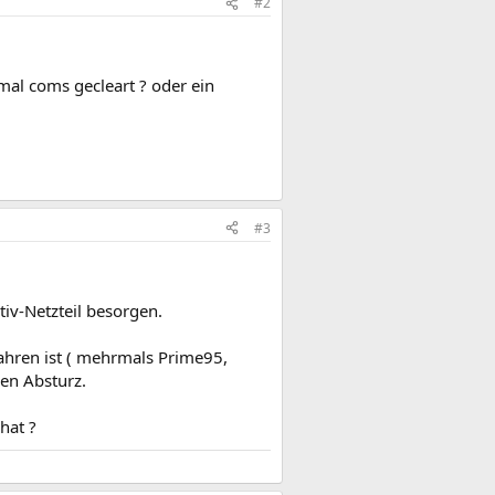
#2
mal coms gecleart ? oder ein
#3
tiv-Netzteil besorgen.
ahren ist ( mehrmals Prime95,
gen Absturz.
hat ?