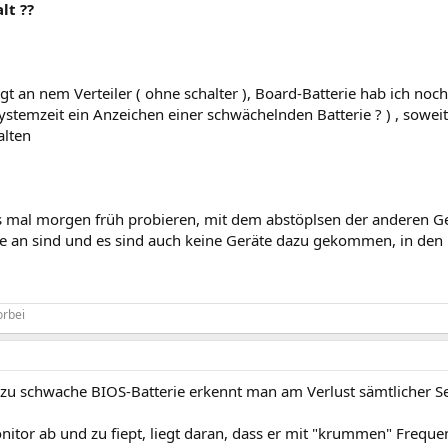
lt ??
gt an nem Verteiler ( ohne schalter ), Board-Batterie hab ich noc
ystemzeit ein Anzeichen einer schwächelnden Batterie ? ) , sowei
alten
s mal morgen früh probieren, mit dem abstöplsen der anderen Ge
ie an sind und es sind auch keine Geräte dazu gekommen, in den l
orbei
e zu schwache BIOS-Batterie erkennt man am Verlust sämtlicher Set
itor ab und zu fiept, liegt daran, dass er mit "krummen" Freque