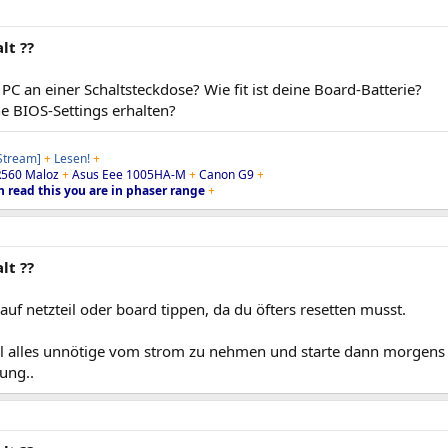
lt ??
PC an einer Schaltsteckdose? Wie fit ist deine Board-Batterie?
e BIOS-Settings erhalten?
 Stream]
+
Lesen!
+
560 Maloz
+
Asus Eee 1005HA-M
+
Canon G9
+
n read this you are in phaser range
+
lt ??
uf netzteil oder board tippen, da du öfters resetten musst.
l alles unnötige vom strom zu nehmen und starte dann morgens d
ung..