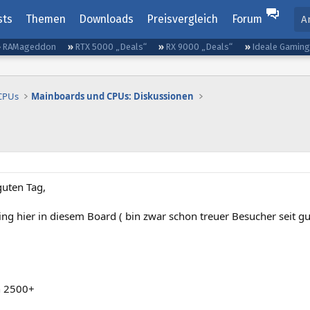
sts
Themen
Downloads
Preisvergleich
Forum
A
RAMageddon
RTX 5000 „Deals“
RX 9000 „Deals“
Ideale Gamin
 CPUs
Mainboards und CPUs: Diskussionen
guten Tag,
ing hier in diesem Board ( bin zwar schon treuer Besucher seit gut
 2500+