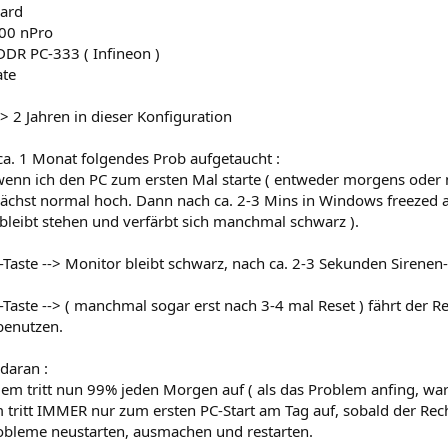
ard
00 nPro
DR PC-333 ( Infineon )
ate
t > 2 Jahren in dieser Konfiguration
 ca. 1 Monat folgendes Prob aufgetaucht :
 wenn ich den PC zum ersten Mal starte ( entweder morgens oder n
ächst normal hoch. Dann nach ca. 2-3 Mins in Windows freezed a
bleibt stehen und verfärbt sich manchmal schwarz ).
t-Taste --> Monitor bleibt schwarz, nach ca. 2-3 Sekunden Siren
-Taste --> ( manchmal sogar erst nach 3-4 mal Reset ) fährt der
benutzen.
daran :
em tritt nun 99% jeden Morgen auf ( als das Problem anfing, war e
tritt IMMER nur zum ersten PC-Start am Tag auf, sobald der Rechn
obleme neustarten, ausmachen und restarten.