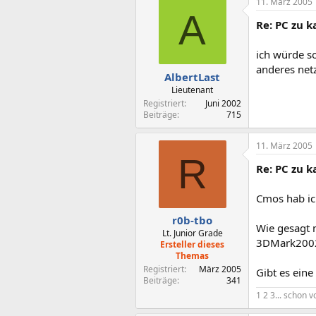
11. März 2005
A
Re: PC zu ka
ich würde so
anderes netz
AlbertLast
Lieutenant
Registriert
Juni 2002
Beiträge
715
11. März 2005
R
Re: PC zu ka
Cmos hab ich
r0b-tbo
Wie gesagt 
Lt. Junior Grade
3DMark2002, 
Ersteller dieses
Themas
Registriert
März 2005
Gibt es eine
Beiträge
341
1 2 3... schon v