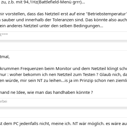
zu, z.b. mit 94,1Hz(Battlefield-Menü grrr)...
ir vorstellen, dass das Netzteil erst auf eine "Betriebstempera
auber und innerhalb der Toleranzen sind. Das könnte also auch e
ein anderes Netzteil unter den selben Bedingungen...
E***
tmal,
 krummen Frequenzen beim Monitor und dem Netzteil klingt sch
 nur : woher bekomm ich nen Netzteil zum Testen ? Glaub nich, d
n würde, mir sein NT zu leihen...is ja im Prinzip schon nen zieml
mand ne Idee, wie man das handhaben könnte ?
orbei
ist dem PC jedenfalls nicht, meine ich. NT wär möglich. es wäre a