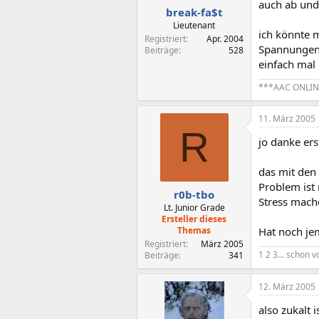
auch ab und 
break-fa$t
Lieutenant
ich könnte m
Registriert
Apr. 2004
Spannungen s
Beiträge
528
einfach mal 
***AAC ONLIN
11. März 2005
R
jo danke ers
das mit den
Problem ist
r0b-tbo
Stress mache
Lt. Junior Grade
Ersteller dieses
Themas
Hat noch je
Registriert
März 2005
1 2 3... schon v
Beiträge
341
12. März 2005
also zukalt 