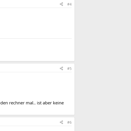
#4
#5
en rechner mal.. ist aber keine
#6