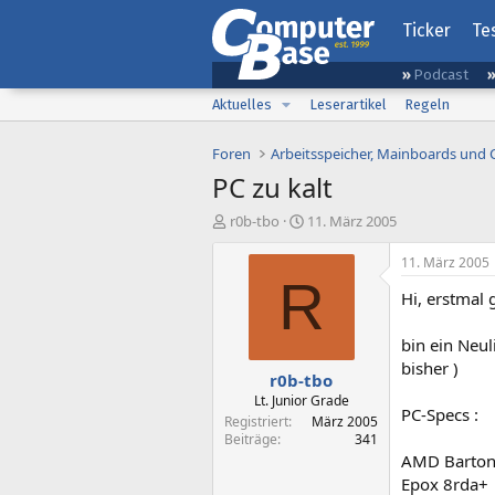
Ticker
Te
Podcast
Aktuelles
Leserartikel
Regeln
Foren
Arbeitsspeicher, Mainboards und
PC zu kalt
E
E
r0b-tbo
11. März 2005
r
r
s
s
11. März 2005
t
t
R
Hi, erstmal 
e
e
l
l
l
l
bin ein Neul
e
t
bisher )
r0b-tbo
r
a
m
Lt. Junior Grade
PC-Specs :
Registriert
März 2005
Beiträge
341
AMD Barton
Epox 8rda+